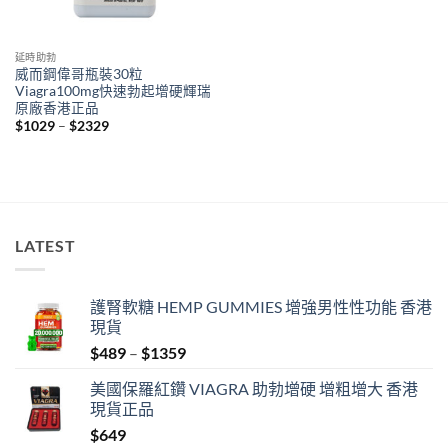
延時助勃
威而鋼偉哥瓶裝30粒
Viagra100mg快速勃起增硬輝瑞
原廠香港正品
Price
$
1029
–
$
2329
range:
$1029
through
$2329
LATEST
護腎軟糖 HEMP GUMMIES 增強男性性功能 香港
現貨
Price
$
489
–
$
1359
range:
美國保羅紅鑽 VIAGRA 助勃增硬 增粗增大 香港
$489
現貨正品
through
$
649
$1359