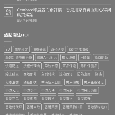
作
香
〈Hamer
用
港
悍
有
Cenforce印度威而鋼評價：香港用家真實服用心得與
06
5
馬
哪
8 月
購買建議
款
糖
些？
熱
在
留言功能已關閉
效
Cialis
門
〈Cenforce
果
常
男
印
真
見
士
度
熱點關注HOT
相：
副
保
威
香
作
健
而
港
用
品
鋼
用
完
ED
伐地那非
價格優惠
助勃延時
勃起功能障礙
真
評
家
整
實
價：
實
說
勃起功能障礙治療
印度Ambitree
增大增粗
壯陽藥
延時助勃
比
香
測
明
較
港
與
快速配送
授權代理商
早洩治療
正品保證
男性保健品
與
與
用
正
安
選
家
線上購買
西地那非
貨到付款
達泊西汀
防偽查詢
陽痿
貨
全
購
真
購
服
指
實
陽痿治療
隱私配送
香港個人自用
香港價格
香港免稅額度
買
用
南〉
服
指
指
中
香港入境
香港到付
香港合法
香港官網
香港居民適用
用
南〉
南〉
心
中
中
香港正品
香港海關
香港現貨
香港直送
香港網購
得
與
香港總代理
香港自取
香港藥房
香港藥物註冊
香港藥物進口
購
買
香港藥物銷售
香港衛生署
香港購買
香港配送