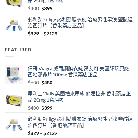
品 20mg 1盒/4粒
$600.
$480.
Original
Current
$
400
$
399
price
price
必利勁Priligy 必利勁膜衣錠 治療男性早洩 鹽酸達
was:
is:
泊西汀片【香港藥店正品】
$400.
$399.
Price
$
829
–
$
2129
range:
$829
FEATURED
through
$2129
偉哥 Viagra 威而鋼膜衣錠 萬艾可 美國輝瑞原廠
西地那非片100mg 香港藥店正品
Original
Current
$
600
$
480
price
price
犀利士Cialis 美國禮來原廠 他達拉非 香港藥店正
was:
is:
品 20mg 1盒/4粒
$600.
$480.
Original
Current
$
400
$
399
price
price
必利勁Priligy 必利勁膜衣錠 治療男性早洩 鹽酸達
was:
is:
泊西汀片【香港藥店正品】
$400.
$399.
Price
$
829
–
$
2129