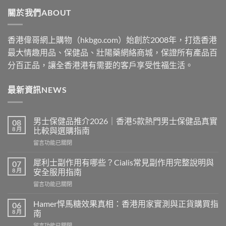
through
關於我們ABOUT
$2530
香港偉哥網上購物（hkbgo.com）始創於2008年，打造香港
最大情趣用品、保健品、壯陽藥網絡商城，保證所有產品百
分百正品，讓全香港港有需要的客戶享受性福生活。
最新資訊NEWS
男士保健品推介2026｜香港5款熱門男士保健品真實
08
8 月
比較與選購指南
在
留言功能已關閉
〈男
士
犀利士副作用有哪些？Cialis常見副作用完整說明與
07
保
8 月
安全服用指南
健
在
留言功能已關閉
品
〈犀
推
利
介
Hamer悍馬糖效果真相：香港用家實測與正貨購買指
06
士
2026
8 月
南
副
｜
在
留言功能已關閉