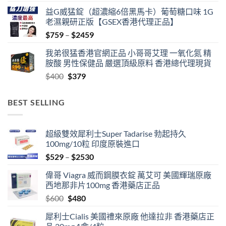
益G威猛錠（超濃縮6倍黑馬卡）葡萄糖口味 1G
老濕親研正版【GSEX香港代理正品】
Price
$
759
–
$
2459
range:
我弟很猛香港官網正品 小哥哥艾理 一氧化氮 精
$759
胺酸 男性保健品 嚴選頂級原料 香港總代理現貨
through
Original
Current
$
400
$
379
$2459
price
price
was:
is:
BEST SELLING
$400.
$379.
超級雙效犀利士Super Tadarise 勃起持久
100mg/10粒 印度原裝進口
Price
$
529
–
$
2530
range:
偉哥 Viagra 威而鋼膜衣錠 萬艾可 美國輝瑞原廠
$529
西地那非片100mg 香港藥店正品
through
Original
Current
$
600
$
480
$2530
price
price
犀利士Cialis 美國禮來原廠 他達拉非 香港藥店正
was:
is: