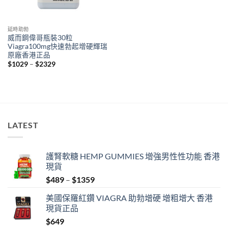
延時助勃
威而鋼偉哥瓶裝30粒
Viagra100mg快速勃起增硬輝瑞
原廠香港正品
Price
$
1029
–
$
2329
range:
$1029
through
$2329
LATEST
護腎軟糖 HEMP GUMMIES 增強男性性功能 香港
現貨
Price
$
489
–
$
1359
range:
美國保羅紅鑽 VIAGRA 助勃增硬 增粗增大 香港
$489
現貨正品
through
$
649
$1359