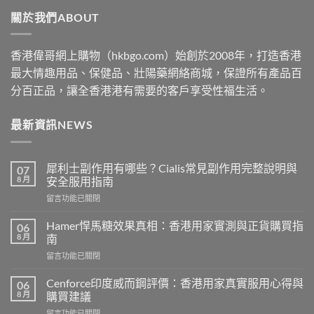
through
關於我們ABOUT
$2530
香港偉哥網上購物（hkbgo.com）始創於2008年，打造香港
最大情趣用品、保健品、壯陽藥網絡商城，保證所有產品百
分百正品，讓全香港港有需要的客戶享受性福生活。
最新資訊NEWS
犀利士副作用有哪些？Cialis常見副作用完整說明與
07
8 月
安全服用指南
在
留言功能已關閉
〈犀
利
Hamer悍馬糖效果真相：香港用家實測與正貨購買指
06
士
8 月
南
副
在
留言功能已關閉
作
〈Hamer
用
悍
有
Cenforce印度威而鋼評價：香港用家真實服用心得與
06
馬
哪
8 月
購買建議
糖
些？
在
留言功能已關閉