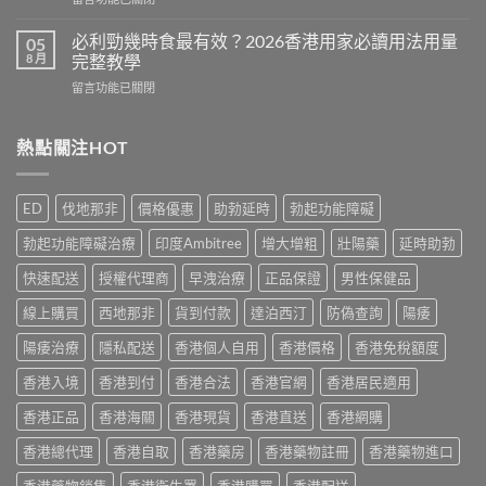
效
Cialis
〈Cenforce
果
常
印
真
必利勁幾時食最有效？2026香港用家必讀用法用量
05
見
度
相：
8 月
完整教學
副
威
香
作
在
留言功能已關閉
而
港
用
〈必
鋼
用
完
利
評
家
整
勁
熱點關注HOT
價：
實
說
幾
香
測
明
時
港
與
與
食
用
正
ED
伐地那非
價格優惠
助勃延時
勃起功能障礙
安
最
家
貨
全
有
真
購
勃起功能障礙治療
印度Ambitree
增大增粗
壯陽藥
延時助勃
服
效？
實
買
用
2026
服
快速配送
授權代理商
早洩治療
正品保證
男性保健品
指
指
香
用
南〉
南〉
港
線上購買
西地那非
貨到付款
達泊西汀
防偽查詢
陽痿
心
中
中
用
得
家
陽痿治療
隱私配送
香港個人自用
香港價格
香港免稅額度
與
必
購
香港入境
香港到付
香港合法
香港官網
香港居民適用
讀
買
用
建
香港正品
香港海關
香港現貨
香港直送
香港網購
法
議〉
用
中
香港總代理
香港自取
香港藥房
香港藥物註冊
香港藥物進口
量
完
香港藥物銷售
香港衛生署
香港購買
香港配送