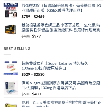
益G威猛錠（超濃縮6倍黑馬卡）葡萄糖口味 1G
老濕親研正版【GSEX香港代理正品】
Price
$
759
–
$
2459
range:
我弟很猛香港官網正品 小哥哥艾理 一氧化氮 精
$759
胺酸 男性保健品 嚴選頂級原料 香港總代理現貨
through
Original
Current
$
400
$
379
$2459
price
price
was:
is:
BEST SELLING
$400.
$379.
超級雙效犀利士Super Tadarise 勃起持久
100mg/10粒 印度原裝進口
Price
$
529
–
$
2530
range:
偉哥 Viagra 威而鋼膜衣錠 萬艾可 美國輝瑞原廠
$529
西地那非片100mg 香港藥店正品
through
Original
Current
$
600
$
480
$2530
price
price
犀利士Cialis 美國禮來原廠 他達拉非 香港藥店正
was:
is: