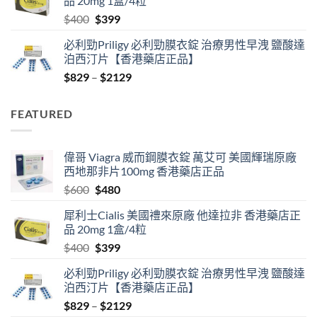
品 20mg 1盒/4粒
$600.
$480.
Original
Current
$
400
$
399
price
price
必利勁Priligy 必利勁膜衣錠 治療男性早洩 鹽酸達
was:
is:
泊西汀片【香港藥店正品】
$400.
$399.
Price
$
829
–
$
2129
range:
$829
FEATURED
through
$2129
偉哥 Viagra 威而鋼膜衣錠 萬艾可 美國輝瑞原廠
西地那非片100mg 香港藥店正品
Original
Current
$
600
$
480
price
price
犀利士Cialis 美國禮來原廠 他達拉非 香港藥店正
was:
is:
品 20mg 1盒/4粒
$600.
$480.
Original
Current
$
400
$
399
price
price
必利勁Priligy 必利勁膜衣錠 治療男性早洩 鹽酸達
was:
is:
泊西汀片【香港藥店正品】
$400.
$399.
Price
$
829
–
$
2129