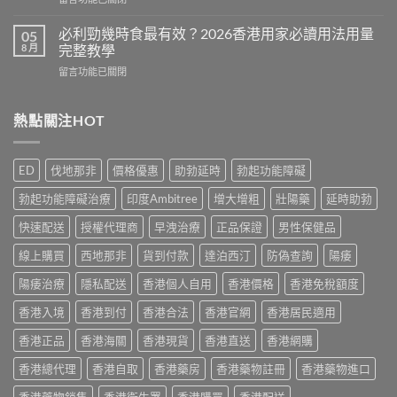
效
Cialis
〈Cenforce
果
常
印
真
必利勁幾時食最有效？2026香港用家必讀用法用量
05
見
度
相：
8 月
完整教學
副
威
香
作
在
留言功能已關閉
而
港
用
〈必
鋼
用
完
利
評
家
整
勁
熱點關注HOT
價：
實
說
幾
香
測
明
時
港
與
與
食
用
正
ED
伐地那非
價格優惠
助勃延時
勃起功能障礙
安
最
家
貨
全
有
真
購
勃起功能障礙治療
印度Ambitree
增大增粗
壯陽藥
延時助勃
服
效？
實
買
用
2026
服
快速配送
授權代理商
早洩治療
正品保證
男性保健品
指
指
香
用
南〉
南〉
港
線上購買
西地那非
貨到付款
達泊西汀
防偽查詢
陽痿
心
中
中
用
得
家
陽痿治療
隱私配送
香港個人自用
香港價格
香港免稅額度
與
必
購
香港入境
香港到付
香港合法
香港官網
香港居民適用
讀
買
用
建
香港正品
香港海關
香港現貨
香港直送
香港網購
法
議〉
用
中
香港總代理
香港自取
香港藥房
香港藥物註冊
香港藥物進口
量
完
香港藥物銷售
香港衛生署
香港購買
香港配送