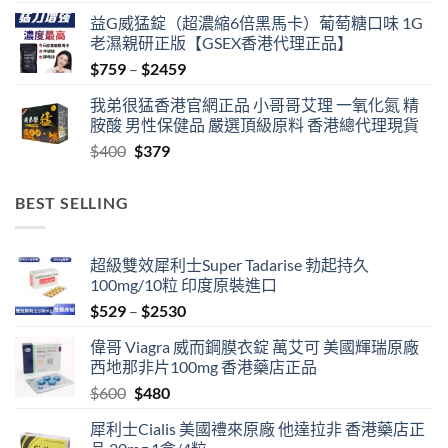
益G威猛錠（超濃縮6倍黑馬卡）葡萄糖口味 1G
老濕親研正版【GSEX香港代理正品】
Price
$
759
–
$
2459
range:
我弟很猛香港官網正品 小哥哥艾理 一氧化氮 精
$759
胺酸 男性保健品 嚴選頂級原料 香港總代理現貨
through
Original
Current
$
400
$
379
$2459
price
price
was:
is:
BEST SELLING
$400.
$379.
超級雙效犀利士Super Tadarise 勃起持久
100mg/10粒 印度原裝進口
Price
$
529
–
$
2530
range:
偉哥 Viagra 威而鋼膜衣錠 萬艾可 美國輝瑞原廠
$529
西地那非片100mg 香港藥店正品
through
Original
Current
$
600
$
480
$2530
price
price
犀利士Cialis 美國禮來原廠 他達拉非 香港藥店正
was:
is: