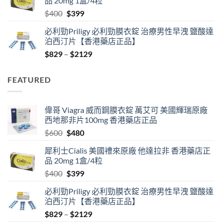
品 20mg 1盒/4粒
$600.
$480.
Original
Current
$
400
$
399
price
price
必利勁Priligy 必利勁膜衣錠 治療男性早洩 鹽酸達
was:
is:
泊西汀片【香港藥店正品】
$400.
$399.
Price
$
829
–
$
2129
range:
$829
FEATURED
through
$2129
偉哥 Viagra 威而鋼膜衣錠 萬艾可 美國輝瑞原廠
西地那非片100mg 香港藥店正品
Original
Current
$
600
$
480
price
price
犀利士Cialis 美國禮來原廠 他達拉非 香港藥店正
was:
is:
品 20mg 1盒/4粒
$600.
$480.
Original
Current
$
400
$
399
price
price
必利勁Priligy 必利勁膜衣錠 治療男性早洩 鹽酸達
was:
is:
泊西汀片【香港藥店正品】
$400.
$399.
Price
$
829
–
$
2129