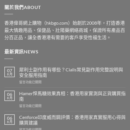
through
關於我們ABOUT
$2530
香港偉哥網上購物（hkbgo.com）始創於2008年，打造香港
最大情趣用品、保健品、壯陽藥網絡商城，保證所有產品百
分百正品，讓全香港港有需要的客戶享受性福生活。
最新資訊NEWS
犀利士副作用有哪些？Cialis常見副作用完整說明與
07
8 月
安全服用指南
在
留言功能已關閉
〈犀
利
Hamer悍馬糖效果真相：香港用家實測與正貨購買指
06
士
8 月
南
副
在
留言功能已關閉
作
〈Hamer
用
悍
有
Cenforce印度威而鋼評價：香港用家真實服用心得與
06
馬
哪
8 月
購買建議
糖
些？
在
留言功能已關閉