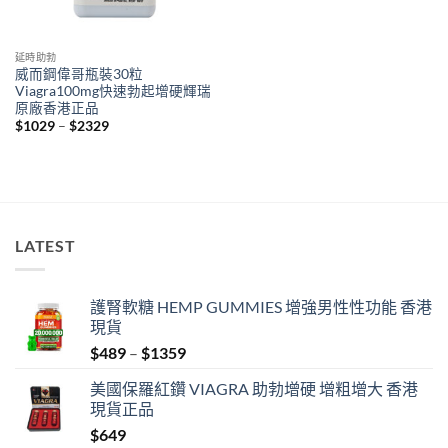
延時助勃
威而鋼偉哥瓶裝30粒
Viagra100mg快速勃起增硬輝瑞
原廠香港正品
Price
$
1029
–
$
2329
range:
$1029
through
$2329
LATEST
護腎軟糖 HEMP GUMMIES 增強男性性功能 香港
現貨
Price
$
489
–
$
1359
range:
美國保羅紅鑽 VIAGRA 助勃增硬 增粗增大 香港
$489
現貨正品
through
$
649
$1359