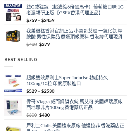
益G威猛錠（超濃縮6倍黑馬卡）葡萄糖口味 1G
老濕親研正版【GSEX香港代理正品】
Price
$
759
–
$
2459
range:
我弟很猛香港官網正品 小哥哥艾理 一氧化氮 精
$759
胺酸 男性保健品 嚴選頂級原料 香港總代理現貨
through
Original
Current
$
400
$
379
$2459
price
price
was:
is:
BEST SELLING
$400.
$379.
超級雙效犀利士Super Tadarise 勃起持久
100mg/10粒 印度原裝進口
Price
$
529
–
$
2530
range:
偉哥 Viagra 威而鋼膜衣錠 萬艾可 美國輝瑞原廠
$529
西地那非片100mg 香港藥店正品
through
Original
Current
$
600
$
480
$2530
price
price
犀利士Cialis 美國禮來原廠 他達拉非 香港藥店正
was:
is: