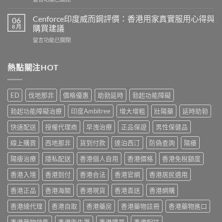
作
香
〈Hamer
用
港
悍
有
Cenforce印度威而鋼評價：香港用家真實服用心得與
06
5
馬
哪
8 月
購買建議
款
糖
些？
熱
在
留言功能已關閉
效
Cialis
門
〈Cenforce
果
常
男
印
真
見
士
度
熱點關注HOT
相：
副
保
威
香
作
健
而
港
用
品
鋼
用
完
ED
伐地那非
價格優惠
助勃延時
勃起功能障礙
真
評
家
整
實
價：
實
說
勃起功能障礙治療
印度Ambitree
增大增粗
壯陽藥
延時助勃
比
香
測
明
較
港
與
快速配送
授權代理商
早洩治療
正品保證
男性保健品
與
與
用
正
安
選
家
線上購買
西地那非
貨到付款
達泊西汀
防偽查詢
陽痿
貨
全
購
真
購
服
指
實
陽痿治療
隱私配送
香港個人自用
香港價格
香港免稅額度
買
用
南〉
服
指
指
中
香港入境
香港到付
香港合法
香港官網
香港居民適用
用
南〉
南〉
心
中
中
香港正品
香港海關
香港現貨
香港直送
香港網購
得
與
香港總代理
香港自取
香港藥房
香港藥物註冊
香港藥物進口
購
買
香港藥物銷售
香港衛生署
香港購買
香港配送