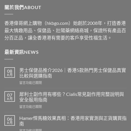
through
關於我們ABOUT
$2530
香港偉哥網上購物（hkbgo.com）始創於2008年，打造香港
最大情趣用品、保健品、壯陽藥網絡商城，保證所有產品百
分百正品，讓全香港港有需要的客戶享受性福生活。
最新資訊NEWS
男士保健品推介2026｜香港5款熱門男士保健品真實
08
8 月
比較與選購指南
在
留言功能已關閉
〈男
士
犀利士副作用有哪些？Cialis常見副作用完整說明與
07
保
8 月
安全服用指南
健
在
留言功能已關閉
品
〈犀
推
利
介
Hamer悍馬糖效果真相：香港用家實測與正貨購買指
06
士
2026
8 月
南
副
｜
在
留言功能已關閉