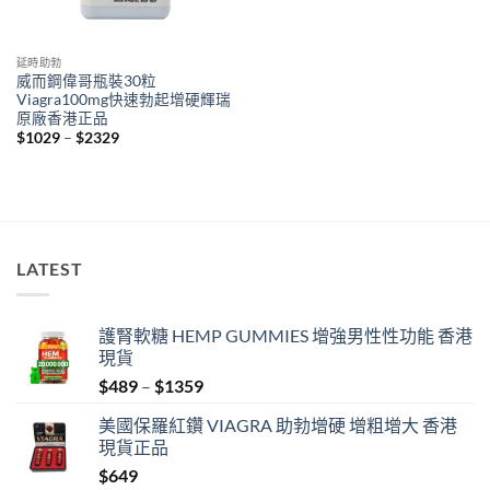
延時助勃
威而鋼偉哥瓶裝30粒
Viagra100mg快速勃起增硬輝瑞
原廠香港正品
Price
$
1029
–
$
2329
range:
$1029
through
$2329
LATEST
護腎軟糖 HEMP GUMMIES 增強男性性功能 香港
現貨
Price
$
489
–
$
1359
range:
美國保羅紅鑽 VIAGRA 助勃增硬 增粗增大 香港
$489
現貨正品
through
$
649
$1359