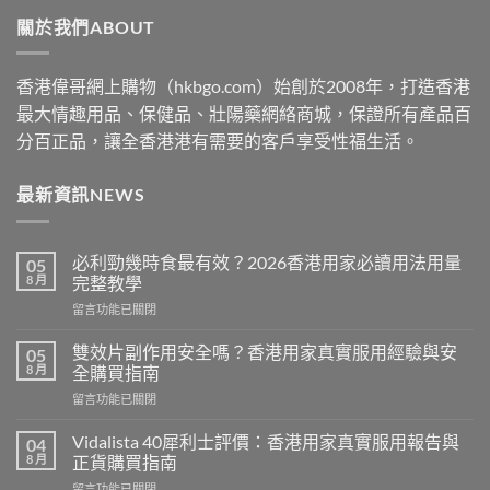
through
關於我們ABOUT
$2530
香港偉哥網上購物（hkbgo.com）始創於2008年，打造香港
最大情趣用品、保健品、壯陽藥網絡商城，保證所有產品百
分百正品，讓全香港港有需要的客戶享受性福生活。
最新資訊NEWS
必利勁幾時食最有效？2026香港用家必讀用法用量
05
8 月
完整教學
在
留言功能已關閉
〈必
利
雙效片副作用安全嗎？香港用家真實服用經驗與安
05
勁
8 月
全購買指南
幾
在
留言功能已關閉
時
〈雙
食
效
最
Vidalista 40犀利士評價：香港用家真實服用報告與
04
片
有
8 月
正貨購買指南
副
效？
在
留言功能已關閉