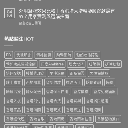
作
2026
〈Vidalista
用
香
40
安
外用凝膠效果比較｜香港增大增粗凝膠邊款最有
04
港
犀
全
8 月
效？用家實測與選購指南
用
利
嗎？
家
在
留言功能已關閉
士
香
必
〈外
評
港
讀
用
價：
用
用
凝
熱點關注HOT
香
家
法
膠
港
真
用
效
用
實
量
果
家
服
ED
伐地那非
價格優惠
助勃延時
勃起功能障礙
完
比
真
用
整
較
實
經
勃起功能障礙治療
印度Ambitree
增大增粗
壯陽藥
延時助勃
教
｜
服
驗
學〉
香
用
快速配送
授權代理商
早洩治療
正品保證
男性保健品
與
中
港
報
安
增
線上購買
西地那非
貨到付款
達泊西汀
防偽查詢
陽痿
告
全
大
與
購
增
陽痿治療
隱私配送
香港個人自用
香港價格
香港免稅額度
正
買
粗
貨
指
香港入境
香港到付
香港合法
香港官網
香港居民適用
凝
購
南〉
膠
買
中
香港正品
香港海關
香港現貨
香港直送
香港網購
邊
指
款
南〉
香港總代理
香港自取
香港藥房
香港藥物註冊
香港藥物進口
最
中
有
香港藥物銷售
香港衛生署
香港購買
香港配送