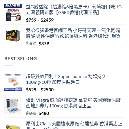
益G威猛錠（超濃縮6倍黑馬卡）葡萄糖口味 1G
老濕親研正版【GSEX香港代理正品】
Price
$
759
–
$
2459
range:
我弟很猛香港官網正品 小哥哥艾理 一氧化氮 精
$759
胺酸 男性保健品 嚴選頂級原料 香港總代理現貨
through
Original
Current
$
400
$
379
$2459
price
price
was:
is:
BEST SELLING
$400.
$379.
超級雙效犀利士Super Tadarise 勃起持久
100mg/10粒 印度原裝進口
Price
$
529
–
$
2530
range:
偉哥 Viagra 威而鋼膜衣錠 萬艾可 美國輝瑞原廠
$529
西地那非片100mg 香港藥店正品
through
Original
Current
$
600
$
480
$2530
price
price
犀利士Cialis 美國禮來原廠 他達拉非 香港藥店正
was:
is: