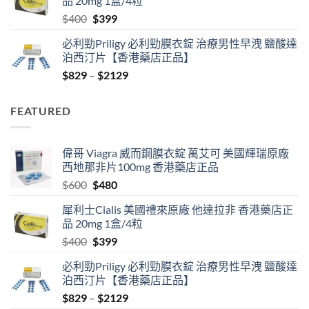
品 20mg 1盒/4粒
$600.
$480.
Original
Current
$
400
$
399
price
price
必利勁Priligy 必利勁膜衣錠 治療男性早洩 鹽酸達
was:
is:
泊西汀片【香港藥店正品】
$400.
$399.
Price
$
829
–
$
2129
range:
$829
FEATURED
through
$2129
偉哥 Viagra 威而鋼膜衣錠 萬艾可 美國輝瑞原廠
西地那非片100mg 香港藥店正品
Original
Current
$
600
$
480
price
price
犀利士Cialis 美國禮來原廠 他達拉非 香港藥店正
was:
is:
品 20mg 1盒/4粒
$600.
$480.
Original
Current
$
400
$
399
price
price
必利勁Priligy 必利勁膜衣錠 治療男性早洩 鹽酸達
was:
is:
泊西汀片【香港藥店正品】
$400.
$399.
Price
$
829
–
$
2129