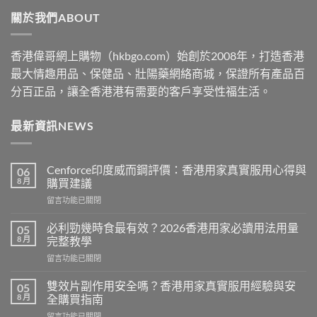
through
關於我們ABOUT
$2530
香港偉哥網上購物（hkbgo.com）始創於2008年，打造香港
最大情趣用品、保健品、壯陽藥網絡商城，保證所有產品百
分百正品，讓全香港港有需要的客戶享受性福生活。
最新資訊NEWS
Cenforce印度威而鋼評價：香港用家真實服用心得與
06
8 月
購買建議
在
留言功能已關閉
〈Cenforce
印
必利勁幾時食最有效？2026香港用家必讀用法用量
05
度
8 月
完整教學
威
在
留言功能已關閉
而
〈必
鋼
利
評
雙效片副作用安全嗎？香港用家真實服用經驗與安
05
勁
價：
8 月
全購買指南
幾
香
在
留言功能已關閉