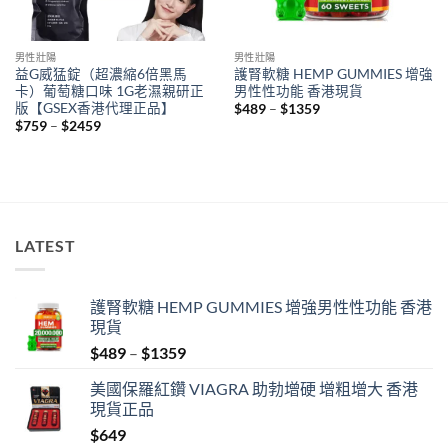
男性壯陽
男性壯陽
益G威猛錠（超濃縮6倍黑馬
護腎軟糖 HEMP GUMMIES 增強
卡）葡萄糖口味 1G老濕親研正
男性性功能 香港現貨
版【GSEX香港代理正品】
Price
$
489
–
$
1359
range:
Price
$
759
–
$
2459
$489
range:
through
$759
$1359
through
$2459
LATEST
護腎軟糖 HEMP GUMMIES 增強男性性功能 香港
現貨
Price
$
489
–
$
1359
range:
美國保羅紅鑽 VIAGRA 助勃增硬 增粗增大 香港
$489
現貨正品
through
$
649
$1359