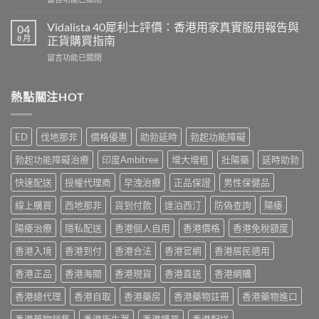
時
港
〈雙
食
用
效
最
Vidalista 40犀利士評價：香港用家真實服用報告與
04
家
片
有
8 月
正貨購買指南
真
副
效？
實
在
留言功能已關閉
作
2026
服
〈Vidalista
用
香
用
40
安
港
心
犀
熱點關注HOT
全
用
得
利
嗎？
家
與
士
香
必
購
評
港
讀
ED
伐地那非
價格優惠
助勃延時
勃起功能障礙
買
價：
用
用
建
香
家
法
勃起功能障礙治療
印度Ambitree
增大增粗
壯陽藥
延時助勃
議〉
港
真
用
中
用
實
快速配送
授權代理商
早洩治療
正品保證
男性保健品
量
家
服
完
真
線上購買
西地那非
貨到付款
達泊西汀
防偽查詢
陽痿
用
整
實
經
教
服
陽痿治療
隱私配送
香港個人自用
香港價格
香港免稅額度
驗
學〉
用
與
中
香港入境
香港到付
香港合法
香港官網
香港居民適用
報
安
告
全
香港正品
香港海關
香港現貨
香港直送
香港網購
與
購
正
買
香港總代理
香港自取
香港藥房
香港藥物註冊
香港藥物進口
貨
指
購
南〉
香港藥物銷售
香港衛生署
香港購買
香港配送