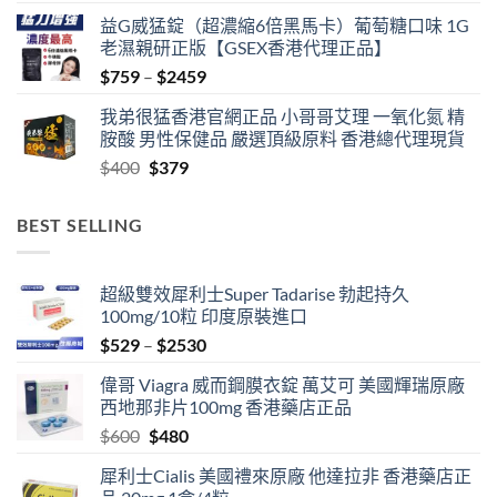
益G威猛錠（超濃縮6倍黑馬卡）葡萄糖口味 1G
老濕親研正版【GSEX香港代理正品】
Price
$
759
–
$
2459
range:
我弟很猛香港官網正品 小哥哥艾理 一氧化氮 精
$759
胺酸 男性保健品 嚴選頂級原料 香港總代理現貨
through
Original
Current
$
400
$
379
$2459
price
price
was:
is:
BEST SELLING
$400.
$379.
超級雙效犀利士Super Tadarise 勃起持久
100mg/10粒 印度原裝進口
Price
$
529
–
$
2530
range:
偉哥 Viagra 威而鋼膜衣錠 萬艾可 美國輝瑞原廠
$529
西地那非片100mg 香港藥店正品
through
Original
Current
$
600
$
480
$2530
price
price
犀利士Cialis 美國禮來原廠 他達拉非 香港藥店正
was:
is: