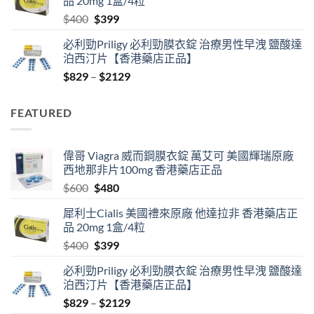
品 20mg 1盒/4粒
$600.
$480.
Original
Current
$
400
$
399
price
price
必利勁Priligy 必利勁膜衣錠 治療男性早洩 鹽酸達
was:
is:
泊西汀片【香港藥店正品】
$400.
$399.
Price
$
829
–
$
2129
range:
$829
FEATURED
through
$2129
偉哥 Viagra 威而鋼膜衣錠 萬艾可 美國輝瑞原廠
西地那非片100mg 香港藥店正品
Original
Current
$
600
$
480
price
price
犀利士Cialis 美國禮來原廠 他達拉非 香港藥店正
was:
is:
品 20mg 1盒/4粒
$600.
$480.
Original
Current
$
400
$
399
price
price
必利勁Priligy 必利勁膜衣錠 治療男性早洩 鹽酸達
was:
is:
泊西汀片【香港藥店正品】
$400.
$399.
Price
$
829
–
$
2129