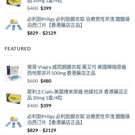
品 20mg 1盒/4粒
$600.
$480.
Original
Current
$
400
$
399
price
price
必利勁Priligy 必利勁膜衣錠 治療男性早洩 鹽酸達
was:
is:
泊西汀片【香港藥店正品】
$400.
$399.
Price
$
829
–
$
2129
range:
$829
FEATURED
through
$2129
偉哥 Viagra 威而鋼膜衣錠 萬艾可 美國輝瑞原廠
西地那非片100mg 香港藥店正品
Original
Current
$
600
$
480
price
price
犀利士Cialis 美國禮來原廠 他達拉非 香港藥店正
was:
is:
品 20mg 1盒/4粒
$600.
$480.
Original
Current
$
400
$
399
price
price
必利勁Priligy 必利勁膜衣錠 治療男性早洩 鹽酸達
was:
is:
泊西汀片【香港藥店正品】
$400.
$399.
Price
$
829
–
$
2129