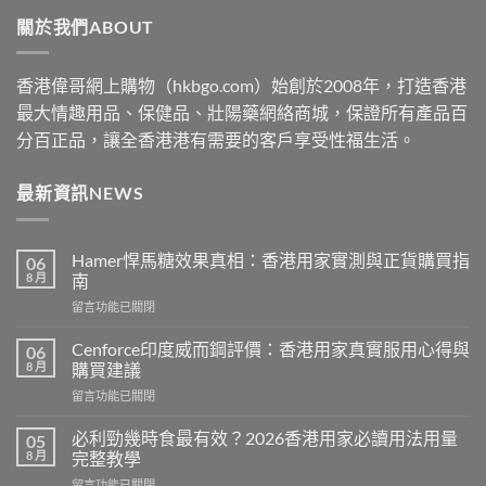
through
關於我們ABOUT
$2530
香港偉哥網上購物（hkbgo.com）始創於2008年，打造香港
最大情趣用品、保健品、壯陽藥網絡商城，保證所有產品百
分百正品，讓全香港港有需要的客戶享受性福生活。
最新資訊NEWS
Hamer悍馬糖效果真相：香港用家實測與正貨購買指
06
8 月
南
在
留言功能已關閉
〈Hamer
悍
Cenforce印度威而鋼評價：香港用家真實服用心得與
06
馬
8 月
購買建議
糖
在
留言功能已關閉
效
〈Cenforce
果
印
真
必利勁幾時食最有效？2026香港用家必讀用法用量
05
度
相：
8 月
完整教學
威
香
在
留言功能已關閉