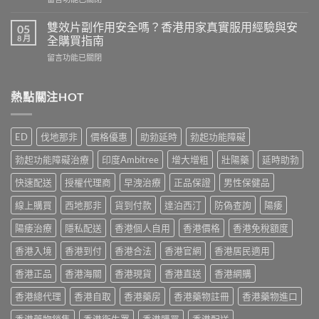
而
港
〈必
鋼
用
利
評
雙效片副作用安全嗎？香港用家真實服用經驗與安
05
家
勁
價：
8 月
全購買指南
實
幾
香
測
在
留言功能已關閉
時
港
與
〈雙
食
用
正
效
最
家
貨
片
熱點關注HOT
有
真
購
副
效？
實
買
作
2026
服
指
用
香
用
ED
伐地那非
價格優惠
助勃延時
勃起功能障礙
南〉
安
港
心
中
全
用
得
勃起功能障礙治療
印度Ambitree
增大增粗
壯陽藥
延時助勃
嗎？
家
與
香
必
快速配送
授權代理商
早洩治療
正品保證
男性保健品
購
港
讀
買
用
線上購買
西地那非
貨到付款
達泊西汀
防偽查詢
陽痿
用
建
家
法
議〉
真
陽痿治療
隱私配送
香港個人自用
香港價格
香港免稅額度
用
中
實
量
香港入境
香港到付
香港合法
香港官網
香港居民適用
服
完
用
整
香港正品
香港海關
香港現貨
香港直送
香港網購
經
教
驗
學〉
香港總代理
香港自取
香港藥房
香港藥物註冊
香港藥物進口
與
中
安
香港藥物銷售
香港衛生署
香港購買
香港配送