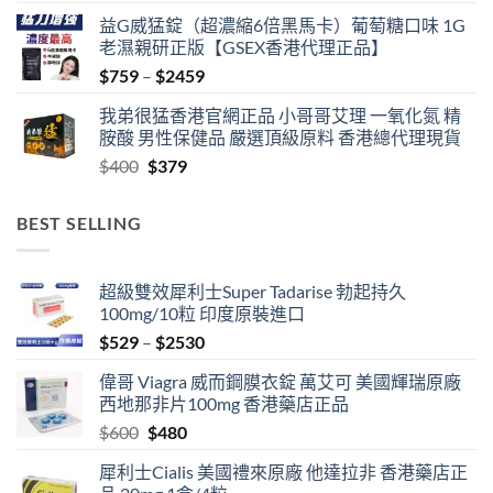
益G威猛錠（超濃縮6倍黑馬卡）葡萄糖口味 1G
老濕親研正版【GSEX香港代理正品】
Price
$
759
–
$
2459
range:
我弟很猛香港官網正品 小哥哥艾理 一氧化氮 精
$759
胺酸 男性保健品 嚴選頂級原料 香港總代理現貨
through
Original
Current
$
400
$
379
$2459
price
price
was:
is:
BEST SELLING
$400.
$379.
超級雙效犀利士Super Tadarise 勃起持久
100mg/10粒 印度原裝進口
Price
$
529
–
$
2530
range:
偉哥 Viagra 威而鋼膜衣錠 萬艾可 美國輝瑞原廠
$529
西地那非片100mg 香港藥店正品
through
Original
Current
$
600
$
480
$2530
price
price
犀利士Cialis 美國禮來原廠 他達拉非 香港藥店正
was:
is: