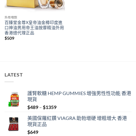
外用噴劑
百臻堂金尊X皇帝油金樽印度進
口神油男用帝王油按摩精油外用
香港總代理正品
$
509
LATEST
護腎軟糖 HEMP GUMMIES 增強男性性功能 香港
現貨
Price
$
489
–
$
1359
range:
美國保羅紅鑽 VIAGRA 助勃增硬 增粗增大 香港
$489
現貨正品
through
$
649
$1359