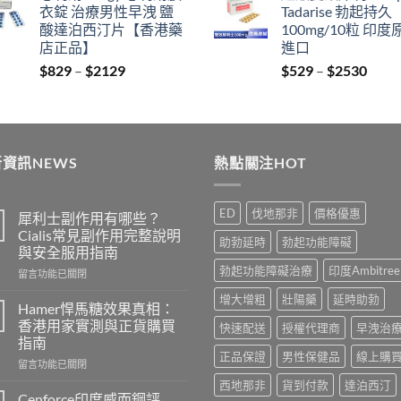
衣錠 治療男性早洩 鹽
Tadarise 勃起持久
$400.
$399.
thro
酸達泊西汀片【香港藥
100mg/10粒 印度
$212
店正品】
進口
Price
Price
$
829
–
$
2129
$
529
–
$
2530
range:
range
$829
$529
through
thro
$2129
$253
資訊NEWS
熱點關注HOT
ED
伐地那非
價格優惠
犀利士副作用有哪些？
Cialis常見副作用完整說明
助勃延時
勃起功能障礙
與安全服用指南
勃起功能障礙治療
印度Ambitree
在
留言功能已關閉
〈犀
增大增粗
壯陽藥
延時助勃
利
Hamer悍馬糖效果真相：
士
香港用家實測與正貨購買
快速配送
授權代理商
早洩治
副
指南
作
正品保證
男性保健品
線上購
在
用
留言功能已關閉
〈Hamer
有
西地那非
貨到付款
達泊西汀
悍
哪
Cenforce印度威而鋼評