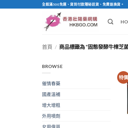
Skip
全館滿500免運、貨到付款隱秘送貨、免費退換貨。
to
content
HO
首頁
/
商品標籤為 “固態發酵牛樟芝菌
BROWSE
特
催情春藥
國產溫補
增大增粗
外用噴劑
女用偉哥