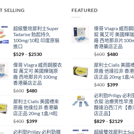
T SELLING
FEATURED
超級雙效犀利士Super
偉哥 Viagra 威而
Tadarise 勃起持久
錠 萬艾可 美國輝
100mg/10粒 印度原裝
廠 西地那非片100
進口
香港藥店正品
Price
Original
Current
$
529
–
$
2530
$
600
$
480
range:
price
price
偉哥 Viagra 威而鋼膜衣
犀利士Cialis 美國
$529
was:
is:
錠 萬艾可 美國輝瑞原
原廠 他達拉非 香
through
$600.
$480.
廠 西地那非片100mg
店正品 20mg 1盒/
$2530
香港藥店正品
Original
Current
$
400
$
399
Original
Current
$
600
$
480
price
price
必利勁Priligy 必
price
price
was:
is:
犀利士Cialis 美國禮來
衣錠 治療男性早洩
was:
is:
$400.
$399.
原廠 他達拉非 香港藥
酸達泊西汀片【香
$600.
$480.
店正品 20mg 1盒/4粒
店正品】
Original
Current
Price
$
400
$
399
$
829
–
$
2129
price
price
range
必利勁Priligy 必利勁膜
超級雙效犀利士Sup
was:
is:
$829