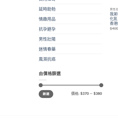
延時助勃
男性
我弟
化氮
情趣用品
香港
$
40
抗孕避孕
男性壯陽
迷情春藥
風濕抗癌
由價格篩選
最
最
價格:
$370
—
$380
篩選
低
高
價
價
格
格