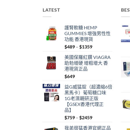
LATEST
BES
護腎軟糖 HEMP
GUMMIES 增強男性性
功能 香港現貨
Price
$
489
–
$
1359
range:
美國保羅紅鑽 VIAGRA
$489
助勃增硬 增粗增大 香
through
港現貨正品
$1359
$
649
益G威猛錠（超濃縮6倍
黑馬卡）葡萄糖口味
1G老濕親研正版
【GSEX香港代理正
品】
Price
$
759
–
$
2459
range:
我弟很猛香港官網正品
$759