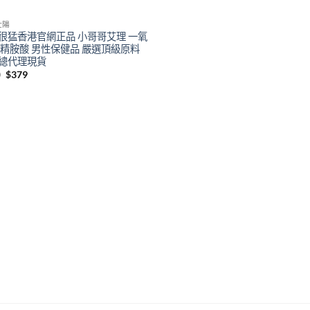
壯陽
很猛香港官網正品 小哥哥艾理 一氧
 精胺酸 男性保健品 嚴選頂級原料
總代理現貨
Original
Current
0
$
379
price
price
was:
is:
$400.
$379.