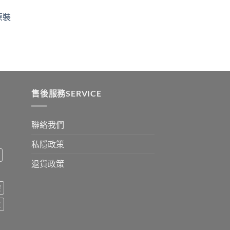
ugh
through
原裝
9
$2530
:
ugh
0
售後服務SERVICE
聯絡我們
私隱政策
退貨政策
療
買