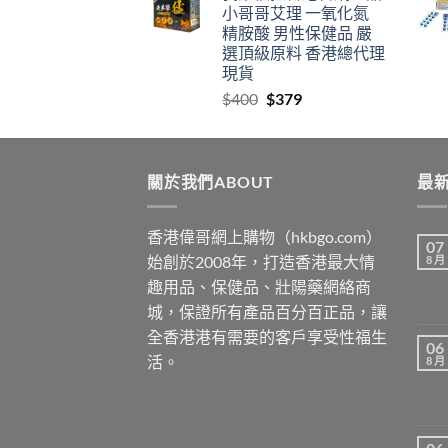
小哥哥艾理 一氧化氮
through
精胺酸 男性保健品 嚴
$2459
選頂級原料 香港總代理
現貨
Original
Current
$
400
$
379
price
price
was:
is:
$400.
$379.
關於我們ABOUT
最新
香港偉哥網上購物（hkbgo.com）
07
始創於2008年，打造香港最大情
8 月
趣用品、保健品、壯陽藥網絡商
城，保證所有產品百分百正品，讓
全香港港有需要的客戶享受性福生
06
活。
8 月