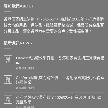
through
關於我們ABOUT
$2530
香港偉哥網上購物（hkbgo.com）始創於2008年，打造香港
最大情趣用品、保健品、壯陽藥網絡商城，保證所有產品百
分百正品，讓全香港港有需要的客戶享受性福生活。
最新資訊NEWS
Hamer悍馬糖效果真相：香港用家實測與正貨購買指
06
8 月
南
在
留言功能已關閉
〈Hamer
悍
Cenforce印度威而鋼評價：香港用家真實服用心得與
06
馬
8 月
購買建議
糖
在
留言功能已關閉
效
〈Cenforce
果
印
真
必利勁幾時食最有效？2026香港用家必讀用法用量
05
度
相：
8 月
完整教學
威
香
在
留言功能已關閉