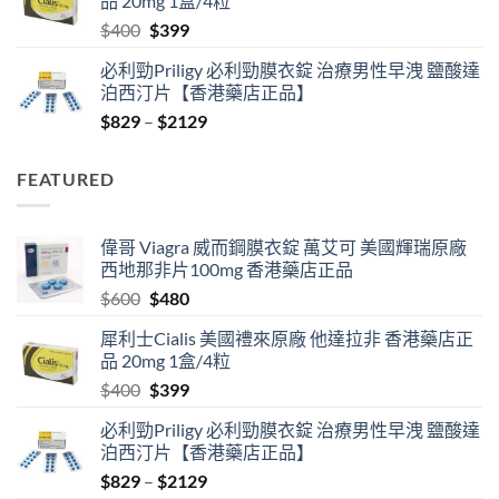
品 20mg 1盒/4粒
$600.
$480.
Original
Current
$
400
$
399
price
price
必利勁Priligy 必利勁膜衣錠 治療男性早洩 鹽酸達
was:
is:
泊西汀片【香港藥店正品】
$400.
$399.
Price
$
829
–
$
2129
range:
$829
FEATURED
through
$2129
偉哥 Viagra 威而鋼膜衣錠 萬艾可 美國輝瑞原廠
西地那非片100mg 香港藥店正品
Original
Current
$
600
$
480
price
price
犀利士Cialis 美國禮來原廠 他達拉非 香港藥店正
was:
is:
品 20mg 1盒/4粒
$600.
$480.
Original
Current
$
400
$
399
price
price
必利勁Priligy 必利勁膜衣錠 治療男性早洩 鹽酸達
was:
is:
泊西汀片【香港藥店正品】
$400.
$399.
Price
$
829
–
$
2129