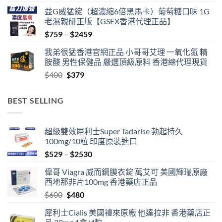
益G威猛錠（超濃縮6倍黑馬卡）葡萄糖口味 1G
老濕親研正版【GSEX香港代理正品】
Price
$
759
–
$
2459
range:
我弟很猛香港官網正品 小哥哥艾理 一氧化氮 精
$759
胺酸 男性保健品 嚴選頂級原料 香港總代理現貨
through
Original
Current
$
400
$
379
$2459
price
price
was:
is:
BEST SELLING
$400.
$379.
超級雙效犀利士Super Tadarise 勃起持久
100mg/10粒 印度原裝進口
Price
$
529
–
$
2530
range:
偉哥 Viagra 威而鋼膜衣錠 萬艾可 美國輝瑞原廠
$529
西地那非片100mg 香港藥店正品
through
Original
Current
$
600
$
480
$2530
price
price
犀利士Cialis 美國禮來原廠 他達拉非 香港藥店正
was:
is: