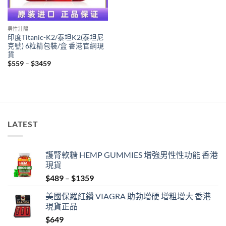
男性壯陽
印度Titanic-K2/泰坦K2(泰坦尼
克號) 6粒精包裝/盒 香港官網現
貨
Price
$
559
–
$
3459
range:
$559
through
$3459
LATEST
護腎軟糖 HEMP GUMMIES 增強男性性功能 香港
現貨
Price
$
489
–
$
1359
range:
美國保羅紅鑽 VIAGRA 助勃增硬 增粗增大 香港
$489
現貨正品
through
$
649
$1359