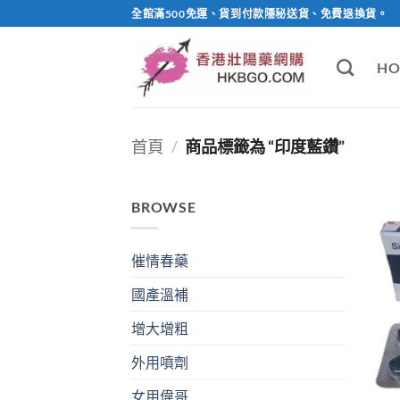
Skip
全館滿500免運、貨到付款隱秘送貨、免費退換貨。
to
content
HO
首頁
/
商品標籤為 “印度藍鑽”
BROWSE
催情春藥
國產溫補
增大增粗
外用噴劑
女用偉哥