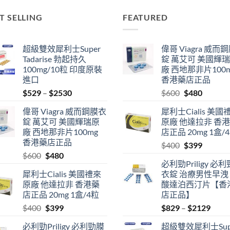
T SELLING
FEATURED
超級雙效犀利士Super
偉哥 Viagra 威而
Tadarise 勃起持久
錠 萬艾可 美國輝
100mg/10粒 印度原裝
廠 西地那非片100
進口
香港藥店正品
Price
Original
Current
$
529
–
$
2530
$
600
$
480
range:
price
price
偉哥 Viagra 威而鋼膜衣
犀利士Cialis 美國
$529
was:
is:
錠 萬艾可 美國輝瑞原
原廠 他達拉非 香
through
$600.
$480.
廠 西地那非片100mg
店正品 20mg 1盒/
$2530
香港藥店正品
Original
Current
$
400
$
399
Original
Current
$
600
$
480
price
price
必利勁Priligy 必
price
price
was:
is:
犀利士Cialis 美國禮來
衣錠 治療男性早洩
was:
is:
$400.
$399.
原廠 他達拉非 香港藥
酸達泊西汀片【香
$600.
$480.
店正品 20mg 1盒/4粒
店正品】
Original
Current
Price
$
400
$
399
$
829
–
$
2129
price
price
range
必利勁Priligy 必利勁膜
超級雙效犀利士Sup
was:
is:
$829