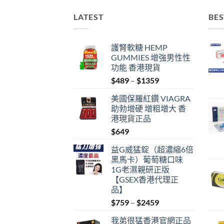
LATEST
BES
護腎軟糖 HEMP
GUMMIES 增強男性性
功能 香港現貨
Price
$
489
–
$
1359
range:
美國保羅紅鑽 VIAGRA
$489
助勃增硬 增粗增大 香
through
港現貨正品
$1359
$
649
益G威猛錠（超濃縮6倍
黑馬卡）葡萄糖口味
1G老濕親研正版
【GSEX香港代理正
品】
Price
$
759
–
$
2459
range:
我弟很猛香港官網正品
$759