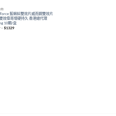
助勃
gaForce 藍蝌蚪雙效片威而鋼雙效片
雙效偉哥增硬持久 香港總代理
mg 10顆/盒
Price
9
–
$
1329
range:
$389
through
$1329