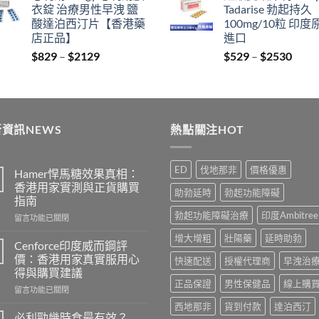
衣錠 治療男性早洩 鹽
Tadarise 勃起持久
$400.
$399.
thro
酸達泊西汀片【香港藥
100mg/10粒 印度
$212
店正品】
進口
Price
Price
$
829
–
$
2129
$
529
–
$
2530
range:
range
$829
$529
through
thro
$2129
$253
資訊NEWS
熱點關注HOT
ED
伐地那非
價格優惠
Hamer悍馬糖效果真相：
香港用家實測與正貨購買
助勃延時
勃起功能障礙
指南
勃起功能障礙治療
印度Ambitree
在
留言功能已關閉
〈Hamer
增大增粗
壯陽藥
延時助勃
悍
Cenforce印度威而鋼評
馬
價：香港用家真實服用心
快速配送
授權代理商
早洩治
糖
得與購買建議
效
正品保證
男性保健品
線上購
在
果
留言功能已關閉
〈Cenforce
真
西地那非
貨到付款
達泊西汀
印
相：
必利勁幾時食最有效？