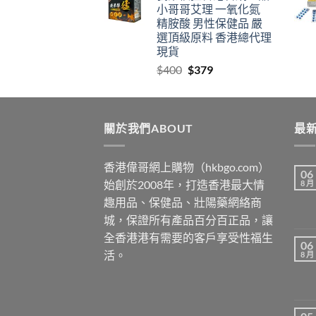
小哥哥艾理 一氧化氮
through
精胺酸 男性保健品 嚴
$2459
選頂級原料 香港總代理
現貨
Original
Current
$
400
$
379
price
price
was:
is:
$400.
$379.
關於我們ABOUT
最新
香港偉哥網上購物（hkbgo.com）
06
始創於2008年，打造香港最大情
8 月
趣用品、保健品、壯陽藥網絡商
城，保證所有產品百分百正品，讓
全香港港有需要的客戶享受性福生
06
活。
8 月