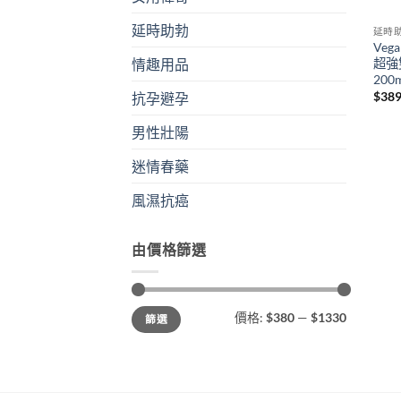
延時助勃
延時
Ve
超強
情趣用品
200
$
38
抗孕避孕
男性壯陽
迷情春藥
風濕抗癌
由價格篩選
最
最
價格:
$380
—
$1330
篩選
低
高
價
價
格
格