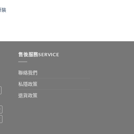
ugh
through
原裝
9
$2530
:
ugh
0
售後服務SERVICE
聯絡我們
私隱政策
退貨政策
療
買