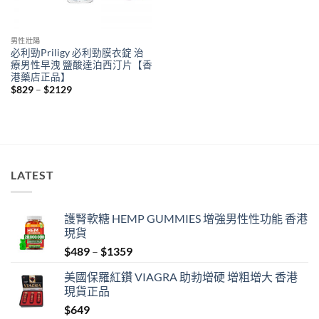
男性壯陽
必利勁Priligy 必利勁膜衣錠 治
療男性早洩 鹽酸達泊西汀片【香
港藥店正品】
Price
$
829
–
$
2129
range:
$829
through
$2129
LATEST
護腎軟糖 HEMP GUMMIES 增強男性性功能 香港
現貨
Price
$
489
–
$
1359
range:
美國保羅紅鑽 VIAGRA 助勃增硬 增粗增大 香港
$489
現貨正品
through
$
649
$1359