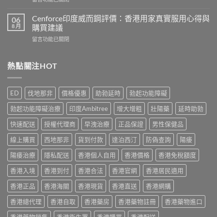
作
香
〈Hamer
用
港
悍
有
Cenforce印度威而鋼評價：香港用家真實服用心得與
06
5
馬
哪
8 月
購買建議
款
糖
些？
熱
在
留言功能已關閉
效
Cialis
門
〈Cenforce
果
常
男
印
真
見
士
度
熱點關注HOT
相：
副
保
威
香
作
健
而
港
用
品
鋼
用
完
ED
伐地那非
價格優惠
助勃延時
勃起功能障礙
真
評
家
整
實
價：
實
說
勃起功能障礙治療
印度Ambitree
增大增粗
壯陽藥
延時助勃
比
香
測
明
較
港
與
快速配送
授權代理商
早洩治療
正品保證
男性保健品
與
與
用
正
安
選
家
線上購買
西地那非
貨到付款
達泊西汀
防偽查詢
陽痿
貨
全
購
真
購
服
指
實
陽痿治療
隱私配送
香港個人自用
香港價格
香港免稅額度
買
用
南〉
服
指
指
中
香港入境
香港到付
香港合法
香港官網
香港居民適用
用
南〉
南〉
心
中
中
香港正品
香港海關
香港現貨
香港直送
香港網購
得
與
香港總代理
香港自取
香港藥房
香港藥物註冊
香港藥物進口
購
買
香港藥物銷售
香港衛生署
香港購買
香港配送