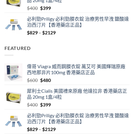
品 20mg 1盒/4粒
$600.
$480.
Original
Current
$
400
$
399
price
price
必利勁Priligy 必利勁膜衣錠 治療男性早洩 鹽酸達
was:
is:
泊西汀片【香港藥店正品】
$400.
$399.
Price
$
829
–
$
2129
range:
$829
FEATURED
through
$2129
偉哥 Viagra 威而鋼膜衣錠 萬艾可 美國輝瑞原廠
西地那非片100mg 香港藥店正品
Original
Current
$
600
$
480
price
price
犀利士Cialis 美國禮來原廠 他達拉非 香港藥店正
was:
is:
品 20mg 1盒/4粒
$600.
$480.
Original
Current
$
400
$
399
price
price
必利勁Priligy 必利勁膜衣錠 治療男性早洩 鹽酸達
was:
is:
泊西汀片【香港藥店正品】
$400.
$399.
Price
$
829
–
$
2129