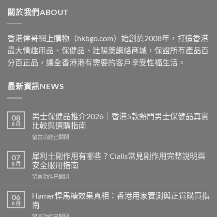
through
關於我們ABOUT
$2530
香港偉哥網上購物（hkbgo.com）始創於2008年，打造香港
最大情趣用品、保健品、壯陽藥網絡商城，保證所有產品百
分百正品，讓全香港港有需要的客戶享受性福生活。
最新資訊NEWS
男士保健品推介2026｜香港5款熱門男士保健品真實
08
8 月
比較與選購指南
在
留言功能已關閉
〈男
士
犀利士副作用有哪些？Cialis常見副作用完整說明與
07
保
8 月
安全服用指南
健
在
留言功能已關閉
品
〈犀
推
利
介
Hamer悍馬糖效果真相：香港用家實測與正貨購買指
06
士
2026
8 月
南
副
｜
在
留言功能已關閉