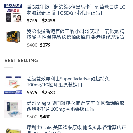
益G威猛錠（超濃縮6倍黑馬卡）葡萄糖口味 1G
老濕親研正版【GSEX香港代理正品】
Price
$
759
–
$
2459
range:
我弟很猛香港官網正品 小哥哥艾理 一氧化氮 精
$759
胺酸 男性保健品 嚴選頂級原料 香港總代理現貨
through
Original
Current
$
400
$
379
$2459
price
price
was:
is:
BEST SELLING
$400.
$379.
超級雙效犀利士Super Tadarise 勃起持久
100mg/10粒 印度原裝進口
Price
$
529
–
$
2530
range:
偉哥 Viagra 威而鋼膜衣錠 萬艾可 美國輝瑞原廠
$529
西地那非片100mg 香港藥店正品
through
Original
Current
$
600
$
480
$2530
price
price
犀利士Cialis 美國禮來原廠 他達拉非 香港藥店正
was:
is: