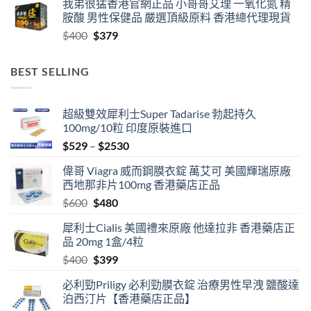
我弟很猛香港官網正品 小哥哥艾理 一氧化氮 精
$759
胺酸 男性保健品 嚴選頂級原料 香港總代理現貨
through
Original
Current
$
400
$
379
$2459
price
price
was:
is:
BEST SELLING
$400.
$379.
超級雙效犀利士Super Tadarise 勃起持久
100mg/10粒 印度原裝進口
Price
$
529
–
$
2530
range:
偉哥 Viagra 威而鋼膜衣錠 萬艾可 美國輝瑞原廠
$529
西地那非片100mg 香港藥店正品
through
Original
Current
$
600
$
480
$2530
price
price
犀利士Cialis 美國禮來原廠 他達拉非 香港藥店正
was:
is:
品 20mg 1盒/4粒
$600.
$480.
Original
Current
$
400
$
399
price
price
必利勁Priligy 必利勁膜衣錠 治療男性早洩 鹽酸達
was:
is:
泊西汀片【香港藥店正品】
$400.
$399.