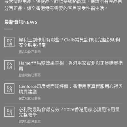
最大情趣用品、保健品、壯陽藥網絡商城，保證所有產品百
分百正品，讓全香港港有需要的客戶享受性福生活。
最新資訊NEWS
犀利士副作用有哪些？Cialis常見副作用完整說明與
07
8 月
安全服用指南
在
留言功能已關閉
〈犀
利
Hamer悍馬糖效果真相：香港用家實測與正貨購買指
06
士
8 月
南
副
在
留言功能已關閉
作
〈Hamer
用
悍
有
Cenforce印度威而鋼評價：香港用家真實服用心得與
06
馬
哪
8 月
購買建議
糖
些？
在
留言功能已關閉
效
Cialis
〈Cenforce
果
常
印
真
必利勁幾時食最有效？2026香港用家必讀用法用量
05
見
度
相：
8 月
完整教學
副
威
香
作
在
留言功能已關閉
而
港
用
〈必
鋼