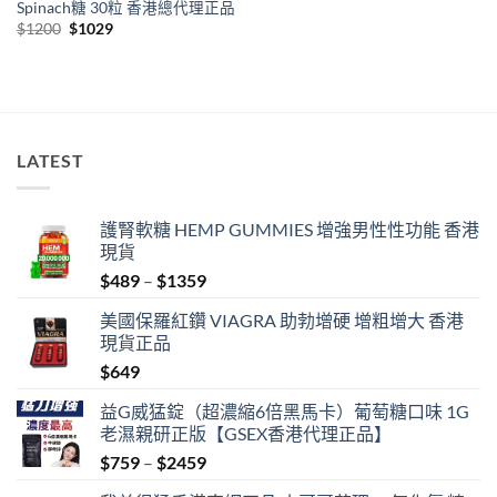
Spinach糖 30粒 香港總代理正品
Original
Current
$
1200
$
1029
price
price
was:
is:
$1200.
$1029.
LATEST
護腎軟糖 HEMP GUMMIES 增強男性性功能 香港
現貨
Price
$
489
–
$
1359
range:
美國保羅紅鑽 VIAGRA 助勃增硬 增粗增大 香港
$489
現貨正品
through
$
649
$1359
益G威猛錠（超濃縮6倍黑馬卡）葡萄糖口味 1G
老濕親研正版【GSEX香港代理正品】
Price
$
759
–
$
2459
range: