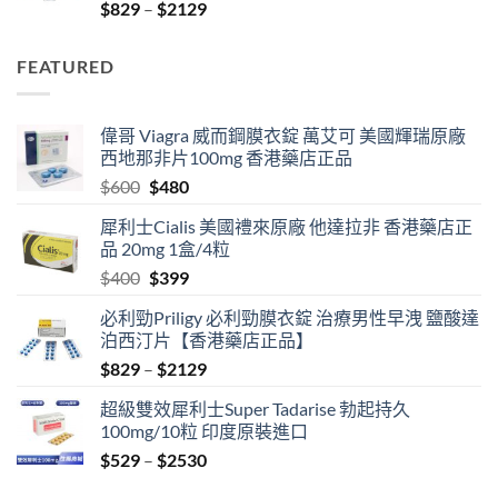
Price
$
829
–
$
2129
range:
$829
FEATURED
through
$2129
偉哥 Viagra 威而鋼膜衣錠 萬艾可 美國輝瑞原廠
西地那非片100mg 香港藥店正品
Original
Current
$
600
$
480
price
price
犀利士Cialis 美國禮來原廠 他達拉非 香港藥店正
was:
is:
品 20mg 1盒/4粒
$600.
$480.
Original
Current
$
400
$
399
price
price
必利勁Priligy 必利勁膜衣錠 治療男性早洩 鹽酸達
was:
is:
泊西汀片【香港藥店正品】
$400.
$399.
Price
$
829
–
$
2129
range:
超級雙效犀利士Super Tadarise 勃起持久
$829
100mg/10粒 印度原裝進口
through
Price
$
529
–
$
2530
$2129
range: