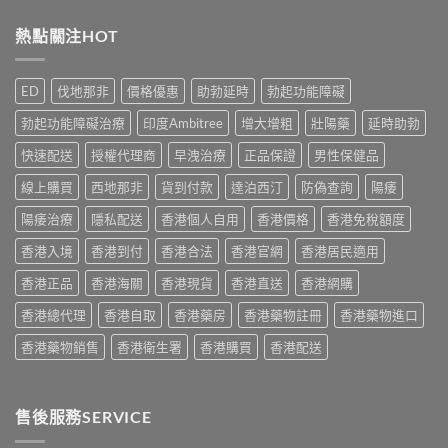
用
完
利
評
家
整
勁
熱點關注HOT
價：
實
說
幾
香
測
明
時
港
與
與
食
用
正
ED
伐地那非
價格優惠
助勃延時
勃起功能障礙
安
最
家
貨
全
有
真
購
勃起功能障礙治療
印度Ambitree
增大增粗
壯陽藥
延時助勃
服
效？
實
買
用
2026
服
快速配送
授權代理商
早洩治療
正品保證
男性保健品
指
指
香
用
南〉
南〉
港
線上購買
西地那非
貨到付款
達泊西汀
防偽查詢
陽痿
心
中
中
用
得
家
陽痿治療
隱私配送
香港個人自用
香港價格
香港免稅額度
與
必
購
香港入境
香港到付
香港合法
香港官網
香港居民適用
讀
買
用
建
香港正品
香港海關
香港現貨
香港直送
香港網購
法
議〉
用
中
香港總代理
香港自取
香港藥房
香港藥物註冊
香港藥物進口
量
完
香港藥物銷售
香港衛生署
香港購買
香港配送
整
教
學〉
中
售後服務SERVICE