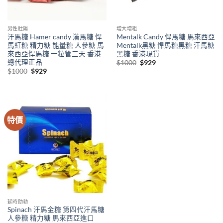
男性壯陽
增大增粗
汗馬糖 Hamer candy 漢馬糖 悍
Mentalk Candy 悍馬糖 馬來西亞
馬紅糖 精力糖 能量糖 人參糖 馬
Mentalk黑糖 悍馬糖黑糖 汗馬糖
來西亞悍馬糖 一粒管三天 香港
黑糖 香港現貨
總代理正品
Original
Current
$
1000
$
929
price
price
Original
Current
$
1000
$
929
was:
is:
price
price
$1000.
$929.
was:
is:
$1000.
$929.
特價
延時助勃
Spinach 汗馬金糖 第四代汗馬糖
人參糖 精力糖 馬來西亞進口