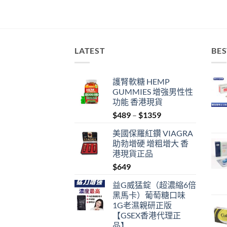
LATEST
BES
護腎軟糖 HEMP
GUMMIES 增強男性性
功能 香港現貨
Price
$
489
–
$
1359
range:
美國保羅紅鑽 VIAGRA
$489
助勃增硬 增粗增大 香
through
港現貨正品
$1359
$
649
益G威猛錠（超濃縮6倍
黑馬卡）葡萄糖口味
1G老濕親研正版
【GSEX香港代理正
品】