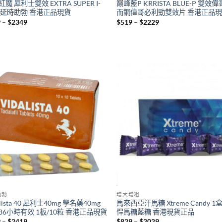
魔 犀利士雙效 EXTRA SUPER I-
巅峰藍P KRRISTA BLUE-P 雙效偉
T 延時助勃 香港正品現貨
而鋼偉哥必利勁雙效片 香港正品
Price
Price
9
–
$
2349
$
519
–
$
2229
range:
range:
$419
$519
through
through
$2349
$2229
助勃
增大增粗
alista 40 犀利士40mg 學名藥40mg
馬來西亞汗馬糖 Xtreme Candy 1
36小時有效 1板/10粒 香港正品現貨
悍馬糖藍糖 香港現貨正品
Price
Price
9
–
$
2419
$
829
–
$
2029