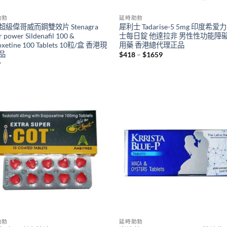
助勃
延時助勃
超級偉哥威而鋼雙效片 Stenagra
犀利士 Tadarise-5 5mg 印度希爱
r power Sildenafil 100 &
士每日錠 他達拉非 男性性功能障
xetine 100 Tablets 10粒/盒 香港現
用藥 香港總代理正品
品
Price
$
418
–
$
1659
range:
9
$418
through
$1659
助勃
延時助勃