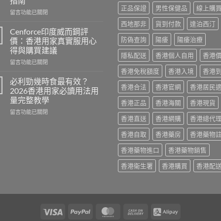
指南
作
正品保證
男性保健品
線上購
在
用
留言功能已關閉
〈Hamer
有
西地那非
貨到付款
達泊西汀
悍
哪
Cenforce印度威而鋼評
馬
些？
防偽查詢
陽痿
陽痿治療
價：香港用家真實服用心
糖
Cialis
得與購買建議
效
常
隱私配送
香港個人自用
香港
在
果
留言功能已關閉
見
〈Cenforce
真
香港免稅額度
香港入境
香港
副
印
相：
作
必利勁幾時食最有效？
香港合法
香港官網
香港居民
度
香
用
2026香港用家必讀用法用
威
港
完
量完整教學
香港正品
香港海關
香港現貨
而
用
整
在
鋼
留言功能已關閉
家
說
香港直送
香港網購
香港總代
〈必
評
實
明
利
價：
測
與
香港自取
香港藥房
香港藥物
勁
香
與
安
幾
港
正
全
香港藥物進口
香港藥物銷售
時
用
貨
服
食
家
購
用
香港衛生署
香港購買
香港配
最
真
買
指
有
實
指
南〉
效？
服
南〉
中
2026
用
中
香
心
Visa
PayPal
MasterCard
Cash
Alipay
港
得
用
與