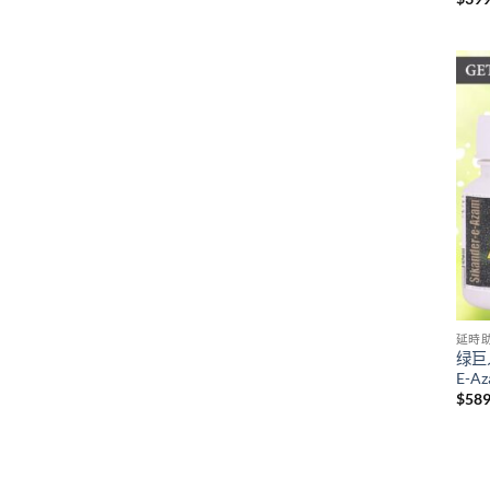
延時
绿巨人
E-A
$
58