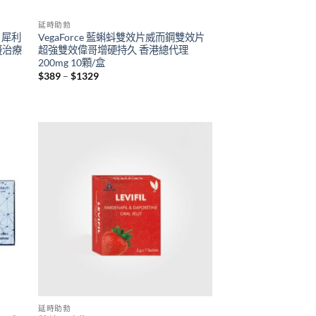
延時助勃
力 犀利
VegaForce 藍蝌蚪雙效片威而鋼雙效片
礙治療
超強雙效偉哥增硬持久 香港總代理
200mg 10顆/盒
Price
$
389
–
$
1329
range:
$389
through
$1329
延時助勃