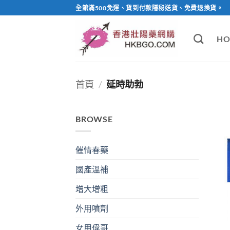
Skip
全館滿500免運、貨到付款隱秘送貨、免費退換貨。
to
content
HO
首頁
/
延時助勃
BROWSE
催情春藥
國產溫補
增大增粗
外用噴劑
女用偉哥