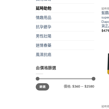
延時助勃
延時
藍鑽
supe
情趣用品
Dapo
貨正
抗孕避孕
$
47
男性壯陽
迷情春藥
風濕抗癌
由價格篩選
最
最
價格:
$360
—
$2580
篩選
低
高
價
價
格
格
延時