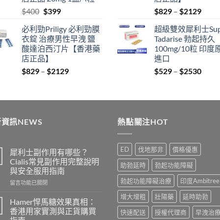
Original
Current
Price
$
400
$
399
$
829
–
$
2129
price
price
range
必利勁Priligy 必利勁膜
超級雙效犀利士Sup
was:
is:
$829
衣錠 治療男性早洩 鹽
Tadarise 勃起持久
$400.
$399.
thro
酸達泊西汀片【香港藥
100mg/10粒 印度
$212
店正品】
進口
Price
Price
$
829
–
$
2129
$
529
–
$
2530
range:
range
$829
$529
through
thro
$2129
$253
資訊NEWS
熱點關注HOT
ED
伐地那非
價格優惠
犀利士副作用有哪些？
Cialis常見副作用完整說明
助勃延時
勃起功能障礙
與安全服用指南
勃起功能障礙治療
印度Ambitree
在
留言功能已關閉
〈犀
增大增粗
壯陽藥
延時助勃
利
Hamer悍馬糖效果真相：
士
香港用家實測與正貨購買
快速配送
授權代理商
早洩治
副