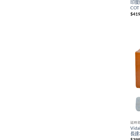
印度紅
CO
$
41
延時
Vid
長達
$
39