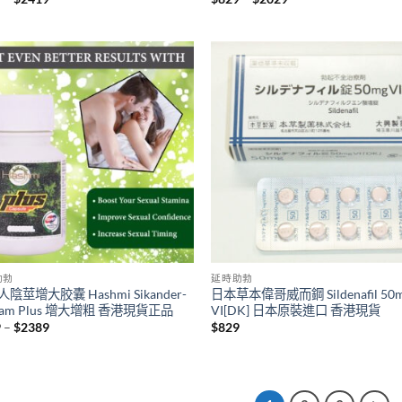
range:
range:
$399
$829
through
through
$2419
$2029
助勃
延時助勃
陰莖增大胶囊 Hashmi Sikander-
日本草本偉哥威而鋼 Sildenafil 50
zam Plus 增大增粗 香港現貨正品
VI[DK] 日本原裝進口 香港現貨
Price
9
–
$
2389
$
829
range:
$589
through
$2389