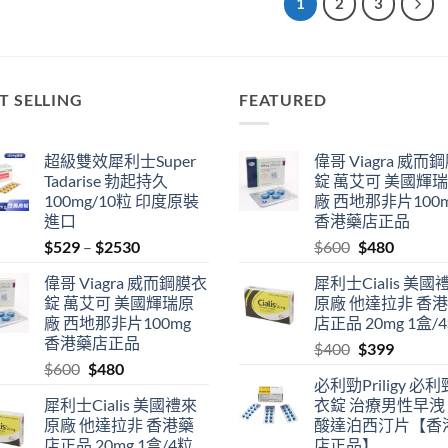
1
2
3
T SELLING
FEATURED
超級雙效犀利士Super
偉哥 Viagra 威而
Tadarise 勃起持久
錠 萬艾可 美國輝
100mg/10粒 印度原裝
廠 西地那非片100
進口
香港藥店正品
Price
Original
Current
$
529
–
$
2530
$
600
$
480
range:
price
price
偉哥 Viagra 威而鋼膜衣
犀利士Cialis 美國
$529
was:
is:
錠 萬艾可 美國輝瑞原
原廠 他達拉非 香
through
$600.
$480.
廠 西地那非片100mg
店正品 20mg 1盒/
$2530
香港藥店正品
Original
Current
$
400
$
399
Original
Current
$
600
$
480
price
price
必利勁Priligy 必
price
price
was:
is:
犀利士Cialis 美國禮來
衣錠 治療男性早洩
was:
is:
$400.
$399.
原廠 他達拉非 香港藥
酸達泊西汀片【香
$600.
$480.
店正品 20mg 1盒/4粒
店正品】