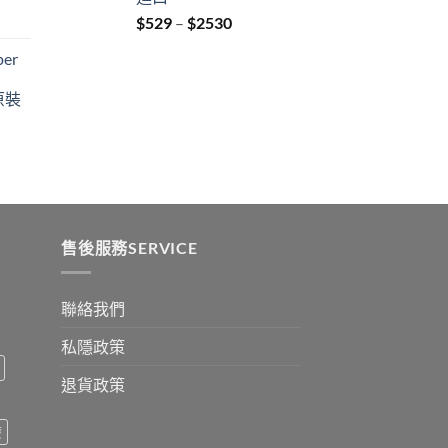
Price
$
529
–
$
2530
:
range:
er
$529
ugh
through
原裝
9
$2530
:
ugh
0
售後服務SERVICE
聯絡我們
私隱政策
退貨政策
療