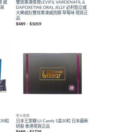
哥 威
雙效果凍偉哥LEVIFIL VARDENAFIL &
現貨
DAPOXETINE ORAL JELLY 必利勁立威
大樂威壯雙效果凍威而鋼 草莓味 現貨正
品
Price
$
489
–
$
1059
range:
$489
through
$1059
增大增粗
盒30粒
日本王室糖 Lii Candy 1盒20粒 日本最新
研髮 香港現貨正品
Price
$
689
–
$
1729