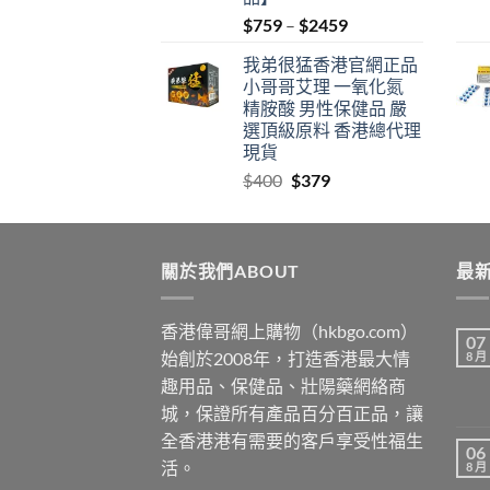
Price
$
759
–
$
2459
range:
我弟很猛香港官網正品
$759
小哥哥艾理 一氧化氮
through
精胺酸 男性保健品 嚴
$2459
選頂級原料 香港總代理
現貨
Original
Current
$
400
$
379
price
price
was:
is:
$400.
$379.
關於我們ABOUT
最新
香港偉哥網上購物（hkbgo.com）
07
始創於2008年，打造香港最大情
8 月
趣用品、保健品、壯陽藥網絡商
城，保證所有產品百分百正品，讓
全香港港有需要的客戶享受性福生
06
活。
8 月