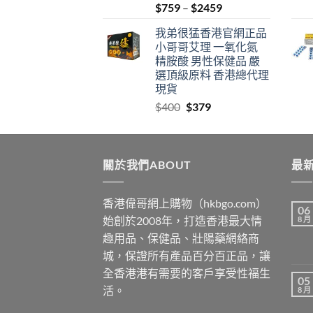
Price
$
759
–
$
2459
range:
我弟很猛香港官網正品
$759
小哥哥艾理 一氧化氮
through
精胺酸 男性保健品 嚴
$2459
選頂級原料 香港總代理
現貨
Original
Current
$
400
$
379
price
price
was:
is:
$400.
$379.
關於我們ABOUT
最新
香港偉哥網上購物（hkbgo.com）
06
始創於2008年，打造香港最大情
8 月
趣用品、保健品、壯陽藥網絡商
城，保證所有產品百分百正品，讓
全香港港有需要的客戶享受性福生
05
活。
8 月