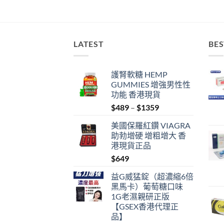
LATEST
BES
護腎軟糖 HEMP
GUMMIES 增強男性性
功能 香港現貨
Price
$
489
–
$
1359
range:
美國保羅紅鑽 VIAGRA
$489
助勃增硬 增粗增大 香
through
港現貨正品
$1359
$
649
益G威猛錠（超濃縮6倍
黑馬卡）葡萄糖口味
1G老濕親研正版
【GSEX香港代理正
品】