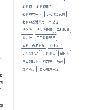
家
實
必利勁
必利勁副作用
測
與
必利勁屈臣氏
必利勁邊度買
選
購
必利勁香港藥房
性功能
指
持久液
持久液推薦
早洩改善
南〉
中
樂威壯
正品香港購買
犀利士香港網購
男性保健
男性保健品
男性健康
睪固酮
整，
睪固酮低下
精力糖
補腎
達泊西汀
香港購買渠道
評
國
，
如