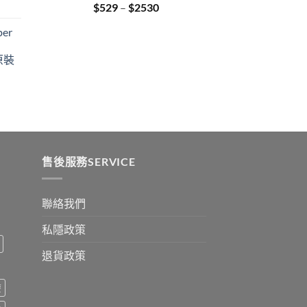
Price
$
529
–
$
2530
:
range:
er
$529
ugh
through
原裝
9
$2530
:
ugh
0
售後服務SERVICE
聯絡我們
私隱政策
退貨政策
療