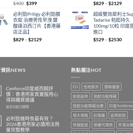
Original
Current
Price
$
400
$
399
$
829
–
$
2129
price
price
range
必利勁Priligy 必利勁膜
超級雙效犀利士Sup
was:
is:
$829
衣錠 治療男性早洩 鹽
Tadarise 勃起持久
$400.
$399.
thro
酸達泊西汀片【香港藥
100mg/10粒 印度
$212
店正品】
進口
Price
Price
$
829
–
$
2129
$
529
–
$
2530
range:
range
$829
$529
through
thro
$2129
$253
資訊NEWS
熱點關注HOT
ED
伐地那非
價格優惠
Cenforce印度威而鋼評
價：香港用家真實服用心
助勃延時
勃起功能障礙
得與購買建議
勃起功能障礙治療
印度Ambitree
在
留言功能已關閉
〈Cenforce
增大增粗
壯陽藥
延時助勃
印
必利勁幾時食最有效？
度
2026香港用家必讀用法用
快速配送
授權代理商
早洩治
威
量完整教學
而