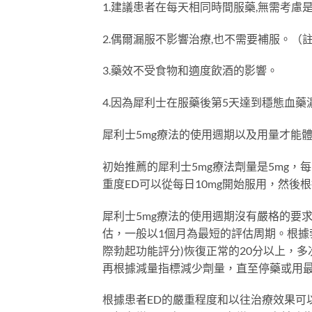
1.建議患者在每天相同時間服藥,無需考慮
2.偶爾漏服不影響治療,也不需要補服。（
3.藥效不受食物和適度飲酒的影響。
4.因為犀利士在服藥後第5天達到穩態血藥
犀利士5mg療法的使用週期以及用量才能
初始推薦的犀利士5mg療法劑量是5mg
重度ED可以從每日10mg開始服用，然後
犀利士5mg療法的使用週期沒有嚴格的要
估，一般以1個月為最短的評估周期。根據勃
際勃起功能評分)恢復正常的20分以上，
再根據減量指標減少劑量，直至停藥或用
根據患者ED的嚴重程度和以往治療效果可以