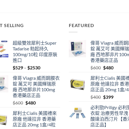
T SELLING
FEATURED
超級雙效犀利士Super
偉哥 Viagra 威而
Tadarise 勃起持久
錠 萬艾可 美國輝
100mg/10粒 印度原裝
廠 西地那非片100
進口
香港藥店正品
Price
Original
Current
$
529
–
$
2530
$
600
$
480
range:
price
price
偉哥 Viagra 威而鋼膜衣
犀利士Cialis 美國
$529
was:
is:
錠 萬艾可 美國輝瑞原
原廠 他達拉非 香
through
$600.
$480.
廠 西地那非片100mg
店正品 20mg 1盒/
$2530
香港藥店正品
Original
Current
$
400
$
399
Original
Current
$
600
$
480
price
price
必利勁Priligy 必
price
price
was:
is:
犀利士Cialis 美國禮來
衣錠 治療男性早洩
was:
is:
$400.
$399.
原廠 他達拉非 香港藥
酸達泊西汀片【香
$600.
$480.
店正品 20mg 1盒/4粒
店正品】