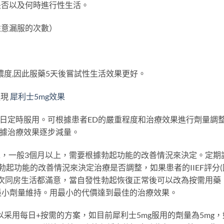
是否以及何時進行性生活。
註意漏服的次數）
濃度,因此服藥5天後嘗試性生活效果更好。
體現
犀利士5mg效果
，每日定時服用。可根據患者ED的嚴重程度和治療效果進行劑量調
根據治療效果逐步減量。
求，一般3個月以上，需要根據勃起功能的改善情況來決定。定期
起功能的改善情況來決定治療是否調整，如果患者的IIEF評分(
多次同房生活都滿意，當自發性勃起恢復正常後可以改為按需用藥
最小劑量維持。用最小的代價達到最佳的治療效果。
采用每日+按需的方案，如目前犀利士5mg服用的劑量為5mg，