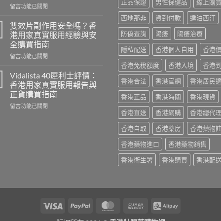
正品保證
男性保健品
線上購
在
鋼
留言功能已關閉
〈必
評
西地那非
貨到付款
達泊西汀
利
價：
雙效片副作用安全嗎？香
勁
香
防偽查詢
陽痿
陽痿治療
港用家真實服用經驗與安
幾
港
全購買指南
時
用
隱私配送
香港個人自用
香港
在
食
留言功能已關閉
家
〈雙
最
香港免稅額度
香港入境
香港
真
效
有
實
Vidalista 40犀利士評價：
香港合法
香港官網
香港居民
片
效？
服
香港用家真實服用報告與
副
2026
用
正貨購買指南
香港正品
香港海關
香港現貨
作
香
心
在
用
留言功能已關閉
港
得
香港直送
香港網購
香港總代
〈Vidalista
安
用
與
40
全
家
購
香港自取
香港藥房
香港藥物
犀
嗎？
必
買
利
香
讀
建
香港藥物進口
香港藥物銷售
士
港
用
議〉
評
用
法
中
香港衛生署
香港購買
香港配
價：
家
用
香
真
量
港
實
完
用
服
整
家
用
教
Visa
PayPal
MasterCard
Cash
Alipay
真
經
學〉
實
驗
On
中