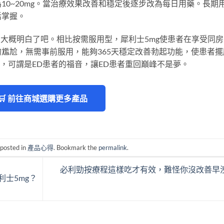
10~20mg。當治療效果改善和穩定後逐步改為每日用藥。長期
活掌握。
您大概明白了吧。相比按需服用型，犀利士5mg使患者在享受同房
尷尬，無需事前服用，能夠365天穩定改善勃起功能，使患者擺
日子，可謂是ED患者的福音，讓ED患者重回巔峰不是夢。
🛒 前往商城選購更多產品
 posted in
產品心得
. Bookmark the
permalink
.
必利勁按療程這樣吃才有效，難怪你沒改善早
利士5mg？