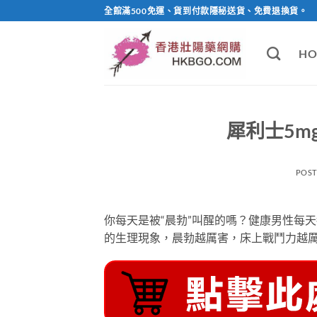
Skip
全館滿500免運、貨到付款隱秘送貨、免費退換貨。
to
content
HO
犀利士5m
POS
你每天是被“晨勃”叫醒的嗎？健康男性每天
的生理現象，晨勃越厲害，床上戰鬥力越