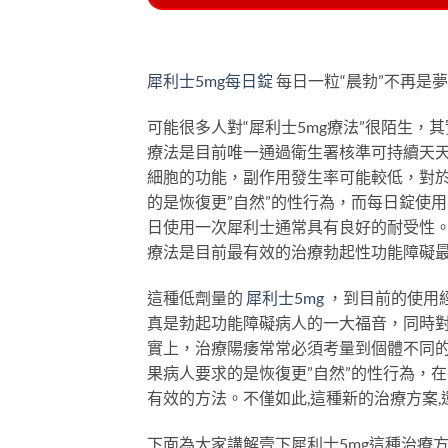
犀利士5mg每日錠
每日一粒“晨勃”不再是
可能很多人對“犀利士5mg療法”很陌生，
療法是目前唯一通過衛生署核準可持續天
細胞的功能，副作用發生率可能較低，對於
的是恢復更”自然”的性行為，而每日錠使
日使用一次犀利士通常具有良好的耐受性。
療法是目前最有效的治療勃起性功能障礙
這種低劑量的
犀利士5mg
，到目前的使用
真是勃起功能障礙病人的一大福音，同時
實上，治療陽痿常常必須考量到個體不同
果病人要求的是恢復更”自然”的性行為，
有效的方法。不僅如此,這種新的治療方案,
下面為大家講解壹下犀利士5mg這種治療