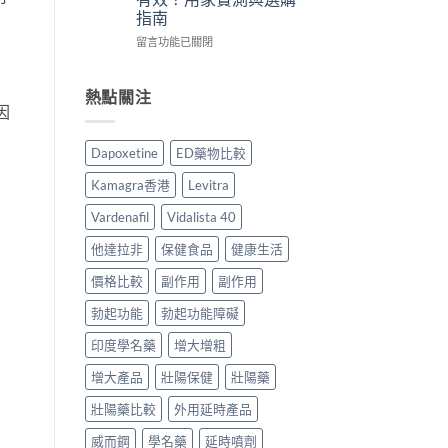
士
港
用
議〉
指南
評
用
法
中
價：
家
在
用
留言功能已關閉
香
真
〈外
量
港
實
用
完
用
服
凝
整
熱點關注
家
用
膠
因
教
真
經
效
學〉
實
驗
果
中
Dapoxetine
ED藥物比較
服
與
比
用
安
較
Kamagra香港
Levitra
報
全
｜
告
購
香
Vardenafil
Vidalista 40
與
買
港
正
指
增
他達拉非
保健食品
健康生活
貨
南〉
大
購
中
增
價格比較
副作用
副作用
買
粗
勃起功能
勃起功能障礙
指
凝
南〉
膠
印度學名藥
增大增粗
中
邊
款
增大產品
壯陽保健
壯陽藥
最
有
壯陽藥比較
外用延時產品
效？
用
威而鋼
學名藥
延時噴劑