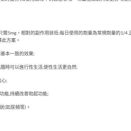
需5mg，相對的副作用就低;每日使用的劑量為常規劑量的1/4 ,
擇此方案。
到基本一致的效果;
,隨時可以進行性生活,使性生活更自然;
心;
功能,持續改善勃起功能;
狀(如尿頻等)。