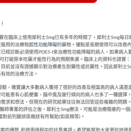
夢！
其實在臨床上使用犀利士5mg已有多年的時間了，犀利士5mg每日
天服用的治療
勃起性功能障礙
的藥物。優點是長期使用可以改善
已經診斷必須使用PDE5-I來治療性功能障礙的病人，如果病人
用可打破原本吃藥才能性行為的預期焦慮。臨床上的資料也證實：
目前並沒有證據顯示對治療產生耐藥性或抗藥性。因此犀利士5
最有效的治療方法。
經驗，確實讓大多數病人獲得了很好的改善及相當高的病人滿意
對可能患有心肌梗塞、腦中風及跛行傾向的病人也多了一種選擇
的需求和想法，但現在的研究結果往往無法回答這些複雜的問題
在醫師專業的評估之後，犀利士5mg療法，可能是治療陽痿的一個
還對前列腺排尿癥狀有所幫助(如尿頻等)。
方案的優勢 ,和使用過程中的註意事項。希望能幫助大家更好地使