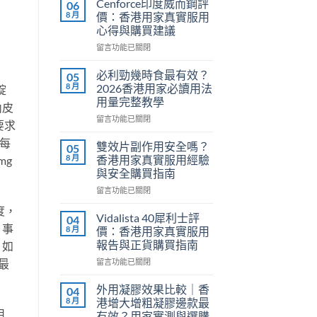
Cenforce印度威而鋼評
06
8 月
價：香港用家真實服用
心得與購買建議
在
留言功能已關閉
〈Cenforce
印
必利勁幾時食最有效？
05
度
8 月
2026香港用家必讀用法
錠
威
用量完整教學
內皮
而
在
鋼
留言功能已關閉
要求
〈必
評
每
利
價：
雙效片副作用安全嗎？
05
勁
香
8 月
香港用家真實服用經驗
mg
幾
港
與安全購買指南
時
用
在
食
留言功能已關閉
家
〈雙
最
真
度，
效
有
實
Vidalista 40犀利士評
04
片
。事
效？
服
8 月
價：香港用家真實服用
副
2026
用
報告與正貨購買指南
。如
作
香
心
在
最
用
留言功能已關閉
港
得
〈Vidalista
安
用
與
40
全
家
購
外用凝膠效果比較｜香
04
犀
嗎？
必
買
8 月
港增大增粗凝膠邊款最
利
香
讀
建
用
有效？用家實測與選購