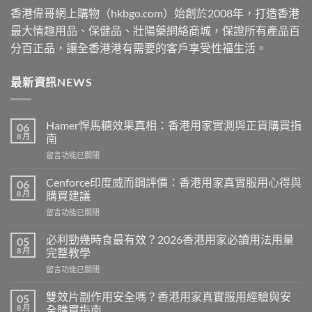
香港偉哥網上購物（hkbgo.com）始創於2008年，打造香港
最大情趣用品、保健品、壯陽藥網絡商城，保證所有產品百
分百正品，讓全香港港有需要的客戶享受性福生活。
最新資訊NEWS
Hamer悍馬糖效果真相：香港用家實測與正貨購買指
06
8 月
南
在
留言功能已關閉
〈Hamer
悍
Cenforce印度威而鋼評價：香港用家真實服用心得與
06
馬
8 月
購買建議
糖
在
留言功能已關閉
效
〈Cenforce
果
印
真
必利勁幾時食最有效？2026香港用家必讀用法用量
05
度
相：
8 月
完整教學
威
香
在
留言功能已關閉
而
港
〈必
鋼
用
利
評
雙效片副作用安全嗎？香港用家真實服用經驗與安
05
家
勁
價：
8 月
全購買指南
實