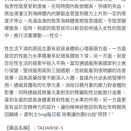
指男性陰莖受刺激後，在短時間內鬆弛開來，快速的充血，
將血液灌注到海綿體內的靜脈血管直到壓力上升到一定的限
度才停止。充滿血液的陰莖海綿體會將陰莖撐起，令陰莖變
硬變長，這時，勃起的陰莖就可以較自如地插入女性的陰道
中，進行活塞運動——性交。
性生活下滑的原因主要有就是身體和心理兩個方面，一方面
是您的性能力水準隨著年紀增長開始下滑；另一方面，就是
您在性生活的探索中投入不夠。當您通過服用美國犀利士進
行保健，堅持服用兩到三個週期，您就能看到很明顯的改善
效果。因為其藥效會不斷深入人體，直達內分泌系統發揮作
用。通過其獨有的化學元素，消除日積月累的壓力對身體的
影響，同時通過其微量元素對您的腎臟和性功能進行滋養，
達到全面的提高身體素質和性能力水準的作用。另一方面更
是有益於您精神力的提升，讓你精神狀態回到青壯年時期再
回巔峰。
犀利士5mg每日錠
效果讓你跟ED說“拜拜！”
【藥品名稱】：TADARISE-5