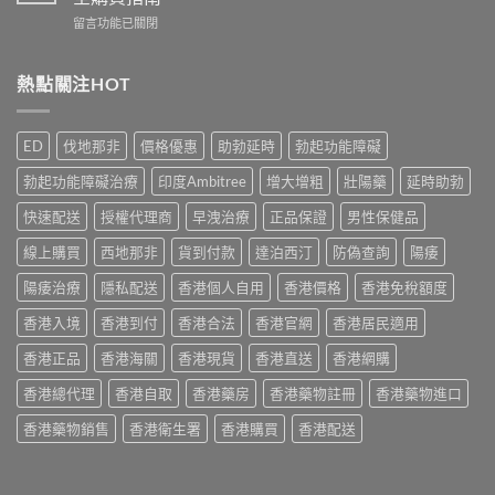
幾
香
測
在
留言功能已關閉
時
港
與
〈雙
食
用
正
效
最
家
貨
片
熱點關注HOT
有
真
購
副
效？
實
買
作
2026
服
指
用
香
用
ED
伐地那非
價格優惠
助勃延時
勃起功能障礙
南〉
安
港
心
中
全
用
得
勃起功能障礙治療
印度Ambitree
增大增粗
壯陽藥
延時助勃
嗎？
家
與
香
必
快速配送
授權代理商
早洩治療
正品保證
男性保健品
購
港
讀
買
用
線上購買
西地那非
貨到付款
達泊西汀
防偽查詢
陽痿
用
建
家
法
議〉
真
陽痿治療
隱私配送
香港個人自用
香港價格
香港免稅額度
用
中
實
量
香港入境
香港到付
香港合法
香港官網
香港居民適用
服
完
用
整
香港正品
香港海關
香港現貨
香港直送
香港網購
經
教
驗
學〉
香港總代理
香港自取
香港藥房
香港藥物註冊
香港藥物進口
與
中
安
香港藥物銷售
香港衛生署
香港購買
香港配送
全
購
買
指