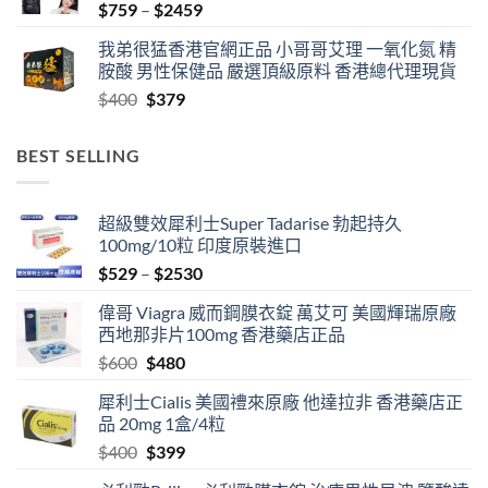
Price
$
759
–
$
2459
range:
我弟很猛香港官網正品 小哥哥艾理 一氧化氮 精
$759
胺酸 男性保健品 嚴選頂級原料 香港總代理現貨
through
Original
Current
$
400
$
379
$2459
price
price
was:
is:
BEST SELLING
$400.
$379.
超級雙效犀利士Super Tadarise 勃起持久
100mg/10粒 印度原裝進口
Price
$
529
–
$
2530
range:
偉哥 Viagra 威而鋼膜衣錠 萬艾可 美國輝瑞原廠
$529
西地那非片100mg 香港藥店正品
through
Original
Current
$
600
$
480
$2530
price
price
犀利士Cialis 美國禮來原廠 他達拉非 香港藥店正
was:
is:
品 20mg 1盒/4粒
$600.
$480.
Original
Current
$
400
$
399
price
price