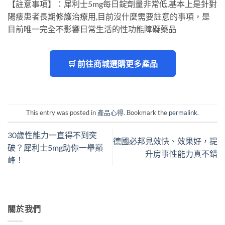
【註意事項】：犀利士5mg每日錠劑量非常低,基本上是針對
陽痿患者長期修護治療用,目前沒什麼需要註意的事項，是
目前唯一完全不影響日常生活的性功能障礙藥品
🛒 前往商城選購更多產品
This entry was posted in
產品心得
. Bookmark the
permalink
.
30歲性能力一直得不到突
德國必邦見效快、效果好，提
破？犀利士5mg助你一舉巔
升房事性能力真不錯
峰！
關於我們