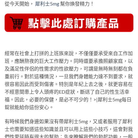
從今天開始，
犀利士5mg
幫你煥發精力！
經常在社會上打拼的上班族來說，不僅僅要承受來自工作加
班，應酬熬夜的巨大工作壓力。同時還要承擔照顧家庭，以
及滿足性伴侶的性需求的性欲壓力，可謂是無時無刻都在負
重前行。對於這種情況，一旦我們身體能力達不到要求，就
很容易因此而受到傷害。特別是年紀上去之後，就更容易在
不經意間患上令人頭疼的ED症狀，斷送了自己的性生活幸
福。因此，必要的保健，是必不可少的！>|犀利士5mg每日
錠就能給你這份安心。
有時候我們身邊如果沒有帶犀利士5mg，又或者服用了犀利
士也需要知道這些知識並且可以用上這些小技巧，這會對我
們性愛延時有很大的幫助：先來瞭解我們的勃起功能，一般