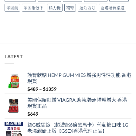
購
南〉
睪固酮
睪固酮低下
精力糖
補腎
達泊西汀
香港購買渠道
買
中
指
南〉
中
LATEST
護腎軟糖 HEMP GUMMIES 增強男性性功能 香港
現貨
Price
$
489
–
$
1359
range:
美國保羅紅鑽 VIAGRA 助勃增硬 增粗增大 香港
$489
現貨正品
through
$
649
$1359
益G威猛錠（超濃縮6倍黑馬卡）葡萄糖口味 1G
老濕親研正版【GSEX香港代理正品】