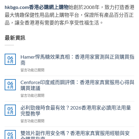
hkbgo.com香港必購網上購物
始創於2008年，致力打造香港
最大情趣保健性用品網上購物平台，保證所有產品百分百正
品，讓全香港港有需要的客戶享受性福生活。
最新資訊
Hamer悍馬糖效果真相：香港用家實測與正貨購買指
06
8 月
南
在
留言功能已關閉
〈Hamer
悍
Cenforce印度威而鋼評價：香港用家真實服用心得與
06
馬
8 月
購買建議
糖
在
留言功能已關閉
效
〈Cenforce
果
印
真
必利勁幾時食最有效？2026香港用家必讀用法用量
05
度
相：
8 月
完整教學
威
香
在
留言功能已關閉
而
港
〈必
鋼
用
利
評
雙效片副作用安全嗎？香港用家真實服用經驗與安
05
家
勁
價：
8 月
全購買指南
實