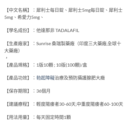
【中文名稱】：犀利士每日錠、犀利士5mg每日錠、犀利士
5mg、希愛力5mg、
【學名成份】：他達那非 TADALAFIL
【生產廠家】：Sunrise 桑瑞製藥廠（印度三大藥廠,全球十
大藥廠）
，
【產品規格】：1版10顆 ; 10版(100顆)/盒
【產品功效】：
勃起障礙
治療及預防攝護腺肥大癥
【保存期限】：36個月
【建議療程】：輕度陽痿者30-60天,中重度陽痿者60-100天
【用法用量】：每天固定時間1顆