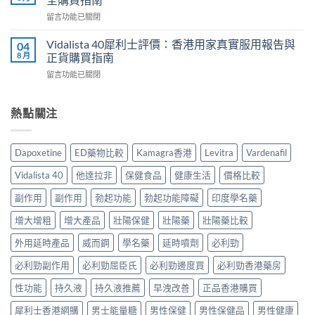
幾
香
測
在
留言功能已關閉
時
港
與
〈雙
食
用
正
效
最
Vidalista 40犀利士評價：香港用家真實服用報告與
04
家
貨
片
有
8 月
正貨購買指南
真
購
副
效？
實
買
在
留言功能已關閉
作
2026
服
指
〈Vidalista
用
香
用
南〉
40
安
港
心
中
犀
熱點關注
全
用
得
利
嗎？
家
與
士
香
必
購
評
港
讀
Dapoxetine
ED藥物比較
Kamagra香港
Levitra
Vardenafil
買
價：
用
用
建
香
家
法
Vidalista 40
他達拉非
保健食品
健康生活
價格比較
議〉
港
真
用
中
用
實
副作用
副作用
勃起功能
勃起功能障礙
印度學名藥
量
家
服
完
真
增大增粗
增大產品
壯陽保健
壯陽藥
壯陽藥比較
用
整
實
經
教
服
外用延時產品
威而鋼
學名藥
延時噴劑
必利勁
驗
學〉
用
與
中
必利勁副作用
必利勁屈臣氏
必利勁邊度買
必利勁香港藥房
報
安
告
全
性功能
持久液
持久液推薦
早洩改善
正品香港購買
與
購
正
買
犀利士香港網購
男士能量糖
男性保健
男性保健品
男性健康
貨
指