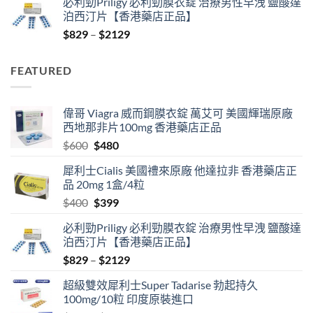
必利勁Priligy 必利勁膜衣錠 治療男性早洩 鹽酸達
was:
is:
泊西汀片【香港藥店正品】
$400.
$399.
Price
$
829
–
$
2129
range:
$829
FEATURED
through
$2129
偉哥 Viagra 威而鋼膜衣錠 萬艾可 美國輝瑞原廠
西地那非片100mg 香港藥店正品
Original
Current
$
600
$
480
price
price
犀利士Cialis 美國禮來原廠 他達拉非 香港藥店正
was:
is:
品 20mg 1盒/4粒
$600.
$480.
Original
Current
$
400
$
399
price
price
必利勁Priligy 必利勁膜衣錠 治療男性早洩 鹽酸達
was:
is:
泊西汀片【香港藥店正品】
$400.
$399.
Price
$
829
–
$
2129
range:
超級雙效犀利士Super Tadarise 勃起持久
$829
100mg/10粒 印度原裝進口
through