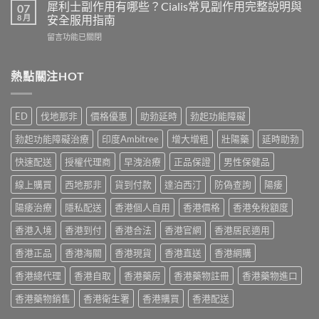
士
度
犀利士副作用有哪些？Cialis常見副作用完整說明與
07
家
保
買？
8 月
安全服用指南
真
健
2026
實
在
留言功能已關閉
品
年
服
〈犀
推
外
用
利
介
用
心
士
熱點關注HOT
2026
延
得
副
｜
時
與
作
香
噴
2026
用
港
霧
ED
伐地那非
價格優惠
助勃延時
勃起功能障礙
購
有
5
選
買
哪
款
購
勃起功能障礙治療
印度Ambitree
增大增粗
壯陽藥
延時助勃
建
些？
熱
指
議〉
Cialis
門
快速配送
授權代理商
早洩治療
正品保證
男性保健品
南
中
常
男
與
見
線上購買
西地那非
貨到付款
達泊西汀
防偽查詢
陽痿
士
正
副
保
貨
作
陽痿治療
隱私配送
香港個人自用
香港價格
香港免稅額度
健
渠
用
品
道〉
香港入境
香港到付
香港合法
香港官網
香港居民適用
完
真
中
整
實
香港正品
香港海關
香港現貨
香港直送
香港網購
說
比
明
較
香港總代理
香港自取
香港藥房
香港藥物註冊
香港藥物進口
與
與
安
選
香港藥物銷售
香港衛生署
香港購買
香港配送
全
購
服
指