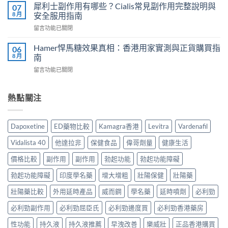
士
度
犀利士副作用有哪些？Cialis常見副作用完整說明與
07
家
保
買？
8 月
安全服用指南
真
健
2026
實
在
留言功能已關閉
品
年
服
〈犀
推
外
用
利
介
Hamer悍馬糖效果真相：香港用家實測與正貨購買指
06
用
心
士
2026
8 月
南
延
得
副
｜
時
與
在
留言功能已關閉
作
香
噴
2026
〈Hamer
用
港
霧
購
悍
有
5
選
買
馬
熱點關注
哪
款
購
建
糖
些？
熱
指
議〉
效
Cialis
門
南
中
果
常
男
Dapoxetine
ED藥物比較
Kamagra香港
Levitra
Vardenafil
與
真
見
士
正
相：
副
保
Vidalista 40
他達拉非
保健食品
偉哥劑量
健康生活
貨
香
作
健
渠
港
用
價格比較
副作用
副作用
勃起功能
勃起功能障礙
品
道〉
用
完
真
中
家
勃起功能障礙
印度學名藥
增大增粗
壯陽保健
壯陽藥
整
實
實
說
比
測
壯陽藥比較
外用延時產品
威而鋼
學名藥
延時噴劑
必利勁
明
較
與
與
與
必利勁副作用
必利勁屈臣氏
必利勁邊度買
必利勁香港藥房
正
安
選
貨
全
購
性功能
持久液
持久液推薦
早洩改善
樂威壯
正品香港購買
購
服
指