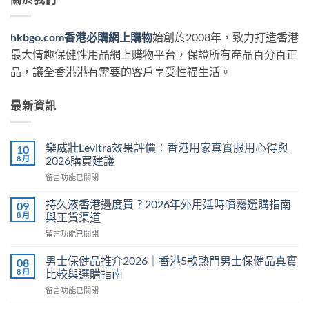
hkbgo.com香港必購網上購物
始創於2008年，致力打造香港
最大情趣保健性用品網上購物平台，保證所有產品百分百正
品，讓全香港港有需要的客戶享受性福生活。
最新資訊
樂威壯Levitra效果評價：香港用家真實服用心得與
10
8 月
2026購買建議
在
留言功能已關閉
〈樂
威
持久液香港邊度買？2026年外用延時噴霧選購指南
09
壯
8 月
與正貨渠道
Levitra
在
留言功能已關閉
效
〈持
果
久
評
男士保健品推介2026｜香港5款熱門男士保健品真實
08
液
價：
8 月
比較與選購指南
香
香
在
留言功能已關閉
港
港
〈男
邊
用