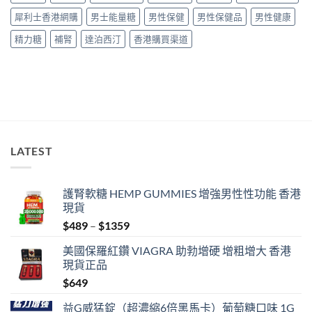
買
用
南〉
犀利士香港網購
男士能量糖
男性保健
男性保健品
男性健康
指
指
中
南〉
南〉
精力糖
補腎
達泊西汀
香港購買渠道
中
中
LATEST
護腎軟糖 HEMP GUMMIES 增強男性性功能 香港
現貨
Price
$
489
–
$
1359
range:
美國保羅紅鑽 VIAGRA 助勃增硬 增粗增大 香港
$489
現貨正品
through
$
649
$1359
益G威猛錠（超濃縮6倍黑馬卡）葡萄糖口味 1G