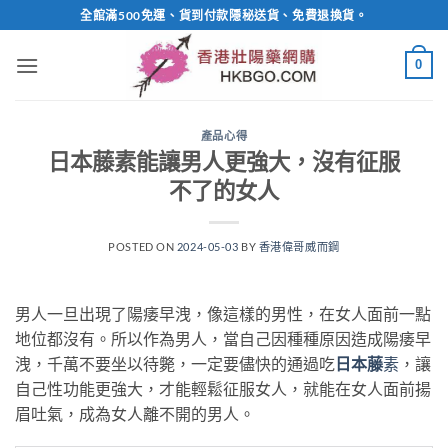
Skip
全館滿500免運、貨到付款隱秘送貨、免費退換貨。
to
content
0
產品心得
日本藤素能讓男人更強大，沒有征服
不了的女人
POSTED ON
2024-05-03
BY
香港偉哥威而鋼
男人一旦出現了陽痿早洩，像這樣的男性，在女人面前一點
地位都沒有。所以作為男人，當自己因種種原因造成陽痿早
洩，千萬不要坐以待斃，一定要儘快的通過吃
日本藤
素
，讓
自己性功能更強大，才能輕鬆征服女人，就能在女人面前揚
眉吐氣，成為女人離不開的男人。