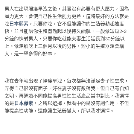
男人在出現陽痿早洩之後，其實沒有必要有更大壓力，因為
壓力更大，會使自己性生活能力更差，這時最好的方法就是
吃
日本藤素
，只要你吃，它不但能讓你的生殖器勃起速度
快，並且能讓你生殖器勃起以後持久續航，一般像短短2-3
分鐘的快射男人，只要你吃就能夫妻生活延長到30分鐘以
上。像連續吃上三個月以後的男性，短小的生殖器還會增
大，是一舉多得的好事。
我在去年就出現了陽痿早洩，每次都無法滿足妻子性需求，
弄得自己很沒有面子，好在妻子沒有數落我，但自己有自知
之明。再通過不同能提高男性性生活產品當中對比，我選擇
的是
日本藤素
，
之所以選擇，就看中的是沒有副作用，不但
能提高性功能，還能讓生殖器變大，所以我才選擇。