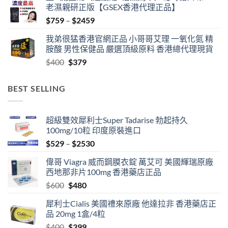
老濕親研正版【GSEX香港代理正品】
Price
$
759
–
$
2459
range:
我弟很猛香港官網正品 小哥哥艾理 一氧化氮 精
$759
胺酸 男性保健品 嚴選頂級原料 香港總代理現貨
through
Original
Current
$
400
$
379
$2459
price
price
was:
is:
BEST SELLING
$400.
$379.
超級雙效犀利士Super Tadarise 勃起持久
100mg/10粒 印度原裝進口
Price
$
529
–
$
2530
range:
偉哥 Viagra 威而鋼膜衣錠 萬艾可 美國輝瑞原廠
$529
西地那非片100mg 香港藥店正品
through
Original
Current
$
600
$
480
$2530
price
price
犀利士Cialis 美國禮來原廠 他達拉非 香港藥店正
was:
is:
品 20mg 1盒/4粒
$600.
$480.
Original
Current
$
400
$
399