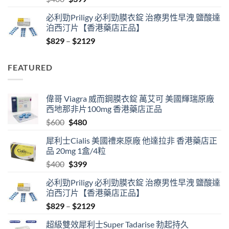
price
price
必利勁Priligy 必利勁膜衣錠 治療男性早洩 鹽酸達
was:
is:
泊西汀片【香港藥店正品】
$400.
$399.
Price
$
829
–
$
2129
range:
$829
FEATURED
through
$2129
偉哥 Viagra 威而鋼膜衣錠 萬艾可 美國輝瑞原廠
西地那非片100mg 香港藥店正品
Original
Current
$
600
$
480
price
price
犀利士Cialis 美國禮來原廠 他達拉非 香港藥店正
was:
is:
品 20mg 1盒/4粒
$600.
$480.
Original
Current
$
400
$
399
price
price
必利勁Priligy 必利勁膜衣錠 治療男性早洩 鹽酸達
was:
is:
泊西汀片【香港藥店正品】
$400.
$399.
Price
$
829
–
$
2129
range:
超級雙效犀利士Super Tadarise 勃起持久
$829