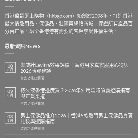
香港偉哥網上購物（hkbgo.com）始創於2008年，打造香港
最大情趣用品、保健品、壯陽藥網絡商城，保證所有產品百
分百正品，讓全香港港有需要的客戶享受性福生活。
最新資訊NEWS
樂威壯Levitra效果評價：香港用家真實服用心得與
10
8 月
2026購買建議
在
留言功能已關閉
〈樂
威
持久液香港邊度買？2026年外用延時噴霧選購指南
09
壯
8 月
與正貨渠道
Levitra
在
留言功能已關閉
效
〈持
果
久
評
男士保健品推介2026｜香港5款熱門男士保健品真實
08
液
價：
8 月
比較與選購指南
香
香
在
留言功能已關閉
港
港
〈男
邊
用