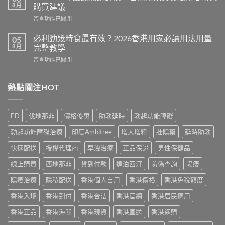
馬
哪
8 月
購買建議
糖
些？
在
留言功能已關閉
效
Cialis
〈Cenforce
果
常
印
真
必利勁幾時食最有效？2026香港用家必讀用法用量
05
見
度
相：
8 月
完整教學
副
威
香
作
在
留言功能已關閉
而
港
用
〈必
鋼
用
完
利
評
家
整
勁
熱點關注HOT
價：
實
說
幾
香
測
明
時
港
與
與
食
用
正
ED
伐地那非
價格優惠
助勃延時
勃起功能障礙
安
最
家
貨
全
有
真
購
勃起功能障礙治療
印度Ambitree
增大增粗
壯陽藥
延時助勃
服
效？
實
買
用
2026
服
快速配送
授權代理商
早洩治療
正品保證
男性保健品
指
指
香
用
南〉
南〉
港
線上購買
西地那非
貨到付款
達泊西汀
防偽查詢
陽痿
心
中
中
用
得
家
陽痿治療
隱私配送
香港個人自用
香港價格
香港免稅額度
與
必
購
香港入境
香港到付
香港合法
香港官網
香港居民適用
讀
買
用
建
香港正品
香港海關
香港現貨
香港直送
香港網購
法
議〉
用
中