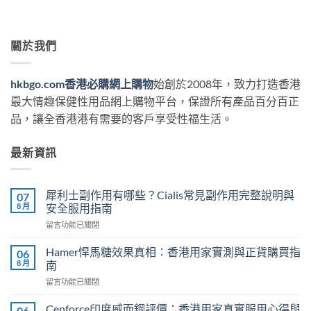
關於我們
hkbgo.com香港必購網上購物
始創於2008年，致力打造香港
最大情趣保健性用品網上購物平台，保證所有產品百分百正
品，讓全香港港有需要的客戶享受性福生活。
最新資訊
犀利士副作用有哪些？Cialis常見副作用完整說明與
07
8 月
安全服用指南
在
留言功能已關閉
〈犀
利
Hamer悍馬糖效果真相：香港用家實測與正貨購買指
06
士
8 月
南
副
在
留言功能已關閉
作
〈Hamer
用
悍
有
Cenforce印度威而鋼評價：香港用家真實服用心得與
06