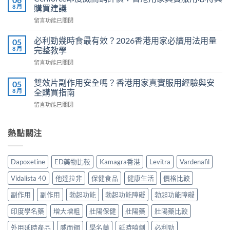
馬
哪
8 月
購買建議
糖
些？
在
留言功能已關閉
效
Cialis
〈Cenforce
果
常
印
真
必利勁幾時食最有效？2026香港用家必讀用法用量
05
見
度
相：
8 月
完整教學
副
威
香
作
在
留言功能已關閉
而
港
用
〈必
鋼
用
完
利
評
雙效片副作用安全嗎？香港用家真實服用經驗與安
05
家
整
勁
價：
8 月
全購買指南
實
說
幾
香
測
明
在
留言功能已關閉
時
港
與
與
〈雙
食
用
正
安
效
最
家
貨
全
片
熱點關注
有
真
購
服
副
效？
實
買
用
作
2026
服
指
指
用
香
用
Dapoxetine
ED藥物比較
Kamagra香港
Levitra
Vardenafil
南〉
南〉
安
港
心
中
中
全
用
得
Vidalista 40
他達拉非
保健食品
健康生活
價格比較
嗎？
家
與
香
必
副作用
副作用
勃起功能
勃起功能障礙
勃起功能障礙
購
港
讀
買
用
印度學名藥
增大增粗
壯陽保健
壯陽藥
壯陽藥比較
用
建
家
法
議〉
真
外用延時產品
威而鋼
學名藥
延時噴劑
必利勁
用
中