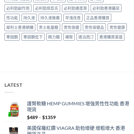
實
量
必利勁副作用
必利勁屈臣氏
必利勁邊度買
必利勁香港藥房
服
完
用
整
性功能
持久液
持久液推薦
早洩改善
正品香港購買
經
教
驗
學〉
犀利士香港網購
男士能量糖
男性保健
男性保健品
男性健康
與
中
安
睪固酮
睪固酮低下
精力糖
補腎
達泊西汀
香港購買渠道
全
購
買
指
南〉
中
LATEST
護腎軟糖 HEMP GUMMIES 增強男性性功能 香港
現貨
Price
$
489
–
$
1359
range:
美國保羅紅鑽 VIAGRA 助勃增硬 增粗增大 香港
$489
現貨正品