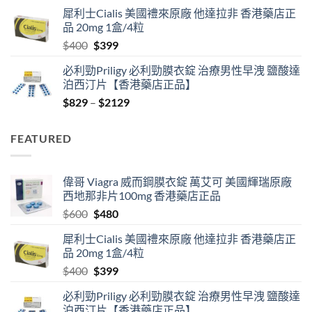
price
price
犀利士Cialis 美國禮來原廠 他達拉非 香港藥店正
was:
is:
品 20mg 1盒/4粒
$600.
$480.
Original
Current
$
400
$
399
price
price
必利勁Priligy 必利勁膜衣錠 治療男性早洩 鹽酸達
was:
is:
泊西汀片【香港藥店正品】
$400.
$399.
Price
$
829
–
$
2129
range:
$829
FEATURED
through
$2129
偉哥 Viagra 威而鋼膜衣錠 萬艾可 美國輝瑞原廠
西地那非片100mg 香港藥店正品
Original
Current
$
600
$
480
price
price
犀利士Cialis 美國禮來原廠 他達拉非 香港藥店正
was:
is:
品 20mg 1盒/4粒
$600.
$480.
Original
Current
$
400
$
399
price
price
必利勁Priligy 必利勁膜衣錠 治療男性早洩 鹽酸達
was:
is:
泊西汀片【香港藥店正品】