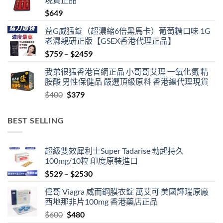
through
$
649
$1359
益G威猛錠（超濃縮6倍黑馬卡）葡萄糖口味 1G
老濕親研正版【GSEX香港代理正品】
Price
$
759
–
$
2459
range:
我弟很猛香港官網正品 小哥哥艾理 一氧化氮 精
$759
胺酸 男性保健品 嚴選頂級原料 香港總代理現貨
through
Original
Current
$
400
$
379
$2459
price
price
was:
is:
BEST SELLING
$400.
$379.
超級雙效犀利士Super Tadarise 勃起持久
100mg/10粒 印度原裝進口
Price
$
529
–
$
2530
range:
偉哥 Viagra 威而鋼膜衣錠 萬艾可 美國輝瑞原廠
$529
西地那非片100mg 香港藥店正品
through
Original
Current
$
600
$
480
$2530