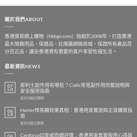
$529
through
關於我們ABOUT
$2530
香港偉哥網上購物（hkbgo.com）始創於2008年，打造香港
最大情趣用品、保健品、壯陽藥網絡商城，保證所有產品百
分百正品，讓全香港港有需要的客戶享受性福生活。
最新資訊NEWS
犀利士副作用有哪些？Cialis常見副作用完整說明與
07
8 月
安全服用指南
在
留言功能已關閉
〈犀
利
Hamer悍馬糖效果真相：香港用家實測與正貨購買指
06
士
8 月
南
副
在
留言功能已關閉
作
〈Hamer
用
悍
有
Cenforce印度威而鋼評價：香港用家真實服用心得與
06