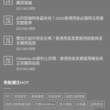
8 月
購買建議
在
留言功能已關閉
〈Cenforce
印
必利勁幾時食最有效？2026香港用家必讀用法用量
05
度
8 月
完整教學
威
在
留言功能已關閉
而
〈必
鋼
利
評
雙效片副作用安全嗎？香港用家真實服用經驗與安
05
勁
價：
8 月
全購買指南
幾
香
在
留言功能已關閉
時
港
〈雙
食
用
效
最
Vidalista 40犀利士評價：香港用家真實服用報告與
04
家
片
有
8 月
正貨購買指南
真
副
效？
實
在
留言功能已關閉
作
2026
服
〈Vidalista
用
香
用
40
安
港
心
犀
熱點關注HOT
全
用
得
利
嗎？
家
與
士
香
必
購
評
港
讀
ED
伐地那非
價格優惠
助勃延時
勃起功能障礙
買
價：
用
用
建
香
家
法
勃起功能障礙治療
印度Ambitree
增大增粗
壯陽藥
延時助勃
議〉
港
真
用
中