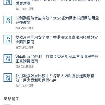
8 月
購買建議
在
留言功能已關閉
〈Cenforce
印
必利勁幾時食最有效？2026香港用家必讀用法用量
05
度
8 月
完整教學
威
在
留言功能已關閉
而
〈必
鋼
利
評
雙效片副作用安全嗎？香港用家真實服用經驗與安
05
勁
價：
8 月
全購買指南
幾
香
在
留言功能已關閉
時
港
〈雙
食
用
效
最
Vidalista 40犀利士評價：香港用家真實服用報告與
04
家
片
有
8 月
正貨購買指南
真
副
效？
實
在
留言功能已關閉
作
2026
服
〈Vidalista
用
香
用
40
安
外用凝膠效果比較｜香港增大增粗凝膠邊款最有
04
港
心
犀
全
8 月
效？用家實測與選購指南
用
得
利
嗎？
家
與
在
留言功能已關閉
士
香
必
購
〈外
評
港
讀
買
用
價：
用
用
建
凝
熱點關注
香
家
法
議〉
膠
港
真
用
中