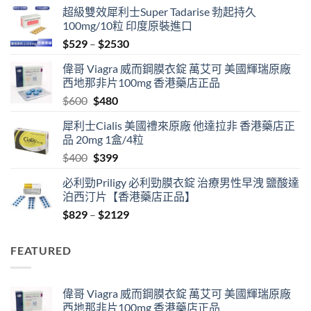
超級雙效犀利士Super Tadarise 勃起持久
100mg/10粒 印度原裝進口
Price
$
529
–
$
2530
range:
偉哥 Viagra 威而鋼膜衣錠 萬艾可 美國輝瑞原廠
$529
西地那非片100mg 香港藥店正品
through
Original
Current
$
600
$
480
$2530
price
price
犀利士Cialis 美國禮來原廠 他達拉非 香港藥店正
was:
is:
品 20mg 1盒/4粒
$600.
$480.
Original
Current
$
400
$
399
price
price
必利勁Priligy 必利勁膜衣錠 治療男性早洩 鹽酸達
was:
is:
泊西汀片【香港藥店正品】
$400.
$399.
Price
$
829
–
$
2129
range:
$829
FEATURED
through
$2129
偉哥 Viagra 威而鋼膜衣錠 萬艾可 美國輝瑞原廠
西地那非片100mg 香港藥店正品