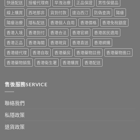
用
實
快速配送
授權代理商
早洩治療
正品保證
男性保健品
量
家
服
完
真
線上購買
西地那非
貨到付款
達泊西汀
防偽查詢
陽痿
用
整
實
經
教
服
陽痿治療
隱私配送
香港個人自用
香港價格
香港免稅額度
驗
學〉
用
與
中
香港入境
香港到付
香港合法
香港官網
香港居民適用
報
安
告
全
香港正品
香港海關
香港現貨
香港直送
香港網購
與
購
正
買
香港總代理
香港自取
香港藥房
香港藥物註冊
香港藥物進口
貨
指
購
南〉
香港藥物銷售
香港衛生署
香港購買
香港配送
買
中
指
南〉
中
售後服務SERVICE
聯絡我們
私隱政策
退貨政策