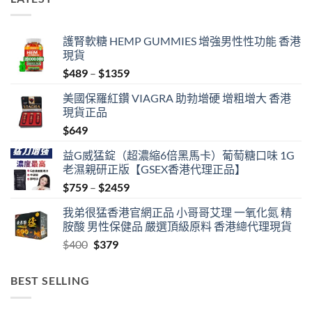
中
護腎軟糖 HEMP GUMMIES 增強男性性功能 香港
現貨
Price
$
489
–
$
1359
range:
美國保羅紅鑽 VIAGRA 助勃增硬 增粗增大 香港
$489
現貨正品
through
$
649
$1359
益G威猛錠（超濃縮6倍黑馬卡）葡萄糖口味 1G
老濕親研正版【GSEX香港代理正品】
Price
$
759
–
$
2459
range:
我弟很猛香港官網正品 小哥哥艾理 一氧化氮 精
$759
胺酸 男性保健品 嚴選頂級原料 香港總代理現貨
through
Original
Current
$
400
$
379
$2459
price
price
was:
is:
BEST SELLING
$400.
$379.