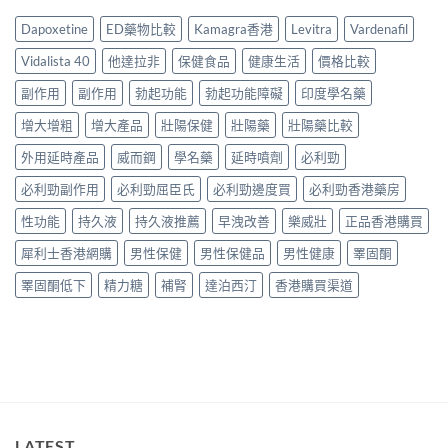
效
用
實
量
果
家
服
Dapoxetine
ED藥物比較
Kamagra香港
Levitra
Vardenafil
完
比
真
用
整
較
實
經
Vidalista 40
他達拉非
保健食品
健康生活
價格比較
教
｜
服
驗
學〉
香
用
副作用
副作用
勃起功能
勃起功能障礙
印度學名藥
與
中
港
報
安
增
增大增粗
增大產品
壯陽保健
壯陽藥
壯陽藥比較
告
全
大
與
購
增
外用延時產品
威而鋼
學名藥
延時噴劑
必利勁
正
買
粗
貨
指
必利勁副作用
必利勁屈臣氏
必利勁邊度買
必利勁香港藥房
凝
購
南〉
膠
買
中
性功能
持久液
持久液推薦
早洩改善
樂威壯
正品香港購買
邊
指
款
南〉
犀利士香港網購
男性保健
男性保健品
男性健康
睪固酮
最
中
有
睪固酮低下
精力糖
補腎
達泊西汀
香港購買渠道
效？
用
家
實
測
與
選
購
指
LATEST
南〉