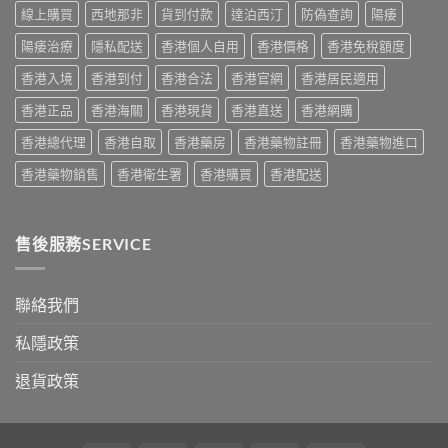
用
線上購買
西地那非
貨到付款
達泊西汀
防偽查詢
陽痿
用
建
家
法
議〉
真
陽痿治療
隱私配送
香港個人自用
香港價格
香港免稅額度
用
中
實
量
香港入境
香港到付
香港合法
香港官網
香港居民適用
服
完
用
整
香港正品
香港海關
香港現貨
香港直送
香港網購
經
教
驗
學〉
香港總代理
香港自取
香港藥房
香港藥物註冊
香港藥物進口
與
中
安
香港藥物銷售
香港衛生署
香港購買
香港配送
全
購
買
指
售後服務SERVICE
南〉
中
聯絡我們
私隱政策
退貨政策