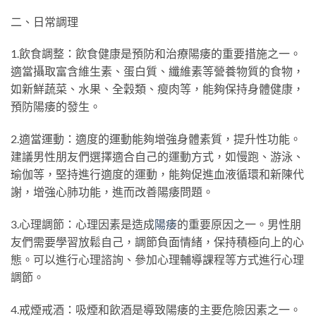
二、日常調理
1.飲食調整：飲食健康是預防和治療陽痿的重要措施之一。
適當攝取富含維生素、蛋白質、纖維素等營養物質的食物，
如新鮮蔬菜、水果、全穀類、瘦肉等，能夠保持身體健康，
預防陽痿的發生。
2.適當運動：適度的運動能夠增強身體素質，提升性功能。
建議男性朋友們選擇適合自己的運動方式，如慢跑、游泳、
瑜伽等，堅持進行適度的運動，能夠促進血液循環和新陳代
謝，增強心肺功能，進而改善陽痿問題。
3.心理調節：心理因素是造成
陽痿
的重要原因之一。男性朋
友們需要學習放鬆自己，調節負面情緒，保持積極向上的心
態。可以進行心理諮詢、參加心理輔導課程等方式進行心理
調節。
4.戒煙戒酒：吸煙和飲酒是導致陽痿的主要危險因素之一。