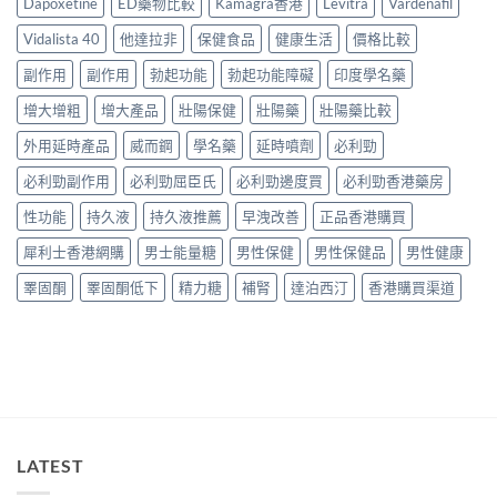
Dapoxetine
ED藥物比較
Kamagra香港
Levitra
Vardenafil
買
價：
用
用
建
香
家
法
Vidalista 40
他達拉非
保健食品
健康生活
價格比較
議〉
港
真
用
中
用
實
副作用
副作用
勃起功能
勃起功能障礙
印度學名藥
量
家
服
完
真
增大增粗
增大產品
壯陽保健
壯陽藥
壯陽藥比較
用
整
實
經
教
服
外用延時產品
威而鋼
學名藥
延時噴劑
必利勁
驗
學〉
用
與
中
必利勁副作用
必利勁屈臣氏
必利勁邊度買
必利勁香港藥房
報
安
告
全
性功能
持久液
持久液推薦
早洩改善
正品香港購買
與
購
正
買
犀利士香港網購
男士能量糖
男性保健
男性保健品
男性健康
貨
指
購
南〉
睪固酮
睪固酮低下
精力糖
補腎
達泊西汀
香港購買渠道
買
中
指
南〉
中
LATEST