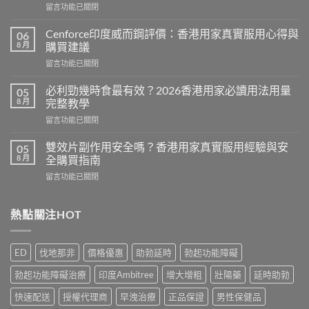
在
留言功能已關閉
〈Hamer
悍
Cenforce印度威而鋼評價：香港用家真實服用心得與
06
馬
8 月
購買建議
糖
在
留言功能已關閉
效
〈Cenforce
果
印
真
必利勁幾時食最有效？2026香港用家必讀用法用量
05
度
相：
8 月
完整教學
威
香
在
留言功能已關閉
而
港
〈必
鋼
用
利
評
雙效片副作用安全嗎？香港用家真實服用經驗與安
05
家
勁
價：
8 月
全購買指南
實
幾
香
測
在
留言功能已關閉
時
港
與
〈雙
食
用
正
效
最
家
貨
片
熱點關注HOT
有
真
購
副
效？
實
買
作
2026
服
指
用
香
用
ED
伐地那非
價格優惠
助勃延時
勃起功能障礙
南〉
安
港
心
中
全
用
得
勃起功能障礙治療
印度Ambitree
增大增粗
壯陽藥
延時助勃
嗎？
家
與
香
必
快速配送
授權代理商
早洩治療
正品保證
男性保健品
購
港
讀
買