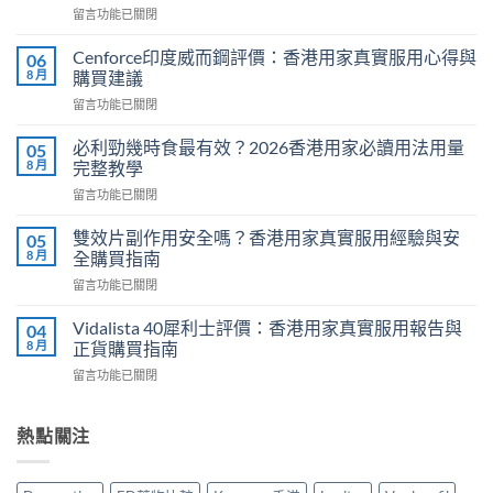
在
留言功能已關閉
〈Hamer
悍
Cenforce印度威而鋼評價：香港用家真實服用心得與
06
馬
8 月
購買建議
糖
在
留言功能已關閉
效
〈Cenforce
果
印
真
必利勁幾時食最有效？2026香港用家必讀用法用量
05
度
相：
8 月
完整教學
威
香
在
留言功能已關閉
而
港
〈必
鋼
用
利
評
雙效片副作用安全嗎？香港用家真實服用經驗與安
05
家
勁
價：
8 月
全購買指南
實
幾
香
測
在
留言功能已關閉
時
港
與
〈雙
食
用
正
效
最
Vidalista 40犀利士評價：香港用家真實服用報告與
04
家
貨
片
有
8 月
正貨購買指南
真
購
副
效？
實
買
在
留言功能已關閉
作
2026
服
指
〈Vidalista
用
香
用
南〉
40
安
港
心
中
犀
熱點關注
全
用
得
利
嗎？
家
與
士
香
必
購
評
港
讀