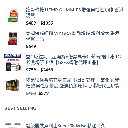
護腎軟糖 HEMP GUMMIES 增強男性性功能 香港
現貨
Price
$
489
–
$
1359
range:
美國保羅紅鑽 VIAGRA 助勃增硬 增粗增大 香港
$489
現貨正品
through
$
649
$1359
益G威猛錠（超濃縮6倍黑馬卡）葡萄糖口味 1G
老濕親研正版【GSEX香港代理正品】
Price
$
759
–
$
2459
range:
我弟很猛香港官網正品 小哥哥艾理 一氧化氮 精
$759
胺酸 男性保健品 嚴選頂級原料 香港總代理現貨
through
Original
Current
$
400
$
379
$2459
price
price
was:
is:
BEST SELLING
$400.
$379.
超級雙效犀利士Super Tadarise 勃起持久