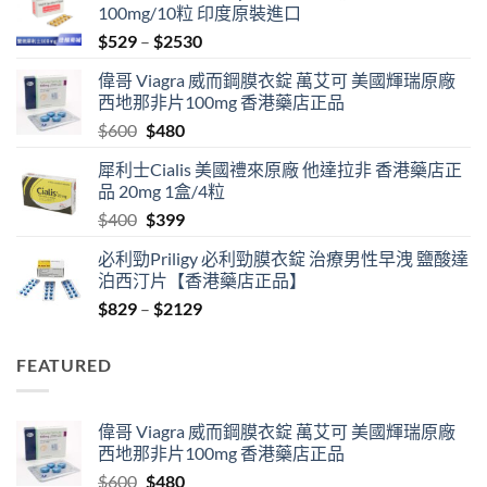
100mg/10粒 印度原裝進口
Price
$
529
–
$
2530
range:
偉哥 Viagra 威而鋼膜衣錠 萬艾可 美國輝瑞原廠
$529
西地那非片100mg 香港藥店正品
through
Original
Current
$
600
$
480
$2530
price
price
犀利士Cialis 美國禮來原廠 他達拉非 香港藥店正
was:
is:
品 20mg 1盒/4粒
$600.
$480.
Original
Current
$
400
$
399
price
price
必利勁Priligy 必利勁膜衣錠 治療男性早洩 鹽酸達
was:
is:
泊西汀片【香港藥店正品】
$400.
$399.
Price
$
829
–
$
2129
range:
$829
FEATURED
through
$2129
偉哥 Viagra 威而鋼膜衣錠 萬艾可 美國輝瑞原廠
西地那非片100mg 香港藥店正品
Original
Current
$
600
$
480