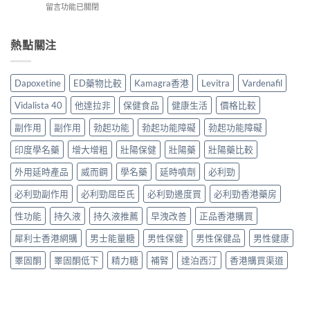
熱
指
在
留言功能已關閉
效
Cialis
門
南
〈Cenforce
果
常
男
與
印
真
見
士
正
度
熱點關注
相：
副
保
貨
威
香
作
健
渠
而
港
用
品
道〉
鋼
用
完
Dapoxetine
ED藥物比較
Kamagra香港
Levitra
Vardenafil
真
中
評
家
整
實
價：
實
說
Vidalista 40
他達拉非
保健食品
健康生活
價格比較
比
香
測
明
較
港
與
副作用
副作用
勃起功能
勃起功能障礙
勃起功能障礙
與
與
用
正
安
選
家
印度學名藥
增大增粗
壯陽保健
壯陽藥
壯陽藥比較
貨
全
購
真
購
服
指
實
外用延時產品
威而鋼
學名藥
延時噴劑
必利勁
買
用
南〉
服
指
指
中
必利勁副作用
必利勁屈臣氏
必利勁邊度買
必利勁香港藥房
用
南〉
南〉
心
中
中
性功能
持久液
持久液推薦
早洩改善
正品香港購買
得
與
犀利士香港網購
男士能量糖
男性保健
男性保健品
男性健康
購
買
睪固酮
睪固酮低下
精力糖
補腎
達泊西汀
香港購買渠道
建
議〉
中