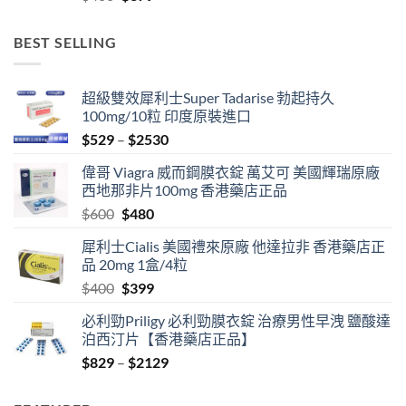
price
price
was:
is:
BEST SELLING
$400.
$379.
超級雙效犀利士Super Tadarise 勃起持久
100mg/10粒 印度原裝進口
Price
$
529
–
$
2530
range:
偉哥 Viagra 威而鋼膜衣錠 萬艾可 美國輝瑞原廠
$529
西地那非片100mg 香港藥店正品
through
Original
Current
$
600
$
480
$2530
price
price
犀利士Cialis 美國禮來原廠 他達拉非 香港藥店正
was:
is:
品 20mg 1盒/4粒
$600.
$480.
Original
Current
$
400
$
399
price
price
必利勁Priligy 必利勁膜衣錠 治療男性早洩 鹽酸達
was:
is:
泊西汀片【香港藥店正品】
$400.
$399.
Price
$
829
–
$
2129
range:
$829