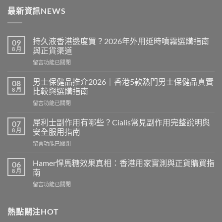
最新資訊NEWS
持久液香港邊度買？2026年外用延時噴霧選購指南
09
8 月
與正貨渠道
在
留言功能已關閉
〈持
久
男士保健品推介2026｜香港5款熱門男士保健品真實
08
液
8 月
比較與選購指南
香
在
留言功能已關閉
港
〈男
邊
士
度
犀利士副作用有哪些？Cialis常見副作用完整說明與
07
保
買？
8 月
安全服用指南
健
2026
在
留言功能已關閉
品
年
〈犀
推
外
利
介
Hamer悍馬糖效果真相：香港用家實測與正貨購買指
06
用
士
2026
8 月
南
延
副
｜
時
在
留言功能已關閉
作
香
噴
〈Hamer
用
港
霧
悍
有
5
選
馬
熱點關注HOT
哪
款
購
糖
些？
熱
指