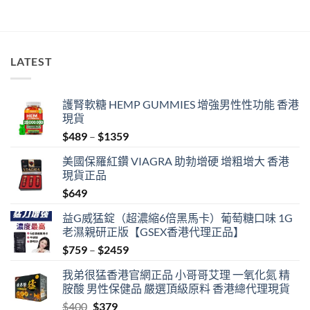
LATEST
護腎軟糖 HEMP GUMMIES 增強男性性功能 香港
現貨
Price
$
489
–
$
1359
range:
美國保羅紅鑽 VIAGRA 助勃增硬 增粗增大 香港
$489
現貨正品
through
$
649
$1359
益G威猛錠（超濃縮6倍黑馬卡）葡萄糖口味 1G
老濕親研正版【GSEX香港代理正品】
Price
$
759
–
$
2459
range:
我弟很猛香港官網正品 小哥哥艾理 一氧化氮 精
$759
胺酸 男性保健品 嚴選頂級原料 香港總代理現貨
through
Original
Current
$
400
$
379
$2459