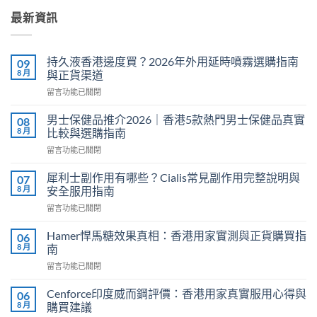
最新資訊
持久液香港邊度買？2026年外用延時噴霧選購指南
09
8 月
與正貨渠道
在
留言功能已關閉
〈持
久
男士保健品推介2026｜香港5款熱門男士保健品真實
08
液
8 月
比較與選購指南
香
在
留言功能已關閉
港
〈男
邊
士
度
犀利士副作用有哪些？Cialis常見副作用完整說明與
07
保
買？
8 月
安全服用指南
健
2026
在
留言功能已關閉
品
年
〈犀
推
外
利
介
Hamer悍馬糖效果真相：香港用家實測與正貨購買指
06
用
士
2026
8 月
南
延
副
｜
時
在
留言功能已關閉
作
香
噴
〈Hamer
用
港
霧
悍
有
Cenforce印度威而鋼評價：香港用家真實服用心得與
06
5
選
馬
哪
8 月
購買建議
款
購
糖
些？