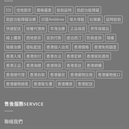
效
Cialis
門
南
果
常
男
ED
伐地那非
價格優惠
助勃延時
勃起功能障礙
與
真
見
士
正
相：
副
保
勃起功能障礙治療
印度Ambitree
增大增粗
壯陽藥
延時助勃
貨
香
作
健
渠
港
用
快速配送
授權代理商
早洩治療
正品保證
男性保健品
品
道〉
用
完
真
中
家
線上購買
西地那非
貨到付款
達泊西汀
防偽查詢
陽痿
整
實
實
說
比
測
陽痿治療
隱私配送
香港個人自用
香港價格
香港免稅額度
明
較
與
與
與
香港入境
香港到付
香港合法
香港官網
香港居民適用
正
安
選
貨
全
購
香港正品
香港海關
香港現貨
香港直送
香港網購
購
服
指
買
用
南〉
香港總代理
香港自取
香港藥房
香港藥物註冊
香港藥物進口
指
指
中
南〉
南〉
香港藥物銷售
香港衛生署
香港購買
香港配送
中
中
售後服務SERVICE
聯絡我們