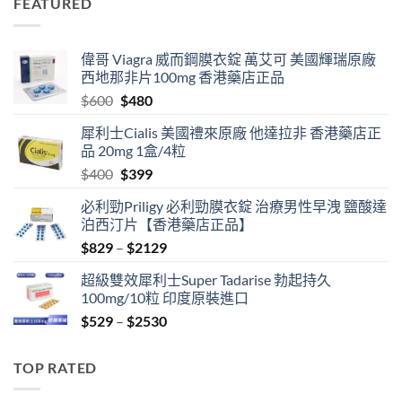
FEATURED
through
$2129
偉哥 Viagra 威而鋼膜衣錠 萬艾可 美國輝瑞原廠
西地那非片100mg 香港藥店正品
Original
Current
$
600
$
480
price
price
犀利士Cialis 美國禮來原廠 他達拉非 香港藥店正
was:
is:
品 20mg 1盒/4粒
$600.
$480.
Original
Current
$
400
$
399
price
price
必利勁Priligy 必利勁膜衣錠 治療男性早洩 鹽酸達
was:
is:
泊西汀片【香港藥店正品】
$400.
$399.
Price
$
829
–
$
2129
range:
超級雙效犀利士Super Tadarise 勃起持久
$829
100mg/10粒 印度原裝進口
through
Price
$
529
–
$
2530
$2129
range:
$529
TOP RATED
through
$2530