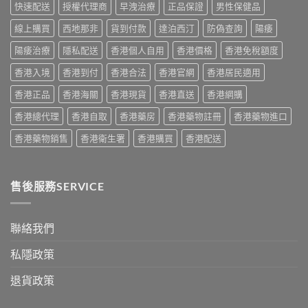
港
與
快速配送
授權代理商
早洩治療
正品保證
男性保健品
與
與
用
正
安
選
家
線上購買
西地那非
貨到付款
達泊西汀
防偽查詢
陽痿
貨
全
購
真
購
服
指
實
陽痿治療
隱私配送
香港個人自用
香港價格
香港免稅額度
買
用
南〉
服
指
指
中
香港入境
香港到付
香港合法
香港官網
香港居民適用
用
南〉
南〉
心
中
中
香港正品
香港海關
香港現貨
香港直送
香港網購
得
與
香港總代理
香港自取
香港藥房
香港藥物註冊
香港藥物進口
購
買
香港藥物銷售
香港衛生署
香港購買
香港配送
建
議〉
中
售後服務SERVICE
聯絡我們
私隱政策
退貨政策