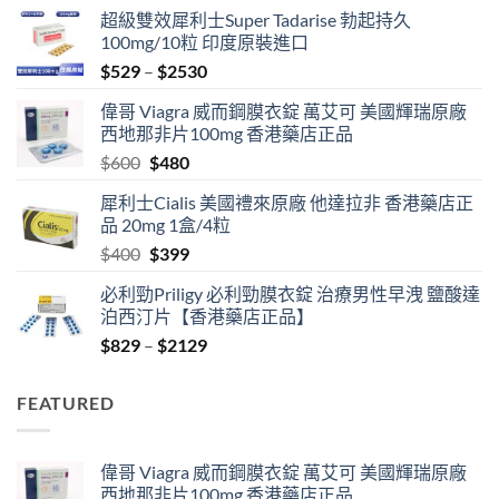
超級雙效犀利士Super Tadarise 勃起持久
100mg/10粒 印度原裝進口
Price
$
529
–
$
2530
range:
偉哥 Viagra 威而鋼膜衣錠 萬艾可 美國輝瑞原廠
$529
西地那非片100mg 香港藥店正品
through
Original
Current
$
600
$
480
$2530
price
price
犀利士Cialis 美國禮來原廠 他達拉非 香港藥店正
was:
is:
品 20mg 1盒/4粒
$600.
$480.
Original
Current
$
400
$
399
price
price
必利勁Priligy 必利勁膜衣錠 治療男性早洩 鹽酸達
was:
is:
泊西汀片【香港藥店正品】
$400.
$399.
Price
$
829
–
$
2129
range:
$829
FEATURED
through
$2129
偉哥 Viagra 威而鋼膜衣錠 萬艾可 美國輝瑞原廠
西地那非片100mg 香港藥店正品