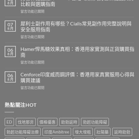
8 月
比較與選購指南
在
留言功能已關閉
〈男
士
犀利士副作用有哪些？Cialis常見副作用完整說明與
07
保
8 月
安全服用指南
健
在
留言功能已關閉
品
〈犀
推
利
介
Hamer悍馬糖效果真相：香港用家實測與正貨購買指
06
士
2026
8 月
南
副
｜
在
留言功能已關閉
作
香
〈Hamer
用
港
悍
有
Cenforce印度威而鋼評價：香港用家真實服用心得與
06
5
馬
哪
8 月
購買建議
款
糖
些？
熱
在
留言功能已關閉
效
Cialis
門
〈Cenforce
果
常
男
印
真
見
士
度
熱點關注HOT
相：
副
保
威
香
作
健
而
港
用
品
鋼
用
完
ED
伐地那非
價格優惠
助勃延時
勃起功能障礙
真
評
家
整
實
價：
實
說
勃起功能障礙治療
印度Ambitree
增大增粗
壯陽藥
延時助勃
比
香
測
明
較