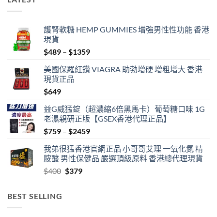
護腎軟糖 HEMP GUMMIES 增強男性性功能 香港
現貨
Price
$
489
–
$
1359
range:
美國保羅紅鑽 VIAGRA 助勃增硬 增粗增大 香港
$489
現貨正品
through
$
649
$1359
益G威猛錠（超濃縮6倍黑馬卡）葡萄糖口味 1G
老濕親研正版【GSEX香港代理正品】
Price
$
759
–
$
2459
range:
我弟很猛香港官網正品 小哥哥艾理 一氧化氮 精
$759
胺酸 男性保健品 嚴選頂級原料 香港總代理現貨
through
Original
Current
$
400
$
379
$2459
price
price
was:
is:
BEST SELLING
$400.
$379.