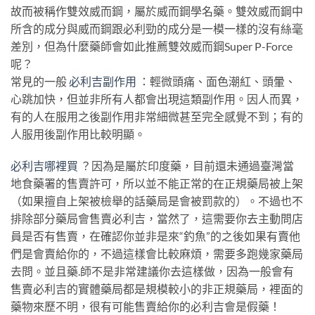
故而被稱作雙效威而鋼，屬於威而鋼學名藥。雙效威而鋼中
所含的成分與威而鋼跟必利勁的成分是一模一樣的沒有絲毫
差別，但為什麼藥師會如此推薦雙效威而鋼Super P-Force
呢？
常見的一般
必利吉副作用
：輕微頭痛、面色潮紅、頭暈、
心跳加快，但並非所有人都會出現這類副作用。因人而異，
有的人在服用之後副作用非常細微甚至完全感覺不到；有的
人服用後副作用比較明顯。
必利吉哪裡買
？因為是屬於印度藥，目前還未通過臺灣當
地食藥署的售賣許可，所以並不能正常的在正規藥局被上架
（如果擅自上架被檢舉的話藥局是會被罰款的）。不過也不
排除部分藥局會售賣必利吉，當然了，這需要你去主動問店
員是否有售賣，在確認你並非是來“釣魚”的之後如果有賣他
們是會賣給你的，不過這樣會比較麻煩，需要多跑幾家藥局
去問。並且藥
.
師不是非常建議你去這樣做，因為一般會有
售賣必利吉的實體藥局都是規模較小的非正規藥局，裡面的
藥物來歷不明，很有可能售賣給你的必利吉會是假藥！