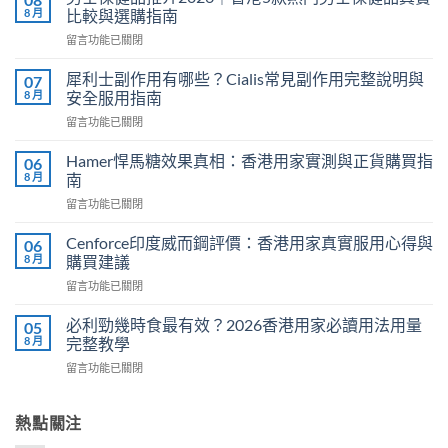
8 月
比較與選購指南
在
留言功能已關閉
〈男
士
犀利士副作用有哪些？Cialis常見副作用完整說明與
07
保
8 月
安全服用指南
健
在
留言功能已關閉
品
〈犀
推
利
介
Hamer悍馬糖效果真相：香港用家實測與正貨購買指
06
士
2026
8 月
南
副
｜
在
留言功能已關閉
作
香
〈Hamer
用
港
悍
有
Cenforce印度威而鋼評價：香港用家真實服用心得與
06
5
馬
哪
8 月
購買建議
款
糖
些？
熱
在
留言功能已關閉
效
Cialis
門
〈Cenforce
果
常
男
印
真
必利勁幾時食最有效？2026香港用家必讀用法用量
05
見
士
度
相：
8 月
完整教學
副
保
威
香
作
健
在
留言功能已關閉
而
港
用
品
〈必
鋼
用
完
真
利
評
家
整
實
勁
熱點關注
價：
實
說
比
幾
香
測
明
較