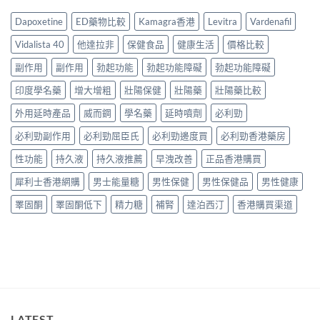
時
港
與
與
與
食
用
正
Dapoxetine
ED藥物比較
Kamagra香港
Levitra
Vardenafil
安
選
最
家
貨
全
購
有
真
購
Vidalista 40
他達拉非
保健食品
健康生活
價格比較
服
指
效？
實
買
用
南〉
2026
服
副作用
副作用
勃起功能
勃起功能障礙
勃起功能障礙
指
指
中
香
用
南〉
南〉
港
印度學名藥
增大增粗
壯陽保健
壯陽藥
壯陽藥比較
心
中
中
用
得
家
外用延時產品
威而鋼
學名藥
延時噴劑
必利勁
與
必
購
必利勁副作用
必利勁屈臣氏
必利勁邊度買
必利勁香港藥房
讀
買
用
建
性功能
持久液
持久液推薦
早洩改善
正品香港購買
法
議〉
用
中
犀利士香港網購
男士能量糖
男性保健
男性保健品
男性健康
量
完
睪固酮
睪固酮低下
精力糖
補腎
達泊西汀
香港購買渠道
整
教
學〉
中
LATEST