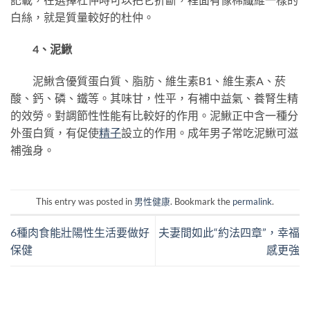
白絲，就是質量較好的杜仲。
4、泥鰍
泥鰍含優質蛋白質、脂肪、維生素B1、維生素A、菸
酸、鈣、磷、鐵等。其味甘，性平，有補中益氣、養腎生精
的效勞。對調節性性能有比較好的作用。泥鰍正中含一種分
外蛋白質，有促使
精子
設立的作用。成年男子常吃泥鰍可滋
補強身。
This entry was posted in
男性健康
. Bookmark the
permalink
.
6種肉食能壯陽性生活要做好
夫妻間如此“約法四章”，幸福
保健
感更強