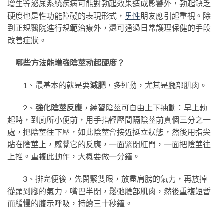
增生等泌尿系統疾病可能對勃起效果造成影響外，勃起缺乏
硬度也是性功能障礙的表現形式，
男性
朋友應引起重視。除
到正規醫院進行規範治療外，還可通過日常護理保健的手段
改善症狀。
哪些方法能增強陰莖勃起硬度？
1、最基本的就是要
減肥
，多運動，尤其是腿部肌肉。
2、
強化陰莖反應
，練習陰莖可自由上下抽動：早上勃
起時，到廁所小便前，用手指輕壓間隔陰莖前真個三分之一
處，把陰莖往下壓，如此陰莖會接近挺立狀態，然後用指尖
貼在陰莖上，感覺它的反應，一面緊閉肛門，一面把陰莖往
上推。重複此動作，大概要做一分鐘。
3、排完便後，先閉緊雙眼，放盡肩膀的氣力，再放掉
從頭到腳的氣力，嘴巴半閉，鬆弛臉部肌肉，然後重複短暫
而緩慢的腹示呼吸，持續三十秒鐘。