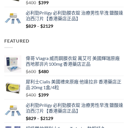
Original
Current
$
400
$
399
price
price
必利勁Priligy 必利勁膜衣錠 治療男性早洩 鹽酸達
was:
is:
泊西汀片【香港藥店正品】
$400.
$399.
Price
$
829
–
$
2129
range:
$829
FEATURED
through
$2129
偉哥 Viagra 威而鋼膜衣錠 萬艾可 美國輝瑞原廠
西地那非片100mg 香港藥店正品
Original
Current
$
600
$
480
price
price
犀利士Cialis 美國禮來原廠 他達拉非 香港藥店正
was:
is:
品 20mg 1盒/4粒
$600.
$480.
Original
Current
$
400
$
399
price
price
必利勁Priligy 必利勁膜衣錠 治療男性早洩 鹽酸達
was:
is:
泊西汀片【香港藥店正品】
$400.
$399.
Price
$
829
–
$
2129
range: