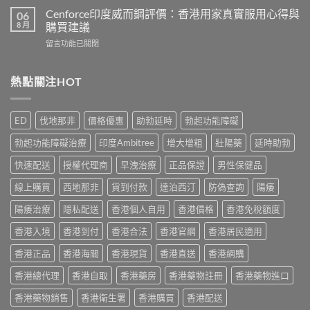
港
悍
有
Cenforce印度威而鋼評價：香港用家真實服用心得與
06
5
馬
哪
8 月
購買建議
款
糖
些？
熱
在
留言功能已關閉
效
Cialis
門
〈Cenforce
果
常
男
印
真
見
士
度
熱點關注HOT
相：
副
保
威
香
作
健
而
港
用
品
鋼
用
完
ED
伐地那非
價格優惠
助勃延時
勃起功能障礙
真
評
家
整
實
價：
實
說
勃起功能障礙治療
印度Ambitree
增大增粗
壯陽藥
延時助勃
比
香
測
明
較
港
與
快速配送
授權代理商
早洩治療
正品保證
男性保健品
與
與
用
正
安
選
家
線上購買
西地那非
貨到付款
達泊西汀
防偽查詢
陽痿
貨
全
購
真
購
服
指
實
陽痿治療
隱私配送
香港個人自用
香港價格
香港免稅額度
買
用
南〉
服
指
指
中
香港入境
香港到付
香港合法
香港官網
香港居民適用
用
南〉
南〉
心
中
中
香港正品
香港海關
香港現貨
香港直送
香港網購
得
與
香港總代理
香港自取
香港藥房
香港藥物註冊
香港藥物進口
購
買
香港藥物銷售
香港衛生署
香港購買
香港配送
建