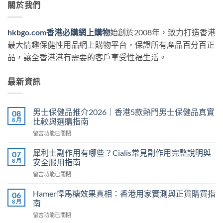
關於我們
hkbgo.com香港必購網上購物
始創於2008年，致力打造香港
最大情趣保健性用品網上購物平台，保證所有產品百分百正
品，讓全香港港有需要的客戶享受性福生活。
最新資訊
男士保健品推介2026｜香港5款熱門男士保健品真實
08
8 月
比較與選購指南
在
留言功能已關閉
〈男
士
犀利士副作用有哪些？Cialis常見副作用完整說明與
07
保
8 月
安全服用指南
健
在
留言功能已關閉
品
〈犀
推
利
介
Hamer悍馬糖效果真相：香港用家實測與正貨購買指
06
士
2026
8 月
南
副
｜
在
留言功能已關閉
作
香
〈Hamer