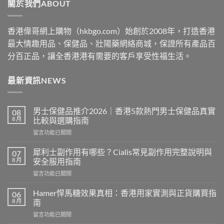
關於我們ABOUT
$2530
香港偉哥網上購物（hkbgo.com）始創於2008年，打造香港
最大情趣用品、保健品、壯陽藥網絡商城，保證所有產品百
分百正品，讓全香港港有需要的客戶享受性福生活。
最新資訊NEWS
男士保健品推介2026｜香港5款熱門男士保健品真實
08
8 月
比較與選購指南
在
留言功能已關閉
〈男
士
犀利士副作用有哪些？Cialis常見副作用完整說明與
07
保
8 月
安全服用指南
健
在
留言功能已關閉
品
〈犀
推
利
介
Hamer悍馬糖效果真相：香港用家實測與正貨購買指
06
士
2026
8 月
南
副
｜
在
留言功能已關閉
作
香
〈Hamer
用