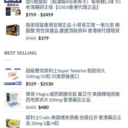
益G威猛錠（超濃縮6倍黑馬卡）葡萄糖口味 1G
老濕親研正版【GSEX香港代理正品】
Price
$
759
–
$
2459
range:
我弟很猛香港官網正品 小哥哥艾理 一氧化氮 精
$759
胺酸 男性保健品 嚴選頂級原料 香港總代理現貨
through
Original
Current
$
400
$
379
$2459
price
price
was:
is:
BEST SELLING
$400.
$379.
超級雙效犀利士Super Tadarise 勃起持久
100mg/10粒 印度原裝進口
Price
$
529
–
$
2530
range:
偉哥 Viagra 威而鋼膜衣錠 萬艾可 美國輝瑞原廠
$529
西地那非片100mg 香港藥店正品
through
Original
Current
$
600
$
480
$2530
price
price
犀利士Cialis 美國禮來原廠 他達拉非 香港藥店正
was:
is:
品 20mg 1盒/4粒
$600.
$480.