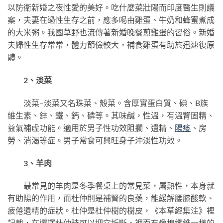
以防衛新婚之夜性愛的美好。吃什麼菜壯陽而印度醫生則議
案，夫妻在過性生存之前，應多喝由雞蛋、牛奶和蜂蜜煮成
的大米粥。我國草野也流傳著新婚晚餐煎雞蛋的習俗。新婚
夫婦性生存常常，體力節儉較大，補食雞蛋有助於迅速復原
體。
2、淡菜
淡菜–淡菜又名珠菜、殼菜。含厚實蛋白質、碘、B族
維生素、鋅、鐵、鈣、磷等。其味鹹，性溫，有溫腎固精、
益氣補虛功能。適用於男子性功效阻攔、遺精、
陽痿
、房
勞、消渴等症。男子常食可興旺身子沖淡性功效。
3、羊肉
最常見的羊肉是冬季餐桌上的常見菜，屬熱性，本身就
有助陽的作用，而杜仲則是補腎的良藥，能緩解腰膝酸軟、
疲倦遺精的症狀。杜仲是杜仲樹的樹皮，《本草經集注》裡
記載，在選擇杜仲時可以把它折斷，裡面有像棉纖維一樣的