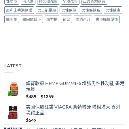
性功能
持久液
持久液推薦
早洩改善
正品香港購買
法
議〉
用
中
犀利士香港網購
男士能量糖
男性保健
男性保健品
男性健康
量
完
睪固酮
睪固酮低下
精力糖
補腎
達泊西汀
香港購買渠道
整
教
學〉
中
LATEST
護腎軟糖 HEMP GUMMIES 增強男性性功能 香港
現貨
Price
$
489
–
$
1359
range:
美國保羅紅鑽 VIAGRA 助勃增硬 增粗增大 香港
$489
現貨正品
through
$
649
$1359