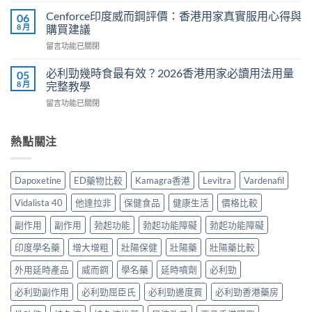
用
港
悍
有
Cenforce印度威而鋼評價：香港用家真實服用心得與
06
5
馬
哪
8 月
購買建議
款
糖
些？
熱
在
留言功能已關閉
效
Cialis
門
〈Cenforce
果
常
男
印
真
必利勁幾時食最有效？2026香港用家必讀用法用量
05
見
士
度
相：
8 月
完整教學
副
保
威
香
作
健
在
留言功能已關閉
而
港
用
品
〈必
鋼
用
完
真
利
評
家
整
實
勁
熱點關注
價：
實
說
比
幾
香
測
明
較
時
港
與
與
與
食
用
正
Dapoxetine
ED藥物比較
Kamagra香港
Levitra
Vardenafil
安
選
最
家
貨
全
購
有
真
購
Vidalista 40
他達拉非
保健食品
健康生活
價格比較
服
指
效？
實
買
用
南〉
2026
服
副作用
副作用
勃起功能
勃起功能障礙
勃起功能障礙
指
指
中
香
用
南〉
南〉
港
印度學名藥
增大增粗
壯陽保健
壯陽藥
壯陽藥比較
心
中
中
用
得
家
外用延時產品
威而鋼
學名藥
延時噴劑
必利勁
與
必
購
必利勁副作用
必利勁屈臣氏
必利勁邊度買
必利勁香港藥房
讀
買
用
建