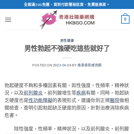
Skip
全館滿500免運、貨到付款隱秘送貨、免費退換貨。
to
content
0
男性健康
男性勃起不強硬吃這些就好了
POSTED ON
2023-04-04
BY
香港偉哥威而鋼
勃起硬度不夠和多種因素有關，如性強度，性頻率，精神狀
況，以及
前列腺炎
，前列腺增生等
疾病
有關，同時，勃起缺
乏硬度也是
性功能障礙
的表現形式，建議你到正規
醫院
做相
關檢查，查明引起勃起缺乏硬度的原因，針對治療消除疾病
危害。
除性強度，性頻率，精神狀況，以及前列腺炎，前列腺