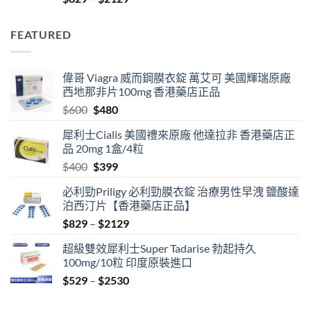
range:
$829
FEATURED
through
$2129
偉哥 Viagra 威而鋼膜衣錠 萬艾可 美國輝瑞原廠
西地那非片100mg 香港藥店正品
Original
Current
$
600
$
480
price
price
犀利士Cialis 美國禮來原廠 他達拉非 香港藥店正
was:
is:
品 20mg 1盒/4粒
$600.
$480.
Original
Current
$
400
$
399
price
price
必利勁Priligy 必利勁膜衣錠 治療男性早洩 鹽酸達
was:
is:
泊西汀片【香港藥店正品】
$400.
$399.
Price
$
829
–
$
2129
range:
超級雙效犀利士Super Tadarise 勃起持久
$829
100mg/10粒 印度原裝進口
through
Price
$
529
–
$
2530
$2129
range:
$529