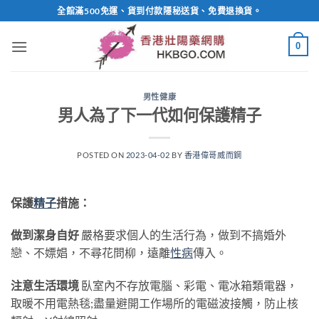
Skip
全館滿500免運、貨到付款隱秘送貨、免費退換貨。
to
content
0
男性健康
男人為了下一代如何保護精子
POSTED ON
2023-04-02
BY
香港偉哥威而鋼
保護
精子
措施：
做到潔身自好
嚴格要求個人的生活行為，做到不搞婚外
戀、不嫖娼，不尋花問柳，遠離
性病
傳入。
注意生活環境
臥室內不存放電腦、彩電、電冰箱類電器，
取暖不用電熱毯;盡量避開工作場所的電磁波接觸，防止核