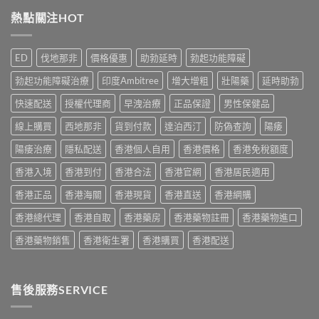
效
最
家
貨
片
熱點關注HOT
有
真
購
副
效？
實
買
作
2026
服
指
用
香
用
ED
伐地那非
價格優惠
助勃延時
勃起功能障礙
南〉
安
港
心
中
全
用
得
勃起功能障礙治療
印度Ambitree
增大增粗
壯陽藥
延時助勃
嗎？
家
與
香
必
快速配送
授權代理商
早洩治療
正品保證
男性保健品
購
港
讀
買
用
線上購買
西地那非
貨到付款
達泊西汀
防偽查詢
陽痿
用
建
家
法
議〉
真
陽痿治療
隱私配送
香港個人自用
香港價格
香港免稅額度
用
中
實
量
香港入境
香港到付
香港合法
香港官網
香港居民適用
服
完
用
整
香港正品
香港海關
香港現貨
香港直送
香港網購
經
教
驗
學〉
香港總代理
香港自取
香港藥房
香港藥物註冊
香港藥物進口
與
中
安
香港藥物銷售
香港衛生署
香港購買
香港配送
全
購
買
指
售後服務SERVICE
南〉
中