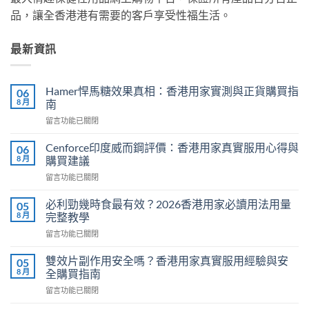
品，讓全香港港有需要的客戶享受性福生活。
最新資訊
Hamer悍馬糖效果真相：香港用家實測與正貨購買指
06
8 月
南
在
留言功能已關閉
〈Hamer
悍
Cenforce印度威而鋼評價：香港用家真實服用心得與
06
馬
8 月
購買建議
糖
在
留言功能已關閉
效
〈Cenforce
果
印
真
必利勁幾時食最有效？2026香港用家必讀用法用量
05
度
相：
8 月
完整教學
威
香
在
留言功能已關閉
而
港
〈必
鋼
用
利
評
雙效片副作用安全嗎？香港用家真實服用經驗與安
05
家
勁
價：
8 月
全購買指南
實
幾
香
測
在
留言功能已關閉
時
港
與
〈雙
食
用
正