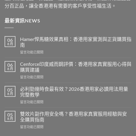
分百正品，讓全香港港有需要的客戶享受性福生活。
最新資訊NEWS
Hamer悍馬糖效果真相：香港用家實測與正貨購買指
06
8 月
南
在
留言功能已關閉
〈Hamer
悍
Cenforce印度威而鋼評價：香港用家真實服用心得與
06
馬
8 月
購買建議
糖
在
留言功能已關閉
效
〈Cenforce
果
印
真
必利勁幾時食最有效？2026香港用家必讀用法用量
05
度
相：
8 月
完整教學
威
香
在
留言功能已關閉
而
港
〈必
鋼
用
利
評
雙效片副作用安全嗎？香港用家真實服用經驗與安
05
家
勁
價：
8 月
全購買指南
實
幾
香
測
在
留言功能已關閉
時
港
與
〈雙
食
用
正