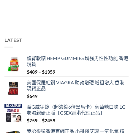
南〉
中
LATEST
護腎軟糖 HEMP GUMMIES 增強男性性功能 香港
現貨
Price
$
489
–
$
1359
range:
美國保羅紅鑽 VIAGRA 助勃增硬 增粗增大 香港
$489
現貨正品
through
$
649
$1359
益G威猛錠（超濃縮6倍黑馬卡）葡萄糖口味 1G
老濕親研正版【GSEX香港代理正品】
Price
$
759
–
$
2459
range:
我弟很猛香港官網正品 小哥哥艾理 一氧化氮 精
$759