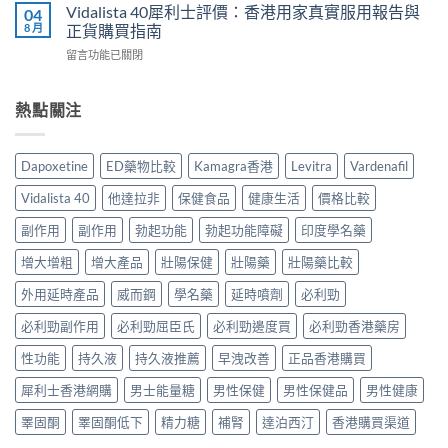
效
最
Vidalista 40犀利士評價：香港用家真實服用報告與
04
家
貨
片
有
8 月
正貨購買指南
真
購
副
效？
實
買
在
留言功能已關閉
作
2026
服
指
〈Vidalista
用
香
用
南〉
40
安
港
心
中
犀
熱點關注
全
用
得
利
嗎？
家
與
士
香
必
購
評
港
讀
Dapoxetine
ED藥物比較
Kamagra香港
Levitra
Vardenafil
買
價：
用
用
建
香
家
法
Vidalista 40
他達拉非
保健食品
健康生活
價格比較
議〉
港
真
用
中
用
實
副作用
副作用
勃起功能
勃起功能障礙
印度學名藥
量
家
服
完
真
增大增粗
增大產品
壯陽保健
壯陽藥
壯陽藥比較
用
整
實
經
教
服
外用延時產品
威而鋼
學名藥
延時噴劑
必利勁
驗
學〉
用
與
中
必利勁副作用
必利勁屈臣氏
必利勁邊度買
必利勁香港藥房
報
安
告
全
性功能
持久液
持久液推薦
早洩改善
正品香港購買
與
購
正
買
犀利士香港網購
男士能量糖
男性保健
男性保健品
男性健康
貨
指
購
南〉
睪固酮
睪固酮低下
精力糖
補腎
達泊西汀
香港購買渠道
買
中
指