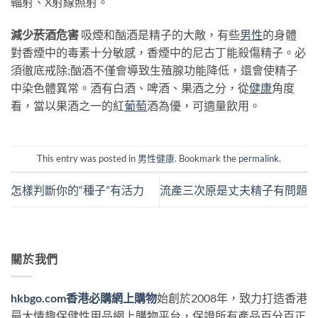
輻射、X射線照射。
減少菸酒危害
吸煙和酗酒是精子的大敵，有些
男性
的身體
對香煙中的毒素十分敏感，香煙中的尼古丁能殺傷精子。必
須徹底戒除;酗酒不僅會導致生殖腺功能降低，還會使精子
中染色體異常。酒有白酒、啤酒、果酒之分，從
健康
角度
看，當以果酒之一的紅
葡萄
酒為優，可適量飲用。
This entry was posted in
男性健康
. Bookmark the
permalink
.
怎樣判斷你的“種子”有活力
流產三次原是丈夫精子有問題
關於我們
hkbgo.com香港必購網上購物
始創於2008年，致力打造香港
最大情趣保健性用品網上購物平台，保證所有產品百分百正