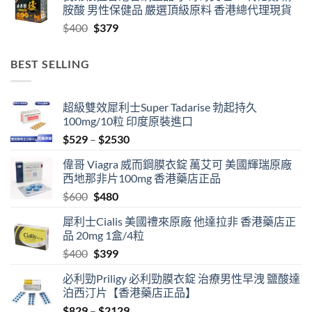
胺酸 男性保健品 嚴選頂級原料 香港總代理現貨
through
Original
Current
$
400
$
379
$2459
price
price
was:
is:
BEST SELLING
$400.
$379.
超級雙效犀利士Super Tadarise 勃起持久
100mg/10粒 印度原裝進口
Price
$
529
–
$
2530
range:
偉哥 Viagra 威而鋼膜衣錠 萬艾可 美國輝瑞原廠
$529
西地那非片100mg 香港藥店正品
through
Original
Current
$
600
$
480
$2530
price
price
犀利士Cialis 美國禮來原廠 他達拉非 香港藥店正
was:
is:
品 20mg 1盒/4粒
$600.
$480.
Original
Current
$
400
$
399
price
price
必利勁Priligy 必利勁膜衣錠 治療男性早洩 鹽酸達
was:
is:
泊西汀片【香港藥店正品】
$400.
$399.
Price
$
829
–
$
2129