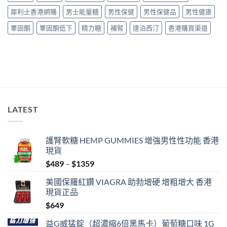
正
買
犀利士香港網購
男士能量糖
男性保健
男性保健品
男性健康
貨
指
購
南〉
睪固酮
睪固酮低下
精力糖
補腎
達泊西汀
香港購買渠道
買
中
指
南〉
中
LATEST
護腎軟糖 HEMP GUMMIES 增強男性性功能 香港
現貨
Price
$
489
–
$
1359
range:
美國保羅紅鑽 VIAGRA 助勃增硬 增粗增大 香港
$489
現貨正品
through
$
649
$1359
益G威猛錠（超濃縮6倍黑馬卡）葡萄糖口味 1G