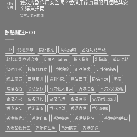
利
評
雙效片副作用安全嗎？香港用家真實服用經驗與安
05
家
勁
價：
8 月
全購買指南
實
幾
香
測
在
留言功能已關閉
時
港
與
〈雙
食
用
正
效
最
家
貨
片
熱點關注HOT
有
真
購
副
效？
實
買
作
2026
服
指
用
香
用
ED
伐地那非
價格優惠
助勃延時
勃起功能障礙
南〉
安
港
心
中
全
用
得
勃起功能障礙治療
印度Ambitree
增大增粗
壯陽藥
延時助勃
嗎？
家
與
香
必
快速配送
授權代理商
早洩治療
正品保證
男性保健品
購
港
讀
買
用
線上購買
西地那非
貨到付款
達泊西汀
防偽查詢
陽痿
用
建
家
法
議〉
真
陽痿治療
隱私配送
香港個人自用
香港價格
香港免稅額度
用
中
實
量
香港入境
香港到付
香港合法
香港官網
香港居民適用
服
完
用
整
香港正品
香港海關
香港現貨
香港直送
香港網購
經
教
驗
學〉
香港總代理
香港自取
香港藥房
香港藥物註冊
香港藥物進口
與
中
安
香港藥物銷售
香港衛生署
香港購買
香港配送
全
購