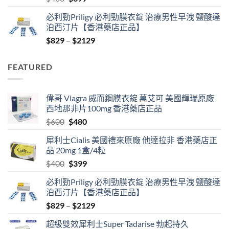
price
price
必利勁Priligy 必利勁膜衣錠 治療男性早洩 鹽酸達
was:
is:
泊西汀片【香港藥店正品】
$400.
$399.
Price
$
829
–
$
2129
range:
$829
FEATURED
through
$2129
偉哥 Viagra 威而鋼膜衣錠 萬艾可 美國輝瑞原廠
西地那非片100mg 香港藥店正品
Original
Current
$
600
$
480
price
price
犀利士Cialis 美國禮來原廠 他達拉非 香港藥店正
was:
is:
品 20mg 1盒/4粒
$600.
$480.
Original
Current
$
400
$
399
price
price
必利勁Priligy 必利勁膜衣錠 治療男性早洩 鹽酸達
was:
is:
泊西汀片【香港藥店正品】
$400.
$399.
Price
$
829
–
$
2129
range:
超級雙效犀利士Super Tadarise 勃起持久
$829