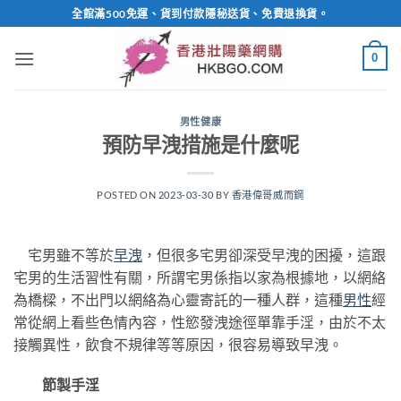
Skip
全館滿500免運、貨到付款隱秘送貨、免費退換貨。
to
content
0
男性健康
預防早洩措施是什麼呢
POSTED ON
2023-03-30
BY
香港偉哥威而鋼
宅男雖不等於
早洩
，但很多宅男卻深受早洩的困擾，這跟
宅男的生活習性有關，所謂宅男係指以家為根據地，以網絡
為橋樑，不出門以網絡為心靈寄託的一種人群，這種
男性
經
常從網上看些色情內容，性慾發洩途徑單靠手淫，由於不太
接觸異性，飲食不規律等等原因，很容易導致早洩。
節製手淫