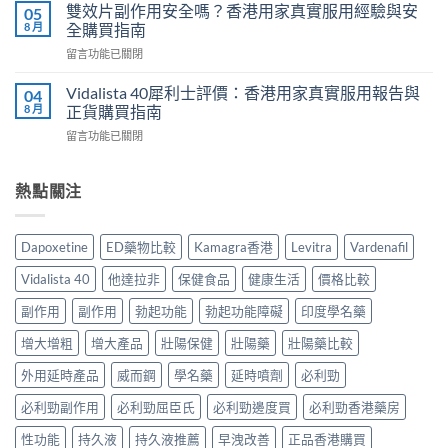
利
評
雙效片副作用安全嗎？香港用家真實服用經驗與安
05
家
勁
價：
8 月
全購買指南
實
幾
香
測
在
留言功能已關閉
時
港
與
〈雙
食
用
正
效
最
Vidalista 40犀利士評價：香港用家真實服用報告與
04
家
貨
片
有
8 月
正貨購買指南
真
購
副
效？
實
買
在
留言功能已關閉
作
2026
服
指
〈Vidalista
用
香
用
南〉
40
安
港
心
中
犀
熱點關注
全
用
得
利
嗎？
家
與
士
香
必
購
評
港
讀
Dapoxetine
ED藥物比較
Kamagra香港
Levitra
Vardenafil
買
價：
用
用
建
香
家
法
Vidalista 40
他達拉非
保健食品
健康生活
價格比較
議〉
港
真
用
中
用
實
副作用
副作用
勃起功能
勃起功能障礙
印度學名藥
量
家
服
完
真
增大增粗
增大產品
壯陽保健
壯陽藥
壯陽藥比較
用
整
實
經
教
服
外用延時產品
威而鋼
學名藥
延時噴劑
必利勁
驗
學〉
用
與
中
必利勁副作用
必利勁屈臣氏
必利勁邊度買
必利勁香港藥房
報
安
告
全
性功能
持久液
持久液推薦
早洩改善
正品香港購買
與
購