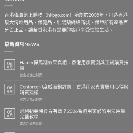
香港偉哥網上購物（hkbgo.com）始創於2008年，打造香港
最大情趣用品、保健品、壯陽藥網絡商城，保證所有產品百
分百正品，讓全香港港有需要的客戶享受性福生活。
最新資訊NEWS
Hamer悍馬糖效果真相：香港用家實測與正貨購買指
06
8 月
南
在
留言功能已關閉
〈Hamer
悍
Cenforce印度威而鋼評價：香港用家真實服用心得與
06
馬
8 月
購買建議
糖
在
留言功能已關閉
效
〈Cenforce
果
印
真
必利勁幾時食最有效？2026香港用家必讀用法用量
05
度
相：
8 月
完整教學
威
香
在
留言功能已關閉
而
港
〈必
鋼
用