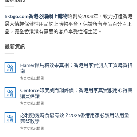
hkbgo.com香港必購網上購物
始創於2008年，致力打造香港
最大情趣保健性用品網上購物平台，保證所有產品百分百正
品，讓全香港港有需要的客戶享受性福生活。
最新資訊
Hamer悍馬糖效果真相：香港用家實測與正貨購買指
06
8 月
南
在
留言功能已關閉
〈Hamer
悍
Cenforce印度威而鋼評價：香港用家真實服用心得與
06
馬
8 月
購買建議
糖
在
留言功能已關閉
效
〈Cenforce
果
印
真
必利勁幾時食最有效？2026香港用家必讀用法用量
05
度
相：
8 月
完整教學
威
香
在
留言功能已關閉
而
港
〈必
鋼
用