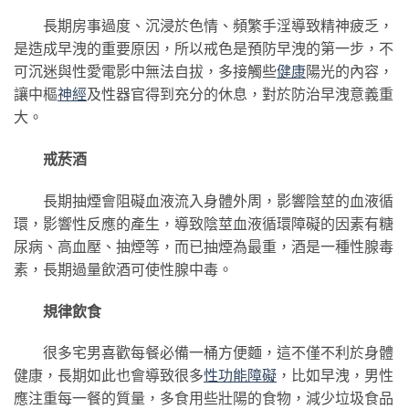
長期房事過度、沉浸於色情、頻繁手淫導致精神疲乏，
是造成早洩的重要原因，所以戒色是預防早洩的第一步，不
可沉迷與性愛電影中無法自拔，多接觸些
健康
陽光的內容，
讓中樞
神經
及性器官得到充分的休息，對於防治早洩意義重
大。
戒菸酒
長期抽煙會阻礙血液流入身體外周，影響陰莖的血液循
環，影響性反應的產生，導致陰莖血液循環障礙的因素有糖
尿病、高血壓、抽煙等，而已抽煙為最重，酒是一種性腺毒
素，長期過量飲酒可使性腺中毒。
規律飲食
很多宅男喜歡每餐必備一桶方便麵，這不僅不利於身體
健康，長期如此也會導致很多
性功能障礙
，比如早洩，男性
應注重每一餐的質量，多食用些壯陽的食物，減少垃圾食品