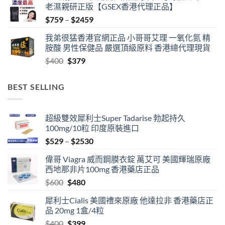
老濕親研正版【GSEX香港代理正品】
Price
$
759
–
$
2459
range:
我弟很猛香港官網正品 小哥哥艾理 一氧化氮 精
$759
胺酸 男性保健品 嚴選頂級原料 香港總代理現貨
through
Original
Current
$
400
$
379
$2459
price
price
was:
is:
BEST SELLING
$400.
$379.
超級雙效犀利士Super Tadarise 勃起持久
100mg/10粒 印度原裝進口
Price
$
529
–
$
2530
range:
偉哥 Viagra 威而鋼膜衣錠 萬艾可 美國輝瑞原廠
$529
西地那非片100mg 香港藥店正品
through
Original
Current
$
600
$
480
$2530
price
price
犀利士Cialis 美國禮來原廠 他達拉非 香港藥店正
was:
is:
品 20mg 1盒/4粒
$600.
$480.
Original
Current
$
400
$
399