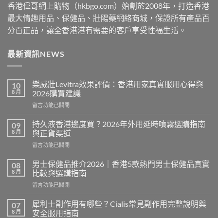
香港偉哥網上購物（hkbgo.com）始創於2008年，打造香港
最大情趣用品、保健品、壯陽藥網絡商城，保證所有產品百
分百正品，讓全香港港有需要的客戶享受性福生活。
最新資訊NEWS
樂威壯Levitra效果評價：香港用家真實服用心得與
10
8 月
2026購買建議
在
留言功能已關閉
〈樂
威
持久液香港邊度買？2026年外用延時噴霧選購指南
09
壯
8 月
與正貨渠道
Levitra
在
留言功能已關閉
效
〈持
果
久
評
男士保健品推介2026｜香港5款熱門男士保健品真實
08
液
價：
8 月
比較與選購指南
香
香
在
留言功能已關閉
港
港
〈男
邊
用
士
度
犀利士副作用有哪些？Cialis常見副作用完整說明與
07
家
保
買？
8 月
安全服用指南
真
健