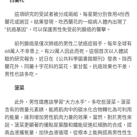
這項研究的受試者被分成兩組，每星期分別食用4份西
蘭花或豌豆。結果發現，吃西蘭花的一組病人體內出現了
“抗癌基因”，可以保護男性免受前列腺癌的襲擊。
前列腺癌是僅次肺癌的男性二號癌症殺手，每年全球有
68萬人不幸患上，有22萬人因此而死。這個首次以人體試
驗的研究報告，近日在《公共科學圖書館期刊》發表。除西
蘭花外，同屬十字花科的菜花、紫甘藍，抗癌效果也不差，
男性也該多吃。
菠菜
此外，男性還應該學習“大力水手”，多吃些菠菜。菠菜
含有的微量元素鎂，能將肌肉中的碳水化合物轉化為可利用
的能量，達到增加男性肌肉力量的效果。當然，對於男性來
說，菠菜更顯著的優點是葉酸和鐵能促進紅細胞的合成，提
高血液攜氧量，加快血液循環，從根本上能夠提高男性性生