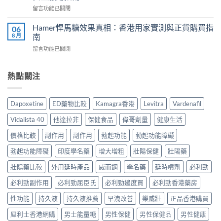
健
2026
實
在
留言功能已關閉
品
年
服
〈犀
推
外
用
利
介
Hamer悍馬糖效果真相：香港用家實測與正貨購買指
06
用
心
士
2026
8 月
南
延
得
副
｜
時
與
在
留言功能已關閉
作
香
噴
2026
〈Hamer
用
港
霧
購
悍
有
5
選
買
馬
熱點關注
哪
款
購
建
糖
些？
熱
指
議〉
效
Cialis
門
南
中
果
常
男
Dapoxetine
ED藥物比較
Kamagra香港
Levitra
Vardenafil
與
真
見
士
正
相：
副
保
Vidalista 40
他達拉非
保健食品
偉哥劑量
健康生活
貨
香
作
健
渠
港
用
價格比較
副作用
副作用
勃起功能
勃起功能障礙
品
道〉
用
完
真
中
家
勃起功能障礙
印度學名藥
增大增粗
壯陽保健
壯陽藥
整
實
實
說
比
測
壯陽藥比較
外用延時產品
威而鋼
學名藥
延時噴劑
必利勁
明
較
與
與
與
必利勁副作用
必利勁屈臣氏
必利勁邊度買
必利勁香港藥房
正
安
選
貨
全
購
性功能
持久液
持久液推薦
早洩改善
樂威壯
正品香港購買
購
服
指
買
用
南〉
犀利士香港網購
男士能量糖
男性保健
男性保健品
男性健康
指
指
中