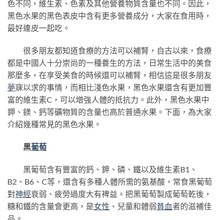
色不同，維生素、色素及其他營養物質含量也不同。因此，
黑色水果的黑色表皮中含有更多營養成分，大家在食用時，
最好連皮一起吃。
很多朋友都知道食療的方法可以補腎，自古以來，食療
都是中國人十分崇尚的一種養生的方法，日常生活中的美食
那麼多，在享受美食的時候還可以補腎，相信這是很多朋友
夢
寐以求的事情，而相比淺色水果，黑色水果還含有更加豐
富的維生素C，可以增強人體的抵抗力。此外，黑色水果中
鉀、鎂、鈣等礦物質的含量也高於普通水果。下面，為大家
介紹幾種常見的黑色水果。
黑
葡萄
黑葡萄含有豐富的鈣、鉀、磷、鐵以及維生素B1、
B2、B6、C等，還含有多種人體所需的氨基酸，常食黑葡萄
對
神經
衰弱、疲勞過度大有裨益。把黑葡萄製成葡萄乾後，
糖和鐵的含量會更高，是
女性
、兒童和體弱
貧血
者的滋補佳
品。