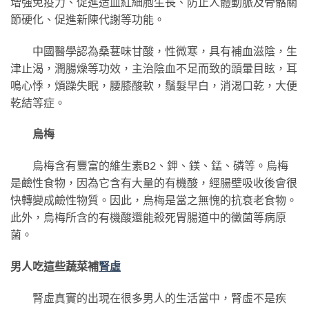
增強免疫力、促進造血紅細胞生長、防止人體動脈及骨骼關
節硬化、促進新陳代謝等功能。
中國醫學認為桑葚味甘酸，性微寒，具有補血滋陰，生
津止渴，潤腸燥等功效，主治陰血不足而致的頭暈目眩，耳
鳴心悸，煩躁失眠，腰膝酸軟，鬚髮早白，消渴口乾，大便
乾結等症。
烏梅
烏梅含有豐富的維生素B2、鉀、鎂、錳、磷等。烏梅
是鹼性食物，因為它含有大量的有機酸，經腸壁吸收後會很
快轉變成鹼性物質。因此，烏梅是當之無愧的抗衰老食物。
此外，烏梅所含的有機酸還能殺死胃腸道中的黴菌等病原
菌。
男人吃這些蔬菜補
腎虛
腎虛真實的出現在很多男人的生活當中，腎虛不是疾