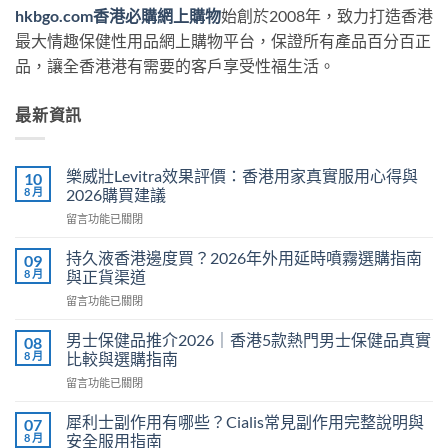
hkbgo.com香港必購網上購物
始創於2008年，致力打造香港
最大情趣保健性用品網上購物平台，保證所有產品百分百正
品，讓全香港港有需要的客戶享受性福生活。
最新資訊
樂威壯Levitra效果評價：香港用家真實服用心得與
10
8 月
2026購買建議
在
留言功能已關閉
〈樂
威
持久液香港邊度買？2026年外用延時噴霧選購指南
09
壯
8 月
與正貨渠道
Levitra
在
留言功能已關閉
效
〈持
果
久
評
男士保健品推介2026｜香港5款熱門男士保健品真實
08
液
價：
8 月
比較與選購指南
香
香
在
留言功能已關閉
港
港
〈男
邊
用
士
度
犀利士副作用有哪些？Cialis常見副作用完整說明與
07
家
保
買？
8 月
安全服用指南
真