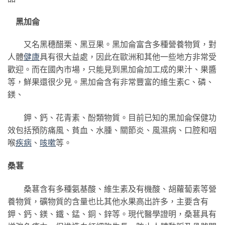
黑加侖
又名黑穗醋栗、黑豆果。黑加侖富含多種營養物質，對
人體
健康
具有很大益處，因此在歐洲和其他一些地方非常受
歡迎。而在國內市場，只能見到黑加侖加工成的果汁、果醬
等，鮮果還很少見。黑加侖含有非常豐富的維生素C、磷、
鎂、
鉀、鈣、花青素、酚類物質。目前已知的黑加侖保健功
效包括預防痛風、貧血、水腫、關節炎、風濕病、口腔和咽
喉
疾病
、
咳嗽
等。
桑葚
桑葚含有多種氨基酸、維生素及有機酸、胡蘿蔔素等營
養物質，礦物質的含量也比其他水果高出許多，主要含有
鉀、鈣、鎂、鐵、錳、銅、鋅等。現代醫學證明，桑葚具有