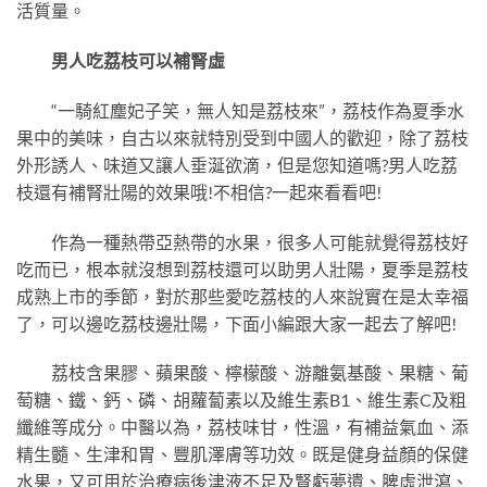
活質量。
男人吃荔枝可以補腎虛
“一騎紅塵妃子笑，無人知是荔枝來”，荔枝作為夏季水
果中的美味，自古以來就特別受到中國人的歡迎，除了荔枝
外形誘人、味道又讓人垂涎欲滴，但是您知道嗎?男人吃荔
枝還有補腎壯陽的效果哦!不相信?一起來看看吧!
作為一種熱帶亞熱帶的水果，很多人可能就覺得荔枝好
吃而已，根本就沒想到荔枝還可以助男人壯陽，夏季是荔枝
成熟上市的季節，對於那些愛吃荔枝的人來說實在是太幸福
了，可以邊吃荔枝邊壯陽，下面小編跟大家一起去了解吧!
荔枝含果膠、蘋果酸、檸檬酸、游離氨基酸、果糖、葡
萄糖、鐵、鈣、磷、胡蘿蔔素以及維生素B1、維生素C及粗
纖維等成分。中醫以為，荔枝味甘，性溫，有補益氣血、添
精生髓、生津和胃、豐肌澤膚等功效。既是健身益顏的保健
水果，又可用於治療病後津液不足及腎虧夢遺、脾虛泄瀉、