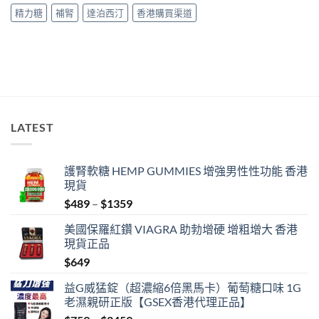
南〉
南〉
精力糖
補腎
達泊西汀
香港購買渠道
中
中
LATEST
護腎軟糖 HEMP GUMMIES 增強男性性功能 香港
現貨
Price
$
489
–
$
1359
range:
美國保羅紅鑽 VIAGRA 助勃增硬 增粗增大 香港
$489
現貨正品
through
$
649
$1359
益G威猛錠（超濃縮6倍黑馬卡）葡萄糖口味 1G
老濕親研正版【GSEX香港代理正品】