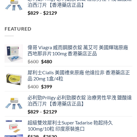
was:
is:
泊西汀片【香港藥店正品】
$400.
$399.
Price
$
829
–
$
2129
range:
$829
FEATURED
through
$2129
偉哥 Viagra 威而鋼膜衣錠 萬艾可 美國輝瑞原廠
西地那非片100mg 香港藥店正品
Original
Current
$
600
$
480
price
price
犀利士Cialis 美國禮來原廠 他達拉非 香港藥店正
was:
is:
品 20mg 1盒/4粒
$600.
$480.
Original
Current
$
400
$
399
price
price
必利勁Priligy 必利勁膜衣錠 治療男性早洩 鹽酸達
was:
is:
泊西汀片【香港藥店正品】
$400.
$399.
Price
$
829
–
$
2129
range:
超級雙效犀利士Super Tadarise 勃起持久
$829
100mg/10粒 印度原裝進口
through
Price
$
529
–
$
2530
$2129