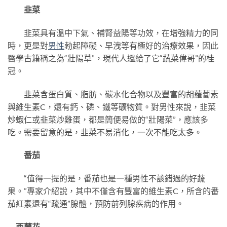
韭菜
韭菜具有溫中下氣、補腎益陽等功效，在增強精力的同
時，更是對
男性
勃起障礙、早洩等有極好的治療效果，因此
醫學古籍稱之為“壯陽草”，現代人還給了它“蔬菜偉哥”的桂
冠。
韭菜含蛋白質、脂肪、碳水化合物以及豐富的胡蘿蔔素
與維生素C，還有鈣、磷、鐵等礦物質。對男性來說，韭菜
炒蝦仁或韭菜炒雞蛋，都是簡便易做的“壯陽菜”，應該多
吃。需要留意的是，韭菜不易消化，一次不能吃太多。
番茄
“值得一提的是，番茄也是一種男性不該錯過的好蔬
果。”專家介紹說，其中不僅含有豐富的維生素C，所含的番
茄紅素還有“疏通”腺體，預防前列腺疾病的作用。
西蘭花