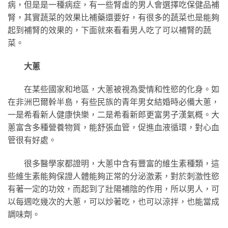
病，但是是一種病症，有一些腎虛的男人會選擇吃保健品補
腎，其實蔬菜的效果比補藥還要好，有很多的蔬菜也是能夠
起到補腎的效果的，下面就來看看男人吃了可以補腎的蔬
菜。
大蔥
在某些國家和地區，大蔥被視為愛情和性慾的化身。如
在非洲巴爾幹半島，有些民族的青年男女結婚時必備大蔥，
一是希看新人健康快樂，二是希看新郎更富男子漢氣概。大
蔥富含多種營養物質，能舒張血管，促進血液循環，對心血
管很有好處。
很多醫學家都證明，大蔥中含有豐富的維生素種類，這
些維生素能夠保證人體能夠正常的分泌激素，對於刺激性慾
有著一定的功效，而起到了壯陽補陰的作用，所以男人，可
以每週吃幾次的大蔥，可以炒著吃，也可以涼拌，也能當成
調味劑。