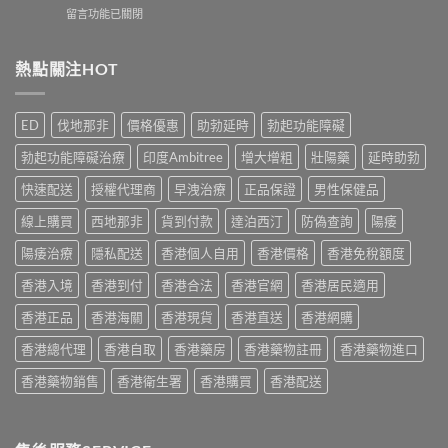
2026
實
在
留言功能已關閉
品
年
服
〈犀
推
外
用
利
介
用
心
士
熱點關注HOT
2026
延
得
副
｜
時
與
作
香
噴
2026
用
港
霧
ED
伐地那非
價格優惠
助勃延時
勃起功能障礙
購
有
5
選
買
哪
款
購
勃起功能障礙治療
印度Ambitree
增大增粗
壯陽藥
延時助勃
建
些？
熱
指
議〉
Cialis
門
快速配送
授權代理商
早洩治療
正品保證
男性保健品
南
中
常
男
與
見
線上購買
西地那非
貨到付款
達泊西汀
防偽查詢
陽痿
士
正
副
保
貨
作
陽痿治療
隱私配送
香港個人自用
香港價格
香港免稅額度
健
渠
用
品
道〉
香港入境
香港到付
香港合法
香港官網
香港居民適用
完
真
中
整
實
香港正品
香港海關
香港現貨
香港直送
香港網購
說
比
明
較
香港總代理
香港自取
香港藥房
香港藥物註冊
香港藥物進口
與
與
安
選
香港藥物銷售
香港衛生署
香港購買
香港配送
全
購
服
指
用
南〉
指
中