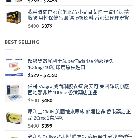
Price
$
759
–
$
2459
range:
我弟很猛香港官網正品 小哥哥艾理 一氧化氮 精
$759
胺酸 男性保健品 嚴選頂級原料 香港總代理現貨
through
Original
Current
$
400
$
379
$2459
price
price
was:
is:
BEST SELLING
$400.
$379.
超級雙效犀利士Super Tadarise 勃起持久
100mg/10粒 印度原裝進口
Price
$
529
–
$
2530
range:
偉哥 Viagra 威而鋼膜衣錠 萬艾可 美國輝瑞原廠
$529
西地那非片100mg 香港藥店正品
through
Original
Current
$
600
$
480
$2530
price
price
犀利士Cialis 美國禮來原廠 他達拉非 香港藥店正
was:
is:
品 20mg 1盒/4粒
$600.
$480.
Original
Current
$
400
$
399
price
price
必利勁Priligy 必利勁膜衣錠 治療男性早洩 鹽酸達