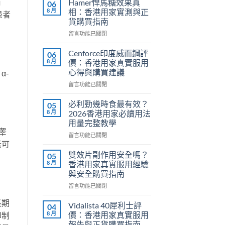
有
Hamer悍馬糖效果真
06
8 月
相：香港用家實測與正
患者
貨購買指南
在
留言功能已關閉
〈Hamer
悍
Cenforce印度威而鋼評
06
馬
8 月
價：香港用家真實服用
糖
心得與購買建議
α-
效
在
果
留言功能已關閉
〈Cenforce
真
印
相：
必利勁幾時食最有效？
05
度
香
8 月
2026香港用家必讀用法
威
港
用量完整教學
而
用
睾
在
鋼
留言功能已關閉
家
素可
〈必
評
實
利
價：
測
雙效片副作用安全嗎？
05
勁
香
與
8 月
香港用家真實服用經驗
幾
港
正
與安全購買指南
時
用
貨
在
食
留言功能已關閉
家
購
〈雙
最
真
買
長期
效
有
實
指
Vidalista 40犀利士評
04
片
效？
服
南〉
8 月
價：香港用家真實服用
抑制
副
2026
用
中
報告與正貨購買指南