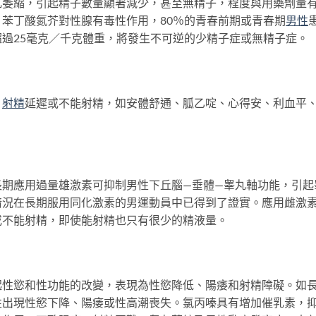
丸萎縮，引起精子數量顯著減少，甚至無精子，程度與用藥劑量
苯丁酸氮芥對性腺有毒性作用，80％的青春前期或青春期
男性
過25毫克／千克體重，將發生不可逆的少精子症或無精子症。
、
射精
延遲或不能射精，如安體舒通、胍乙啶、心得安、利血平、
應用過量雄激素可抑制男性下丘腦—垂體—睾丸軸功能，引起
情況在長期服用同化激素的男運動員中已得到了證實。應用雌激
或不能射精，即使能射精也只有很少的精液量。
慾和性功能的改變，表現為性慾降低、陽痿和射精障礙。如
性出現性慾下降、陽痿或性高潮喪失。氯丙嗪具有增加催乳素，