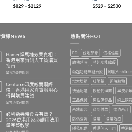
Price
Price
$
829
–
$
2129
$
529
–
$
2530
range:
range
$829
$529
through
thro
$2129
$253
資訊NEWS
熱點關注HOT
ED
伐地那非
價格優惠
Hamer悍馬糖效果真相：
香港用家實測與正貨購買
助勃延時
勃起功能障礙
指南
勃起功能障礙治療
印度Ambitree
在
留言功能已關閉
〈Hamer
增大增粗
壯陽藥
延時助勃
悍
Cenforce印度威而鋼評
馬
價：香港用家真實服用心
快速配送
授權代理商
早洩治
糖
得與購買建議
效
正品保證
男性保健品
線上購
在
果
留言功能已關閉
〈Cenforce
真
西地那非
貨到付款
達泊西汀
印
相：
必利勁幾時食最有效？
度
香
防偽查詢
陽痿
陽痿治療
2026香港用家必讀用法用
威
港
量完整教學
而
用
隱私配送
香港個人自用
香港
在