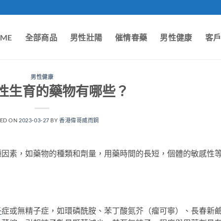
ME
全部商品
男性壯陽
催情春藥
男性健康
客
男性健康
性生育的藥物有哪些？
TED ON
2023-03-27
BY
香港偉哥威而鋼
因素，如藥物的種類和劑量，用藥時間的長短，個體的敏感性
子
症或無精子症，如環磷酰胺、苯丁酸氮芥（瘤可寧）、長春新