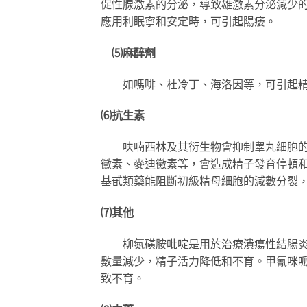
促性腺激素的分泌，導致雄激素分泌減少
應用利眠寧和安定時，可引起陽痿。
⑸麻醉劑
如嗎啡、杜冷丁、海洛因等，可引起精
⑹抗生素
呋喃西林及其衍生物會抑制睾丸細胞的代
黴素、麥迪黴素等，會造成精子發育停頓
基甙類藥能阻斷初級精母細胞的減數分裂
⑺其他
柳氮磺胺吡啶是用於治療潰瘍性結腸炎的
數量減少，精子活力降低和不育。甲氰咪
致不育。