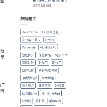
劑量
作
香
心
在
用
留言功能已關閉
港
得
〈Vidalista
安
用
與
40
全
家
購
犀
嗎？
熱點關注
必
買
利
香
讀
建
士
港
用
議〉
評
用
法
中
Dapoxetine
ED藥物比較
價：
家
用
香
真
量
Kamagra香港
Levitra
港
實
完
用
服
整
Vardenafil
Vidalista 40
家
用
教
螺旋
真
經
學〉
他達拉非
保健食品
健康生活
。氨
實
驗
中
服
價格比較
副作用
副作用
與
用
安
勃起功能
勃起功能障礙
報
全
告
購
印度學名藥
增大增粗
與
買
正
指
精子
增大產品
壯陽保健
壯陽藥
貨
南〉
而導
購
中
壯陽藥比較
外用延時產品
買
指
威而鋼
學名藥
延時噴劑
南〉
中