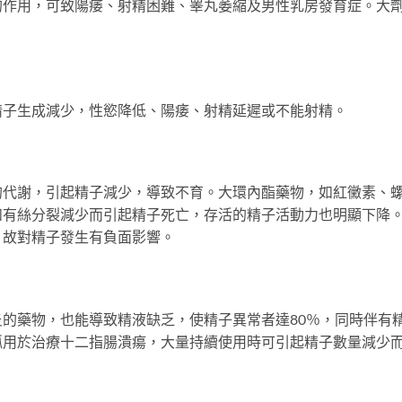
的作用，可致陽痿、射精困難、睾丸萎縮及男性乳房發育症。大
子生成減少，性慾降低、陽痿、射精延遲或不能射精。
謝，引起精子減少，導致不育。大環內酯藥物，如紅黴素、
和有絲分裂減少而引起精子死亡，存活的精子活動力也明顯下降
，故對精子發生有負面影響。
藥物，也能導致精液缺乏，使精子異常者達80％，同時伴有
呱用於治療十二指腸潰瘍，大量持續使用時可引起精子數量減少