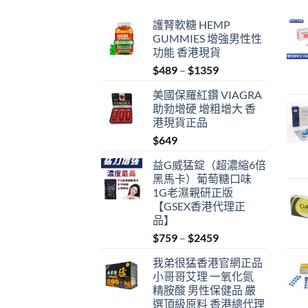
護腎軟糖 HEMP
GUMMIES 增強男性性
功能 香港現貨
Price
$
489
–
$
1359
range:
美國保羅紅鑽 VIAGRA
$489
助勃增硬 增粗增大 香
through
港現貨正品
$1359
$
649
益G威猛錠（超濃縮6倍
黑馬卡）葡萄糖口味
1G老濕親研正版
【GSEX香港代理正
品】
Price
$
759
–
$
2459
range:
我弟很猛香港官網正品
$759
小哥哥艾理 一氧化氮
through
精胺酸 男性保健品 嚴
$2459
選頂級原料 香港總代理