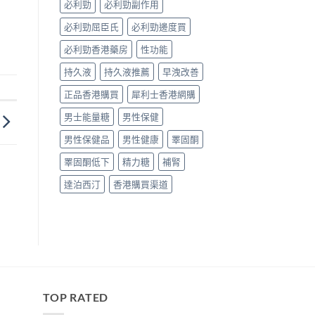
必利勁
必利勁副作用
必利勁屈臣氏
必利勁邊度買
必利勁香港藥房
性功能
持久液
持久液推薦
早洩改善
正品香港購買
犀利士香港網購
男士能量糖
男性保健
男性保健品
男性健康
睪固酮
睪固酮低下
精力糖
補腎
達泊西汀
香港購買渠道
TOP RATED