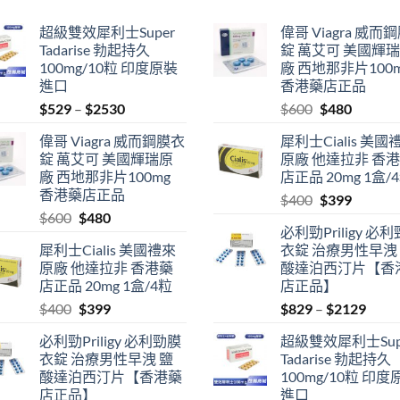
超級雙效犀利士Super
偉哥 Viagra 威而
Tadarise 勃起持久
錠 萬艾可 美國輝
100mg/10粒 印度原裝
廠 西地那非片100
進口
香港藥店正品
Price
Original
Current
$
529
–
$
2530
$
600
$
480
range:
price
price
偉哥 Viagra 威而鋼膜衣
犀利士Cialis 美國
$529
was:
is:
錠 萬艾可 美國輝瑞原
原廠 他達拉非 香
through
$600.
$480.
廠 西地那非片100mg
店正品 20mg 1盒/
$2530
香港藥店正品
Original
Current
$
400
$
399
Original
Current
$
600
$
480
price
price
必利勁Priligy 必
price
price
was:
is:
犀利士Cialis 美國禮來
衣錠 治療男性早洩
was:
is:
$400.
$399.
原廠 他達拉非 香港藥
酸達泊西汀片【香
$600.
$480.
店正品 20mg 1盒/4粒
店正品】
Original
Current
Price
$
400
$
399
$
829
–
$
2129
price
price
range
必利勁Priligy 必利勁膜
超級雙效犀利士Sup
was:
is:
$829
衣錠 治療男性早洩 鹽
Tadarise 勃起持久
$400.
$399.
thro
酸達泊西汀片【香港藥
100mg/10粒 印度
$212
店正品】
進口