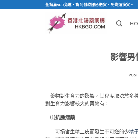
Skip
全館滿500免運、貨到付款隱秘送貨、免費退換貨。
to
content
HO
影響男
POS
藥物對生育力的影響，其程度取決於多種
對生育力影響較大的藥物有：
⑴抗腫瘤藥
可損害生精上皮而發生不可逆的少
精