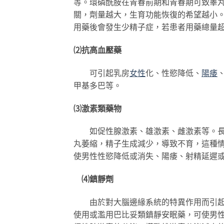
等。環磷酰胺在青春前期和青春期可致睾
關，劑量越大，生育功能恢復的希望越小。
用藥後會發生少精子症，若患者用藥總量超
⑵抗高血壓藥
可引起乳房
女性
化、性慾降低、
陽痿
甲基多巴等。
⑶激素類藥物
如促性腺激素、雄激素、雌激素等。長期
丸萎縮，精子生成減少，導致不育，這種
使男性性慾降低或消失、陽痿、射精延遲
⑷鎮靜劑
由於對大腦邊緣系統的特異作用而引起性
使用或濫用巴比妥類鎮靜安眠藥，可使男