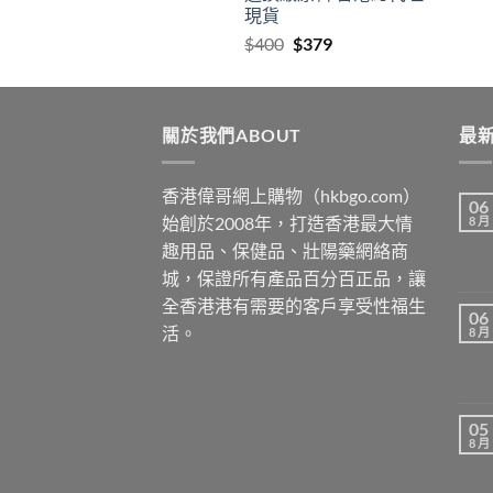
現貨
Original
Current
$
400
$
379
price
price
was:
is:
$400.
$379.
關於我們ABOUT
最新
香港偉哥網上購物（hkbgo.com）
06
始創於2008年，打造香港最大情
8 月
趣用品、保健品、壯陽藥網絡商
城，保證所有產品百分百正品，讓
全香港港有需要的客戶享受性福生
06
活。
8 月
05
8 月