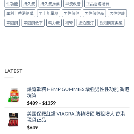
性功能
持久液
持久液推薦
早洩改善
正品香港購買
經
教
驗
學〉
犀利士香港網購
男士能量糖
男性保健
男性保健品
男性健康
與
中
安
睪固酮
睪固酮低下
精力糖
補腎
達泊西汀
香港購買渠道
全
購
買
指
南〉
中
LATEST
護腎軟糖 HEMP GUMMIES 增強男性性功能 香港
現貨
Price
$
489
–
$
1359
range:
美國保羅紅鑽 VIAGRA 助勃增硬 增粗增大 香港
$489
現貨正品
through
$
649
$1359