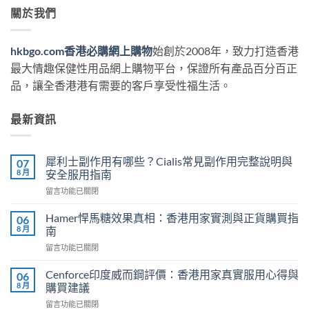
關於我們
hkbgo.com香港必購網上購物
始創於2008年，致力打造香港
最大情趣保健性用品網上購物平台，保證所有產品百分百正
品，讓全香港港有需要的客戶享受性福生活。
最新資訊
犀利士副作用有哪些？Cialis常見副作用完整說明與
07
8 月
安全服用指南
在
留言功能已關閉
〈犀
利
Hamer悍馬糖效果真相：香港用家實測與正貨購買指
06
士
8 月
南
副
在
留言功能已關閉
作
〈Hamer
用
悍
有
Cenforce印度威而鋼評價：香港用家真實服用心得與
06
馬
哪
8 月
購買建議
糖
些？
在
留言功能已關閉
效
Cialis