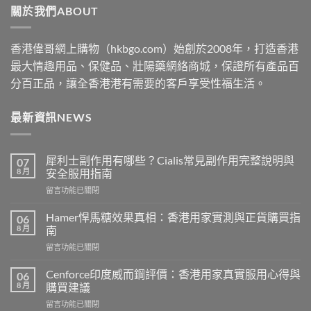
關於我們ABOUT
$2530
香港偉哥網上購物（hkbgo.com）始創於2008年，打造香港
最大情趣用品、保健品、壯陽藥網絡商城，保證所有產品百
分百正品，讓全香港港有需要的客戶享受性福生活。
最新資訊NEWS
犀利士副作用有哪些？Cialis常見副作用完整說明與
07
8 月
安全服用指南
在
留言功能已關閉
〈犀
利
Hamer悍馬糖效果真相：香港用家實測與正貨購買指
06
士
8 月
南
副
在
留言功能已關閉
作
〈Hamer
用
悍
有
Cenforce印度威而鋼評價：香港用家真實服用心得與
06
馬
哪
8 月
購買建議
糖
些？
在
留言功能已關閉
效
Cialis