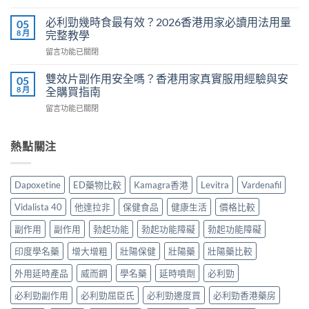
〈Cenforce
果
常
印
真
必利勁幾時食最有效？2026香港用家必讀用法用量
05
見
度
相：
8 月
完整教學
副
威
香
作
在
留言功能已關閉
而
港
用
〈必
鋼
用
完
利
評
雙效片副作用安全嗎？香港用家真實服用經驗與安
05
家
整
勁
價：
8 月
全購買指南
實
說
幾
香
測
明
在
留言功能已關閉
時
港
與
與
〈雙
食
用
正
安
效
最
家
貨
全
片
熱點關注
有
真
購
服
副
效？
實
買
用
作
2026
服
指
指
用
香
用
Dapoxetine
ED藥物比較
Kamagra香港
Levitra
Vardenafil
南〉
南〉
安
港
心
中
中
全
用
得
Vidalista 40
他達拉非
保健食品
健康生活
價格比較
嗎？
家
與
香
必
副作用
副作用
勃起功能
勃起功能障礙
勃起功能障礙
購
港
讀
買
用
印度學名藥
增大增粗
壯陽保健
壯陽藥
壯陽藥比較
用
建
家
法
議〉
真
外用延時產品
威而鋼
學名藥
延時噴劑
必利勁
用
中
實
量
必利勁副作用
必利勁屈臣氏
必利勁邊度買
必利勁香港藥房
服
完
用
整