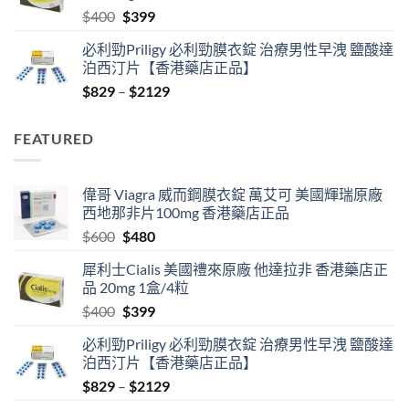
Original
Current
$
400
$
399
price
price
必利勁Priligy 必利勁膜衣錠 治療男性早洩 鹽酸達
was:
is:
泊西汀片【香港藥店正品】
$400.
$399.
Price
$
829
–
$
2129
range:
$829
FEATURED
through
$2129
偉哥 Viagra 威而鋼膜衣錠 萬艾可 美國輝瑞原廠
西地那非片100mg 香港藥店正品
Original
Current
$
600
$
480
price
price
犀利士Cialis 美國禮來原廠 他達拉非 香港藥店正
was:
is:
品 20mg 1盒/4粒
$600.
$480.
Original
Current
$
400
$
399
price
price
必利勁Priligy 必利勁膜衣錠 治療男性早洩 鹽酸達
was:
is:
泊西汀片【香港藥店正品】
$400.
$399.
Price
$
829
–
$
2129
range: