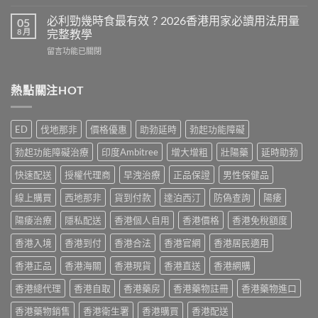
〈Cenforce
果
常
印
真
必利勁幾時食最有效？2026香港用家必讀用法用量
05
見
度
相：
8 月
完整教學
副
威
香
作
在
留言功能已關閉
而
港
用
〈必
鋼
用
完
利
評
家
整
勁
熱點關注HOT
價：
實
說
幾
香
測
明
時
港
與
與
食
用
正
ED
伐地那非
價格優惠
助勃延時
勃起功能障礙
安
最
家
貨
全
有
真
購
勃起功能障礙治療
印度Ambitree
增大增粗
壯陽藥
延時助勃
服
效？
實
買
用
2026
服
快速配送
授權代理商
早洩治療
正品保證
男性保健品
指
指
香
用
南〉
南〉
港
線上購買
西地那非
貨到付款
達泊西汀
防偽查詢
陽痿
心
中
中
用
得
家
陽痿治療
隱私配送
香港個人自用
香港價格
香港免稅額度
與
必
購
香港入境
香港到付
香港合法
香港官網
香港居民適用
讀
買
用
建
香港正品
香港海關
香港現貨
香港直送
香港網購
法
議〉
用
中
香港總代理
香港自取
香港藥房
香港藥物註冊
香港藥物進口
量
完
香港藥物銷售
香港衛生署
香港購買
香港配送
整