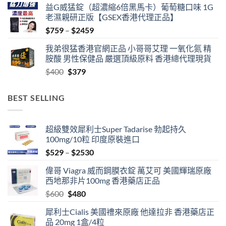
益G威猛錠（超濃縮6倍黑馬卡）葡萄糖口味 1G
老濕親研正版【GSEX香港代理正品】
Price
$
759
–
$
2459
range:
我弟很猛香港官網正品 小哥哥艾理 一氧化氮 精
$759
胺酸 男性保健品 嚴選頂級原料 香港總代理現貨
through
Original
Current
$
400
$
379
$2459
price
price
was:
is:
BEST SELLING
$400.
$379.
超級雙效犀利士Super Tadarise 勃起持久
100mg/10粒 印度原裝進口
Price
$
529
–
$
2530
range:
偉哥 Viagra 威而鋼膜衣錠 萬艾可 美國輝瑞原廠
$529
西地那非片100mg 香港藥店正品
through
Original
Current
$
600
$
480
$2530
price
price
犀利士Cialis 美國禮來原廠 他達拉非 香港藥店正
was:
is:
品 20mg 1盒/4粒
$600.
$480.