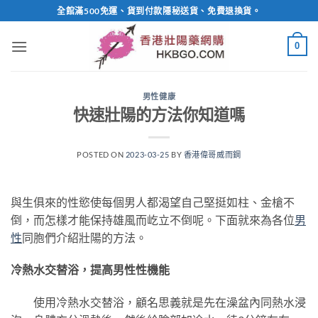
Skip
全館滿500免運、貨到付款隱秘送貨、免費退換貨。
to
content
0
男性健康
快速壯陽的方法你知道嗎
POSTED ON
2023-03-25
BY
香港偉哥威而鋼
與生俱來的性慾使每個男人都渴望自己堅挺如柱、金槍不
倒，而怎樣才能保持雄風而屹立不倒呢。下面就來為各位
男
性
同胞們介紹壯陽的方法。
冷熱水交替浴，提高男性性機能
使用冷熱水交替浴，顧名思義就是先在澡盆內同熱水浸