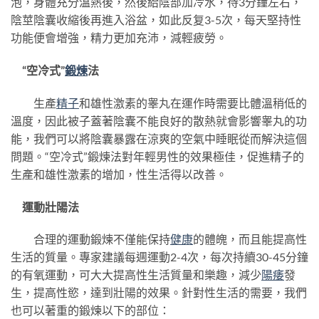
泡，身體充分溫熱後，然後給陰部加冷水，待3分鐘左右，
陰莖陰囊收縮後再進入浴盆，如此反复3-5次，每天堅持性
功能便會增強，精力更加充沛，減輕疲勞。
“空冷式”
鍛煉
法
生產
精子
和雄性激素的睾丸在運作時需要比體溫稍低的
溫度，因此被子蓋著陰囊不能良好的散熱就會影響睾丸的功
能，我們可以將陰囊暴露在涼爽的空氣中睡眠從而解決這個
問題。“空冷式”鍛煉法對年輕男性的效果極佳，促進精子的
生產和雄性激素的增加，性生活得以改善。
運動壯陽法
合理的運動鍛煉不僅能保持
健康
的體魄，而且能提高性
生活的質量。專家建議每週運動2-4次，每次持續30-45分鐘
的有氧運動，可大大提高性生活質量和樂趣，減少
陽痿
發
生，提高性慾，達到壯陽的效果。針對性生活的需要，我們
也可以著重的鍛煉以下的部位：