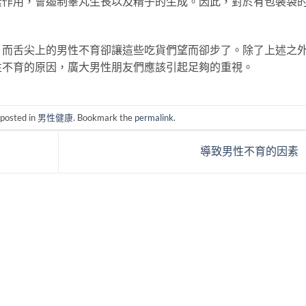
素作用，會遏制睾丸生長以及精子的生成。因此，對於有包裝袋
，而舌尖上的男性不育卻讓這些吃貨們望而卻步了。除了上述之
性不育的原因，廣大男性朋友們應該引起足夠的重視。
 posted in
男性健康
. Bookmark the
permalink
.
導致男性不育的因素