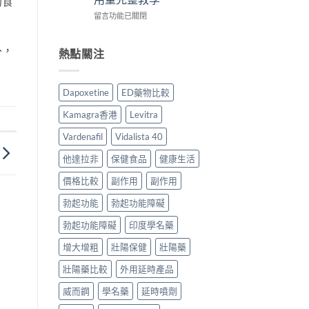
的食
而
用
整
比
在
鋼
留言功能已關閉
家
說
較
〈必
評
實
明
與
利
價：
測
與
選
外，
勁
香
熱點關注
與
安
購
幾
港
正
全
指
時
用
貨
服
南〉
食
家
購
用
中
Dapoxetine
ED藥物比較
最
真
買
指
有
實
指
南〉
Kamagra香港
Levitra
效？
服
南〉
中
2026
用
中
Vardenafil
Vidalista 40
香
心
港
得
他達拉非
保健食品
健康生活
用
與
家
價格比較
副作用
副作用
購
必
買
勃起功能
勃起功能障礙
讀
建
用
議〉
勃起功能障礙
印度學名藥
法
中
用
增大增粗
壯陽保健
壯陽藥
量
完
壯陽藥比較
外用延時產品
整
教
威而鋼
學名藥
延時噴劑
學〉
中