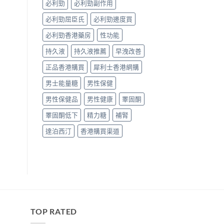
必利勁
必利勁副作用
必利勁屈臣氏
必利勁邊度買
必利勁香港藥房
性功能
持久液
持久液推薦
早洩改善
正品香港購買
犀利士香港網購
男士能量糖
男性保健
男性保健品
男性健康
睪固酮
睪固酮低下
精力糖
補腎
達泊西汀
香港購買渠道
TOP RATED