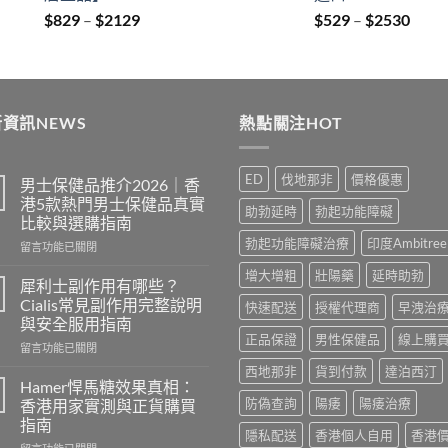
Price
Price
$
829
–
$
2129
$
529
–
$
2530
range:
range
$829
$529
through
thro
$2129
$253
資訊NEWS
熱點關注HOT
ED
伐地那非
價格優惠
男士保健品推介2026｜香
港5款熱門男士保健品真實
助勃延時
勃起功能障礙
比較與選購指南
勃起功能障礙治療
印度Ambitree
在
留言功能已關閉
〈男
增大增粗
壯陽藥
延時助勃
士
犀利士副作用有哪些？
保
Cialis常見副作用完整說明
快速配送
授權代理商
早洩治
健
與安全服用指南
品
正品保證
男性保健品
線上購
在
推
留言功能已關閉
〈犀
介
西地那非
貨到付款
達泊西汀
利
2026
Hamer悍馬糖效果真相：
士
｜
防偽查詢
陽痿
陽痿治療
香港用家實測與正貨購買
副
香
指南
作
港
隱私配送
香港個人自用
香港
在