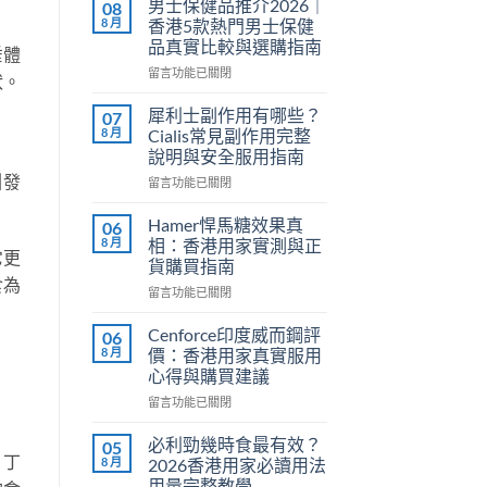
男士保健品推介2026｜
08
8 月
香港5款熱門男士保健
品真實比較與選購指南
垂體
在
留言功能已關閉
狀。
〈男
士
犀利士副作用有哪些？
07
保
8 月
Cialis常見副作用完整
健
說明與安全服用指南
品
引發
在
推
留言功能已關閉
〈犀
介
利
2026
Hamer悍馬糖效果真
06
士
｜
8 月
相：香港用家實測與正
它更
副
香
貨購買指南
作
港
食為
在
用
留言功能已關閉
5
〈Hamer
有
款
悍
哪
熱
Cenforce印度威而鋼評
06
馬
些？
門
8 月
價：香港用家真實服用
糖
Cialis
男
心得與購買建議
效
常
士
在
果
留言功能已關閉
見
保
〈Cenforce
真
副
健
印
相：
作
品
必利勁幾時食最有效？
05
度
香
、丁
用
真
8 月
2026香港用家必讀用法
威
港
完
實
用量完整教學