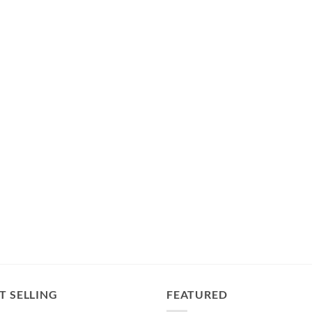
T SELLING
FEATURED