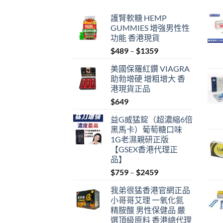
護腎軟糖 HEMP
GUMMIES 增強男性性
功能 香港現貨
Price
$
489
–
$
1359
range:
美國保羅紅鑽 VIAGRA
$489
助勃增硬 增粗增大 香
through
港現貨正品
$1359
$
649
益G威猛錠（超濃縮6倍
黑馬卡）葡萄糖口味
1G老濕親研正版
【GSEX香港代理正
品】
Price
$
759
–
$
2459
range:
我弟很猛香港官網正品
$759
小哥哥艾理 一氧化氮
through
精胺酸 男性保健品 嚴
$2459
選頂級原料 香港總代理