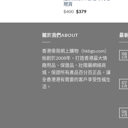
現貨
Original
Current
$
400
$
379
price
price
was:
is:
$400.
$379.
關於我們ABOUT
最新
香港偉哥網上購物（hkbgo.com）
08
始創於2008年，打造香港最大情
8 月
趣用品、保健品、壯陽藥網絡商
城，保證所有產品百分百正品，讓
全香港港有需要的客戶享受性福生
07
活。
8 月
06
8 月