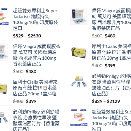
超級雙效犀利士Super
偉哥 Viagra 威而
Tadarise 勃起持久
錠 萬艾可 美國輝
100mg/10粒 印度原裝
廠 西地那非片100
進口
香港藥店正品
Price
Original
Current
$
529
–
$
2530
$
600
$
480
range:
price
price
偉哥 Viagra 威而鋼膜衣
犀利士Cialis 美國
$529
was:
is:
錠 萬艾可 美國輝瑞原
原廠 他達拉非 香
through
$600.
$480.
廠 西地那非片100mg
店正品 20mg 1盒/
$2530
香港藥店正品
Original
Current
$
400
$
399
Original
Current
$
600
$
480
price
price
必利勁Priligy 必
price
price
was:
is:
犀利士Cialis 美國禮來
衣錠 治療男性早洩
was:
is:
$400.
$399.
原廠 他達拉非 香港藥
酸達泊西汀片【香
$600.
$480.
店正品 20mg 1盒/4粒
店正品】
Original
Current
Price
$
400
$
399
$
829
–
$
2129
price
price
range
必利勁Priligy 必利勁膜
超級雙效犀利士Sup
was:
is:
$829
衣錠 治療男性早洩 鹽
Tadarise 勃起持久
$400.
$399.
thro
酸達泊西汀片【香港藥
100mg/10粒 印度
$212
店正品】
進口