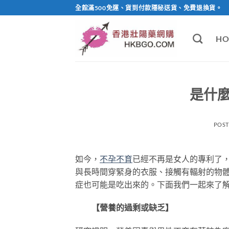
Skip
全館滿500免運、貨到付款隱秘送貨、免費退換貨。
to
content
HO
是什
POS
如今，
不孕不育
已經不再是女人的專利了
與長時間穿緊身的衣服、接觸有輻射的物
症也可能是吃出來的。下面我們一起來了
【營養的過剩或缺乏】