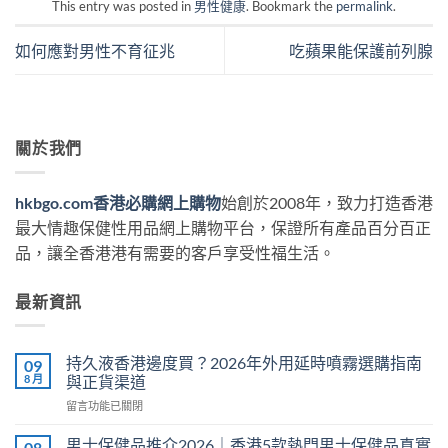
This entry was posted in
男性健康
. Bookmark the
permalink
.
如何應對男性不育征兆
吃蘋果能保護前列腺
關於我們
hkbgo.com香港必購網上購物
始創於2008年，致力打造香港
最大情趣保健性用品網上購物平台，保證所有產品百分百正
品，讓全香港港有需要的客戶享受性福生活。
最新資訊
持久液香港邊度買？2026年外用延時噴霧選購指南
09
8 月
與正貨渠道
在
留言功能已關閉
〈持
久
男士保健品推介2026｜香港5款熱門男士保健品真實
08