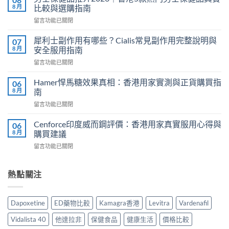
液
8 月
比較與選購指南
香
在
留言功能已關閉
港
〈男
邊
士
度
犀利士副作用有哪些？Cialis常見副作用完整說明與
07
保
買？
8 月
安全服用指南
健
2026
在
留言功能已關閉
品
年
〈犀
推
外
利
介
Hamer悍馬糖效果真相：香港用家實測與正貨購買指
06
用
士
2026
8 月
南
延
副
｜
時
在
留言功能已關閉
作
香
噴
〈Hamer
用
港
霧
悍
有
Cenforce印度威而鋼評價：香港用家真實服用心得與
06
5
選
馬
哪
8 月
購買建議
款
購
糖
些？
熱
指
在
留言功能已關閉
效
Cialis
門
南
〈Cenforce
果
常
男
與
印
真
見
士
正
度
熱點關注
相：
副
保
貨
威
香
作
健
渠
而
港
用
品
道〉
鋼
用
完
Dapoxetine
ED藥物比較
Kamagra香港
Levitra
Vardenafil
真
中
評
家
整
實
價：
實
說
Vidalista 40
他達拉非
保健食品
健康生活
價格比較
比
香
測
明
較