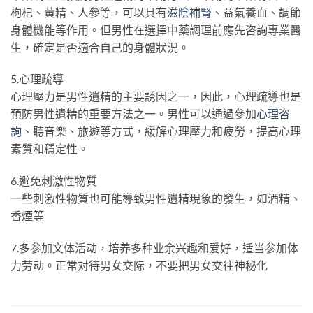
枸杞、黃精、人參等，可以具有
滋陰補腎
、益氣養血、調節
身體機能等作用。但男性在選擇中藥調理前應先咨詢專業醫
生，確定是否適合自己的身體狀況。
5.心理疏導
心理壓力是男性遺精的主要誘因之一，因此，心理疏導也是
預防男性遺精的重要方法之一。男性可以通過參加
心理咨
詢
、聽音樂、旅遊等方式，緩解心理壓力和疲勞，提高心理
素質和穩定性。
6.避免刺激性物質
一些刺激性物質也可能導致男性遺精現象的發生，如酒精、
香煙等
7.多参加文体活动，培养多种业余兴趣和爱好，适当参加体
力劳动。正常对待男女交际，不要把男女交往神秘化