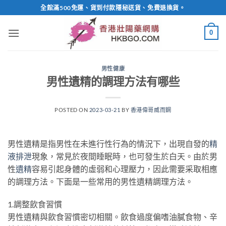
Skip
全館滿500免運、貨到付款隱秘送貨、免費退換貨。
to
content
0
男性健康
男性遺精的調理方法有哪些
POSTED ON
2023-03-21
BY
香港偉哥威而鋼
男性遺精是指男性在未進行性行為的情況下，出現自發的
精
液排泄
現象，常見於夜間睡眠時，也可發生於白天。由於男
性
遺精
容易引起身體的虛弱和心理壓力，因此需要采取相應
的調理方法。下面是一些常用的男性遺精調理方法。
1.調整飲食習慣
男性遺精與飲食習慣密切相關。飲食過度偏嗜油膩食物、辛