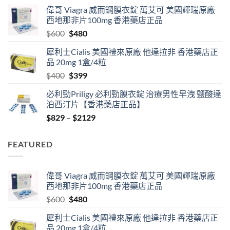
range:
偉哥 Viagra 威而鋼膜衣錠 萬艾可 美國輝瑞原廠
$529
西地那非片100mg 香港藥店正品
through
Original
Current
$
600
$
480
$2530
price
price
犀利士Cialis 美國禮來原廠 他達拉非 香港藥店正
was:
is:
品 20mg 1盒/4粒
$600.
$480.
Original
Current
$
400
$
399
price
price
必利勁Priligy 必利勁膜衣錠 治療男性早洩 鹽酸達
was:
is:
泊西汀片【香港藥店正品】
$400.
$399.
Price
$
829
–
$
2129
range:
$829
FEATURED
through
$2129
偉哥 Viagra 威而鋼膜衣錠 萬艾可 美國輝瑞原廠
西地那非片100mg 香港藥店正品
Original
Current
$
600
$
480
price
price
犀利士Cialis 美國禮來原廠 他達拉非 香港藥店正
was:
is:
品 20mg 1盒/4粒