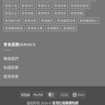
與
與
與
香港入境
香港到付
香港合法
香港官網
香港居民適用
正
安
選
貨
全
購
香港正品
香港海關
香港現貨
香港直送
香港網購
購
服
指
買
用
南〉
香港總代理
香港自取
香港藥房
香港藥物註冊
香港藥物進口
指
指
中
南〉
南〉
香港藥物銷售
香港衛生署
香港購買
香港配送
中
中
售後服務SERVICE
聯絡我們
私隱政策
退貨政策
Visa
PayPal
MasterCard
Cash
Alipay
On
版权所有 2026 ©
香港壯陽藥購物網