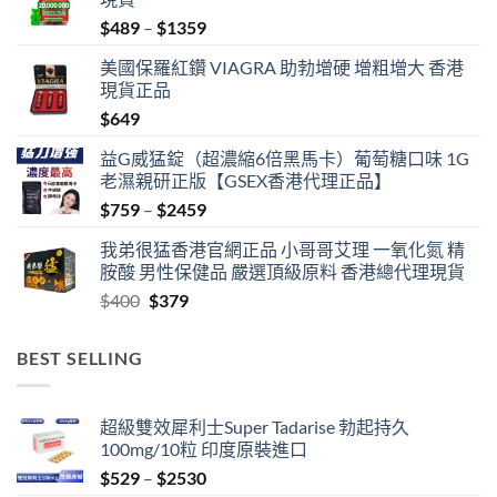
Price
$
489
–
$
1359
range:
美國保羅紅鑽 VIAGRA 助勃增硬 增粗增大 香港
$489
現貨正品
through
$
649
$1359
益G威猛錠（超濃縮6倍黑馬卡）葡萄糖口味 1G
老濕親研正版【GSEX香港代理正品】
Price
$
759
–
$
2459
range:
我弟很猛香港官網正品 小哥哥艾理 一氧化氮 精
$759
胺酸 男性保健品 嚴選頂級原料 香港總代理現貨
through
Original
Current
$
400
$
379
$2459
price
price
was:
is:
BEST SELLING
$400.
$379.
超級雙效犀利士Super Tadarise 勃起持久
100mg/10粒 印度原裝進口
Price
$
529
–
$
2530