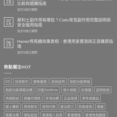
液
8 月
比較與選購指南
香
在
留言功能已關閉
港
〈男
邊
士
度
犀利士副作用有哪些？Cialis常見副作用完整說明與
07
保
買？
8 月
安全服用指南
健
2026
在
留言功能已關閉
品
年
〈犀
推
外
利
介
Hamer悍馬糖效果真相：香港用家實測與正貨購買指
06
用
士
2026
8 月
南
延
副
｜
時
在
留言功能已關閉
作
香
噴
〈Hamer
用
港
霧
悍
有
5
選
馬
熱點關注HOT
哪
款
購
糖
些？
熱
指
效
Cialis
門
南
果
常
男
ED
伐地那非
價格優惠
助勃延時
勃起功能障礙
與
真
見
士
正
相：
副
保
勃起功能障礙治療
印度Ambitree
增大增粗
壯陽藥
延時助勃
貨
香
作
健
渠
港
用
快速配送
授權代理商
早洩治療
正品保證
男性保健品
品
道〉
用
完
真
中
家
線上購買
西地那非
貨到付款
達泊西汀
防偽查詢
陽痿
整
實
實
說
比
測
陽痿治療
隱私配送
香港個人自用
香港價格
香港免稅額度
明
較