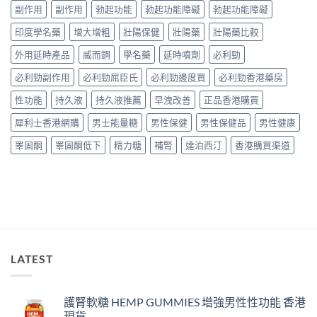
港
與
副作用
副作用
勃起功能
勃起功能障礙
勃起功能障礙
與
與
用
正
安
選
家
印度學名藥
增大增粗
壯陽保健
壯陽藥
壯陽藥比較
貨
全
購
真
購
服
指
實
外用延時產品
威而鋼
學名藥
延時噴劑
必利勁
買
用
南〉
服
指
指
中
必利勁副作用
必利勁屈臣氏
必利勁邊度買
必利勁香港藥房
用
南〉
南〉
心
中
中
性功能
持久液
持久液推薦
早洩改善
正品香港購買
得
與
犀利士香港網購
男士能量糖
男性保健
男性保健品
男性健康
購
買
睪固酮
睪固酮低下
精力糖
補腎
達泊西汀
香港購買渠道
建
議〉
中
LATEST
護腎軟糖 HEMP GUMMIES 增強男性性功能 香港
現貨