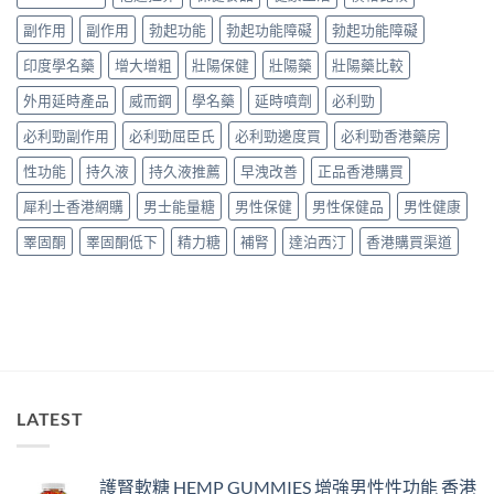
嗎？
家
與
香
必
副作用
副作用
勃起功能
勃起功能障礙
勃起功能障礙
購
港
讀
買
用
印度學名藥
增大增粗
壯陽保健
壯陽藥
壯陽藥比較
用
建
家
法
議〉
真
外用延時產品
威而鋼
學名藥
延時噴劑
必利勁
用
中
實
量
必利勁副作用
必利勁屈臣氏
必利勁邊度買
必利勁香港藥房
服
完
用
整
性功能
持久液
持久液推薦
早洩改善
正品香港購買
經
教
驗
學〉
犀利士香港網購
男士能量糖
男性保健
男性保健品
男性健康
與
中
安
睪固酮
睪固酮低下
精力糖
補腎
達泊西汀
香港購買渠道
全
購
買
指
南〉
中
LATEST
護腎軟糖 HEMP GUMMIES 增強男性性功能 香港