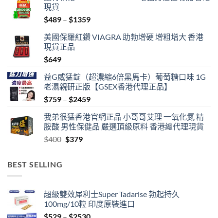
現貨
Price
$
489
–
$
1359
range:
美國保羅紅鑽 VIAGRA 助勃增硬 增粗增大 香港
$489
現貨正品
through
$
649
$1359
益G威猛錠（超濃縮6倍黑馬卡）葡萄糖口味 1G
老濕親研正版【GSEX香港代理正品】
Price
$
759
–
$
2459
range:
我弟很猛香港官網正品 小哥哥艾理 一氧化氮 精
$759
胺酸 男性保健品 嚴選頂級原料 香港總代理現貨
through
Original
Current
$
400
$
379
$2459
price
price
was:
is:
BEST SELLING
$400.
$379.
超級雙效犀利士Super Tadarise 勃起持久
100mg/10粒 印度原裝進口
Price
$
529
–
$
2530