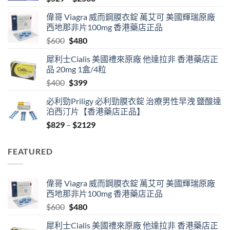
range:
偉哥 Viagra 威而鋼膜衣錠 萬艾可 美國輝瑞原廠
$529
西地那非片100mg 香港藥店正品
through
Original
Current
$
600
$
480
$2530
price
price
犀利士Cialis 美國禮來原廠 他達拉非 香港藥店正
was:
is:
品 20mg 1盒/4粒
$600.
$480.
Original
Current
$
400
$
399
price
price
必利勁Priligy 必利勁膜衣錠 治療男性早洩 鹽酸達
was:
is:
泊西汀片【香港藥店正品】
$400.
$399.
Price
$
829
–
$
2129
range:
$829
FEATURED
through
$2129
偉哥 Viagra 威而鋼膜衣錠 萬艾可 美國輝瑞原廠
西地那非片100mg 香港藥店正品
Original
Current
$
600
$
480
price
price
犀利士Cialis 美國禮來原廠 他達拉非 香港藥店正
was:
is: