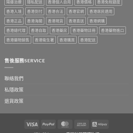
家
陽痿治療
隱私配送
香港個人自用
香港價格
香港免稅額度
與
必
購
香港入境
香港到付
香港合法
香港官網
香港居民適用
讀
買
用
建
香港正品
香港海關
香港現貨
香港直送
香港網購
法
議〉
用
中
香港總代理
香港自取
香港藥房
香港藥物註冊
香港藥物進口
量
完
香港藥物銷售
香港衛生署
香港購買
香港配送
整
教
學〉
中
售後服務SERVICE
聯絡我們
私隱政策
退貨政策
Visa
PayPal
MasterCard
Cash
Alipay
On