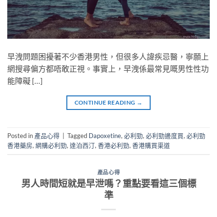
早洩問題困擾著不少香港男性，但很多人諱疾忌醫，寧願上
網搜尋偏方都唔敢正視。事實上，早洩係最常見嘅男性性功
能障礙 […]
CONTINUE READING
→
Posted in
產品心得
|
Tagged
Dapoxetine
,
必利勁
,
必利勁邊度買
,
必利勁
香港藥房
,
網購必利勁
,
達泊西汀
,
香港必利勁
,
香港購買渠道
產品心得
男人時間短就是早泄嗎？重點要看這三個標
準