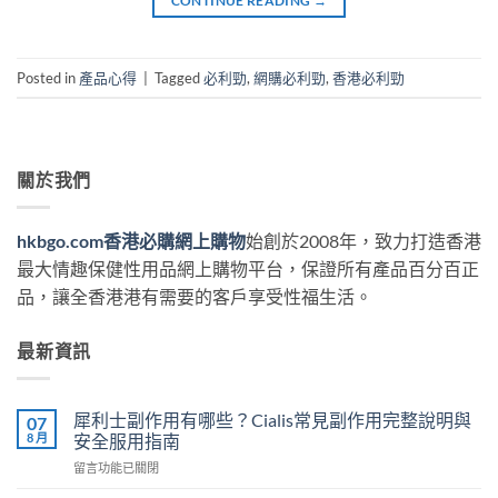
CONTINUE READING
→
Posted in
產品心得
|
Tagged
必利勁
,
網購必利勁
,
香港必利勁
關於我們
hkbgo.com香港必購網上購物
始創於2008年，致力打造香港
最大情趣保健性用品網上購物平台，保證所有產品百分百正
品，讓全香港港有需要的客戶享受性福生活。
最新資訊
犀利士副作用有哪些？Cialis常見副作用完整說明與
07
8 月
安全服用指南
在
留言功能已關閉
〈犀