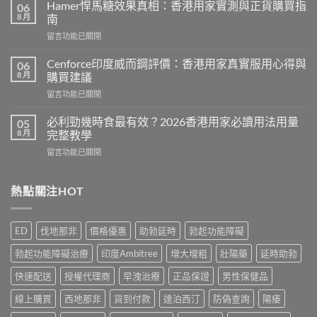
利
Hamer悍馬糖效果真相：香港用家實測與正貨購買指
06
士
8 月
南
副
在
留言功能已關閉
作
〈Hamer
用
悍
有
Cenforce印度威而鋼評價：香港用家真實服用心得與
06
馬
哪
8 月
購買建議
糖
些？
在
留言功能已關閉
效
Cialis
〈Cenforce
果
常
印
真
必利勁幾時食最有效？2026香港用家必讀用法用量
05
見
度
相：
8 月
完整教學
副
威
香
作
在
留言功能已關閉
而
港
用
〈必
鋼
用
完
利
評
家
整
勁
熱點關注HOT
價：
實
說
幾
香
測
明
時
港
與
與
食
用
正
ED
伐地那非
價格優惠
助勃延時
勃起功能障礙
安
最
家
貨
全
有
真
購
勃起功能障礙治療
印度Ambitree
增大增粗
壯陽藥
延時助勃
服
效？
實
買
用
2026
服
快速配送
授權代理商
早洩治療
正品保證
男性保健品
指
指
香
用
南〉
南〉
港
線上購買
西地那非
貨到付款
達泊西汀
防偽查詢
陽痿
心
中
中
用
得