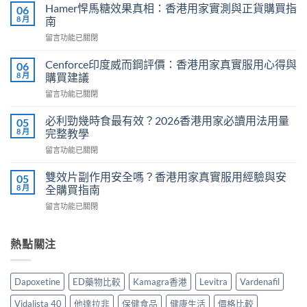
利
Hamer悍馬糖效果真相：香港用家實測與正貨購買指
06
士
8 月
南
副
在
留言功能已關閉
作
〈Hamer
用
悍
有
Cenforce印度威而鋼評價：香港用家真實服用心得與
06
馬
哪
8 月
購買建議
糖
些？
在
留言功能已關閉
效
Cialis
〈Cenforce
果
常
印
真
必利勁幾時食最有效？2026香港用家必讀用法用量
05
見
度
相：
8 月
完整教學
副
威
香
作
在
留言功能已關閉
而
港
用
〈必
鋼
用
完
利
評
雙效片副作用安全嗎？香港用家真實服用經驗與安
05
家
整
勁
價：
8 月
全購買指南
實
說
幾
香
測
明
在
留言功能已關閉
時
港
與
與
〈雙
食
用
正
安
效
最
家
貨
全
片
熱點關注
有
真
購
服
副
效？
實
買
用
作
2026
服
指
指
用
香
用
Dapoxetine
ED藥物比較
Kamagra香港
Levitra
Vardenafil
南〉
南〉
安
港
心
中
中
全
用
得
Vidalista 40
他達拉非
保健食品
健康生活
價格比較