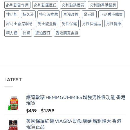
與
與
必利勁副作用
必利勁屈臣氏
必利勁邊度買
必利勁香港藥房
正
安
選
貨
全
購
性功能
持久液
持久液推薦
早洩改善
樂威壯
正品香港購買
購
服
指
買
用
南〉
犀利士香港網購
男士能量糖
男性保健
男性保健品
男性健康
指
指
中
南〉
南〉
精力糖
補腎
達泊西汀
香港購買渠道
中
中
LATEST
護腎軟糖 HEMP GUMMIES 增強男性性功能 香港
現貨
Price
$
489
–
$
1359
range:
美國保羅紅鑽 VIAGRA 助勃增硬 增粗增大 香港
$489
現貨正品
through