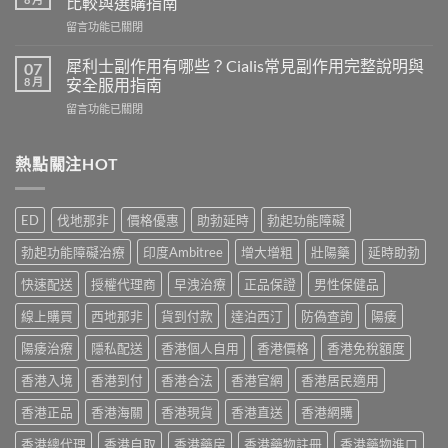
比較與選購指南
香
香
在
留言功能已關閉
港
港
〈男
邊
用
士
度
犀利士副作用有哪些？Cialis常見副作用完整說明與
07
家
保
買？
8 月
安全服用指南
真
健
2026
實
在
留言功能已關閉
品
年
服
〈犀
推
外
用
利
介
用
心
士
熱點關注HOT
2026
延
得
副
｜
時
與
作
香
噴
2026
用
港
霧
ED
伐地那非
價格優惠
助勃延時
勃起功能障礙
購
有
5
選
買
哪
款
購
勃起功能障礙治療
印度Ambitree
增大增粗
壯陽藥
延時助勃
建
些？
熱
指
議〉
Cialis
門
快速配送
授權代理商
早洩治療
正品保證
男性保健品
南
中
常
男
與
見
線上購買
西地那非
貨到付款
達泊西汀
防偽查詢
陽痿
士
正
副
保
貨
作
陽痿治療
隱私配送
香港個人自用
香港價格
香港免稅額度
健
渠
用
品
道〉
香港入境
香港到付
香港合法
香港官網
香港居民適用
完
真
中
整
實
香港正品
香港海關
香港現貨
香港直送
香港網購
說
比
明
較
香港總代理
香港自取
香港藥房
香港藥物註冊
香港藥物進口
與