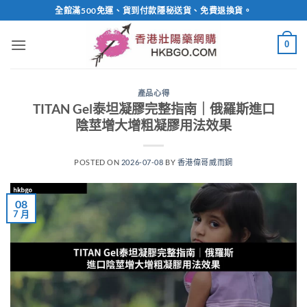
Skip
全館滿500免運、貨到付款隱秘送貨、免費退換貨。
to
content
0
產品心得
TITAN Gel泰坦凝膠完整指南｜俄羅斯進口
陰莖增大增粗凝膠用法效果
POSTED ON
2026-07-08
BY
香港偉哥威而鋼
08
7 月