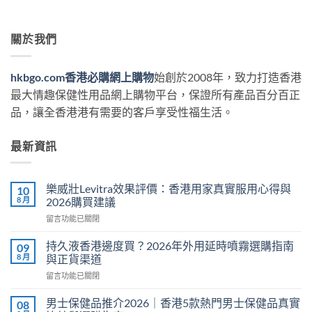
關於我們
hkbgo.com香港必購網上購物
始創於2008年，致力打造香港
最大情趣保健性用品網上購物平台，保證所有產品百分百正
品，讓全香港港有需要的客戶享受性福生活。
最新資訊
樂威壯Levitra效果評價：香港用家真實服用心得與
10
8 月
2026購買建議
在
留言功能已關閉
〈樂
威
持久液香港邊度買？2026年外用延時噴霧選購指南
09
壯
8 月
與正貨渠道
Levitra
在
留言功能已關閉
效
〈持
果
久
評
男士保健品推介2026｜香港5款熱門男士保健品真實
08
液