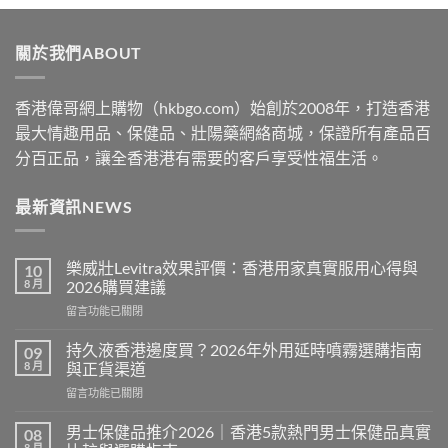
$529
through
關於我們ABOUT
$2530
香港偉哥網上購物（hkbgo.com）始創於2008年，打造香港
最大情趣用品、保健品、壯陽藥網絡商城，保證所有產品百
分百正品，讓全香港港有需要的客戶享受性福生活。
最新資訊NEWS
樂威壯Levitra效果評價：香港用家真實服用心得與
10
8 月
2026購買建議
在
留言功能已關閉
〈樂
威
持久液香港邊度買？2026年外用延時噴霧選購指南
09
壯
8 月
與正貨渠道
Levitra
在
留言功能已關閉
效
〈持
果
久
評
男士保健品推介2026｜香港5款熱門男士保健品真實
08
液
價：
8 月