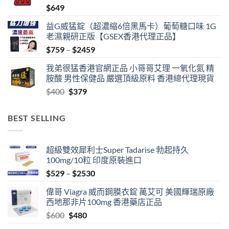
$
649
$1359
益G威猛錠（超濃縮6倍黑馬卡）葡萄糖口味 1G
老濕親研正版【GSEX香港代理正品】
Price
$
759
–
$
2459
range:
我弟很猛香港官網正品 小哥哥艾理 一氧化氮 精
$759
胺酸 男性保健品 嚴選頂級原料 香港總代理現貨
through
Original
Current
$
400
$
379
$2459
price
price
was:
is:
BEST SELLING
$400.
$379.
超級雙效犀利士Super Tadarise 勃起持久
100mg/10粒 印度原裝進口
Price
$
529
–
$
2530
range:
偉哥 Viagra 威而鋼膜衣錠 萬艾可 美國輝瑞原廠
$529
西地那非片100mg 香港藥店正品
through
Original
Current
$
600
$
480
$2530
price
price