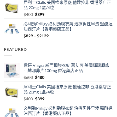
犀利士Cialis 美國禮來原廠 他達拉非 香港藥店正
was:
is:
品 20mg 1盒/4粒
$600.
$480.
Original
Current
$
400
$
399
price
price
必利勁Priligy 必利勁膜衣錠 治療男性早洩 鹽酸達
was:
is:
泊西汀片【香港藥店正品】
$400.
$399.
Price
$
829
–
$
2129
range:
$829
FEATURED
through
$2129
偉哥 Viagra 威而鋼膜衣錠 萬艾可 美國輝瑞原廠
西地那非片100mg 香港藥店正品
Original
Current
$
600
$
480
price
price
犀利士Cialis 美國禮來原廠 他達拉非 香港藥店正
was:
is:
品 20mg 1盒/4粒
$600.
$480.
Original
Current
$
400
$
399
price
price
必利勁Priligy 必利勁膜衣錠 治療男性早洩 鹽酸達
was:
is:
泊西汀片【香港藥店正品】
$400.
$399.