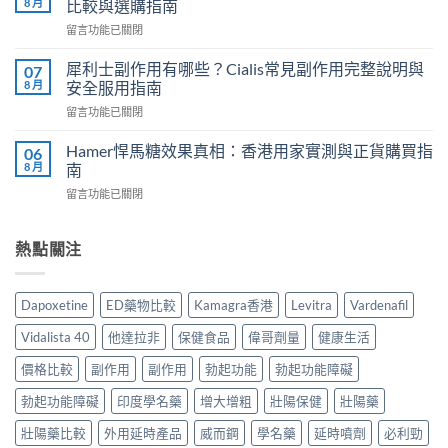
價：
8 月
比較與選購指南
香
香
在
留言功能已關閉
港
港
〈男
邊
用
士
度
犀利士副作用有哪些？Cialis常見副作用完整說明與
07
家
保
買？
8 月
安全服用指南
真
健
2026
實
在
留言功能已關閉
品
年
服
〈犀
推
外
用
利
介
Hamer悍馬糖效果真相：香港用家實測與正貨購買指
06
用
心
士
2026
8 月
南
延
得
副
｜
時
與
在
留言功能已關閉
作
香
噴
2026
〈Hamer
用
港
霧
購
悍
有
5
選
買
馬
熱點關注
哪
款
購
建
糖
些？
熱
指
議〉
效
Cialis
門
南
中
果
常
男
Dapoxetine
ED藥物比較
Kamagra香港
Levitra
Vardenafil
與
真
見
士
正
相：
副
保
Vidalista 40
他達拉非
保健食品
偉哥劑量
健康生活
貨
香
作
健
渠
港
用
價格比較
副作用
副作用
勃起功能
勃起功能障礙
品
道〉
用
完
真
中
家
勃起功能障礙
印度學名藥
增大增粗
壯陽保健
壯陽藥
整
實
實
說
比
測
壯陽藥比較
外用延時產品
威而鋼
學名藥
延時噴劑
必利勁
明
較
與