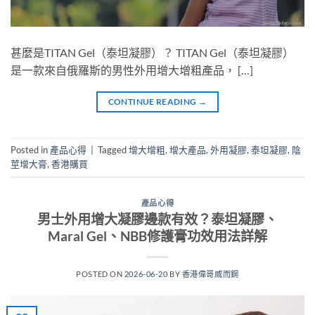
甚麼是TITAN Gel（泰坦凝膠）？ TITAN Gel（泰坦凝膠）
是一款來自俄羅斯的男性外用增大增粗產品， […]
CONTINUE READING
→
Posted in
產品心得
|
Tagged
增大增粗
,
增大產品
,
外用凝膠
,
泰坦凝膠
,
陰
莖增大膏
,
香港購買
產品心得
男士外用增大凝膠邊款有效？泰坦凝膠、
Maral Gel、NBB修護膏功效用法詳解
POSTED ON
2026-06-20
BY
香港偉哥威而鋼