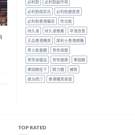
必利勁
必利勁副作用
南〉
中
必利勁屈臣氏
必利勁邊度買
必利勁香港藥房
性功能
持久液
持久液推薦
早洩改善
自
正品香港購買
犀利士香港網購
男士能量糖
男性保健
男性保健品
男性健康
睪固酮
睪固酮低下
精力糖
補腎
達泊西汀
香港購買渠道
TOP RATED