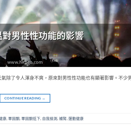
天氣除了令人渾身不爽，原來對男性性功能也有顯著影響。不少
CONTINUE READING
→
健康
,
睪固酮
,
睪固酮低下
,
自我檢測
,
補腎
,
運動健康