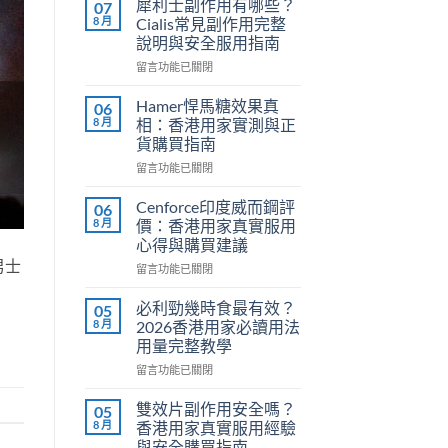
犀利士副作用有哪些？
07
8 月
Cialis常見副作用完整
說明與安全服用指南
在
留言功能已關閉
〈犀
利
Hamer悍馬糖效果真
06
士
8 月
相：香港用家實測與正
副
貨購買指南
作
在
用
留言功能已關閉
〈Hamer
有
悍
哪
Cenforce印度威而鋼評
06
馬
些？
8 月
價：香港用家真實服用
糖
Cialis
心得與購買建議
效
常
男士
在
果
留言功能已關閉
見
〈Cenforce
真
副
印
相：
作
必利勁幾時食最有效？
05
度
香
用
8 月
2026香港用家必讀用法
威
港
完
用量完整教學
而
用
整
在
鋼
留言功能已關閉
家
說
〈必
評
實
明
利
價：
測
與
雙效片副作用安全嗎？
05
勁
香
與
安
8 月
香港用家真實服用經驗
幾
港
正
全
與安全購買指南