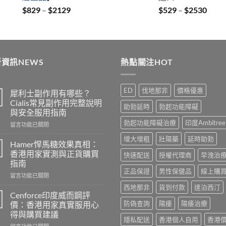
Price
Price
$
829
–
$
2129
$
529
–
$
2530
range:
range
$829
$529
through
thro
$2129
$253
資訊NEWS
熱點關注HOT
ED
伐地那非
價格優惠
犀利士副作用有哪些？
Cialis常見副作用完整說明
助勃延時
勃起功能障礙
與安全服用指南
勃起功能障礙治療
印度Ambitree
在
留言功能已關閉
〈犀
增大增粗
壯陽藥
延時助勃
利
Hamer悍馬糖效果真相：
士
香港用家實測與正貨購買
快速配送
授權代理商
早洩治
副
指南
作
正品保證
男性保健品
線上購
在
用
留言功能已關閉
〈Hamer
有
西地那非
貨到付款
達泊西汀
悍
哪
Cenforce印度威而鋼評
馬
些？
防偽查詢
陽痿
陽痿治療
價：香港用家真實服用心
糖
Cialis
得與購買建議
效
常
隱私配送
香港個人自用
香港
在