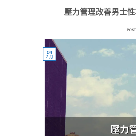
壓力管理改善男士性
POS
04
7 月