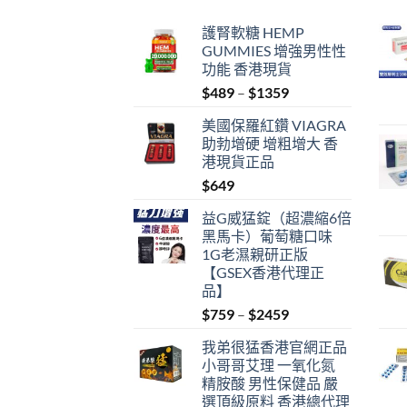
護腎軟糖 HEMP
GUMMIES 增強男性性
功能 香港現貨
Price
$
489
–
$
1359
range:
美國保羅紅鑽 VIAGRA
$489
助勃增硬 增粗增大 香
through
港現貨正品
$1359
$
649
益G威猛錠（超濃縮6倍
黑馬卡）葡萄糖口味
1G老濕親研正版
【GSEX香港代理正
品】
Price
$
759
–
$
2459
range:
我弟很猛香港官網正品
$759
小哥哥艾理 一氧化氮
through
精胺酸 男性保健品 嚴
$2459
選頂級原料 香港總代理