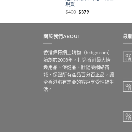
現貨
Original
Current
$
400
$
379
price
price
was:
is:
$400.
$379.
關於我們ABOUT
最新
香港偉哥網上購物（hkbgo.com）
07
始創於2008年，打造香港最大情
8 月
趣用品、保健品、壯陽藥網絡商
城，保證所有產品百分百正品，讓
全香港港有需要的客戶享受性福生
06
活。
8 月
06
8 月