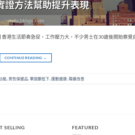
 香港生活節奏急促，工作壓力大，不少男士在30歲後開始察覺
CONTINUE READING
→
功能
,
男性保健品
,
睪固酮低下
,
運動健康
,
陽痿改善
T SELLING
FEATURED