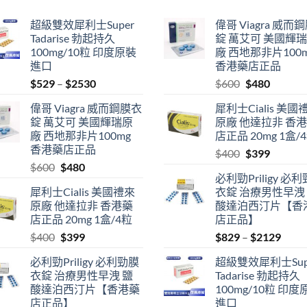
超級雙效犀利士Super
偉哥 Viagra 威而
Tadarise 勃起持久
錠 萬艾可 美國輝
100mg/10粒 印度原裝
廠 西地那非片100
進口
香港藥店正品
Price
Original
Current
$
529
–
$
2530
$
600
$
480
range:
price
price
偉哥 Viagra 威而鋼膜衣
犀利士Cialis 美國
$529
was:
is:
錠 萬艾可 美國輝瑞原
原廠 他達拉非 香
through
$600.
$480.
廠 西地那非片100mg
店正品 20mg 1盒/
$2530
香港藥店正品
Original
Current
$
400
$
399
Original
Current
$
600
$
480
price
price
必利勁Priligy 必
price
price
was:
is:
犀利士Cialis 美國禮來
衣錠 治療男性早洩
was:
is:
$400.
$399.
原廠 他達拉非 香港藥
酸達泊西汀片【香
$600.
$480.
店正品 20mg 1盒/4粒
店正品】
Original
Current
Price
$
400
$
399
$
829
–
$
2129
price
price
range
必利勁Priligy 必利勁膜
超級雙效犀利士Sup
was:
is:
$829
衣錠 治療男性早洩 鹽
Tadarise 勃起持久
$400.
$399.
thro
酸達泊西汀片【香港藥
100mg/10粒 印度
$212
店正品】
進口