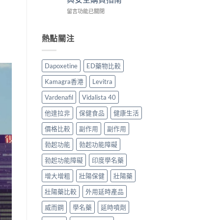
時
用
貨
服
在
食
留言功能已關閉
家
購
用
〈雙
最
真
買
指
效
有
實
指
南〉
片
效？
熱點關注
服
南〉
中
副
2026
用
中
作
香
心
用
港
得
Dapoxetine
ED藥物比較
安
用
與
全
家
購
Kamagra香港
Levitra
嗎？
必
買
香
讀
建
Vardenafil
Vidalista 40
港
用
議〉
用
法
中
他達拉非
保健食品
健康生活
家
用
真
價格比較
副作用
副作用
量
實
完
勃起功能
勃起功能障礙
服
整
用
教
勃起功能障礙
印度學名藥
經
學〉
驗
中
增大增粗
壯陽保健
壯陽藥
與
安
壯陽藥比較
外用延時產品
全
購
威而鋼
學名藥
延時噴劑
買
指