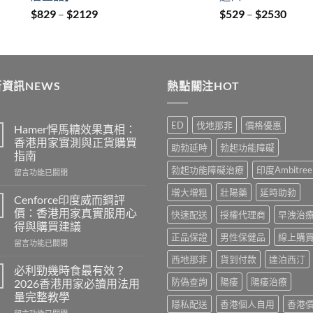
Price
Price
$
829
–
$
2129
$
529
–
$
2530
range:
range
$829
$529
through
thro
$2129
$253
資訊NEWS
熱點關注HOT
ED
伐地那非
價格優惠
Hamer悍馬糖效果真相：
香港用家實測與正貨購買
助勃延時
勃起功能障礙
指南
勃起功能障礙治療
印度Ambitree
在
留言功能已關閉
〈Hamer
增大增粗
壯陽藥
延時助勃
悍
Cenforce印度威而鋼評
馬
價：香港用家真實服用心
快速配送
授權代理商
早洩治
糖
得與購買建議
效
正品保證
男性保健品
線上購
在
果
留言功能已關閉
〈Cenforce
真
西地那非
貨到付款
達泊西汀
印
相：
必利勁幾時食最有效？
度
香
防偽查詢
陽痿
陽痿治療
2026香港用家必讀用法用
威
港
量完整教學
而
用
隱私配送
香港個人自用
香港
在