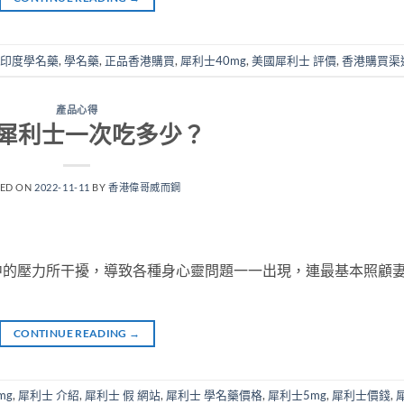
印度學名藥
,
學名藥
,
正品香港購買
,
犀利士40mg
,
美國犀利士 評價
,
香港購買渠
產品心得
犀利士一次吃多少？
TED ON
2022-11-11
BY
香港偉哥威而鋼
中的壓力所干擾，導致各種身心靈問題一一出現，連最基本照顧
CONTINUE READING
→
mg
,
犀利士 介紹
,
犀利士 假 網站
,
犀利士 學名藥價格
,
犀利士5mg
,
犀利士價錢
,