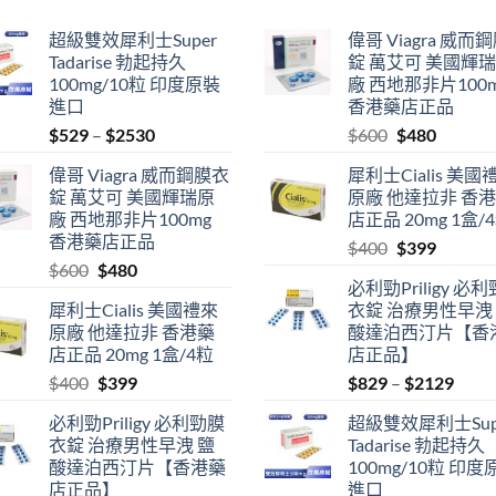
超級雙效犀利士Super
偉哥 Viagra 威而
Tadarise 勃起持久
錠 萬艾可 美國輝
100mg/10粒 印度原裝
廠 西地那非片100
進口
香港藥店正品
Price
Original
Current
$
529
–
$
2530
$
600
$
480
range:
price
price
偉哥 Viagra 威而鋼膜衣
犀利士Cialis 美國
$529
was:
is:
錠 萬艾可 美國輝瑞原
原廠 他達拉非 香
through
$600.
$480.
廠 西地那非片100mg
店正品 20mg 1盒/
$2530
香港藥店正品
Original
Current
$
400
$
399
Original
Current
$
600
$
480
price
price
必利勁Priligy 必
price
price
was:
is:
犀利士Cialis 美國禮來
衣錠 治療男性早洩
was:
is:
$400.
$399.
原廠 他達拉非 香港藥
酸達泊西汀片【香
$600.
$480.
店正品 20mg 1盒/4粒
店正品】
Original
Current
Price
$
400
$
399
$
829
–
$
2129
price
price
range
必利勁Priligy 必利勁膜
超級雙效犀利士Sup
was:
is:
$829
衣錠 治療男性早洩 鹽
Tadarise 勃起持久
$400.
$399.
thro
酸達泊西汀片【香港藥
100mg/10粒 印度
$212
店正品】
進口