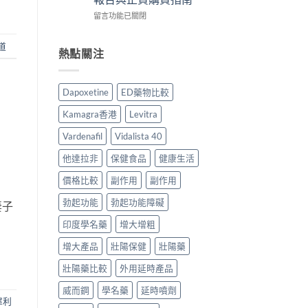
作
香
心
在
用
留言功能已關閉
港
得
〈Vidalista
安
用
與
40
全
家
購
道
犀
嗎？
熱點關注
必
買
利
香
讀
建
士
港
用
議〉
評
用
法
中
Dapoxetine
ED藥物比較
價：
家
用
香
真
量
Kamagra香港
Levitra
港
實
完
用
服
整
Vardenafil
Vidalista 40
家
用
教
真
經
學〉
他達拉非
保健食品
健康生活
實
驗
中
服
價格比較
副作用
副作用
與
用
安
勃起功能
勃起功能障礙
報
全
妻子
告
購
印度學名藥
增大增粗
與
買
正
指
增大產品
壯陽保健
壯陽藥
貨
南〉
購
中
壯陽藥比較
外用延時產品
買
指
威而鋼
學名藥
延時噴劑
南〉
犀利
中