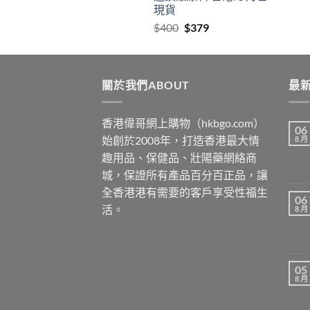
現貨
Original
Current
$
400
$
379
price
price
was:
is:
$400.
$379.
關於我們ABOUT
最新
香港偉哥網上購物（hkbgo.com）
06
始創於2008年，打造香港最大情
8 月
趣用品、保健品、壯陽藥網絡商
城，保證所有產品百分百正品，讓
全香港港有需要的客戶享受性福生
06
活。
8 月
05
8 月