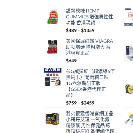
護腎軟糖 HEMP
GUMMIES 增強男性性
功能 香港現貨
Price
$
489
–
$
1359
range:
美國保羅紅鑽 VIAGRA
$489
助勃增硬 增粗增大 香
through
港現貨正品
$1359
$
649
益G威猛錠（超濃縮6倍
黑馬卡）葡萄糖口味
1G老濕親研正版
【GSEX香港代理正
品】
Price
$
759
–
$
2459
range:
我弟很猛香港官網正品
$759
小哥哥艾理 一氧化氮
through
精胺酸 男性保健品 嚴
$2459
選頂級原料 香港總代理