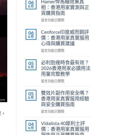
Hamer悍馬糖效果真
06
8 月
相：香港用家實測與正
貨購買指南
在
留言功能已關閉
〈Hamer
悍
Cenforce印度威而鋼評
06
馬
8 月
價：香港用家真實服用
糖
心得與購買建議
效
在
果
留言功能已關閉
〈Cenforce
真
印
相：
必利勁幾時食最有效？
05
度
香
8 月
2026香港用家必讀用法
威
港
用量完整教學
而
用
在
鋼
留言功能已關閉
家
〈必
評
實
利
價：
測
雙效片副作用安全嗎？
05
勁
香
與
8 月
香港用家真實服用經驗
幾
港
正
與安全購買指南
時
用
貨
在
食
留言功能已關閉
家
購
課，
〈雙
最
真
買
效
有
實
指
Vidalista 40犀利士評
04
片
效？
服
南〉
8 月
價：香港用家真實服用
副
2026
用
中
報告與正貨購買指南