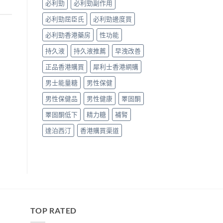
必利勁
必利勁副作用
必利勁屈臣氏
必利勁邊度買
必利勁香港藥房
性功能
持久液
持久液推薦
早洩改善
正品香港購買
犀利士香港網購
男士能量糖
男性保健
男性保健品
男性健康
睪固酮
睪固酮低下
精力糖
補腎
達泊西汀
香港購買渠道
TOP RATED