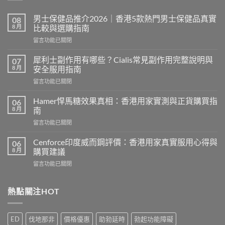
男士保健品推介2026｜香港5款熱門男士保健品真實
08
8 月
比較與選購指南
在
留言功能已關閉
〈男
士
犀利士副作用有哪些？Cialis常見副作用完整說明與
07
保
8 月
安全服用指南
健
在
留言功能已關閉
品
〈犀
推
利
介
Hamer悍馬糖效果真相：香港用家實測與正貨購買指
06
士
2026
8 月
南
副
｜
在
留言功能已關閉
作
香
〈Hamer
用
港
悍
有
Cenforce印度威而鋼評價：香港用家真實服用心得與
06
5
馬
哪
8 月
購買建議
款
糖
些？
熱
在
留言功能已關閉
效
Cialis
門
〈Cenforce
果
常
男
印
真
見
士
度
熱點關注HOT
相：
副
保
威
香
作
健
而
港
用
品
鋼
用
完
ED
伐地那非
價格優惠
助勃延時
勃起功能障礙
真
評
家