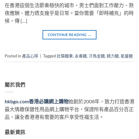
在香港這個生活節奏極快的城市，男士們面對工作壓力、熬
夜應酬、體力透支幾乎是日常。當你需要「即時補充」的時
候，傳 […]
CONTINUE READING
→
Posted in
產品心得
|
Tagged
壯陽糖果
,
永春糖
,
汗馬金糖
,
精力糖
,
能量糖
關於我們
hkbgo.com香港必購網上購物
始創於2008年，致力打造香港
最大情趣保健性用品網上購物平台，保證所有產品百分百正
品，讓全香港港有需要的客戶享受性福生活。
最新資訊