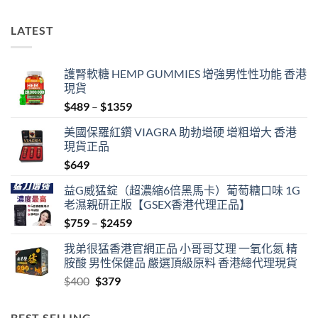
LATEST
護腎軟糖 HEMP GUMMIES 增強男性性功能 香港
現貨
Price
$
489
–
$
1359
range:
美國保羅紅鑽 VIAGRA 助勃增硬 增粗增大 香港
$489
現貨正品
through
$
649
$1359
益G威猛錠（超濃縮6倍黑馬卡）葡萄糖口味 1G
老濕親研正版【GSEX香港代理正品】
Price
$
759
–
$
2459
range:
我弟很猛香港官網正品 小哥哥艾理 一氧化氮 精
$759
胺酸 男性保健品 嚴選頂級原料 香港總代理現貨
through
Original
Current
$
400
$
379
$2459
price
price
was:
is:
BEST SELLING