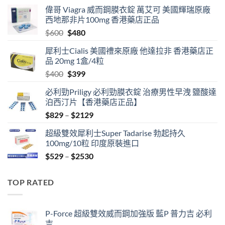
偉哥 Viagra 威而鋼膜衣錠 萬艾可 美國輝瑞原廠
西地那非片100mg 香港藥店正品
Original
Current
$
600
$
480
price
price
犀利士Cialis 美國禮來原廠 他達拉非 香港藥店正
was:
is:
品 20mg 1盒/4粒
$600.
$480.
Original
Current
$
400
$
399
price
price
必利勁Priligy 必利勁膜衣錠 治療男性早洩 鹽酸達
was:
is:
泊西汀片【香港藥店正品】
$400.
$399.
Price
$
829
–
$
2129
range:
超級雙效犀利士Super Tadarise 勃起持久
$829
100mg/10粒 印度原裝進口
through
Price
$
529
–
$
2530
$2129
range:
$529
TOP RATED
through
$2530
P-Force 超級雙效威而鋼加強版 藍P 普力吉 必利
吉