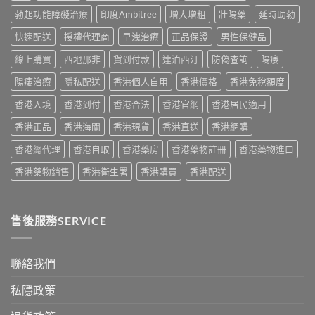
整
實
價：
實
說
勃起功能障礙治療
印度Ambitree
增大增粗
壯陽藥
延時助勃
比
香
測
明
較
港
與
快速配送
授權代理商
早洩治療
正品保證
男性保健品
與
與
用
正
安
選
家
線上購買
西地那非
貨到付款
達泊西汀
防偽查詢
陽痿
貨
全
購
真
購
服
指
實
陽痿治療
隱私配送
香港個人自用
香港價格
香港免稅額度
買
用
南〉
服
指
指
中
香港入境
香港到付
香港合法
香港官網
香港居民適用
用
南〉
南〉
心
中
中
香港正品
香港海關
香港現貨
香港直送
香港網購
得
與
香港總代理
香港自取
香港藥房
香港藥物註冊
香港藥物進口
購
買
香港藥物銷售
香港衛生署
香港購買
香港配送
建
議〉
中
售後服務SERVICE
聯絡我們
私隱政策