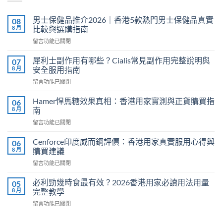
男士保健品推介2026｜香港5款熱門男士保健品真實
08
8 月
比較與選購指南
在
留言功能已關閉
〈男
士
犀利士副作用有哪些？Cialis常見副作用完整說明與
07
保
8 月
安全服用指南
健
在
留言功能已關閉
品
〈犀
推
利
介
Hamer悍馬糖效果真相：香港用家實測與正貨購買指
06
士
2026
8 月
南
副
｜
在
留言功能已關閉
作
香
〈Hamer
用
港
悍
有
Cenforce印度威而鋼評價：香港用家真實服用心得與
06
5
馬
哪
8 月
購買建議
款
糖
些？
熱
在
留言功能已關閉
效
Cialis
門
〈Cenforce
果
常
男
印
真
必利勁幾時食最有效？2026香港用家必讀用法用量
05
見
士
度
相：
8 月
完整教學
副
保
威
香
作
健
在
留言功能已關閉
而
港
用
品
〈必
鋼
用
完
真
利
評