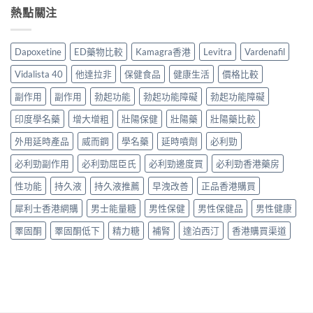
家
整
實
勁
熱點關注
價：
實
說
比
幾
香
測
明
較
時
港
與
與
與
食
用
正
Dapoxetine
ED藥物比較
Kamagra香港
Levitra
Vardenafil
安
選
最
家
貨
全
購
有
真
購
Vidalista 40
他達拉非
保健食品
健康生活
價格比較
服
指
效？
實
買
用
南〉
2026
服
副作用
副作用
勃起功能
勃起功能障礙
勃起功能障礙
指
指
中
香
用
南〉
南〉
港
印度學名藥
增大增粗
壯陽保健
壯陽藥
壯陽藥比較
心
中
中
用
得
家
外用延時產品
威而鋼
學名藥
延時噴劑
必利勁
與
必
購
必利勁副作用
必利勁屈臣氏
必利勁邊度買
必利勁香港藥房
讀
買
用
建
性功能
持久液
持久液推薦
早洩改善
正品香港購買
法
議〉
用
中
犀利士香港網購
男士能量糖
男性保健
男性保健品
男性健康
量
完
睪固酮
睪固酮低下
精力糖
補腎
達泊西汀
香港購買渠道
整
教
學〉
中