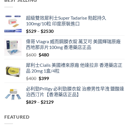
$400.
$379.
超級雙效犀利士Super Tadarise 勃起持久
100mg/10粒 印度原裝進口
Price
$
529
–
$
2530
range:
偉哥 Viagra 威而鋼膜衣錠 萬艾可 美國輝瑞原廠
$529
西地那非片100mg 香港藥店正品
through
Original
Current
$
600
$
480
$2530
price
price
犀利士Cialis 美國禮來原廠 他達拉非 香港藥店正
was:
is:
品 20mg 1盒/4粒
$600.
$480.
Original
Current
$
400
$
399
price
price
必利勁Priligy 必利勁膜衣錠 治療男性早洩 鹽酸達
was:
is:
泊西汀片【香港藥店正品】
$400.
$399.
Price
$
829
–
$
2129
range:
$829
FEATURED
through
$2129