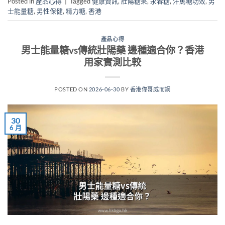
Posted in
產品心得
|
Tagged
健康資訊
,
壯陽糖果
,
永春糖
,
汗馬糖功效
,
男
士能量糖
,
男性保健
,
精力糖
,
香港
產品心得
男士能量糖vs傳統壯陽藥 邊種適合你？香港
用家實測比較
POSTED ON
2026-06-30
BY
香港偉哥威而鋼
30
6 月