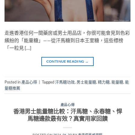
走進香港任何一間藥房或男士用品店，你很可能會見到色彩
繽紛的「能量糖」——從汗馬糖到日本王室糖，這些標榜
「一粒見 […]
CONTINUE READING
→
Posted in
產品心得
|
Tagged
汗馬糖功效
,
男士能量糖
,
精力糖
,
能量糖
,
能
量糖推薦
產品心得
香港男士能量糖比較：汗馬糖、永春糖、悍
馬糖邊款最有效？真實用家回饋
POSTED ON
2026-06-30
BY
香港偉哥威而鋼