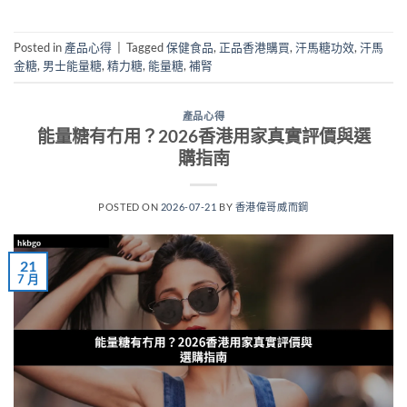
Posted in
產品心得
|
Tagged
保健食品
,
正品香港購買
,
汗馬糖功效
,
汗馬
金糖
,
男士能量糖
,
精力糖
,
能量糖
,
補腎
產品心得
能量糖有冇用？2026香港用家真實評價與選
購指南
POSTED ON
2026-07-21
BY
香港偉哥威而鋼
21
7 月