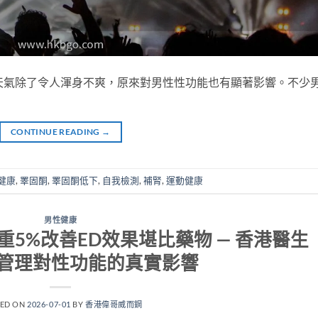
天氣除了令人渾身不爽，原來對男性性功能也有顯著影響。不少
CONTINUE READING
→
健康
,
睪固酮
,
睪固酮低下
,
自我檢測
,
補腎
,
運動健康
男性健康
5%改善ED效果堪比藥物 — 香港醫生
管理對性功能的真實影響
TED ON
2026-07-01
BY
香港偉哥威而鋼