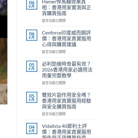
Hamer悍馬糖效果真
06
8 月
相：香港用家實測與正
貨購買指南
在
留言功能已關閉
〈Hamer
悍
Cenforce印度威而鋼評
06
馬
8 月
價：香港用家真實服用
糖
心得與購買建議
效
在
果
留言功能已關閉
〈Cenforce
真
印
相：
必利勁幾時食最有效？
05
度
香
8 月
2026香港用家必讀用法
威
港
用量完整教學
而
用
在
鋼
留言功能已關閉
家
〈必
評
實
利
價：
測
雙效片副作用安全嗎？
05
勁
香
與
8 月
香港用家真實服用經驗
幾
港
正
與安全購買指南
時
用
貨
在
食
留言功能已關閉
家
購
〈雙
最
真
買
效
有
實
指
Vidalista 40犀利士評
04
片
效？
服
南〉
8 月
價：香港用家真實服用
副
2026
用
中
報告與正貨購買指南