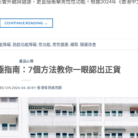
影響外觀與健康，更直接衝擊男性性功能。根據2024年《香港中
CONTINUE READING
→
能障礙
,
勃起功能障礙
,
性功能
,
男性健康
,
補腎
,
陽痿改善
產品心得
極指南：7個方法教你一眼認出正貨
TED ON
2026-06-30
BY
香港偉哥威而鋼