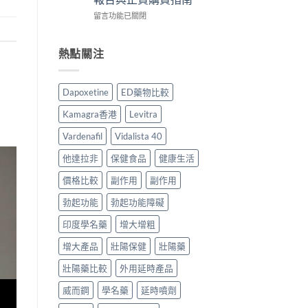
作
香
心
在
用
留言功能已關閉
港
得
〈Vidalista
安
用
與
40
全
家
購
犀
嗎？
熱點關注
必
買
利
香
讀
建
士
港
用
議〉
評
用
法
中
Dapoxetine
ED藥物比較
價：
家
用
香
真
量
Kamagra香港
Levitra
港
實
完
用
服
整
Vardenafil
Vidalista 40
家
用
教
真
經
學〉
他達拉非
保健食品
健康生活
實
驗
中
服
價格比較
副作用
副作用
與
用
安
勃起功能
勃起功能障礙
報
全
告
購
印度學名藥
增大增粗
與
買
正
指
增大產品
壯陽保健
壯陽藥
貨
南〉
購
中
壯陽藥比較
外用延時產品
買
指
威而鋼
學名藥
延時噴劑
南〉
中