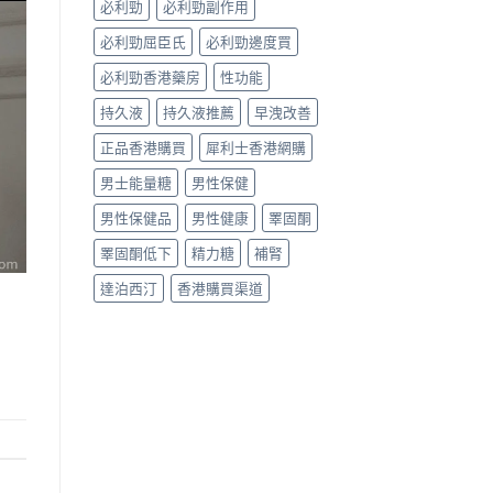
必利勁
必利勁副作用
必利勁屈臣氏
必利勁邊度買
必利勁香港藥房
性功能
持久液
持久液推薦
早洩改善
正品香港購買
犀利士香港網購
男士能量糖
男性保健
男性保健品
男性健康
睪固酮
睪固酮低下
精力糖
補腎
達泊西汀
香港購買渠道