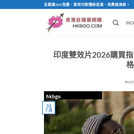
Skip
全館滿500免運、貨到付款隱秘送貨、免費退換貨。
to
content
HO
印度雙效片2026購買
格
POS
31
7 月