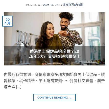
POSTED ON
2026-06-22
BY
香港偉哥威而鋼
22
6 月
你最近有留意到，身邊愈來愈多朋友開始食男士保健品。護
腎軟糖、瑪卡精華、睪固酮補充劑⋯⋯打開社交媒體，廣告
鋪天蓋 […]
CONTINUE READING
→