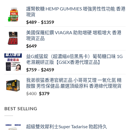
護腎軟糖 HEMP GUMMIES 增強男性性功能 香港
現貨
Price
$
489
–
$
1359
range:
美國保羅紅鑽 VIAGRA 助勃增硬 增粗增大 香港
$489
現貨正品
through
$
649
$1359
益G威猛錠（超濃縮6倍黑馬卡）葡萄糖口味 1G
老濕親研正版【GSEX香港代理正品】
Price
$
759
–
$
2459
range:
我弟很猛香港官網正品 小哥哥艾理 一氧化氮 精
$759
胺酸 男性保健品 嚴選頂級原料 香港總代理現貨
through
Original
Current
$
400
$
379
$2459
price
price
was:
is:
BEST SELLING
$400.
$379.
超級雙效犀利士Super Tadarise 勃起持久