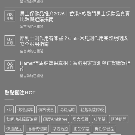
在
留言功能已關閉
〈持
久
男士保健品推介2026｜香港5款熱門男士保健品真實
08
液
8 月
比較與選購指南
香
在
留言功能已關閉
港
〈男
邊
士
度
犀利士副作用有哪些？Cialis常見副作用完整說明與
07
保
買？
8 月
安全服用指南
健
2026
在
留言功能已關閉
品
年
〈犀
推
外
利
介
Hamer悍馬糖效果真相：香港用家實測與正貨購買指
06
用
士
2026
8 月
南
延
副
｜
時
在
留言功能已關閉
作
香
噴
〈Hamer
用
港
霧
悍
有
5
選
馬
熱點關注HOT
哪
款
購
糖
些？
熱
指
效
Cialis
門
南
果
常
男
ED
伐地那非
價格優惠
助勃延時
勃起功能障礙
與
真
見
士
正
相：
副
保
勃起功能障礙治療
印度Ambitree
增大增粗
壯陽藥
延時助勃
貨
香
作
健
渠
港
用
快速配送
授權代理商
早洩治療
正品保證
男性保健品
品
道〉
用
完
真
中