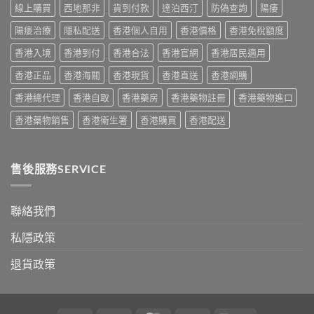
家
線上購買
西地那非
貨到付款
達泊西汀
防偽查詢
陽痿
整
實
實
說
比
測
陽痿治療
隱私配送
香港個人自用
香港價格
香港免稅額度
明
較
與
與
與
香港入境
香港到付
香港合法
香港官網
香港居民適用
正
安
選
貨
全
購
香港正品
香港海關
香港現貨
香港直送
香港網購
購
服
指
買
用
南〉
香港總代理
香港自取
香港藥房
香港藥物註冊
香港藥物進口
指
指
中
南〉
南〉
香港藥物銷售
香港衛生署
香港購買
香港配送
中
中
售後服務SERVICE
聯絡我們
私隱政策
退貨政策