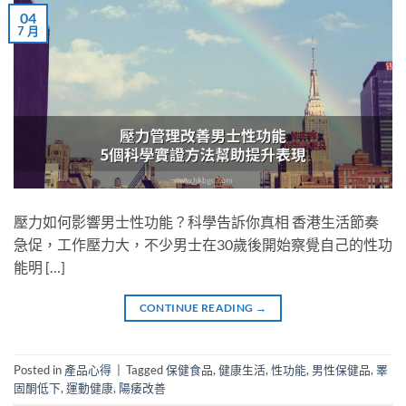
04
7 月
壓力如何影響男士性功能？科學告訴你真相 香港生活節奏
急促，工作壓力大，不少男士在30歲後開始察覺自己的性功
能明 […]
CONTINUE READING
→
Posted in
產品心得
|
Tagged
保健食品
,
健康生活
,
性功能
,
男性保健品
,
睪
固酮低下
,
運動健康
,
陽痿改善