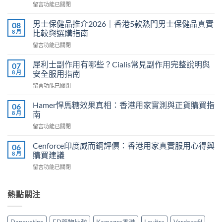
在
留言功能已關閉
〈持
久
男士保健品推介2026｜香港5款熱門男士保健品真實
08
液
8 月
比較與選購指南
香
在
留言功能已關閉
港
〈男
邊
士
度
犀利士副作用有哪些？Cialis常見副作用完整說明與
07
保
買？
8 月
安全服用指南
健
2026
在
留言功能已關閉
品
年
〈犀
推
外
利
介
Hamer悍馬糖效果真相：香港用家實測與正貨購買指
06
用
士
2026
8 月
南
延
副
｜
時
在
留言功能已關閉
作
香
噴
〈Hamer
用
港
霧
悍
有
Cenforce印度威而鋼評價：香港用家真實服用心得與
06
5
選
馬
哪
8 月
購買建議
款
購
糖
些？
熱
指
在
留言功能已關閉
效
Cialis
門
南
〈Cenforce
果
常
男
與
印
真
見
士
正
度
熱點關注
相：
副
保
貨
威
香
作
健
渠
而
港
用
品
道〉
鋼
用
完
Dapoxetine
ED藥物比較
Kamagra香港
Levitra
Vardenafil
真