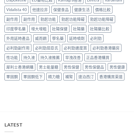
中
評
家
整
實
價：
實
說
Vidalista 40
他達拉非
保健食品
健康生活
價格比較
比
香
測
明
較
港
與
副作用
副作用
勃起功能
勃起功能障礙
勃起功能障礙
與
與
用
正
安
選
家
印度學名藥
增大增粗
壯陽保健
壯陽藥
壯陽藥比較
貨
全
購
真
購
服
指
實
外用延時產品
威而鋼
學名藥
延時噴劑
必利勁
買
用
南〉
服
指
指
中
必利勁副作用
必利勁屈臣氏
必利勁邊度買
必利勁香港藥房
用
南〉
南〉
心
中
中
性功能
持久液
持久液推薦
早洩改善
正品香港購買
得
與
犀利士香港網購
男士能量糖
男性保健
男性保健品
男性健康
購
買
睪固酮
睪固酮低下
精力糖
補腎
達泊西汀
香港購買渠道
建
議〉
中
LATEST