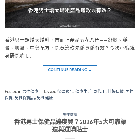
香港男士想增大增粗，市面上產品五花八門——凝膠、藥
膏、膠囊、中藥配方，究竟邊款先係真係有效？今次小編親
身研究咗 […]
CONTINUE READING
→
Posted in
男性健康
|
Tagged
保健食品
,
健康生活
,
副作用
,
壯陽保健
,
男性
保健
,
男性保健品
,
男性健康
男性健康
香港男士保健品邊度買？2026年5大可靠渠
道與選購貼士