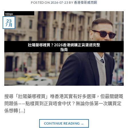
POSTED ON
2026-07-23
BY
香港偉哥威而鋼
23
7 月
搜尋「壯陽藥哪裡買」喺香港其實有好多選擇，但最關鍵嘅
問題係——點樣買到正貨唔會中伏？無論你係第一次購買定
係想轉 […]
CONTINUE READING
→