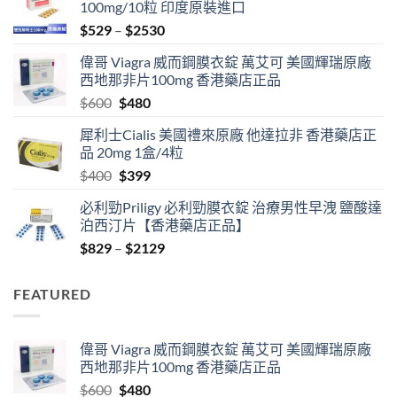
100mg/10粒 印度原裝進口
Price
$
529
–
$
2530
range:
偉哥 Viagra 威而鋼膜衣錠 萬艾可 美國輝瑞原廠
$529
西地那非片100mg 香港藥店正品
through
Original
Current
$
600
$
480
$2530
price
price
犀利士Cialis 美國禮來原廠 他達拉非 香港藥店正
was:
is:
品 20mg 1盒/4粒
$600.
$480.
Original
Current
$
400
$
399
price
price
必利勁Priligy 必利勁膜衣錠 治療男性早洩 鹽酸達
was:
is:
泊西汀片【香港藥店正品】
$400.
$399.
Price
$
829
–
$
2129
range:
$829
FEATURED
through
$2129
偉哥 Viagra 威而鋼膜衣錠 萬艾可 美國輝瑞原廠
西地那非片100mg 香港藥店正品
Original
Current
$
600
$
480