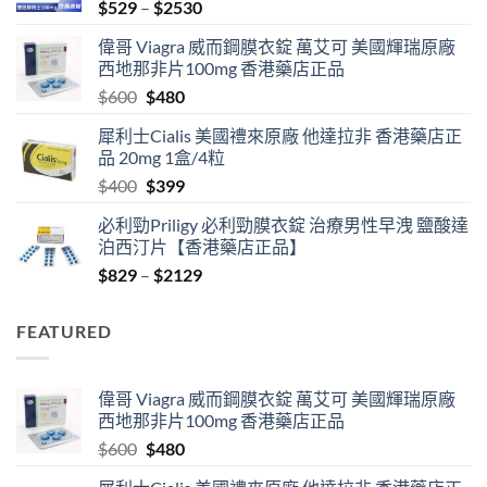
Price
$
529
–
$
2530
range:
偉哥 Viagra 威而鋼膜衣錠 萬艾可 美國輝瑞原廠
$529
西地那非片100mg 香港藥店正品
through
Original
Current
$
600
$
480
$2530
price
price
犀利士Cialis 美國禮來原廠 他達拉非 香港藥店正
was:
is:
品 20mg 1盒/4粒
$600.
$480.
Original
Current
$
400
$
399
price
price
必利勁Priligy 必利勁膜衣錠 治療男性早洩 鹽酸達
was:
is:
泊西汀片【香港藥店正品】
$400.
$399.
Price
$
829
–
$
2129
range:
$829
FEATURED
through
$2129
偉哥 Viagra 威而鋼膜衣錠 萬艾可 美國輝瑞原廠
西地那非片100mg 香港藥店正品
Original
Current
$
600
$
480
price
price