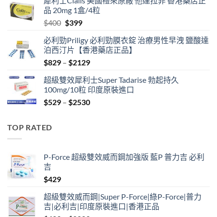
犀利士Cialis 美國禮來原廠 他達拉非 香港藥店正
was:
is:
品 20mg 1盒/4粒
$600.
$480.
Original
Current
$
400
$
399
price
price
必利勁Priligy 必利勁膜衣錠 治療男性早洩 鹽酸達
was:
is:
泊西汀片【香港藥店正品】
$400.
$399.
Price
$
829
–
$
2129
range:
超級雙效犀利士Super Tadarise 勃起持久
$829
100mg/10粒 印度原裝進口
through
Price
$
529
–
$
2530
$2129
range:
$529
TOP RATED
through
$2530
P-Force 超級雙效威而鋼加強版 藍P 普力吉 必利
吉
$
429
超級雙效威而鋼|Super P-Force|綠P-Force|普力
吉|必利吉|印度原裝進口|香港正品