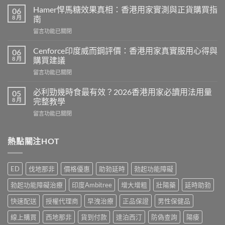
利
Hamer悍馬糖效果真相：香港用家實測與正貨購買指
06
士
8 月
南
副
在
留言功能已關閉
作
〈Hamer
用
悍
有
Cenforce印度威而鋼評價：香港用家真實服用心得與
06
馬
哪
8 月
購買建議
糖
些？
在
留言功能已關閉
效
Cialis
〈Cenforce
果
常
印
真
必利勁幾時食最有效？2026香港用家必讀用法用量
05
見
度
相：
8 月
完整教學
副
威
香
作
在
留言功能已關閉
而
港
用
〈必
鋼
用
完
利
評
家
整
勁
熱點關注HOT
價：
實
說
幾
香
測
明
時
港
與
與
食
用
正
ED
伐地那非
價格優惠
助勃延時
勃起功能障礙
安
最
家
貨
全
有
真
購
勃起功能障礙治療
印度Ambitree
增大增粗
壯陽藥
延時助勃
服
效？
實
買
用
2026
服
快速配送
授權代理商
早洩治療
正品保證
男性保健品
指
指
香
用
南〉
南〉
港
線上購買
西地那非
貨到付款
達泊西汀
防偽查詢
陽痿
心
中
中
用