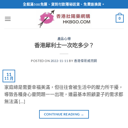
Skip
全館滿500免運、貨到付款隱秘送貨、免費退換貨。
to
content
0
產品心得
香港犀利士一次吃多少？
POSTED ON
2022-11-11
BY
香港偉哥威而鋼
11
11 月
家庭總是需要幸福美滿，但往往會被生活中的壓力所干擾，
導致各種身心靈問題一一出現，連最基本照顧妻子的需求都
無法滿 […]
CONTINUE READING
→