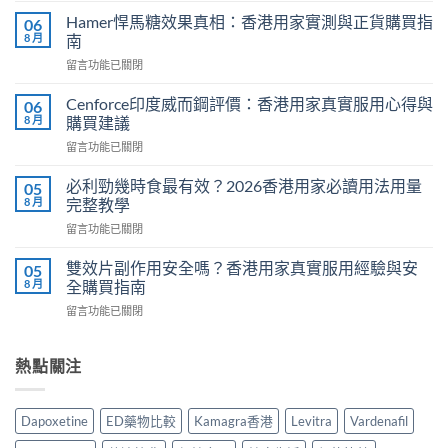
利
Hamer悍馬糖效果真相：香港用家實測與正貨購買指
06
士
8 月
南
副
在
留言功能已關閉
作
〈Hamer
用
悍
有
Cenforce印度威而鋼評價：香港用家真實服用心得與
06
馬
哪
8 月
購買建議
糖
些？
在
留言功能已關閉
效
Cialis
〈Cenforce
果
常
印
真
必利勁幾時食最有效？2026香港用家必讀用法用量
05
見
度
相：
8 月
完整教學
副
威
香
作
在
留言功能已關閉
而
港
用
〈必
鋼
用
完
利
評
雙效片副作用安全嗎？香港用家真實服用經驗與安
05
家
整
勁
價：
8 月
全購買指南
實
說
幾
香
測
明
在
留言功能已關閉
時
港
與
與
〈雙
食
用
正
安
效
最
家
貨
全
片
熱點關注
有
真
購
服
副
效？
實
買
用
作
2026
服
指
指
用
香
用
Dapoxetine
ED藥物比較
Kamagra香港
Levitra
Vardenafil
南〉
南〉
安
港
心
中
中
全