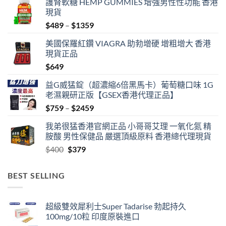
護腎軟糖 HEMP GUMMIES 增強男性性功能 香港
現貨
Price
$
489
–
$
1359
range:
美國保羅紅鑽 VIAGRA 助勃增硬 增粗增大 香港
$489
現貨正品
through
$
649
$1359
益G威猛錠（超濃縮6倍黑馬卡）葡萄糖口味 1G
老濕親研正版【GSEX香港代理正品】
Price
$
759
–
$
2459
range:
我弟很猛香港官網正品 小哥哥艾理 一氧化氮 精
$759
胺酸 男性保健品 嚴選頂級原料 香港總代理現貨
through
Original
Current
$
400
$
379
$2459
price
price
was:
is:
BEST SELLING
$400.
$379.
超級雙效犀利士Super Tadarise 勃起持久
100mg/10粒 印度原裝進口