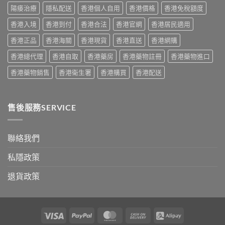
得
家
陽痿治療
隱私配送
香港個人自用
香港價格
香港免稅額度
與
必
購
香港入境
香港到付
香港合法
香港官網
香港居民適用
讀
買
用
建
香港正品
香港海關
香港現貨
香港直送
香港網購
法
議〉
用
中
香港總代理
香港自取
香港藥房
香港藥物註冊
香港藥物進口
量
完
香港藥物銷售
香港衛生署
香港購買
香港配送
整
教
學〉
中
售後服務SERVICE
聯絡我們
私隱政策
退貨政策
Visa
PayPal
MasterCard
Cash
Alipay