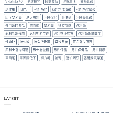
用
得
Vidalista 40
他達拉非
保健食品
健康生活
價格比較
嗎？
家
與
香
必
副作用
副作用
勃起功能
勃起功能障礙
勃起功能障礙
購
港
讀
買
用
印度學名藥
增大增粗
壯陽保健
壯陽藥
壯陽藥比較
用
建
家
法
議〉
真
外用延時產品
威而鋼
學名藥
延時噴劑
必利勁
用
中
實
量
必利勁副作用
必利勁屈臣氏
必利勁邊度買
必利勁香港藥房
服
完
用
整
性功能
持久液
持久液推薦
早洩改善
正品香港購買
經
教
驗
學〉
犀利士香港網購
男士能量糖
男性保健
男性保健品
男性健康
與
中
安
睪固酮
睪固酮低下
精力糖
補腎
達泊西汀
香港購買渠道
全
購
買
指
南〉
中
LATEST