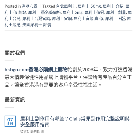
Posted in
產品心得
|
Tagged
台北犀利士
,
犀利士 50mg
,
犀利士 介紹
,
犀
利士 假 網站
,
犀利士 學名藥價格
,
犀利士5mg
,
犀利士價錢
,
犀利士劑量
,
犀
利士台灣
,
犀利士台灣官網
,
犀利士官網
,
犀利士官網 真 假
,
犀利士正版
,
犀
利士網購
,
美國犀利士 評價
關於我們
hkbgo.com香港必購網上購物
始創於2008年，致力打造香港
最大情趣保健性用品網上購物平台，保證所有產品百分百正
品，讓全香港港有需要的客戶享受性福生活。
最新資訊
犀利士副作用有哪些？Cialis常見副作用完整說明與
07
8 月
安全服用指南
在
留言功能已關閉
〈犀