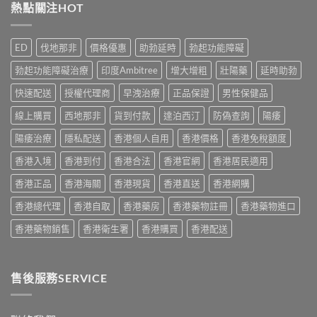
度
熱點關注HOT
相：
副
保
威
香
作
健
而
港
用
品
鋼
用
完
ED
伐地那非
價格優惠
助勃延時
勃起功能障礙
真
評
家
整
實
價：
實
說
勃起功能障礙治療
印度Ambitree
增大增粗
壯陽藥
延時助勃
比
香
測
明
較
港
與
快速配送
授權代理商
早洩治療
正品保證
男性保健品
與
與
用
正
安
選
家
線上購買
西地那非
貨到付款
達泊西汀
防偽查詢
陽痿
貨
全
購
真
購
服
指
實
陽痿治療
隱私配送
香港個人自用
香港價格
香港免稅額度
買
用
南〉
服
指
指
中
香港入境
香港到付
香港合法
香港官網
香港居民適用
用
南〉
南〉
心
中
中
香港正品
香港海關
香港現貨
香港直送
香港網購
得
與
香港總代理
香港自取
香港藥房
香港藥物註冊
香港藥物進口
購
買
香港藥物銷售
香港衛生署
香港購買
香港配送
建
議〉
中
售後服務SERVICE