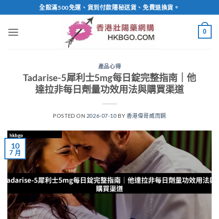
Skip
全館滿500免運、貨到付款隱秘送貨、免費退換貨。
to
content
0
產品心得
Tadarise-5犀利士5mg每日錠完整指南｜他
達拉非每日劑量功效用法與購買渠道
POSTED ON
2026-07-10
BY
香港偉哥威而鋼
10
7 月