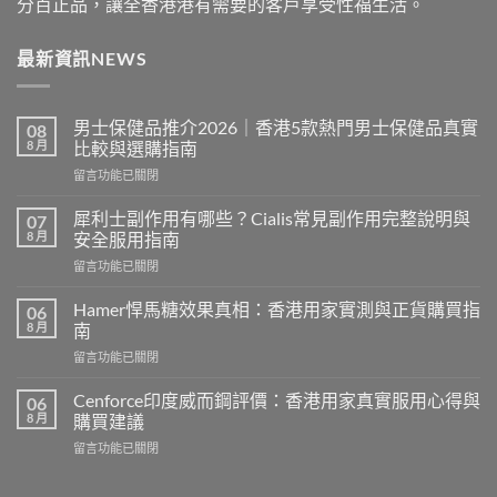
分百正品，讓全香港港有需要的客戶享受性福生活。
最新資訊NEWS
男士保健品推介2026｜香港5款熱門男士保健品真實
08
8 月
比較與選購指南
在
留言功能已關閉
〈男
士
犀利士副作用有哪些？Cialis常見副作用完整說明與
07
保
8 月
安全服用指南
健
在
留言功能已關閉
品
〈犀
推
利
介
Hamer悍馬糖效果真相：香港用家實測與正貨購買指
06
士
2026
8 月
南
副
｜
在
留言功能已關閉
作
香
〈Hamer
用
港
悍
有
Cenforce印度威而鋼評價：香港用家真實服用心得與
06
5
馬
哪
8 月
購買建議
款
糖
些？
熱
在
留言功能已關閉
效
Cialis
門
〈Cenforce
果
常
男
印
真
見
士