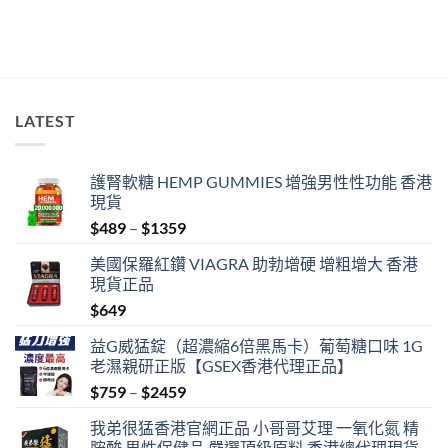
中
LATEST
護腎軟糖 HEMP GUMMIES 增強男性性功能 香港
現貨
Price
$
489
–
$
1359
range:
美國保羅紅鑽 VIAGRA 助勃增硬 增粗增大 香港
$489
現貨正品
through
$
649
$1359
益G威猛錠（超濃縮6倍黑馬卡）葡萄糖口味 1G
老濕親研正版【GSEX香港代理正品】
Price
$
759
–
$
2459
range:
我弟很猛香港官網正品 小哥哥艾理 一氧化氮 精
$759
胺酸 男性保健品 嚴選頂級原料 香港總代理現貨