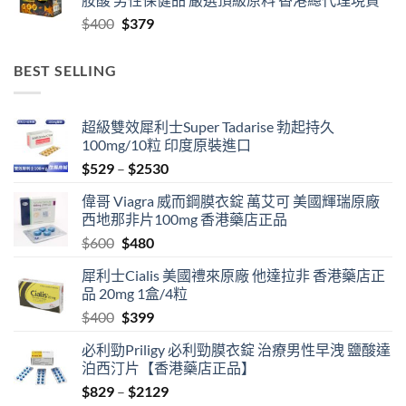
through
Original
Current
$
400
$
379
$2459
price
price
was:
is:
BEST SELLING
$400.
$379.
超級雙效犀利士Super Tadarise 勃起持久
100mg/10粒 印度原裝進口
Price
$
529
–
$
2530
range:
偉哥 Viagra 威而鋼膜衣錠 萬艾可 美國輝瑞原廠
$529
西地那非片100mg 香港藥店正品
through
Original
Current
$
600
$
480
$2530
price
price
犀利士Cialis 美國禮來原廠 他達拉非 香港藥店正
was:
is:
品 20mg 1盒/4粒
$600.
$480.
Original
Current
$
400
$
399
price
price
必利勁Priligy 必利勁膜衣錠 治療男性早洩 鹽酸達
was:
is:
泊西汀片【香港藥店正品】
$400.
$399.
Price
$
829
–
$
2129