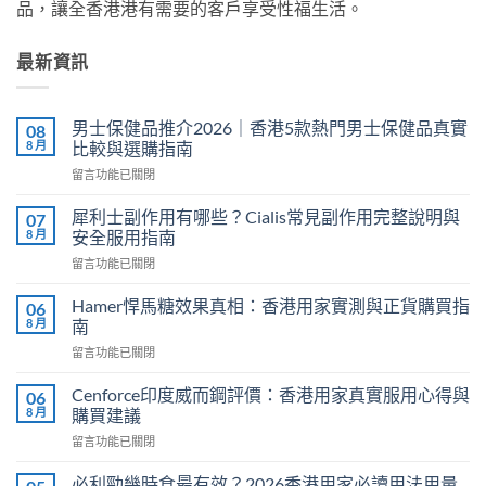
品，讓全香港港有需要的客戶享受性福生活。
最新資訊
男士保健品推介2026｜香港5款熱門男士保健品真實
08
8 月
比較與選購指南
在
留言功能已關閉
〈男
士
犀利士副作用有哪些？Cialis常見副作用完整說明與
07
保
8 月
安全服用指南
健
在
留言功能已關閉
品
〈犀
推
利
介
Hamer悍馬糖效果真相：香港用家實測與正貨購買指
06
士
2026
8 月
南
副
｜
在
留言功能已關閉
作
香
〈Hamer
用
港
悍
有
Cenforce印度威而鋼評價：香港用家真實服用心得與
06
5
馬
哪
8 月
購買建議
款
糖
些？
熱
在
留言功能已關閉
效
Cialis
門
〈Cenforce
果
常
男
印
真
必利勁幾時食最有效？2026香港用家必讀用法用量
見