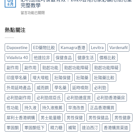
05
士
度
相：
8 月
完整教學
副
保
威
香
作
健
在
留言功能已關閉
而
港
用
品
〈必
鋼
用
完
真
利
評
家
整
實
勁
熱點關注
價：
實
說
比
幾
香
測
明
較
時
港
與
與
與
食
用
正
Dapoxetine
ED藥物比較
Kamagra香港
Levitra
Vardenafil
安
選
最
家
貨
全
購
有
真
購
Vidalista 40
他達拉非
保健食品
健康生活
價格比較
服
指
效？
實
買
用
南〉
2026
服
副作用
副作用
勃起功能
勃起功能障礙
勃起功能障礙
指
指
中
香
用
南〉
南〉
港
印度學名藥
增大增粗
壯陽保健
壯陽藥
壯陽藥比較
心
中
中
用
得
家
外用延時產品
威而鋼
學名藥
延時噴劑
必利勁
與
必
購
必利勁副作用
必利勁屈臣氏
必利勁邊度買
必利勁香港藥房
讀
買
用
建
性功能
持久液
持久液推薦
早洩改善
正品香港購買
法
議〉
用
中
犀利士香港網購
男士能量糖
男性保健
男性保健品
男性健康
量
完
睪固酮
睪固酮低下
精力糖
補腎
達泊西汀
香港購買渠道
整
教
學〉