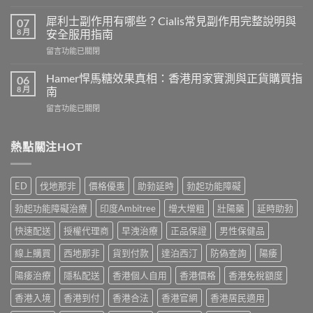
〈男
邊
士
度
犀利士副作用有哪些？Cialis常見副作用完整說明與
07
保
買？
8 月
安全服用指南
健
2026
在
留言功能已關閉
品
年
〈犀
推
外
利
介
Hamer悍馬糖效果真相：香港用家實測與正貨購買指
06
用
士
2026
8 月
南
延
副
｜
時
在
留言功能已關閉
作
香
噴
〈Hamer
用
港
霧
悍
有
5
選
馬
熱點關注HOT
哪
款
購
糖
些？
熱
指
效
Cialis
門
南
果
常
男
ED
伐地那非
價格優惠
助勃延時
勃起功能障礙
與
真
見
士
正
相：
副
保
勃起功能障礙治療
印度Ambitree
增大增粗
壯陽藥
延時助勃
貨
香
作
健
渠
港
用
快速配送
授權代理商
早洩治療
正品保證
男性保健品
品
道〉
用
完
真
中
家
線上購買
西地那非
貨到付款
達泊西汀
防偽查詢
陽痿
整
實
實
說
比
測
陽痿治療
隱私配送
香港個人自用
香港價格
香港免稅額度
明
較
與
與
與
香港入境
香港到付
香港合法
香港官網
香港居民適用
正
安
選
貨
全