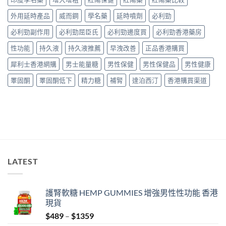
全
購
真
購
服
指
實
外用延時產品
威而鋼
學名藥
延時噴劑
必利勁
買
用
南〉
服
指
指
中
必利勁副作用
必利勁屈臣氏
必利勁邊度買
必利勁香港藥房
用
南〉
南〉
心
中
中
性功能
持久液
持久液推薦
早洩改善
正品香港購買
得
與
犀利士香港網購
男士能量糖
男性保健
男性保健品
男性健康
購
買
睪固酮
睪固酮低下
精力糖
補腎
達泊西汀
香港購買渠道
建
議〉
中
LATEST
護腎軟糖 HEMP GUMMIES 增強男性性功能 香港
現貨
Price
$
489
–
$
1359
range: