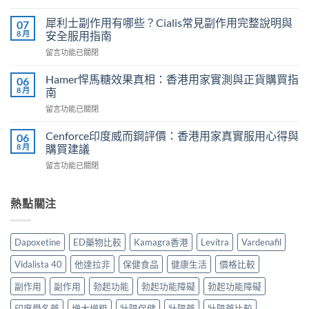
〈男
邊
士
度
犀利士副作用有哪些？Cialis常見副作用完整說明與
07
保
買？
8 月
安全服用指南
健
2026
在
留言功能已關閉
品
年
〈犀
推
外
利
介
Hamer悍馬糖效果真相：香港用家實測與正貨購買指
06
用
士
2026
8 月
南
延
副
｜
時
在
留言功能已關閉
作
香
噴
〈Hamer
用
港
霧
悍
有
Cenforce印度威而鋼評價：香港用家真實服用心得與
06
5
選
馬
哪
8 月
購買建議
款
購
糖
些？
熱
指
在
留言功能已關閉
效
Cialis
門
南
〈Cenforce
果
常
男
與
印
真
見
士
正
度
熱點關注
相：
副
保
貨
威
香
作
健
渠
而
港
用
品
道〉
鋼
用
完
Dapoxetine
ED藥物比較
Kamagra香港
Levitra
Vardenafil
真
中
評
家
整
實
價：
實
說
Vidalista 40
他達拉非
保健食品
健康生活
價格比較
比
香
測
明
較
港
與
副作用
副作用
勃起功能
勃起功能障礙
勃起功能障礙
與
與
用
正
安
選
家
印度學名藥
增大增粗
壯陽保健
壯陽藥
壯陽藥比較
貨