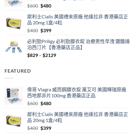
Original
Current
$
600
$
480
$2530
price
price
犀利士Cialis 美國禮來原廠 他達拉非 香港藥店正
was:
is:
品 20mg 1盒/4粒
$600.
$480.
Original
Current
$
400
$
399
price
price
必利勁Priligy 必利勁膜衣錠 治療男性早洩 鹽酸達
was:
is:
泊西汀片【香港藥店正品】
$400.
$399.
Price
$
829
–
$
2129
range:
$829
FEATURED
through
$2129
偉哥 Viagra 威而鋼膜衣錠 萬艾可 美國輝瑞原廠
西地那非片100mg 香港藥店正品
Original
Current
$
600
$
480
price
price
犀利士Cialis 美國禮來原廠 他達拉非 香港藥店正
was:
is:
品 20mg 1盒/4粒
$600.
$480.
Original
Current
$
400
$
399
price
price