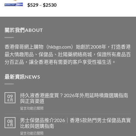
Price
$
529
–
$
2530
$2229
range:
$529
through
關於我們ABOUT
$2530
香港偉哥網上購物（hkbgo.com）始創於2008年，打造香港
最大情趣用品、保健品、壯陽藥網絡商城，保證所有產品百
分百正品，讓全香港港有需要的客戶享受性福生活。
最新資訊NEWS
持久液香港邊度買？2026年外用延時噴霧選購指南
09
8 月
與正貨渠道
在
留言功能已關閉
〈持
久
男士保健品推介2026｜香港5款熱門男士保健品真實
08
液
8 月
比較與選購指南
香
在
留言功能已關閉
港