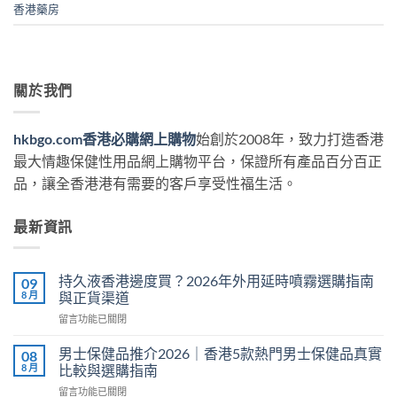
香港藥房
關於我們
hkbgo.com香港必購網上購物
始創於2008年，致力打造香港
最大情趣保健性用品網上購物平台，保證所有產品百分百正
品，讓全香港港有需要的客戶享受性福生活。
最新資訊
持久液香港邊度買？2026年外用延時噴霧選購指南
09
8 月
與正貨渠道
在
留言功能已關閉
〈持
久
男士保健品推介2026｜香港5款熱門男士保健品真實
08
液
8 月
比較與選購指南
香
在
留言功能已關閉
港