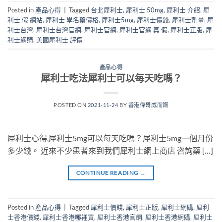
Posted in
產品心得
|
Tagged
台北犀利士
,
犀利士 50mg
,
犀利士 介紹
,
犀
利士 假 網站
,
犀利士 學名藥價格
,
犀利士5mg
,
犀利士價錢
,
犀利士劑量
,
犀
利士台灣
,
犀利士台灣官網
,
犀利士官網
,
犀利士官網 真 假
,
犀利士正版
,
犀
利士網購
,
美國犀利士 評價
產品心得
犀利士吃法犀利士可以每天吃嗎？
POSTED ON
2021-11-24
BY
香港偉哥威而鋼
犀利士心得,犀利士5mg可以每天吃嗎？犀利士5mg一個月份
多少錢。 近來不少患者來到我們犀利士網上商店 咨詢藥 […]
CONTINUE READING
→
Posted in
產品心得
|
Tagged
犀利士價錢
,
犀利士正版
,
犀利士網購
,
犀利
士香港價錢
,
犀利士香港哪裡買
,
犀利士香港官網
,
犀利士香港網購
,
犀利士