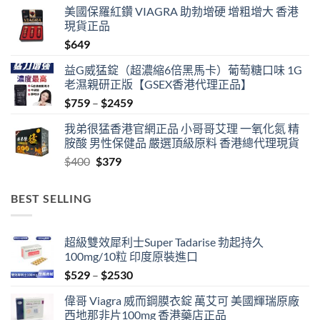
美國保羅紅鑽 VIAGRA 助勃增硬 增粗增大 香港
$489
現貨正品
through
$
649
$1359
益G威猛錠（超濃縮6倍黑馬卡）葡萄糖口味 1G
老濕親研正版【GSEX香港代理正品】
Price
$
759
–
$
2459
range:
我弟很猛香港官網正品 小哥哥艾理 一氧化氮 精
$759
胺酸 男性保健品 嚴選頂級原料 香港總代理現貨
through
Original
Current
$
400
$
379
$2459
price
price
was:
is:
BEST SELLING
$400.
$379.
超級雙效犀利士Super Tadarise 勃起持久
100mg/10粒 印度原裝進口
Price
$
529
–
$
2530
range:
偉哥 Viagra 威而鋼膜衣錠 萬艾可 美國輝瑞原廠
$529
西地那非片100mg 香港藥店正品
through