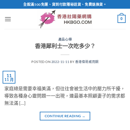
Skip
全館滿500免運、貨到付款隱秘送貨、免費退換貨。
to
content
0
產品心得
香港犀利士一次吃多少？
POSTED ON
2022-11-11
BY
香港偉哥威而鋼
11
11 月
家庭總是需要幸福美滿，但往往會被生活中的壓力所干擾，
導致各種身心靈問題一一出現，連最基本照顧妻子的需求都
無法滿 […]
CONTINUE READING
→