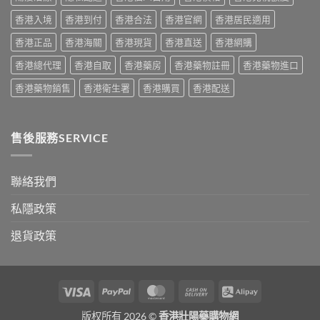
實
量
香港入境
香港到付
香港合法
香港官網
香港居民適用
服
完
用
整
香港正品
香港海關
香港現貨
香港直送
香港網購
經
教
驗
學〉
香港總代理
香港自取
香港藥房
香港藥物註冊
香港藥物進口
與
中
安
香港藥物銷售
香港衛生署
香港購買
香港配送
全
購
買
指
售後服務SERVICE
南〉
中
聯絡我們
私隱政策
退貨政策
Visa
PayPal
MasterCard
Cash
Alipay
On
版权所有 2026 ©
香港壯陽藥購物網