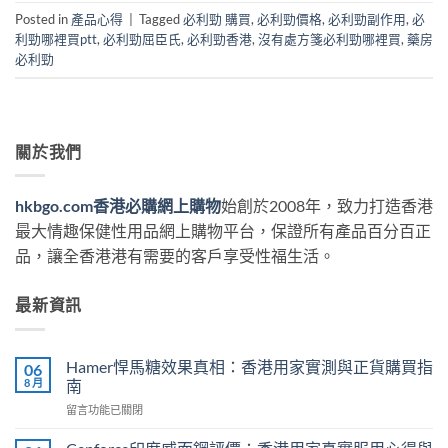
Posted in
產品心得
|
Tagged
必利勁 購買
,
必利勁價格
,
必利勁副作用
,
必
利勁哪裡買ptt
,
必利勁屈臣氏
,
必利勁香港
,
沒有處方箋必利勁哪裡買
,
藥房
必利勁
關於我們
hkbgo.com香港必購網上購物
始創於2008年，致力打造香港
最大情趣保健性用品網上購物平台，保證所有產品百分百正
品，讓全香港港有需要的客戶享受性福生活。
最新資訊
Hamer悍馬糖效果真相：香港用家實測與正貨購買指
06
8 月
南
在
留言功能已關閉
〈Hamer
悍