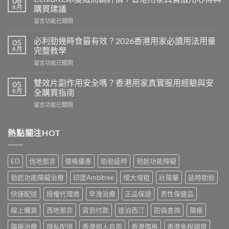
06
馬
8 月
購買建議
糖
在
留言功能已關閉
效
〈Cenforce
果
印
真
必利勁幾時食最有效？2026香港用家必讀用法用量
05
度
相：
8 月
完整教學
威
香
在
留言功能已關閉
而
港
〈必
鋼
用
利
評
雙效片副作用安全嗎？香港用家真實服用經驗與安
05
家
勁
價：
8 月
全購買指南
實
幾
香
測
在
留言功能已關閉
時
港
與
〈雙
食
用
正
效
最
家
貨
片
熱點關注HOT
有
真
購
副
效？
實
買
作
2026
服
指
用
香
用
ED
伐地那非
價格優惠
助勃延時
勃起功能障礙
南〉
安
港
心
中
全
用
得
勃起功能障礙治療
印度Ambitree
增大增粗
壯陽藥
延時助勃
嗎？
家
與
香
必
快速配送
授權代理商
早洩治療
正品保證
男性保健品
購
港
讀
買
用
線上購買
西地那非
貨到付款
達泊西汀
防偽查詢
陽痿
用
建
家
法
議〉
真
陽痿治療
隱私配送
香港個人自用
香港價格
香港免稅額度
用
中