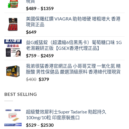
現貨
Price
$
489
–
$
1359
range:
美國保羅紅鑽 VIAGRA 助勃增硬 增粗增大 香港
$489
現貨正品
through
$
649
$1359
益G威猛錠（超濃縮6倍黑馬卡）葡萄糖口味 1G
老濕親研正版【GSEX香港代理正品】
Price
$
759
–
$
2459
range:
我弟很猛香港官網正品 小哥哥艾理 一氧化氮 精
$759
胺酸 男性保健品 嚴選頂級原料 香港總代理現貨
through
Original
Current
$
400
$
379
$2459
price
price
was:
is:
BEST SELLING
$400.
$379.
超級雙效犀利士Super Tadarise 勃起持久
100mg/10粒 印度原裝進口
Price
$
529
–
$
2530