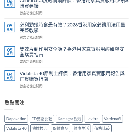
Cenforce印度威而鋼評價：香港用家真實服用心得與
06
馬
8 月
購買建議
糖
在
留言功能已關閉
效
〈Cenforce
果
印
真
必利勁幾時食最有效？2026香港用家必讀用法用量
05
度
相：
8 月
完整教學
威
香
在
留言功能已關閉
而
港
〈必
鋼
用
利
評
雙效片副作用安全嗎？香港用家真實服用經驗與安
05
家
勁
價：
8 月
全購買指南
實
幾
香
測
在
留言功能已關閉
時
港
與
〈雙
食
用
正
效
最
Vidalista 40犀利士評價：香港用家真實服用報告與
04
家
貨
片
有
8 月
正貨購買指南
真
購
副
效？
實
買
在
留言功能已關閉
作
2026
服
指
〈Vidalista
用
香
用
南〉
40
安
港
心
中
犀
熱點關注
全
用
得
利
嗎？
家
與
士
香
必
購
評
港
讀
Dapoxetine
ED藥物比較
Kamagra香港
Levitra
Vardenafil
買
價：
用
用
建
香
家
法
Vidalista 40
他達拉非
保健食品
健康生活
價格比較
議〉
港
真
用