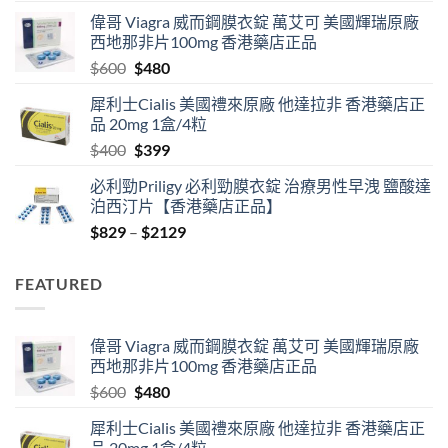
range:
偉哥 Viagra 威而鋼膜衣錠 萬艾可 美國輝瑞原廠
$529
西地那非片100mg 香港藥店正品
through
Original
Current
$
600
$
480
$2530
price
price
犀利士Cialis 美國禮來原廠 他達拉非 香港藥店正
was:
is:
品 20mg 1盒/4粒
$600.
$480.
Original
Current
$
400
$
399
price
price
必利勁Priligy 必利勁膜衣錠 治療男性早洩 鹽酸達
was:
is:
泊西汀片【香港藥店正品】
$400.
$399.
Price
$
829
–
$
2129
range:
$829
FEATURED
through
$2129
偉哥 Viagra 威而鋼膜衣錠 萬艾可 美國輝瑞原廠
西地那非片100mg 香港藥店正品
Original
Current
$
600
$
480
price
price
犀利士Cialis 美國禮來原廠 他達拉非 香港藥店正
was:
is:
品 20mg 1盒/4粒