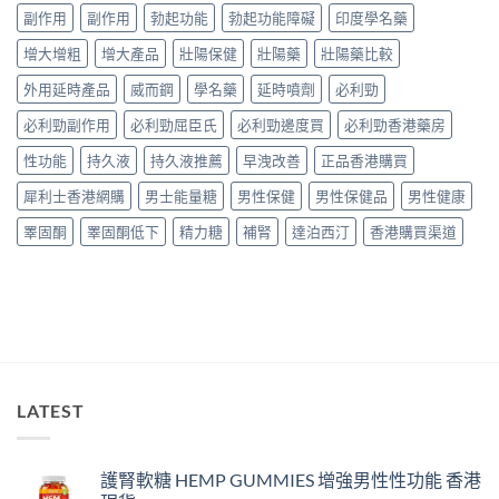
中
用
實
副作用
副作用
勃起功能
勃起功能障礙
印度學名藥
量
家
服
完
真
增大增粗
增大產品
壯陽保健
壯陽藥
壯陽藥比較
用
整
實
經
教
服
外用延時產品
威而鋼
學名藥
延時噴劑
必利勁
驗
學〉
用
與
中
必利勁副作用
必利勁屈臣氏
必利勁邊度買
必利勁香港藥房
報
安
告
全
性功能
持久液
持久液推薦
早洩改善
正品香港購買
與
購
正
買
犀利士香港網購
男士能量糖
男性保健
男性保健品
男性健康
貨
指
購
南〉
睪固酮
睪固酮低下
精力糖
補腎
達泊西汀
香港購買渠道
買
中
指
南〉
中
LATEST
護腎軟糖 HEMP GUMMIES 增強男性性功能 香港