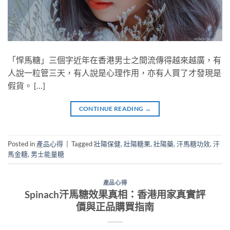
「悍馬糖」三個字近年在香港男士之間流傳得越來越廣，有
人說一粒管三天，有人說是心理作用，亦有人買了才發現是
假貨。 […]
CONTINUE READING
→
Posted in
產品心得
|
Tagged
壯陽保健
,
壯陽糖果
,
壯陽藥
,
汗馬糖功效
,
汗
馬金糖
,
男士能量糖
產品心得
Spinach汗馬糖效果真相：香港用家真實評
價與正品購買指南