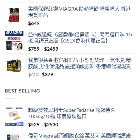
range:
美國保羅紅鑽 VIAGRA 助勃增硬 增粗增大 香港
$489
現貨正品
through
$
649
$1359
益G威猛錠（超濃縮6倍黑馬卡）葡萄糖口味 1G
老濕親研正版【GSEX香港代理正品】
Price
$
759
–
$
2459
range:
我弟很猛香港官網正品 小哥哥艾理 一氧化氮 精
$759
胺酸 男性保健品 嚴選頂級原料 香港總代理現貨
through
Original
Current
$
400
$
379
$2459
price
price
was:
is:
BEST SELLING
$400.
$379.
超級雙效犀利士Super Tadarise 勃起持久
100mg/10粒 印度原裝進口
Price
$
529
–
$
2530
range:
偉哥 Viagra 威而鋼膜衣錠 萬艾可 美國輝瑞原廠
$529