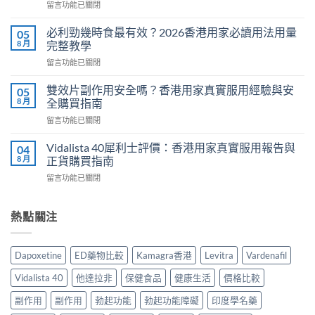
在
留言功能已關閉
效
〈Cenforce
果
印
真
必利勁幾時食最有效？2026香港用家必讀用法用量
05
度
相：
8 月
完整教學
威
香
在
留言功能已關閉
而
港
〈必
鋼
用
利
評
雙效片副作用安全嗎？香港用家真實服用經驗與安
05
家
勁
價：
8 月
全購買指南
實
幾
香
測
在
留言功能已關閉
時
港
與
〈雙
食
用
正
效
最
Vidalista 40犀利士評價：香港用家真實服用報告與
04
家
貨
片
有
8 月
正貨購買指南
真
購
副
效？
實
買
在
留言功能已關閉
作
2026
服
指
〈Vidalista
用
香
用
南〉
40
安
港
心
中
犀
熱點關注
全
用
得
利
嗎？
家
與
士
香
必
購
評
港
讀
Dapoxetine
ED藥物比較
Kamagra香港
Levitra
Vardenafil
買
價：
用
用
建
香
家
法
Vidalista 40
他達拉非
保健食品
健康生活
價格比較
議〉
港
真
用
中
用
實
副作用
副作用
勃起功能
勃起功能障礙
印度學名藥
量
家
服
完