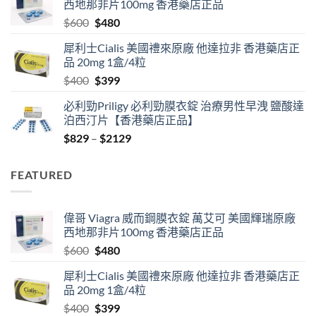
西地那非片100mg 香港藥店正品
through
Original
Current
$
600
$
480
$2530
price
price
犀利士Cialis 美國禮來原廠 他達拉非 香港藥店正
was:
is:
品 20mg 1盒/4粒
$600.
$480.
Original
Current
$
400
$
399
price
price
必利勁Priligy 必利勁膜衣錠 治療男性早洩 鹽酸達
was:
is:
泊西汀片【香港藥店正品】
$400.
$399.
Price
$
829
–
$
2129
range:
$829
FEATURED
through
$2129
偉哥 Viagra 威而鋼膜衣錠 萬艾可 美國輝瑞原廠
西地那非片100mg 香港藥店正品
Original
Current
$
600
$
480
price
price
犀利士Cialis 美國禮來原廠 他達拉非 香港藥店正
was:
is:
品 20mg 1盒/4粒
$600.
$480.
Original
Current
$
400
$
399