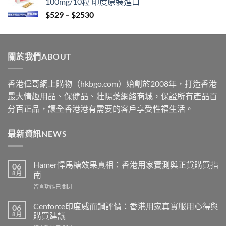
100mg/10粒 印度原裝進口
through
Price
$
529
–
$
2530
$2229
range:
$529
through
關於我們ABOUT
$2530
香港偉哥網上購物（hkbgo.com）始創於2008年，打造香港
最大情趣用品、保健品、壯陽藥網絡商城，保證所有產品百
分百正品，讓全香港港有需要的客戶享受性福生活。
最新資訊NEWS
Hamer悍馬糖效果真相：香港用家實測與正貨購買指
06
8 月
南
在
留言功能已關閉
〈Hamer
悍
Cenforce印度威而鋼評價：香港用家真實服用心得與
06
馬
8 月
購買建議
糖