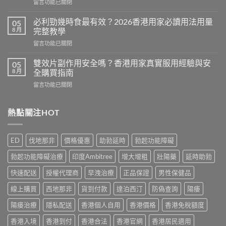
在
留言功能已關閉
效
〈Cenforce
果
印
真
必利勁幾時食最有效？2026香港用家必讀用法用量
05
度
相：
8 月
完整教學
威
香
在
留言功能已關閉
而
港
〈必
鋼
用
利
評
雙效片副作用安全嗎？香港用家真實服用經驗與安
05
家
勁
價：
8 月
全購買指南
實
幾
香
測
在
留言功能已關閉
時
港
與
〈雙
食
用
正
效
最
家
貨
片
熱點關注HOT
有
真
購
副
效？
實
買
作
2026
服
指
用
香
用
ED
伐地那非
價格優惠
助勃延時
勃起功能障礙
南〉
安
港
心
中
全
用
得
勃起功能障礙治療
印度Ambitree
增大增粗
壯陽藥
延時助勃
嗎？
家
與
香
必
快速配送
授權代理商
早洩治療
正品保證
男性保健品
購
港
讀
買
用
線上購買
西地那非
貨到付款
達泊西汀
防偽查詢
陽痿
用
建
家
法
議〉
真
陽痿治療
隱私配送
香港個人自用
香港價格
香港免稅額度
用
中
實
量
香港入境
香港到付
香港合法
香港官網
香港居民適用
服
完