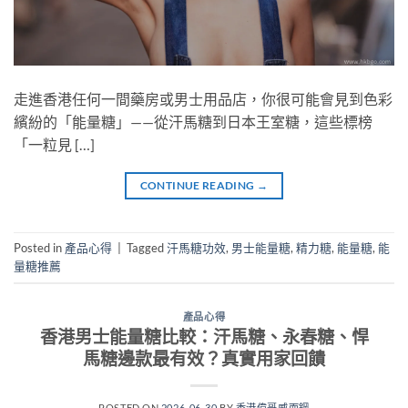
走進香港任何一間藥房或男士用品店，你很可能會見到色彩
繽紛的「能量糖」——從汗馬糖到日本王室糖，這些標榜
「一粒見 […]
CONTINUE READING
→
Posted in
產品心得
|
Tagged
汗馬糖功效
,
男士能量糖
,
精力糖
,
能量糖
,
能
量糖推薦
產品心得
香港男士能量糖比較：汗馬糖、永春糖、悍
馬糖邊款最有效？真實用家回饋
POSTED ON
2026-06-30
BY
香港偉哥威而鋼