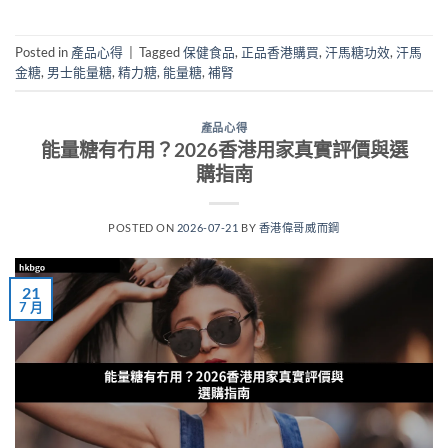
Posted in
產品心得
|
Tagged
保健食品
,
正品香港購買
,
汗馬糖功效
,
汗馬
金糖
,
男士能量糖
,
精力糖
,
能量糖
,
補腎
產品心得
能量糖有冇用？2026香港用家真實評價與選
購指南
POSTED ON
2026-07-21
BY
香港偉哥威而鋼
21
7 月