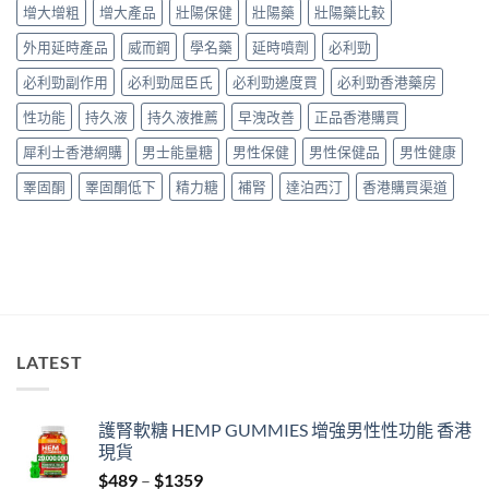
真
增大增粗
增大產品
壯陽保健
壯陽藥
壯陽藥比較
用
整
實
經
教
服
外用延時產品
威而鋼
學名藥
延時噴劑
必利勁
驗
學〉
用
與
中
必利勁副作用
必利勁屈臣氏
必利勁邊度買
必利勁香港藥房
報
安
告
全
性功能
持久液
持久液推薦
早洩改善
正品香港購買
與
購
正
買
犀利士香港網購
男士能量糖
男性保健
男性保健品
男性健康
貨
指
購
南〉
睪固酮
睪固酮低下
精力糖
補腎
達泊西汀
香港購買渠道
買
中
指
南〉
中
LATEST
護腎軟糖 HEMP GUMMIES 增強男性性功能 香港
現貨
Price
$
489
–
$
1359