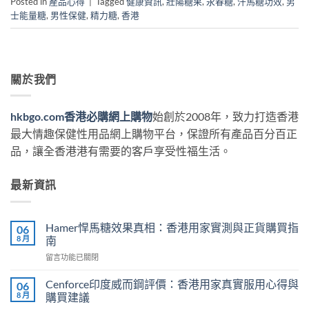
Posted in
產品心得
|
Tagged
健康資訊
,
壯陽糖果
,
永春糖
,
汗馬糖功效
,
男
士能量糖
,
男性保健
,
精力糖
,
香港
關於我們
hkbgo.com香港必購網上購物
始創於2008年，致力打造香港
最大情趣保健性用品網上購物平台，保證所有產品百分百正
品，讓全香港港有需要的客戶享受性福生活。
最新資訊
Hamer悍馬糖效果真相：香港用家實測與正貨購買指
06
8 月
南
在
留言功能已關閉
〈Hamer
悍
Cenforce印度威而鋼評價：香港用家真實服用心得與
06
馬
8 月
購買建議
糖