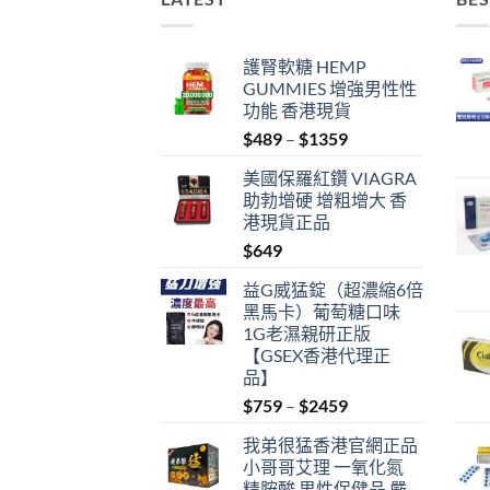
護腎軟糖 HEMP
GUMMIES 增強男性性
功能 香港現貨
Price
$
489
–
$
1359
range:
美國保羅紅鑽 VIAGRA
$489
助勃增硬 增粗增大 香
through
港現貨正品
$1359
$
649
益G威猛錠（超濃縮6倍
黑馬卡）葡萄糖口味
1G老濕親研正版
【GSEX香港代理正
品】
Price
$
759
–
$
2459
range:
我弟很猛香港官網正品
$759
小哥哥艾理 一氧化氮
through
精胺酸 男性保健品 嚴