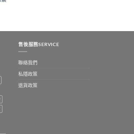
9
$2530
:
ugh
0
售後服務SERVICE
聯絡我們
私隱政策
退貨政策
療
買