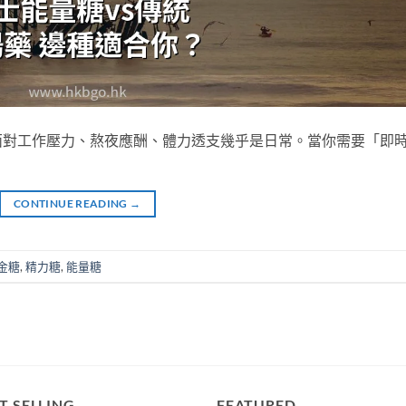
面對工作壓力、熬夜應酬、體力透支幾乎是日常。當你需要「即
CONTINUE READING
→
金糖
,
精力糖
,
能量糖
T SELLING
FEATURED