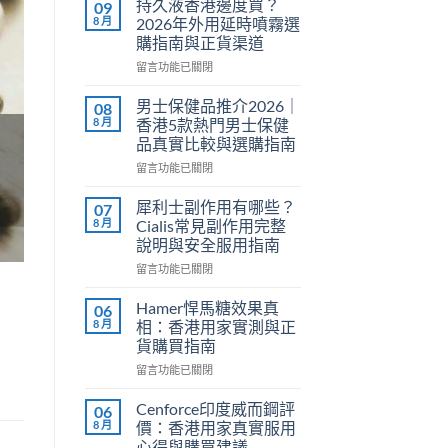
持久液香港邊度買？
09
8 月
2026年外用延時噴霧選
購指南與正貨渠道
在
留言功能已關閉
〈持
久
男士保健品推介2026｜
08
液
8 月
香港5款熱門男士保健
香
品真實比較與選購指南
港
在
邊
留言功能已關閉
〈男
度
士
買？
犀利士副作用有哪些？
07
保
2026
8 月
Cialis常見副作用完整
健
年
說明與安全服用指南
品
外
在
推
留言功能已關閉
用
〈犀
介
延
利
2026
時
Hamer悍馬糖效果真
06
士
｜
噴
8 月
相：香港用家實測與正
副
香
霧
貨購買指南
作
港
選
在
用
留言功能已關閉
5
購
〈Hamer
有
款
指
悍
哪
熱
南
Cenforce印度威而鋼評
06
馬
些？
門
與
8 月
價：香港用家真實服用
糖
Cialis
男
正
心得與購買建議