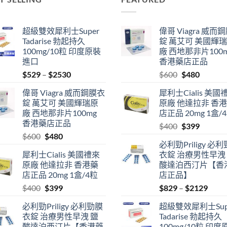
超級雙效犀利士Super
偉哥 Viagra 威而
Tadarise 勃起持久
錠 萬艾可 美國輝
100mg/10粒 印度原裝
廠 西地那非片100
進口
香港藥店正品
Price
Original
Current
$
529
–
$
2530
$
600
$
480
range:
price
price
偉哥 Viagra 威而鋼膜衣
犀利士Cialis 美國
$529
was:
is:
錠 萬艾可 美國輝瑞原
原廠 他達拉非 香
through
$600.
$480.
廠 西地那非片100mg
店正品 20mg 1盒/
$2530
香港藥店正品
Original
Current
$
400
$
399
Original
Current
$
600
$
480
price
price
必利勁Priligy 必
price
price
was:
is:
犀利士Cialis 美國禮來
衣錠 治療男性早洩
was:
is:
$400.
$399.
原廠 他達拉非 香港藥
酸達泊西汀片【香
$600.
$480.
店正品 20mg 1盒/4粒
店正品】
Original
Current
Price
$
400
$
399
$
829
–
$
2129
price
price
range
必利勁Priligy 必利勁膜
超級雙效犀利士Sup
was:
is:
$829
衣錠 治療男性早洩 鹽
Tadarise 勃起持久
$400.
$399.
thro
酸達泊西汀片【香港藥
100mg/10粒 印度