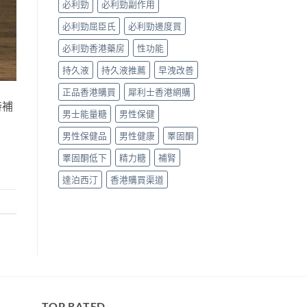
必利勁
必利勁副作用
必利勁屈臣氏
必利勁邊度買
必利勁香港藥房
性功能
持久液
持久液推薦
早洩改善
正品香港購買
犀利士香港網購
時補
男士能量糖
男性保健
男性保健品
男性健康
睪固酮
睪固酮低下
精力糖
補腎
達泊西汀
香港購買渠道
TOP RATED