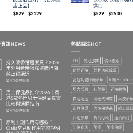
$212
店正品】
進口
Price
Price
$
829
–
$
2129
$
529
–
$
2530
range:
range
$829
$529
through
thro
$2129
$253
資訊NEWS
熱點關注HOT
ED
伐地那非
價格優惠
持久液香港邊度買？2026
年外用延時噴霧選購指南
助勃延時
勃起功能障礙
與正貨渠道
勃起功能障礙治療
印度Ambitree
在
留言功能已關閉
〈持
增大增粗
壯陽藥
延時助勃
久
男士保健品推介2026｜香
液
港5款熱門男士保健品真實
快速配送
授權代理商
早洩治
香
比較與選購指南
港
正品保證
男性保健品
線上購
在
邊
留言功能已關閉
〈男
度
西地那非
貨到付款
達泊西汀
士
買？
犀利士副作用有哪些？
保
2026
防偽查詢
陽痿
陽痿治療
Cialis常見副作用完整說明
健
年