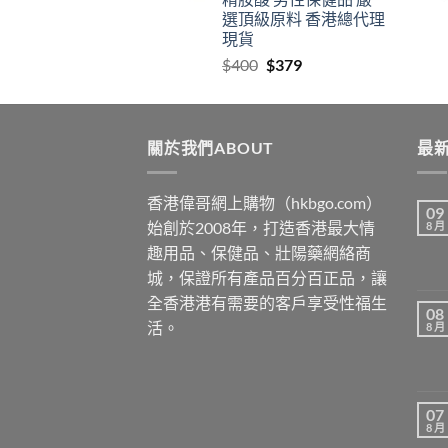
$2459
選頂級原料 香港總代理
現貨
Original
Current
$
400
$
379
price
price
was:
is:
$400.
$379.
關於我們ABOUT
最新
香港偉哥網上購物（hkbgo.com）
09
始創於2008年，打造香港最大情
8 月
趣用品、保健品、壯陽藥網絡商
城，保證所有產品百分百正品，讓
全香港港有需要的客戶享受性福生
08
活。
8 月
07
8 月