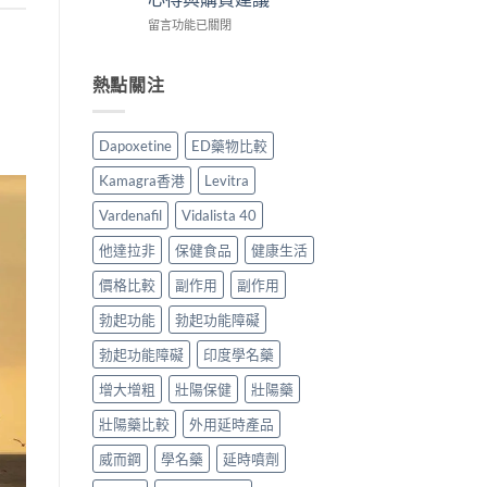
效
常
士
貨
在
果
留言功能已關閉
見
保
渠
〈Cenforce
真
副
健
道〉
印
相：
作
品
中
度
香
熱點關注
用
真
威
港
完
實
而
用
整
比
鋼
家
說
較
Dapoxetine
ED藥物比較
評
實
明
與
價：
測
與
選
Kamagra香港
Levitra
香
與
安
購
港
正
全
指
Vardenafil
Vidalista 40
用
貨
服
南〉
家
購
用
他達拉非
保健食品
健康生活
中
真
買
指
實
價格比較
副作用
副作用
指
南〉
服
南〉
中
勃起功能
勃起功能障礙
用
中
心
勃起功能障礙
印度學名藥
得
與
增大增粗
壯陽保健
壯陽藥
購
買
壯陽藥比較
外用延時產品
建
議〉
威而鋼
學名藥
延時噴劑
中