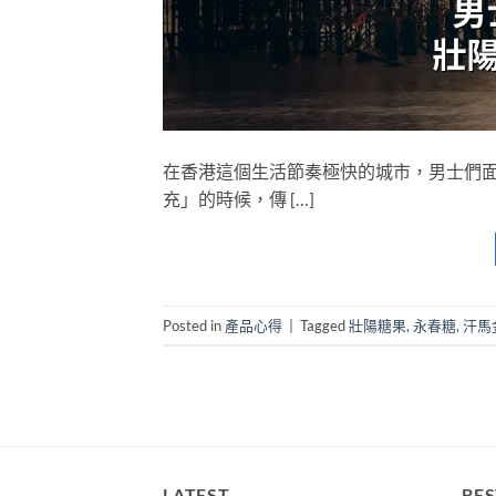
在香港這個生活節奏極快的城市，男士們
充」的時候，傳 […]
Posted in
產品心得
|
Tagged
壯陽糖果
,
永春糖
,
汗馬
LATEST
BES