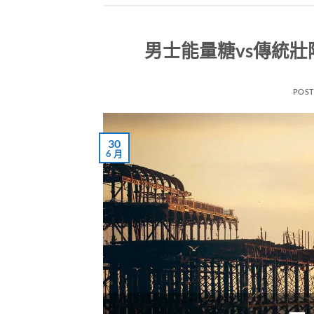
男士能量糖vs傳統
POS
30
6 月