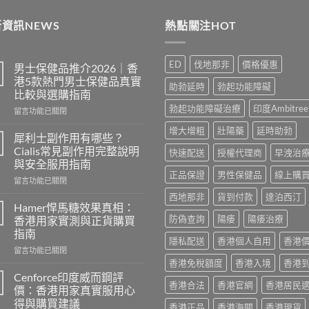
$2129
$253
資訊NEWS
熱點關注HOT
ED
伐地那非
價格優惠
男士保健品推介2026｜香
港5款熱門男士保健品真實
助勃延時
勃起功能障礙
比較與選購指南
勃起功能障礙治療
印度Ambitree
在
留言功能已關閉
〈男
增大增粗
壯陽藥
延時助勃
士
犀利士副作用有哪些？
保
Cialis常見副作用完整說明
快速配送
授權代理商
早洩治
健
與安全服用指南
品
正品保證
男性保健品
線上購
在
推
留言功能已關閉
〈犀
介
西地那非
貨到付款
達泊西汀
利
2026
Hamer悍馬糖效果真相：
士
｜
防偽查詢
陽痿
陽痿治療
香港用家實測與正貨購買
副
香
指南
作
港
隱私配送
香港個人自用
香港
在
用
留言功能已關閉
5
〈Hamer
有
香港免稅額度
香港入境
香港
款
悍
哪
熱
Cenforce印度威而鋼評
香港合法
香港官網
香港居民
馬
些？
門
價：香港用家真實服用心
糖
Cialis
男
得與購買建議
香港正品
香港海關
香港現貨
效
常