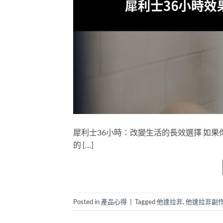
犀利士36小時：改變生活的長效選擇 如果你
的 […]
Posted in
產品心得
|
Tagged
他達拉非
,
他達拉非副