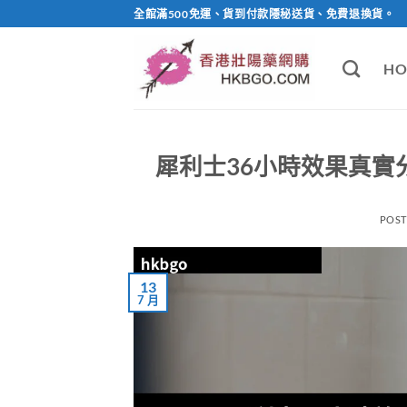
Skip
全館滿500免運、貨到付款隱秘送貨、免費退換貨。
to
content
HO
犀利士36小時效果真實
POS
13
7 月