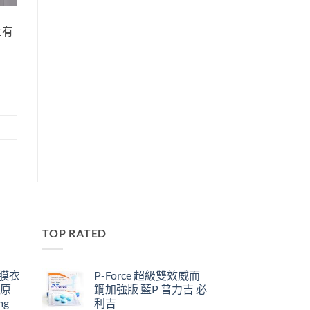
士有
TOP RATED
鋼膜衣
P-Force 超級雙效威而
瑞原
鋼加強版 藍P 普力吉 必
mg
利吉