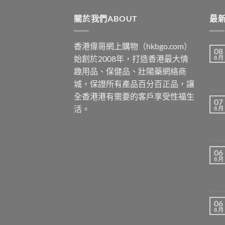
$400.
$379.
關於我們ABOUT
最新
香港偉哥網上購物（hkbgo.com）
08
始創於2008年，打造香港最大情
8 月
趣用品、保健品、壯陽藥網絡商
城，保證所有產品百分百正品，讓
全香港港有需要的客戶享受性福生
07
活。
8 月
06
8 月
06
8 月