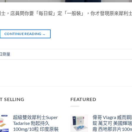
利士，店員問你要「每日錠」定「一般裝」，你才發現原來犀利
CONTINUE READING
→
日劑量
T SELLING
FEATURED
超級雙效犀利士Super
偉哥 Viagra 威而
Tadarise 勃起持久
錠 萬艾可 美國輝
100mg/10粒 印度原裝
廠 西地那非片100