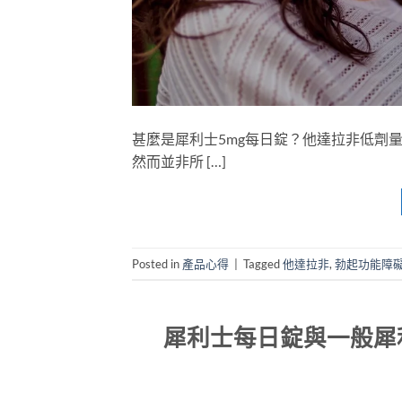
甚麼是犀利士5mg每日錠？他達拉非低劑
然而並非所 […]
Posted in
產品心得
|
Tagged
他達拉非
,
勃起功能障
犀利士每日錠與一般犀