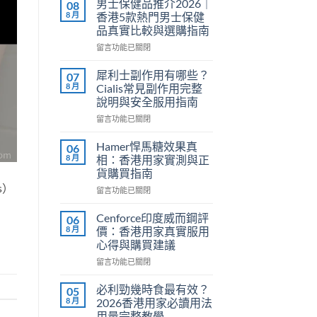
男士保健品推介2026｜
08
8 月
香港5款熱門男士保健
品真實比較與選購指南
在
留言功能已關閉
〈男
士
犀利士副作用有哪些？
07
保
8 月
Cialis常見副作用完整
健
說明與安全服用指南
品
在
推
留言功能已關閉
〈犀
介
利
2026
Hamer悍馬糖效果真
06
士
｜
8 月
相：香港用家實測與正
副
香
貨購買指南
作
港
s）
在
用
留言功能已關閉
5
〈Hamer
有
款
悍
哪
熱
Cenforce印度威而鋼評
06
馬
些？
門
8 月
價：香港用家真實服用
糖
Cialis
男
心得與購買建議
效
常
士
在
果
留言功能已關閉
見
保
〈Cenforce
真
副
健
印
相：
作
品
必利勁幾時食最有效？
05
度
香
用
真
8 月
2026香港用家必讀用法
威
港
完
實
用量完整教學