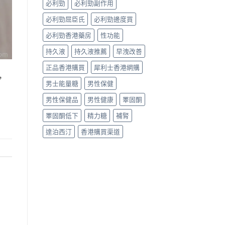
必利勁
必利勁副作用
必利勁屈臣氏
必利勁邊度買
必利勁香港藥房
性功能
持久液
持久液推薦
早洩改善
正品香港購買
犀利士香港網購
，
男士能量糖
男性保健
男性保健品
男性健康
睪固酮
睪固酮低下
精力糖
補腎
達泊西汀
香港購買渠道