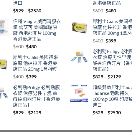
進口
香港藥店正品
Price
Original
Current
$
529
–
$
2530
$
600
$
480
range:
price
price
偉哥 Viagra 威而鋼膜衣
犀利士Cialis 美國
$529
was:
is:
錠 萬艾可 美國輝瑞原
原廠 他達拉非 香
through
$600.
$480.
廠 西地那非片100mg
店正品 20mg 1盒/
$2530
香港藥店正品
Original
Current
$
400
$
399
Original
Current
$
600
$
480
price
price
必利勁Priligy 必
price
price
was:
is:
犀利士Cialis 美國禮來
衣錠 治療男性早洩
was:
is:
$400.
$399.
原廠 他達拉非 香港藥
酸達泊西汀片【香
$600.
$480.
店正品 20mg 1盒/4粒
店正品】
Original
Current
Price
$
400
$
399
$
829
–
$
2129
price
price
range
必利勁Priligy 必利勁膜
超級雙效犀利士Sup
was:
is:
$829
衣錠 治療男性早洩 鹽
Tadarise 勃起持久
$400.
$399.
thro
酸達泊西汀片【香港藥
100mg/10粒 印度
$212
店正品】
進口
Price
Price
$
829
–
$
2129
$
529
–
$
2530
range:
range
$829
$529
through
thro