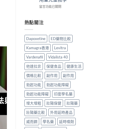
而
用
整
比
在
鋼
留言功能已關閉
家
說
較
〈必
評
實
明
與
利
價：
測
與
選
勁
香
熱點關注
與
安
購
幾
港
正
全
指
時
用
貨
服
南〉
食
家
購
用
中
Dapoxetine
ED藥物比較
最
真
買
指
有
實
指
南〉
Kamagra香港
Levitra
效？
服
南〉
中
2026
用
中
Vardenafil
Vidalista 40
香
心
港
得
他達拉非
保健食品
健康生活
用
與
家
價格比較
副作用
副作用
購
必
買
勃起功能
勃起功能障礙
讀
建
用
議〉
勃起功能障礙
印度學名藥
法
中
用
增大增粗
壯陽保健
壯陽藥
量
完
壯陽藥比較
外用延時產品
整
教
威而鋼
學名藥
延時噴劑
學〉
中