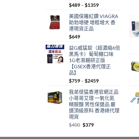
Price
$
489
–
$
1359
range:
美國保羅紅鑽 VIAGRA
$489
助勃增硬 增粗增大 香
through
港現貨正品
$1359
$
649
益G威猛錠（超濃縮6倍
黑馬卡）葡萄糖口味
1G老濕親研正版
【GSEX香港代理正
品】
Price
$
759
–
$
2459
range:
我弟很猛香港官網正品
$759
小哥哥艾理 一氧化氮
through
精胺酸 男性保健品 嚴
$2459
選頂級原料 香港總代理
現貨
Original
Current
$
400
$
379
price
price
was:
is: