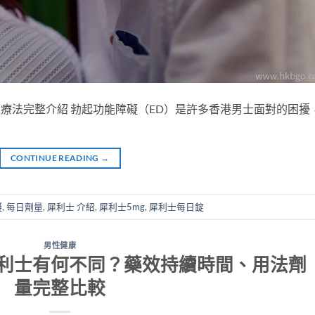
量療法完整介紹 勃起功能障礙（ED）是許多香港男士面對的困擾
CONTINUE READING
→
礙
,
每日劑量
,
犀利士 介紹
,
犀利士5mg
,
犀利士每日錠
男性健康
利士有何不同？藥效持續時間、用法劑
量完整比較