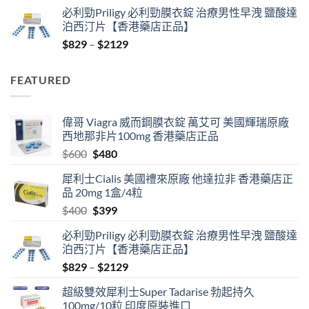
price
price
必利勁Priligy 必利勁膜衣錠 治療男性早洩 鹽酸達
was:
is:
泊西汀片【香港藥店正品】
$400.
$399.
Price
$
829
–
$
2129
range:
$829
FEATURED
through
$2129
偉哥 Viagra 威而鋼膜衣錠 萬艾可 美國輝瑞原廠
西地那非片100mg 香港藥店正品
Original
Current
$
600
$
480
price
price
犀利士Cialis 美國禮來原廠 他達拉非 香港藥店正
was:
is:
品 20mg 1盒/4粒
$600.
$480.
Original
Current
$
400
$
399
price
price
必利勁Priligy 必利勁膜衣錠 治療男性早洩 鹽酸達
was:
is:
泊西汀片【香港藥店正品】
$400.
$399.
Price
$
829
–
$
2129
range:
超級雙效犀利士Super Tadarise 勃起持久
$829
100mg/10粒 印度原裝進口