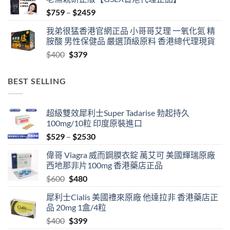
Price
$
759
–
$
2459
range:
我弟很猛香港官網正品 小哥哥艾理 一氧化氮 精
$759
胺酸 男性保健品 嚴選頂級原料 香港總代理現貨
through
Original
Current
$
400
$
379
$2459
price
price
was:
is:
BEST SELLING
$400.
$379.
超級雙效犀利士Super Tadarise 勃起持久
100mg/10粒 印度原裝進口
Price
$
529
–
$
2530
range:
偉哥 Viagra 威而鋼膜衣錠 萬艾可 美國輝瑞原廠
$529
西地那非片100mg 香港藥店正品
through
Original
Current
$
600
$
480
$2530
price
price
犀利士Cialis 美國禮來原廠 他達拉非 香港藥店正
was:
is:
品 20mg 1盒/4粒
$600.
$480.
Original
Current
$
400
$
399