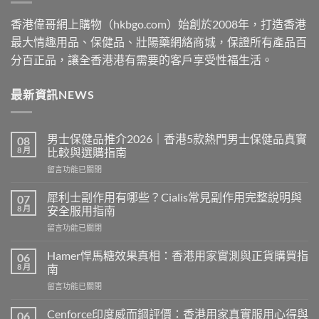
香港偉哥網上購物（hkbgo.com）始創於2008年，打造香港
最大情趣用品、保健品、壯陽藥網絡商城，保證所有產品百
分百正品，讓全香港港有需要的客戶享受性福生活。
最新資訊NEWS
男士保健品推介2026｜香港5款熱門男士保健品真實
08
8 月
比較與選購指南
在
留言功能已關閉
〈男
士
犀利士副作用有哪些？Cialis常見副作用完整說明與
07
保
8 月
安全服用指南
健
在
留言功能已關閉
品
〈犀
推
利
介
Hamer悍馬糖效果真相：香港用家實測與正貨購買指
06
士
2026
8 月
南
副
｜
在
留言功能已關閉
作
香
〈Hamer
用
港
悍
有
Cenforce印度威而鋼評價：香港用家真實服用心得與
06
5