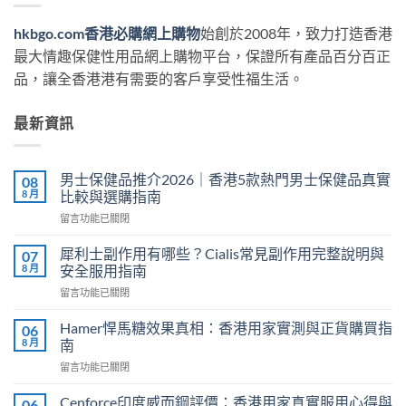
hkbgo.com香港必購網上購物
始創於2008年，致力打造香港
最大情趣保健性用品網上購物平台，保證所有產品百分百正
品，讓全香港港有需要的客戶享受性福生活。
最新資訊
男士保健品推介2026｜香港5款熱門男士保健品真實
08
8 月
比較與選購指南
在
留言功能已關閉
〈男
士
犀利士副作用有哪些？Cialis常見副作用完整說明與
07
保
8 月
安全服用指南
健
在
留言功能已關閉
品
〈犀
推
利
介
Hamer悍馬糖效果真相：香港用家實測與正貨購買指
06
士
2026
8 月
南
副
｜
在
留言功能已關閉
作
香
〈Hamer
用
港
悍
有
Cenforce印度威而鋼評價：香港用家真實服用心得與
06
5