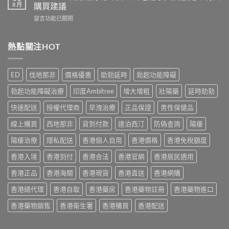
馬
哪
8 月
購買建議
款
糖
些？
熱
在
留言功能已關閉
效
Cialis
門
〈Cenforce
果
常
男
印
真
見
士
度
熱點關注HOT
相：
副
保
威
香
作
健
而
港
用
品
鋼
用
完
ED
伐地那非
價格優惠
助勃延時
勃起功能障礙
真
評
家
整
實
價：
實
說
勃起功能障礙治療
印度Ambitree
增大增粗
壯陽藥
延時助勃
比
香
測
明
較
港
與
快速配送
授權代理商
早洩治療
正品保證
男性保健品
與
與
用
正
安
選
家
線上購買
西地那非
貨到付款
達泊西汀
防偽查詢
陽痿
貨
全
購
真
購
服
指
實
陽痿治療
隱私配送
香港個人自用
香港價格
香港免稅額度
買
用
南〉
服
指
指
中
香港入境
香港到付
香港合法
香港官網
香港居民適用
用
南〉
南〉
心
中
中
香港正品
香港海關
香港現貨
香港直送
香港網購
得
與
香港總代理
香港自取
香港藥房
香港藥物註冊
香港藥物進口
購
買
香港藥物銷售
香港衛生署
香港購買
香港配送
建
議〉
中