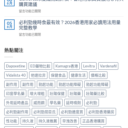
馬
哪
8 月
購買建議
款
糖
些？
熱
在
留言功能已關閉
效
Cialis
門
〈Cenforce
果
常
男
印
真
必利勁幾時食最有效？2026香港用家必讀用法用量
05
見
士
度
相：
8 月
完整教學
副
保
威
香
作
健
在
留言功能已關閉
而
港
用
品
〈必
鋼
用
完
真
利
評
家
整
實
勁
熱點關注
價：
實
說
比
幾
香
測
明
較
時
港
與
與
與
食
用
正
Dapoxetine
ED藥物比較
Kamagra香港
Levitra
Vardenafil
安
選
最
家
貨
全
購
有
真
購
Vidalista 40
他達拉非
保健食品
健康生活
價格比較
服
指
效？
實
買
用
南〉
2026
服
副作用
副作用
勃起功能
勃起功能障礙
勃起功能障礙
指
指
中
香
用
南〉
南〉
港
印度學名藥
增大增粗
壯陽保健
壯陽藥
壯陽藥比較
心
中
中
用
得
家
外用延時產品
威而鋼
學名藥
延時噴劑
必利勁
與
必
購
必利勁副作用
必利勁屈臣氏
必利勁邊度買
必利勁香港藥房
讀
買
用
建
性功能
持久液
持久液推薦
早洩改善
正品香港購買
法
議〉
用
中