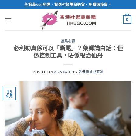
Skip
全館滿500免運、貨到付款隱秘送貨、免費退換貨。
to
content
0
產品心得
必利勁真係可以「斷尾」？藥師講白話：佢
係控制工具，唔係根治仙丹
POSTED ON
2026-06-15
BY
香港偉哥威而鋼
15
6 月