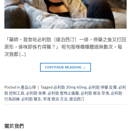
「藥師，我食咗必利勁（達泊西汀）一排，停藥之後又打回
原形，係咪即係冇得醫？」 呢句我喺櫃檯聽過無數次，每
次我都 […]
CONTINUE READING
→
Posted in
產品心得
|
Tagged
必利勁 30mg 60mg
,
必利勁 停藥 反彈
,
必利
勁 控制工具
,
必利勁 效果
,
必利勁 暫時止痛藥
,
必利勁 根治 早洩
,
必利勁
行為訓練
,
必利勁 醫生
,
早洩 根治 方法
,
達泊西汀
關於我們