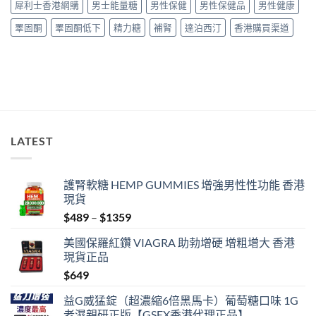
犀利士香港網購
男士能量糖
男性保健
男性保健品
男性健康
量
完
睪固酮
睪固酮低下
精力糖
補腎
達泊西汀
香港購買渠道
整
教
學〉
中
LATEST
護腎軟糖 HEMP GUMMIES 增強男性性功能 香港
現貨
Price
$
489
–
$
1359
range:
美國保羅紅鑽 VIAGRA 助勃增硬 增粗增大 香港
$489
現貨正品
through
$
649
$1359
益G威猛錠（超濃縮6倍黑馬卡）葡萄糖口味 1G
老濕親研正版【GSEX香港代理正品】