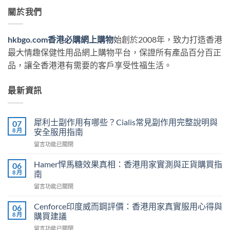
關於我們
hkbgo.com香港必購網上購物
始創於2008年，致力打造香港
最大情趣保健性用品網上購物平台，保證所有產品百分百正
品，讓全香港港有需要的客戶享受性福生活。
最新資訊
犀利士副作用有哪些？Cialis常見副作用完整說明與
07
8 月
安全服用指南
在
留言功能已關閉
〈犀
利
Hamer悍馬糖效果真相：香港用家實測與正貨購買指
06
士
8 月
南
副
在
留言功能已關閉
作
〈Hamer
用
悍
有
Cenforce印度威而鋼評價：香港用家真實服用心得與
06
馬
哪
8 月
購買建議
糖
些？
在
留言功能已關閉
效