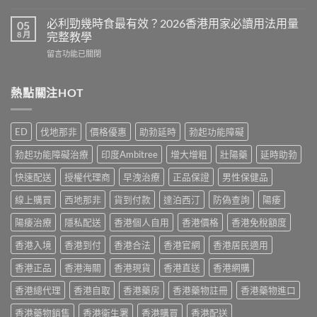
〈Cenforce
果
常
印
真
必利勁幾時食最有效？2026香港用家必讀用法用量
05
見
度
相：
8 月
完整教學
副
威
香
作
在
留言功能已關閉
而
港
用
〈必
鋼
用
完
利
評
家
整
勁
熱點關注HOT
價：
實
說
幾
香
測
明
時
港
與
與
食
用
正
ED
伐地那非
價格優惠
助勃延時
勃起功能障礙
安
最
家
貨
全
有
真
購
勃起功能障礙治療
印度Ambitree
增大增粗
壯陽藥
延時助勃
服
效？
實
買
用
2026
服
快速配送
授權代理商
早洩治療
正品保證
男性保健品
指
指
香
用
南〉
南〉
港
線上購買
西地那非
貨到付款
達泊西汀
防偽查詢
陽痿
心
中
中
用
得
家
陽痿治療
隱私配送
香港個人自用
香港價格
香港免稅額度
與
必
購
香港入境
香港到付
香港合法
香港官網
香港居民適用
讀
買
用
建
香港正品
香港海關
香港現貨
香港直送
香港網購
法
議〉
用
中
香港總代理
香港自取
香港藥房
香港藥物註冊
香港藥物進口
量
完
香港藥物銷售
香港衛生署
香港購買
香港配送