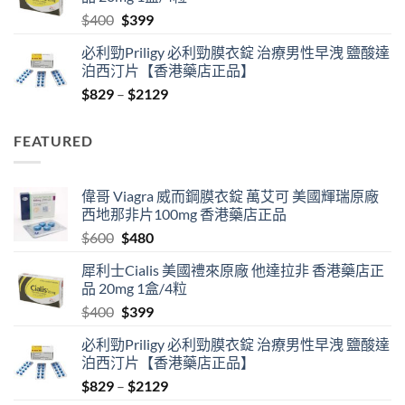
$600.
$480.
Original
Current
$
400
$
399
price
price
必利勁Priligy 必利勁膜衣錠 治療男性早洩 鹽酸達
was:
is:
泊西汀片【香港藥店正品】
$400.
$399.
Price
$
829
–
$
2129
range:
$829
FEATURED
through
$2129
偉哥 Viagra 威而鋼膜衣錠 萬艾可 美國輝瑞原廠
西地那非片100mg 香港藥店正品
Original
Current
$
600
$
480
price
price
犀利士Cialis 美國禮來原廠 他達拉非 香港藥店正
was:
is:
品 20mg 1盒/4粒
$600.
$480.
Original
Current
$
400
$
399
price
price
必利勁Priligy 必利勁膜衣錠 治療男性早洩 鹽酸達
was:
is:
泊西汀片【香港藥店正品】
$400.
$399.
Price
$
829
–
$
2129
range: