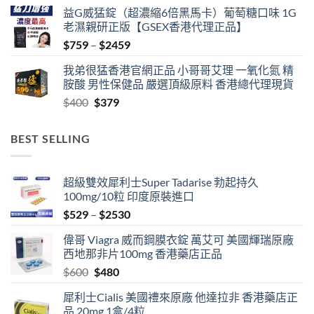
益G威猛錠（超濃縮6倍黑馬卡）葡萄糖口味 1G
老濕親研正版【GSEX香港代理正品】
Price
$
759
–
$
2459
range:
我弟很猛香港官網正品 小哥哥艾理 一氧化氮 精
$759
胺酸 男性保健品 嚴選頂級原料 香港總代理現貨
through
Original
Current
$
400
$
379
$2459
price
price
was:
is:
BEST SELLING
$400.
$379.
超級雙效犀利士Super Tadarise 勃起持久
100mg/10粒 印度原裝進口
Price
$
529
–
$
2530
range:
偉哥 Viagra 威而鋼膜衣錠 萬艾可 美國輝瑞原廠
$529
西地那非片100mg 香港藥店正品
through
Original
Current
$
600
$
480
$2530
price
price
犀利士Cialis 美國禮來原廠 他達拉非 香港藥店正
was:
is:
品 20mg 1盒/4粒