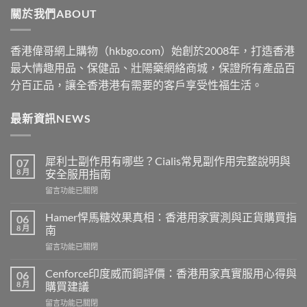
關於我們ABOUT
$2530
香港偉哥網上購物（hkbgo.com）始創於2008年，打造香港
最大情趣用品、保健品、壯陽藥網絡商城，保證所有產品百
分百正品，讓全香港港有需要的客戶享受性福生活。
最新資訊NEWS
犀利士副作用有哪些？Cialis常見副作用完整說明與
07
8 月
安全服用指南
在
留言功能已關閉
〈犀
利
Hamer悍馬糖效果真相：香港用家實測與正貨購買指
06
士
8 月
南
副
在
留言功能已關閉
作
〈Hamer
用
悍
有
Cenforce印度威而鋼評價：香港用家真實服用心得與
06
馬
哪
8 月
購買建議
糖
些？
在
留言功能已關閉
效
Cialis