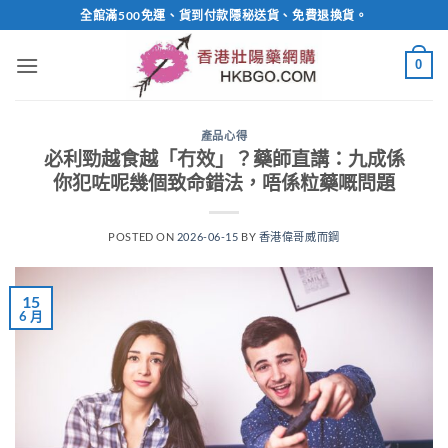
Skip
全館滿500免運、貨到付款隱秘送貨、免費退換貨。
to
content
0
產品心得
必利勁越食越「冇效」？藥師直講：九成係
你犯咗呢幾個致命錯法，唔係粒藥嘅問題
POSTED ON
2026-06-15
BY
香港偉哥威而鋼
15
6 月