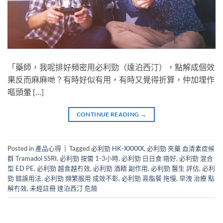
「藥師，我呢排好頻密用必利勁（達泊西汀），點解成個效
果反而麻麻哋？有時好似有用，有時又覺得折算，仲加埋作
嘔頭暈 […]
CONTINUE READING
→
Posted in
產品心得
|
Tagged
必利勁 HK-XXXXX
,
必利勁 夾藥 血清素症候
群 Tramadol SSRI
,
必利勁 按需 1-3小時
,
必利勁 日日食 唔好
,
必利勁 混合
型 ED PE
,
必利勁 越食越冇效
,
必利勁 酒精 副作用
,
必利勁 醫生 評估
,
必利
勁 錯誤用法
,
必利勁 頻繁服用 成效不彰
,
必利勁 高脂餐 拖慢
,
早洩 治療 點
解冇效
,
未經註冊 達泊西汀 危險