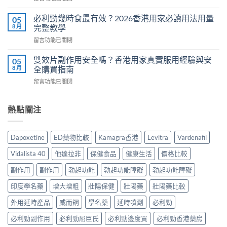
Cialis
〈Cenforce
果
常
印
真
必利勁幾時食最有效？2026香港用家必讀用法用量
05
見
度
相：
8 月
完整教學
副
威
香
作
在
留言功能已關閉
而
港
用
〈必
鋼
用
完
利
評
雙效片副作用安全嗎？香港用家真實服用經驗與安
05
家
整
勁
價：
8 月
全購買指南
實
說
幾
香
測
明
在
留言功能已關閉
時
港
與
與
〈雙
食
用
正
安
效
最
家
貨
全
片
熱點關注
有
真
購
服
副
效？
實
買
用
作
2026
服
指
指
用
香
用
Dapoxetine
ED藥物比較
Kamagra香港
Levitra
Vardenafil
南〉
南〉
安
港
心
中
中
全
用
得
Vidalista 40
他達拉非
保健食品
健康生活
價格比較
嗎？
家
與
香
必
副作用
副作用
勃起功能
勃起功能障礙
勃起功能障礙
購
港
讀
買
用
印度學名藥
增大增粗
壯陽保健
壯陽藥
壯陽藥比較
用
建
家
法
議〉
真
外用延時產品
威而鋼
學名藥
延時噴劑
必利勁
用
中
實
量
必利勁副作用
必利勁屈臣氏
必利勁邊度買
必利勁香港藥房
服
完