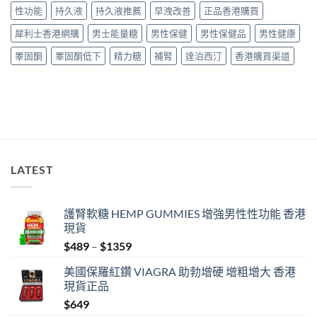
用
整
性功能
持久液
持久液推薦
早洩改善
正品香港購買
經
教
驗
學〉
犀利士香港網購
男士能量糖
男性保健
男性保健品
男性健康
與
中
安
睪固酮
睪固酮低下
精力糖
補腎
達泊西汀
香港購買渠道
全
購
買
指
南〉
中
LATEST
護腎軟糖 HEMP GUMMIES 增強男性性功能 香港
現貨
Price
$
489
–
$
1359
range:
美國保羅紅鑽 VIAGRA 助勃增硬 增粗增大 香港
$489
現貨正品
through
$
649
$1359