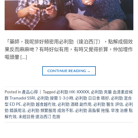
「藥師，我呢排好頻密用必利勁（達泊西汀），點解成個效
果反而麻麻哋？有時好似有用，有時又覺得折算，仲加埋作
嘔頭暈 […]
CONTINUE READING
→
Posted in
產品心得
|
Tagged
必利勁 HK-XXXXX
,
必利勁 夾藥 血清素症候
群 Tramadol SSRI
,
必利勁 按需 1-3小時
,
必利勁 日日食 唔好
,
必利勁 混合
型 ED PE
,
必利勁 越食越冇效
,
必利勁 酒精 副作用
,
必利勁 醫生 評估
,
必利
勁 錯誤用法
,
必利勁 頻繁服用 成效不彰
,
必利勁 高脂餐 拖慢
,
早洩 治療 點
解冇效
,
未經註冊 達泊西汀 危險