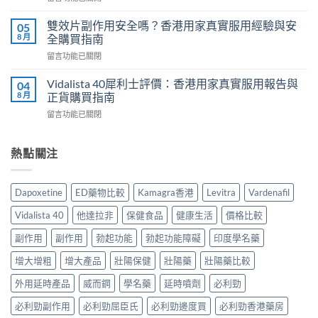
港
〈必
鋼
用
利
評
雙效片副作用安全嗎？香港用家真實服用經驗與安
05
家
勁
價：
8 月
全購買指南
實
幾
香
測
在
留言功能已關閉
時
港
與
〈雙
食
用
正
效
最
Vidalista 40犀利士評價：香港用家真實服用報告與
04
家
貨
片
有
8 月
正貨購買指南
真
購
副
效？
實
買
在
留言功能已關閉
作
2026
服
指
〈Vidalista
用
香
用
南〉
40
安
港
心
中
犀
熱點關注
全
用
得
利
嗎？
家
與
士
香
必
購
評
港
讀
Dapoxetine
ED藥物比較
Kamagra香港
Levitra
Vardenafil
買
價：
用
用
建
香
家
法
Vidalista 40
他達拉非
保健食品
健康生活
價格比較
議〉
港
真
用
中
用
實
副作用
副作用
勃起功能
勃起功能障礙
印度學名藥
量
家
服
完
真
增大增粗
增大產品
壯陽保健
壯陽藥
壯陽藥比較
用
整
實
經
教
服
外用延時產品
威而鋼
學名藥
延時噴劑
必利勁
驗
學〉
用
與
中
必利勁副作用
必利勁屈臣氏
必利勁邊度買
必利勁香港藥房
報
安