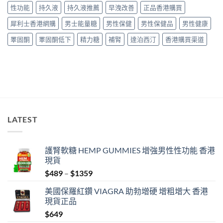
告
全
性功能
持久液
持久液推薦
早洩改善
正品香港購買
與
購
正
買
犀利士香港網購
男士能量糖
男性保健
男性保健品
男性健康
貨
指
購
南〉
睪固酮
睪固酮低下
精力糖
補腎
達泊西汀
香港購買渠道
買
中
指
南〉
中
LATEST
護腎軟糖 HEMP GUMMIES 增強男性性功能 香港
現貨
Price
$
489
–
$
1359
range:
美國保羅紅鑽 VIAGRA 助勃增硬 增粗增大 香港
$489
現貨正品
through
$
649
$1359