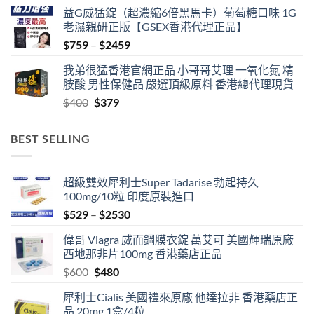
益G威猛錠（超濃縮6倍黑馬卡）葡萄糖口味 1G
老濕親研正版【GSEX香港代理正品】
Price
$
759
–
$
2459
range:
我弟很猛香港官網正品 小哥哥艾理 一氧化氮 精
$759
胺酸 男性保健品 嚴選頂級原料 香港總代理現貨
through
Original
Current
$
400
$
379
$2459
price
price
was:
is:
BEST SELLING
$400.
$379.
超級雙效犀利士Super Tadarise 勃起持久
100mg/10粒 印度原裝進口
Price
$
529
–
$
2530
range:
偉哥 Viagra 威而鋼膜衣錠 萬艾可 美國輝瑞原廠
$529
西地那非片100mg 香港藥店正品
through
Original
Current
$
600
$
480
$2530
price
price
犀利士Cialis 美國禮來原廠 他達拉非 香港藥店正
was:
is:
品 20mg 1盒/4粒