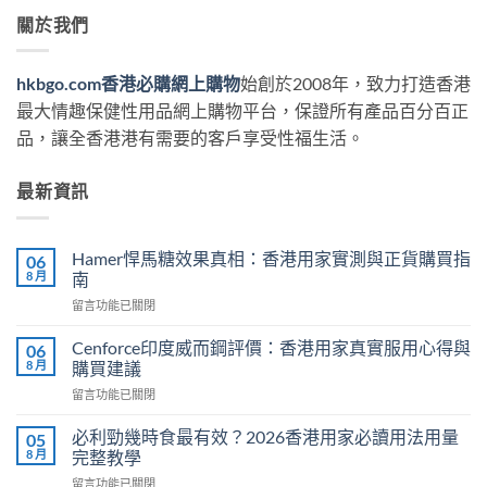
關於我們
hkbgo.com香港必購網上購物
始創於2008年，致力打造香港
最大情趣保健性用品網上購物平台，保證所有產品百分百正
品，讓全香港港有需要的客戶享受性福生活。
最新資訊
Hamer悍馬糖效果真相：香港用家實測與正貨購買指
06
8 月
南
在
留言功能已關閉
〈Hamer
悍
Cenforce印度威而鋼評價：香港用家真實服用心得與
06
馬
8 月
購買建議
糖
在
留言功能已關閉
效
〈Cenforce
果
印
真
必利勁幾時食最有效？2026香港用家必讀用法用量
05
度
相：
8 月
完整教學
威
香
在
留言功能已關閉
而