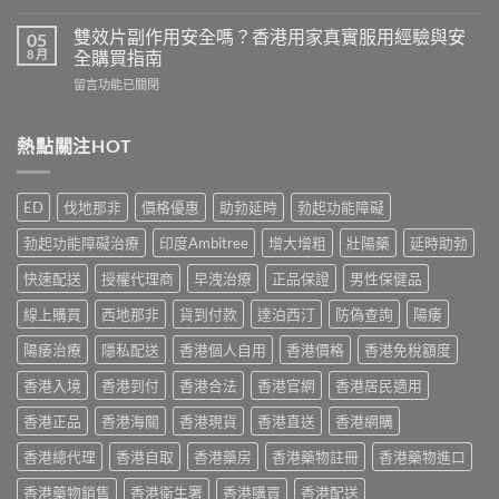
〈必
鋼
用
利
評
雙效片副作用安全嗎？香港用家真實服用經驗與安
05
家
勁
價：
8 月
全購買指南
實
幾
香
測
在
留言功能已關閉
時
港
與
〈雙
食
用
正
效
最
家
貨
片
熱點關注HOT
有
真
購
副
效？
實
買
作
2026
服
指
用
香
用
ED
伐地那非
價格優惠
助勃延時
勃起功能障礙
南〉
安
港
心
中
全
用
得
勃起功能障礙治療
印度Ambitree
增大增粗
壯陽藥
延時助勃
嗎？
家
與
香
必
快速配送
授權代理商
早洩治療
正品保證
男性保健品
購
港
讀
買
用
線上購買
西地那非
貨到付款
達泊西汀
防偽查詢
陽痿
用
建
家
法
議〉
真
陽痿治療
隱私配送
香港個人自用
香港價格
香港免稅額度
用
中
實
量
香港入境
香港到付
香港合法
香港官網
香港居民適用
服
完
用
整
香港正品
香港海關
香港現貨
香港直送
香港網購
經
教
驗
學〉
香港總代理
香港自取
香港藥房
香港藥物註冊
香港藥物進口
與
中
安
香港藥物銷售
香港衛生署
香港購買
香港配送