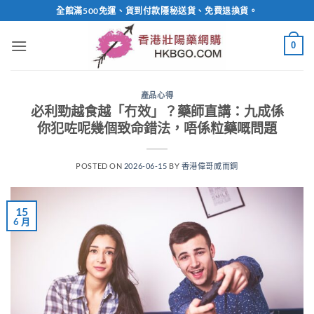
Skip
全館滿500免運、貨到付款隱秘送貨、免費退換貨。
to
content
0
產品心得
必利勁越食越「冇效」？藥師直講：九成係
你犯咗呢幾個致命錯法，唔係粒藥嘅問題
POSTED ON
2026-06-15
BY
香港偉哥威而鋼
15
6 月