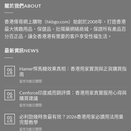
關於我們ABOUT
$2530
香港偉哥網上購物（hkbgo.com）始創於2008年，打造香港
最大情趣用品、保健品、壯陽藥網絡商城，保證所有產品百
分百正品，讓全香港港有需要的客戶享受性福生活。
最新資訊NEWS
Hamer悍馬糖效果真相：香港用家實測與正貨購買指
06
8 月
南
在
留言功能已關閉
〈Hamer
悍
Cenforce印度威而鋼評價：香港用家真實服用心得與
06
馬
8 月
購買建議
糖
在
留言功能已關閉
效
〈Cenforce
果
印
真
必利勁幾時食最有效？2026香港用家必讀用法用量
05
度
相：
8 月
完整教學
威
香
在
留言功能已關閉
而
港