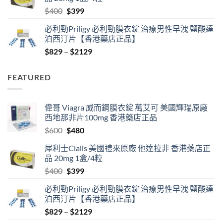
$600.
$480.
Original
Current
$
400
$
399
price
price
必利勁Priligy 必利勁膜衣錠 治療男性早洩 鹽酸達
was:
is:
泊西汀片【香港藥店正品】
$400.
$399.
Price
$
829
–
$
2129
range:
$829
FEATURED
through
$2129
偉哥 Viagra 威而鋼膜衣錠 萬艾可 美國輝瑞原廠
西地那非片100mg 香港藥店正品
Original
Current
$
600
$
480
price
price
犀利士Cialis 美國禮來原廠 他達拉非 香港藥店正
was:
is:
品 20mg 1盒/4粒
$600.
$480.
Original
Current
$
400
$
399
price
price
必利勁Priligy 必利勁膜衣錠 治療男性早洩 鹽酸達
was:
is:
泊西汀片【香港藥店正品】
$400.
$399.
Price
$
829
–
$
2129
range: