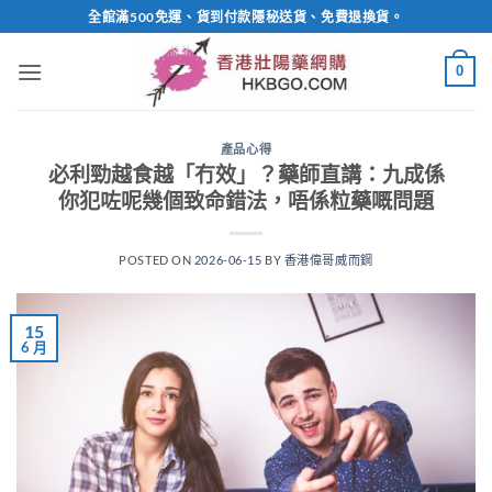
Skip
全館滿500免運、貨到付款隱秘送貨、免費退換貨。
to
content
0
產品心得
必利勁越食越「冇效」？藥師直講：九成係
你犯咗呢幾個致命錯法，唔係粒藥嘅問題
POSTED ON
2026-06-15
BY
香港偉哥威而鋼
15
6 月