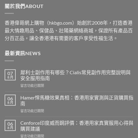
關於我們ABOUT
$2530
香港偉哥網上購物（hkbgo.com）始創於2008年，打造香港
最大情趣用品、保健品、壯陽藥網絡商城，保證所有產品百
分百正品，讓全香港港有需要的客戶享受性福生活。
最新資訊NEWS
犀利士副作用有哪些？Cialis常見副作用完整說明與
07
8 月
安全服用指南
在
留言功能已關閉
〈犀
利
Hamer悍馬糖效果真相：香港用家實測與正貨購買指
06
士
8 月
南
副
在
留言功能已關閉
作
〈Hamer
用
悍
有
Cenforce印度威而鋼評價：香港用家真實服用心得與
06
馬
哪
8 月
購買建議
糖
些？
在
留言功能已關閉
效
Cialis