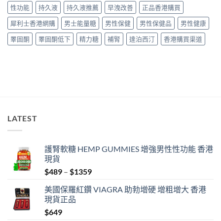
用
整
性功能
持久液
持久液推薦
早洩改善
正品香港購買
經
教
驗
學〉
犀利士香港網購
男士能量糖
男性保健
男性保健品
男性健康
與
中
安
睪固酮
睪固酮低下
精力糖
補腎
達泊西汀
香港購買渠道
全
購
買
指
南〉
中
LATEST
護腎軟糖 HEMP GUMMIES 增強男性性功能 香港
現貨
Price
$
489
–
$
1359
range:
美國保羅紅鑽 VIAGRA 助勃增硬 增粗增大 香港
$489
現貨正品
through
$
649
$1359