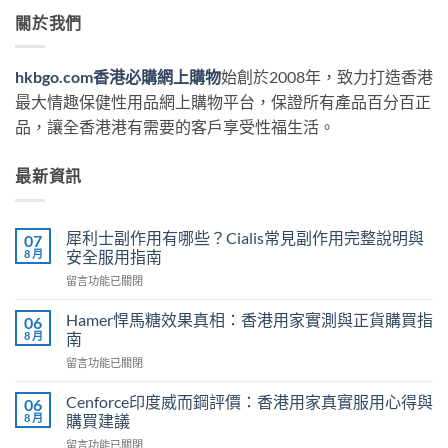
關於我們
hkbgo.com香港必購網上購物
始創於2008年，致力打造香港
最大情趣保健性用品網上購物平台，保證所有產品百分百正
品，讓全香港港有需要的客戶享受性福生活。
最新資訊
犀利士副作用有哪些？Cialis常見副作用完整說明與
07
8 月
安全服用指南
在
留言功能已關閉
〈犀
利
Hamer悍馬糖效果真相：香港用家實測與正貨購買指
06
士
8 月
南
副
在
留言功能已關閉
作
〈Hamer
用
悍
有
Cenforce印度威而鋼評價：香港用家真實服用心得與
06
馬
哪
8 月
購買建議
糖
些？
在
留言功能已關閉
效