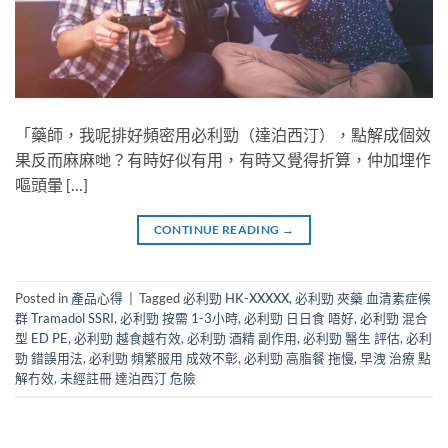
「藥師，我呢排好頻密用必利勁（達泊西汀），點解成個效
果反而麻麻哋？有時好似有用，有時又覺得折算，仲加埋作
嘔頭暈 […]
CONTINUE READING
→
Posted in
產品心得
|
Tagged
必利勁 HK-XXXXX
,
必利勁 夾藥 血清素症候
群 Tramadol SSRI
,
必利勁 按需 1-3小時
,
必利勁 日日食 唔好
,
必利勁 混合
型 ED PE
,
必利勁 越食越冇效
,
必利勁 酒精 副作用
,
必利勁 醫生 評估
,
必利
勁 錯誤用法
,
必利勁 頻繁服用 成效不彰
,
必利勁 高脂餐 拖慢
,
早洩 治療 點
解冇效
,
未經註冊 達泊西汀 危險