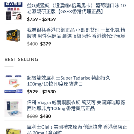
益G威猛錠（超濃縮6倍黑馬卡）葡萄糖口味 1G
老濕親研正版【GSEX香港代理正品】
Price
$
759
–
$
2459
range:
我弟很猛香港官網正品 小哥哥艾理 一氧化氮 精
$759
胺酸 男性保健品 嚴選頂級原料 香港總代理現貨
through
Original
Current
$
400
$
379
$2459
price
price
was:
is:
BEST SELLING
$400.
$379.
超級雙效犀利士Super Tadarise 勃起持久
100mg/10粒 印度原裝進口
Price
$
529
–
$
2530
range:
偉哥 Viagra 威而鋼膜衣錠 萬艾可 美國輝瑞原廠
$529
西地那非片100mg 香港藥店正品
through
Original
Current
$
600
$
480
$2530
price
price
犀利士Cialis 美國禮來原廠 他達拉非 香港藥店正
was:
is:
品 20mg 1盒/4粒