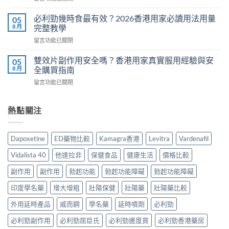
Cialis
〈Cenforce
果
常
印
真
必利勁幾時食最有效？2026香港用家必讀用法用量
05
見
度
相：
8 月
完整教學
副
威
香
作
在
留言功能已關閉
而
港
用
〈必
鋼
用
完
利
評
雙效片副作用安全嗎？香港用家真實服用經驗與安
05
家
整
勁
價：
8 月
全購買指南
實
說
幾
香
測
明
在
留言功能已關閉
時
港
與
與
〈雙
食
用
正
安
效
最
家
貨
全
片
熱點關注
有
真
購
服
副
效？
實
買
用
作
2026
服
指
指
用
香
用
Dapoxetine
ED藥物比較
Kamagra香港
Levitra
Vardenafil
南〉
南〉
安
港
心
中
中
全
用
得
Vidalista 40
他達拉非
保健食品
健康生活
價格比較
嗎？
家
與
香
必
副作用
副作用
勃起功能
勃起功能障礙
勃起功能障礙
購
港
讀
買
用
印度學名藥
增大增粗
壯陽保健
壯陽藥
壯陽藥比較
用
建
家
法
議〉
真
外用延時產品
威而鋼
學名藥
延時噴劑
必利勁
用
中
實
量
必利勁副作用
必利勁屈臣氏
必利勁邊度買
必利勁香港藥房
服
完