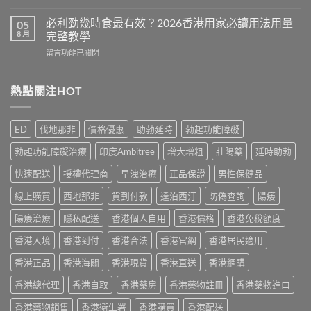
〈Cenforce
果
常
印
真
必利勁幾時食最有效？2026香港用家必讀用法用量
05
見
度
相：
8 月
完整教學
副
威
香
作
在
留言功能已關閉
而
港
用
〈必
鋼
用
完
利
評
家
整
勁
熱點關注HOT
價：
實
說
幾
香
測
明
時
港
與
與
食
用
正
ED
伐地那非
價格優惠
助勃延時
勃起功能障礙
安
最
家
貨
全
有
真
購
勃起功能障礙治療
印度Ambitree
增大增粗
壯陽藥
延時助勃
服
效？
實
買
用
2026
服
快速配送
授權代理商
早洩治療
正品保證
男性保健品
指
指
香
用
南〉
南〉
港
線上購買
西地那非
貨到付款
達泊西汀
防偽查詢
陽痿
心
中
中
用
得
家
陽痿治療
隱私配送
香港個人自用
香港價格
香港免稅額度
與
必
購
香港入境
香港到付
香港合法
香港官網
香港居民適用
讀
買
用
建
香港正品
香港海關
香港現貨
香港直送
香港網購
法
議〉
用
中
香港總代理
香港自取
香港藥房
香港藥物註冊
香港藥物進口
量
完
香港藥物銷售
香港衛生署
香港購買
香港配送