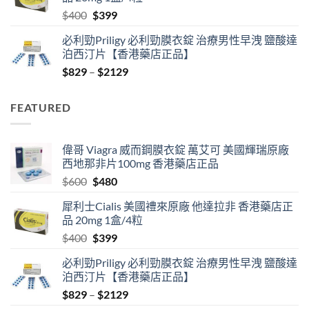
$600.
$480.
Original
Current
$
400
$
399
price
price
必利勁Priligy 必利勁膜衣錠 治療男性早洩 鹽酸達
was:
is:
泊西汀片【香港藥店正品】
$400.
$399.
Price
$
829
–
$
2129
range:
$829
FEATURED
through
$2129
偉哥 Viagra 威而鋼膜衣錠 萬艾可 美國輝瑞原廠
西地那非片100mg 香港藥店正品
Original
Current
$
600
$
480
price
price
犀利士Cialis 美國禮來原廠 他達拉非 香港藥店正
was:
is:
品 20mg 1盒/4粒
$600.
$480.
Original
Current
$
400
$
399
price
price
必利勁Priligy 必利勁膜衣錠 治療男性早洩 鹽酸達
was:
is:
泊西汀片【香港藥店正品】
$400.
$399.
Price
$
829
–
$
2129
range: