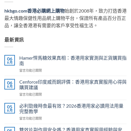
hkbgo.com香港必購網上購物
始創於2008年，致力打造香港
最大情趣保健性用品網上購物平台，保證所有產品百分百正
品，讓全香港港有需要的客戶享受性福生活。
最新資訊
Hamer悍馬糖效果真相：香港用家實測與正貨購買指
06
8 月
南
在
留言功能已關閉
〈Hamer
悍
Cenforce印度威而鋼評價：香港用家真實服用心得與
06
馬
8 月
購買建議
糖
在
留言功能已關閉
效
〈Cenforce
果
印
真
必利勁幾時食最有效？2026香港用家必讀用法用量
05
度
相：
8 月
完整教學
威
香
在
留言功能已關閉
而
港
〈必
鋼
用
利
評
雙效片副作用安全嗎？香港用家真實服用經驗與安
05
家