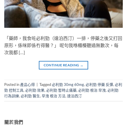
「藥師，我食咗必利勁（達泊西汀）一排，停藥之後又打回
原形，係咪即係冇得醫？」 呢句我喺櫃檯聽過無數次，每
次我都 […]
CONTINUE READING
→
Posted in
產品心得
|
Tagged
必利勁 30mg 60mg
,
必利勁 停藥 反彈
,
必利
勁 控制工具
,
必利勁 效果
,
必利勁 暫時止痛藥
,
必利勁 根治 早洩
,
必利勁
行為訓練
,
必利勁 醫生
,
早洩 根治 方法
,
達泊西汀
關於我們