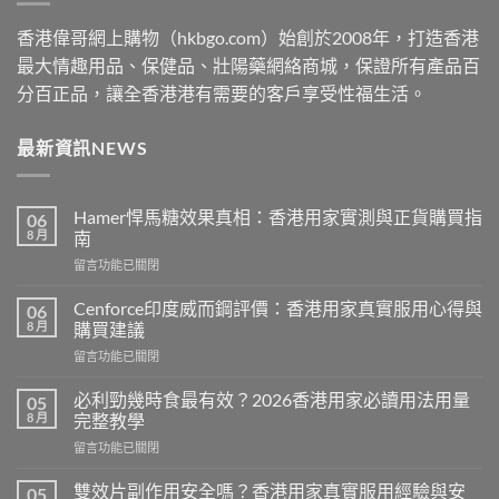
香港偉哥網上購物（hkbgo.com）始創於2008年，打造香港
最大情趣用品、保健品、壯陽藥網絡商城，保證所有產品百
分百正品，讓全香港港有需要的客戶享受性福生活。
最新資訊NEWS
Hamer悍馬糖效果真相：香港用家實測與正貨購買指
06
8 月
南
在
留言功能已關閉
〈Hamer
悍
Cenforce印度威而鋼評價：香港用家真實服用心得與
06
馬
8 月
購買建議
糖
在
留言功能已關閉
效
〈Cenforce
果
印
真
必利勁幾時食最有效？2026香港用家必讀用法用量
05
度
相：
8 月
完整教學
威
香
在
留言功能已關閉
而
港
〈必
鋼
用
利
評
雙效片副作用安全嗎？香港用家真實服用經驗與安
05
家