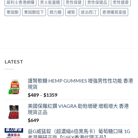
犀利士香港網購
男士能量糖
男性保健
男性保健品
男性健康
貨
指
購
南〉
睪固酮
睪固酮低下
精力糖
補腎
達泊西汀
香港購買渠道
買
中
指
南〉
中
LATEST
護腎軟糖 HEMP GUMMIES 增強男性性功能 香港
現貨
Price
$
489
–
$
1359
range:
美國保羅紅鑽 VIAGRA 助勃增硬 增粗增大 香港
$489
現貨正品
through
$
649
$1359
益G威猛錠（超濃縮6倍黑馬卡）葡萄糖口味 1G
老濕親研正版【GSEX香港代理正品】