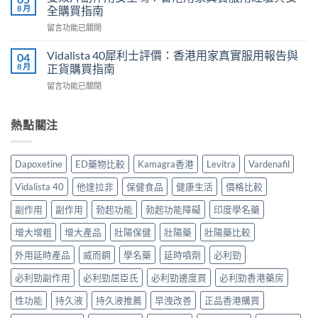
勁
價：
8 月
全購買指南
實
幾
香
測
在
留言功能已關閉
時
港
與
〈雙
食
用
正
效
最
Vidalista 40犀利士評價：香港用家真實服用報告與
04
家
貨
片
有
8 月
正貨購買指南
真
購
副
效？
實
買
在
留言功能已關閉
作
2026
服
指
〈Vidalista
用
香
用
南〉
40
安
港
心
中
犀
熱點關注
全
用
得
利
嗎？
家
與
士
香
必
購
評
港
讀
Dapoxetine
ED藥物比較
Kamagra香港
Levitra
Vardenafil
買
價：
用
用
建
香
家
法
Vidalista 40
他達拉非
保健食品
健康生活
價格比較
議〉
港
真
用
中
用
實
副作用
副作用
勃起功能
勃起功能障礙
印度學名藥
量
家
服
完
真
增大增粗
增大產品
壯陽保健
壯陽藥
壯陽藥比較
用
整
實
經
教
服
外用延時產品
威而鋼
學名藥
延時噴劑
必利勁
驗
學〉
用
與
中
必利勁副作用
必利勁屈臣氏
必利勁邊度買
必利勁香港藥房
報
安
告
全
性功能
持久液
持久液推薦
早洩改善
正品香港購買
與
購
正
買