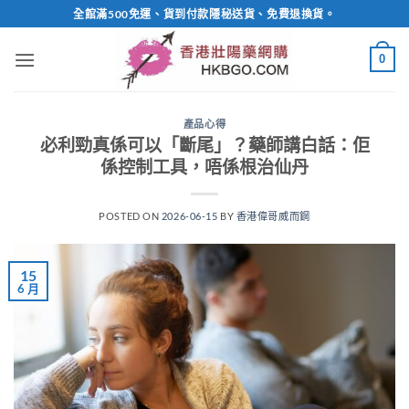
Skip
全館滿500免運、貨到付款隱秘送貨、免費退換貨。
to
content
0
產品心得
必利勁真係可以「斷尾」？藥師講白話：佢
係控制工具，唔係根治仙丹
POSTED ON
2026-06-15
BY
香港偉哥威而鋼
15
6 月