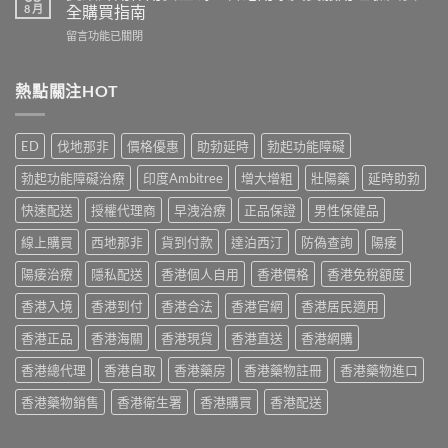
勁
價：
8 月
全購買指南
實
幾
香
測
在
留言功能已關閉
時
港
與
〈雙
食
用
正
效
最
家
貨
片
熱點關注HOT
有
真
購
副
效？
實
買
作
2026
服
指
用
香
用
ED
伐地那非
價格優惠
助勃延時
勃起功能障礙
南〉
安
港
心
中
全
用
得
勃起功能障礙治療
印度Ambitree
增大增粗
壯陽藥
延時助勃
嗎？
家
與
香
必
快速配送
授權代理商
早洩治療
正品保證
男性保健品
購
港
讀
買
用
線上購買
西地那非
貨到付款
達泊西汀
防偽查詢
陽痿
用
建
家
法
議〉
真
陽痿治療
隱私配送
香港個人自用
香港價格
香港免稅額度
用
中
實
量
香港入境
香港到付
香港合法
香港官網
香港居民適用
服
完
用
整
香港正品
香港海關
香港現貨
香港直送
香港網購
經
教
驗
學〉
香港總代理
香港自取
香港藥房
香港藥物註冊
香港藥物進口
與
中
安
香港藥物銷售
香港衛生署
香港購買
香港配送
全
購
買