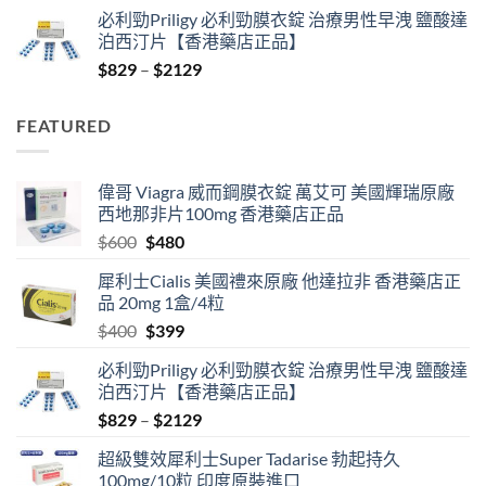
price
price
必利勁Priligy 必利勁膜衣錠 治療男性早洩 鹽酸達
was:
is:
泊西汀片【香港藥店正品】
$400.
$399.
Price
$
829
–
$
2129
range:
$829
FEATURED
through
$2129
偉哥 Viagra 威而鋼膜衣錠 萬艾可 美國輝瑞原廠
西地那非片100mg 香港藥店正品
Original
Current
$
600
$
480
price
price
犀利士Cialis 美國禮來原廠 他達拉非 香港藥店正
was:
is:
品 20mg 1盒/4粒
$600.
$480.
Original
Current
$
400
$
399
price
price
必利勁Priligy 必利勁膜衣錠 治療男性早洩 鹽酸達
was:
is:
泊西汀片【香港藥店正品】
$400.
$399.
Price
$
829
–
$
2129
range:
超級雙效犀利士Super Tadarise 勃起持久
$829
100mg/10粒 印度原裝進口