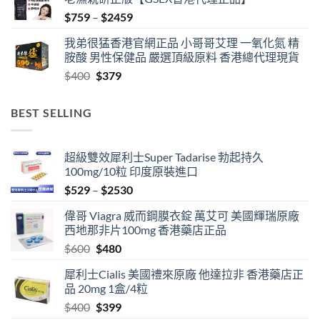
Price
$
759
–
$
2459
range:
我弟很猛香港官網正品 小哥哥艾理 一氧化氮 精
$759
胺酸 男性保健品 嚴選頂級原料 香港總代理現貨
through
Original
Current
$
400
$
379
$2459
price
price
was:
is:
BEST SELLING
$400.
$379.
超級雙效犀利士Super Tadarise 勃起持久
100mg/10粒 印度原裝進口
Price
$
529
–
$
2530
range:
偉哥 Viagra 威而鋼膜衣錠 萬艾可 美國輝瑞原廠
$529
西地那非片100mg 香港藥店正品
through
Original
Current
$
600
$
480
$2530
price
price
犀利士Cialis 美國禮來原廠 他達拉非 香港藥店正
was:
is:
品 20mg 1盒/4粒
$600.
$480.
Original
Current
$
400
$
399