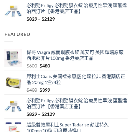
price
price
必利勁Priligy 必利勁膜衣錠 治療男性早洩 鹽酸達
was:
is:
泊西汀片【香港藥店正品】
$400.
$399.
Price
$
829
–
$
2129
range:
$829
FEATURED
through
$2129
偉哥 Viagra 威而鋼膜衣錠 萬艾可 美國輝瑞原廠
西地那非片100mg 香港藥店正品
Original
Current
$
600
$
480
price
price
犀利士Cialis 美國禮來原廠 他達拉非 香港藥店正
was:
is:
品 20mg 1盒/4粒
$600.
$480.
Original
Current
$
400
$
399
price
price
必利勁Priligy 必利勁膜衣錠 治療男性早洩 鹽酸達
was:
is:
泊西汀片【香港藥店正品】
$400.
$399.
Price
$
829
–
$
2129
range:
超級雙效犀利士Super Tadarise 勃起持久
$829
100mg/10粒 印度原裝進口