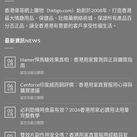
香港偉哥網上購物（hkbgo.com）始創於2008年，打造香港
最大情趣用品、保健品、壯陽藥網絡商城，保證所有產品百
分百正品，讓全香港港有需要的客戶享受性福生活。
最新資訊NEWS
Hamer悍馬糖效果真相：香港用家實測與正貨購買指
06
8 月
南
在
留言功能已關閉
〈Hamer
悍
Cenforce印度威而鋼評價：香港用家真實服用心得與
06
馬
8 月
購買建議
糖
在
留言功能已關閉
效
〈Cenforce
果
印
真
必利勁幾時食最有效？2026香港用家必讀用法用量
05
度
相：
8 月
完整教學
威
香
在
留言功能已關閉
而
港
〈必
鋼
用
利
評
雙效片副作用安全嗎？香港用家真實服用經驗與安
05
家