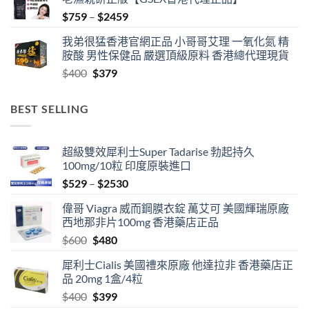
Price
$
759
–
$
2459
range:
我弟很猛香港官網正品 小哥哥艾理 一氧化氮 精
$759
胺酸 男性保健品 嚴選頂級原料 香港總代理現貨
through
Original
Current
$
400
$
379
$2459
price
price
was:
is:
BEST SELLING
$400.
$379.
超級雙效犀利士Super Tadarise 勃起持久
100mg/10粒 印度原裝進口
Price
$
529
–
$
2530
range:
偉哥 Viagra 威而鋼膜衣錠 萬艾可 美國輝瑞原廠
$529
西地那非片100mg 香港藥店正品
through
Original
Current
$
600
$
480
$2530
price
price
犀利士Cialis 美國禮來原廠 他達拉非 香港藥店正
was:
is:
品 20mg 1盒/4粒
$600.
$480.
Original
Current
$
400
$
399