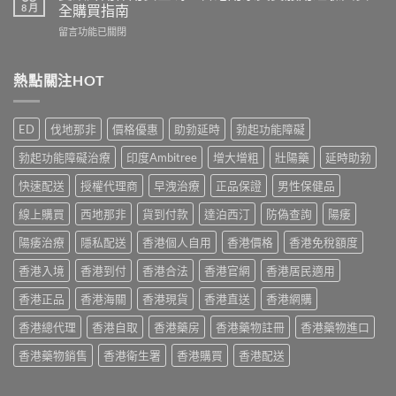
勁
價：
8 月
全購買指南
實
幾
香
測
在
留言功能已關閉
時
港
與
〈雙
食
用
正
效
最
家
貨
片
熱點關注HOT
有
真
購
副
效？
實
買
作
2026
服
指
用
香
用
ED
伐地那非
價格優惠
助勃延時
勃起功能障礙
南〉
安
港
心
中
全
用
得
勃起功能障礙治療
印度Ambitree
增大增粗
壯陽藥
延時助勃
嗎？
家
與
香
必
快速配送
授權代理商
早洩治療
正品保證
男性保健品
購
港
讀
買
用
線上購買
西地那非
貨到付款
達泊西汀
防偽查詢
陽痿
用
建
家
法
議〉
真
陽痿治療
隱私配送
香港個人自用
香港價格
香港免稅額度
用
中
實
量
香港入境
香港到付
香港合法
香港官網
香港居民適用
服
完
用
整
香港正品
香港海關
香港現貨
香港直送
香港網購
經
教
驗
學〉
香港總代理
香港自取
香港藥房
香港藥物註冊
香港藥物進口
與
中
安
香港藥物銷售
香港衛生署
香港購買
香港配送
全
購
買