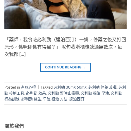
「藥師，我食咗必利勁（達泊西汀）一排，停藥之後又打回
原形，係咪即係冇得醫？」 呢句我喺櫃檯聽過無數次，每
次我都 […]
CONTINUE READING
→
Posted in
產品心得
|
Tagged
必利勁 30mg 60mg
,
必利勁 停藥 反彈
,
必利
勁 控制工具
,
必利勁 效果
,
必利勁 暫時止痛藥
,
必利勁 根治 早洩
,
必利勁
行為訓練
,
必利勁 醫生
,
早洩 根治 方法
,
達泊西汀
關於我們