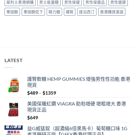
犀利士香港網購
男士能量糖
男性保健
男性保健品
男性健康
貨
指
購
南〉
睪固酮
睪固酮低下
精力糖
補腎
達泊西汀
香港購買渠道
買
中
指
南〉
中
LATEST
護腎軟糖 HEMP GUMMIES 增強男性性功能 香港
現貨
Price
$
489
–
$
1359
range:
美國保羅紅鑽 VIAGRA 助勃增硬 增粗增大 香港
$489
現貨正品
through
$
649
$1359
益G威猛錠（超濃縮6倍黑馬卡）葡萄糖口味 1G
老濕親研正版【GSEX香港代理正品】