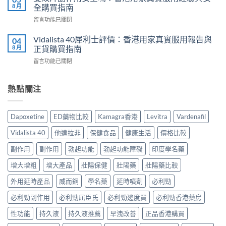
勁
價：
8 月
全購買指南
實
幾
香
測
在
留言功能已關閉
時
港
與
〈雙
食
用
正
效
最
Vidalista 40犀利士評價：香港用家真實服用報告與
04
家
貨
片
有
8 月
正貨購買指南
真
購
副
效？
實
買
在
留言功能已關閉
作
2026
服
指
〈Vidalista
用
香
用
南〉
40
安
港
心
中
犀
熱點關注
全
用
得
利
嗎？
家
與
士
香
必
購
評
港
讀
Dapoxetine
ED藥物比較
Kamagra香港
Levitra
Vardenafil
買
價：
用
用
建
香
家
法
Vidalista 40
他達拉非
保健食品
健康生活
價格比較
議〉
港
真
用
中
用
實
副作用
副作用
勃起功能
勃起功能障礙
印度學名藥
量
家
服
完
真
增大增粗
增大產品
壯陽保健
壯陽藥
壯陽藥比較
用
整
實
經
教
服
外用延時產品
威而鋼
學名藥
延時噴劑
必利勁
驗
學〉
用
與
中
必利勁副作用
必利勁屈臣氏
必利勁邊度買
必利勁香港藥房
報
安
告
全
性功能
持久液
持久液推薦
早洩改善
正品香港購買
與
購
正
買