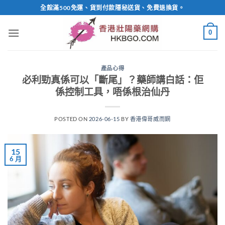
Skip
全館滿500免運、貨到付款隱秘送貨、免費退換貨。
to
content
0
產品心得
必利勁真係可以「斷尾」？藥師講白話：佢
係控制工具，唔係根治仙丹
POSTED ON
2026-06-15
BY
香港偉哥威而鋼
15
6 月