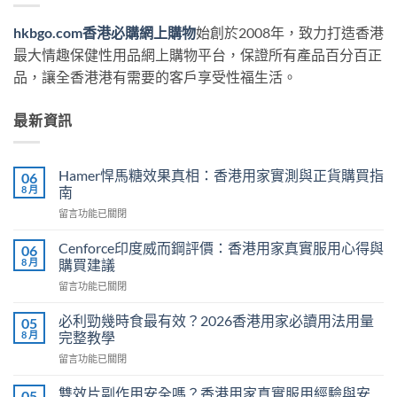
hkbgo.com香港必購網上購物
始創於2008年，致力打造香港
最大情趣保健性用品網上購物平台，保證所有產品百分百正
品，讓全香港港有需要的客戶享受性福生活。
最新資訊
Hamer悍馬糖效果真相：香港用家實測與正貨購買指
06
8 月
南
在
留言功能已關閉
〈Hamer
悍
Cenforce印度威而鋼評價：香港用家真實服用心得與
06
馬
8 月
購買建議
糖
在
留言功能已關閉
效
〈Cenforce
果
印
真
必利勁幾時食最有效？2026香港用家必讀用法用量
05
度
相：
8 月
完整教學
威
香
在
留言功能已關閉
而
港
〈必
鋼
用
利
評
雙效片副作用安全嗎？香港用家真實服用經驗與安
05
家