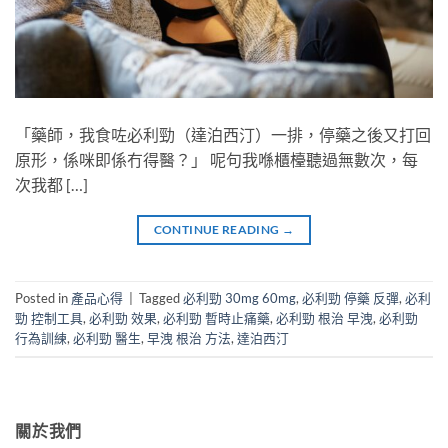
「藥師，我食咗必利勁（達泊西汀）一排，停藥之後又打回
原形，係咪即係冇得醫？」 呢句我喺櫃檯聽過無數次，每
次我都 […]
CONTINUE READING
→
Posted in
產品心得
|
Tagged
必利勁 30mg 60mg
,
必利勁 停藥 反彈
,
必利
勁 控制工具
,
必利勁 效果
,
必利勁 暫時止痛藥
,
必利勁 根治 早洩
,
必利勁
行為訓練
,
必利勁 醫生
,
早洩 根治 方法
,
達泊西汀
關於我們