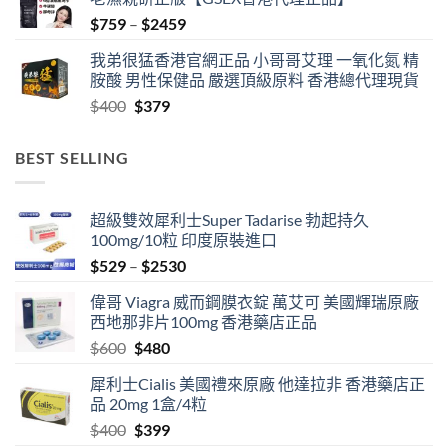
Price
$
759
–
$
2459
range:
我弟很猛香港官網正品 小哥哥艾理 一氧化氮 精
$759
胺酸 男性保健品 嚴選頂級原料 香港總代理現貨
through
Original
Current
$
400
$
379
$2459
price
price
was:
is:
BEST SELLING
$400.
$379.
超級雙效犀利士Super Tadarise 勃起持久
100mg/10粒 印度原裝進口
Price
$
529
–
$
2530
range:
偉哥 Viagra 威而鋼膜衣錠 萬艾可 美國輝瑞原廠
$529
西地那非片100mg 香港藥店正品
through
Original
Current
$
600
$
480
$2530
price
price
犀利士Cialis 美國禮來原廠 他達拉非 香港藥店正
was:
is:
品 20mg 1盒/4粒
$600.
$480.
Original
Current
$
400
$
399