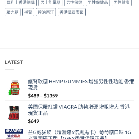
南〉
犀利士香港網購
男士能量糖
男性保健
男性保健品
男性健康
指
指
中
南〉
南〉
精力糖
補腎
達泊西汀
香港購買渠道
中
中
LATEST
護腎軟糖 HEMP GUMMIES 增強男性性功能 香港
現貨
Price
$
489
–
$
1359
range:
美國保羅紅鑽 VIAGRA 助勃增硬 增粗增大 香港
$489
現貨正品
through
$
649
$1359
益G威猛錠（超濃縮6倍黑馬卡）葡萄糖口味 1G
老濕親研正版【GSEX香港代理正品】