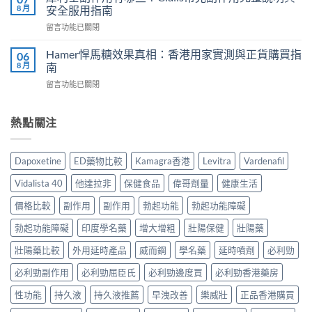
保
買？
8 月
安全服用指南
真
健
2026
實
在
留言功能已關閉
品
年
服
〈犀
推
外
用
利
介
Hamer悍馬糖效果真相：香港用家實測與正貨購買指
06
用
心
士
2026
8 月
南
延
得
副
｜
時
與
在
留言功能已關閉
作
香
噴
2026
〈Hamer
用
港
霧
購
悍
有
5
選
買
馬
熱點關注
哪
款
購
建
糖
些？
熱
指
議〉
效
Cialis
門
南
中
果
常
男
Dapoxetine
ED藥物比較
Kamagra香港
Levitra
Vardenafil
與
真
見
士
正
相：
副
保
Vidalista 40
他達拉非
保健食品
偉哥劑量
健康生活
貨
香
作
健
渠
港
用
價格比較
副作用
副作用
勃起功能
勃起功能障礙
品
道〉
用
完
真
中
家
勃起功能障礙
印度學名藥
增大增粗
壯陽保健
壯陽藥
整
實
實
說
比
測
壯陽藥比較
外用延時產品
威而鋼
學名藥
延時噴劑
必利勁
明
較
與
與
與
必利勁副作用
必利勁屈臣氏
必利勁邊度買
必利勁香港藥房
正
安
選
貨
全
購
性功能
持久液
持久液推薦
早洩改善
樂威壯
正品香港購買
購
服
指
買
用