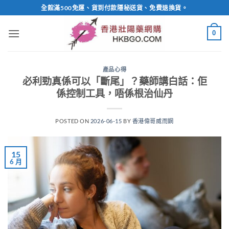
Skip
全館滿500免運、貨到付款隱秘送貨、免費退換貨。
to
content
0
產品心得
必利勁真係可以「斷尾」？藥師講白話：佢
係控制工具，唔係根治仙丹
POSTED ON
2026-06-15
BY
香港偉哥威而鋼
15
6 月