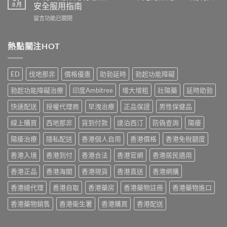
保
買？
8 月
安全服用指南
真
健
2026
實
在
留言功能已關閉
品
年
服
〈犀
推
外
用
利
介
用
心
士
熱點關注HOT
2026
延
得
副
｜
時
與
作
香
噴
2026
用
港
霧
ED
伐地那非
價格優惠
助勃延時
勃起功能障礙
購
有
5
選
買
哪
款
購
勃起功能障礙治療
印度Ambitree
增大增粗
壯陽藥
延時助勃
建
些？
熱
指
議〉
Cialis
門
快速配送
授權代理商
早洩治療
正品保證
男性保健品
南
中
常
男
與
見
線上購買
西地那非
貨到付款
達泊西汀
防偽查詢
陽痿
士
正
副
保
貨
作
陽痿治療
隱私配送
香港個人自用
香港價格
香港免稅額度
健
渠
用
品
道〉
香港入境
香港到付
香港合法
香港官網
香港居民適用
完
真
中
整
實
香港正品
香港海關
香港現貨
香港直送
香港網購
說
比
明
較
香港總代理
香港自取
香港藥房
香港藥物註冊
香港藥物進口
與
與
安
選
香港藥物銷售
香港衛生署
香港購買
香港配送
全
購
服
指
用
南〉