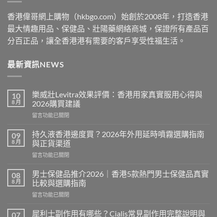
香港偉哥網上購物（hkbgo.com）始創於2008年，打造香港
最大情趣用品、保健品、壯陽藥網絡商城，保證所有產品百
分百正品，讓全香港港有需要的客戶享受性福生活。
最新資訊NEWS
樂威壯Levitra效果評價：香港用家真實服用心得與
10
8 月
2026購買建議
在
留言功能已關閉
〈樂
威
持久液香港邊度買？2026年外用延時噴霧選購指南
09
壯
8 月
與正貨渠道
Levitra
在
留言功能已關閉
效
〈持
果
久
評
男士保健品推介2026｜香港5款熱門男士保健品真實
08
液
價：
8 月
比較與選購指南
香
香
在
留言功能已關閉
港
港
〈男
邊
用
士
度
犀利士副作用有哪些？Cialis常見副作用完整說明與
07
家