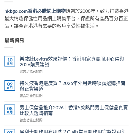
hkbgo.com香港必購網上購物
始創於2008年，致力打造香港
最大情趣保健性用品網上購物平台，保證所有產品百分百正
品，讓全香港港有需要的客戶享受性福生活。
最新資訊
樂威壯Levitra效果評價：香港用家真實服用心得與
10
8 月
2026購買建議
在
留言功能已關閉
〈樂
威
持久液香港邊度買？2026年外用延時噴霧選購指南
09
壯
8 月
與正貨渠道
Levitra
在
留言功能已關閉
效
〈持
果
久
評
男士保健品推介2026｜香港5款熱門男士保健品真實
08
液
價：
8 月
比較與選購指南
香
香
在
留言功能已關閉
港
港
〈男
邊
用
士
度
犀利士副作用有哪些？Cialis常見副作用完整說明與
07
家