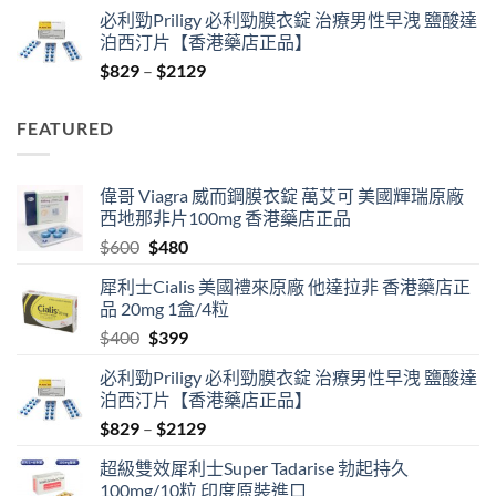
price
price
必利勁Priligy 必利勁膜衣錠 治療男性早洩 鹽酸達
was:
is:
泊西汀片【香港藥店正品】
$400.
$399.
Price
$
829
–
$
2129
range:
$829
FEATURED
through
$2129
偉哥 Viagra 威而鋼膜衣錠 萬艾可 美國輝瑞原廠
西地那非片100mg 香港藥店正品
Original
Current
$
600
$
480
price
price
犀利士Cialis 美國禮來原廠 他達拉非 香港藥店正
was:
is:
品 20mg 1盒/4粒
$600.
$480.
Original
Current
$
400
$
399
price
price
必利勁Priligy 必利勁膜衣錠 治療男性早洩 鹽酸達
was:
is:
泊西汀片【香港藥店正品】
$400.
$399.
Price
$
829
–
$
2129
range:
超級雙效犀利士Super Tadarise 勃起持久
$829
100mg/10粒 印度原裝進口